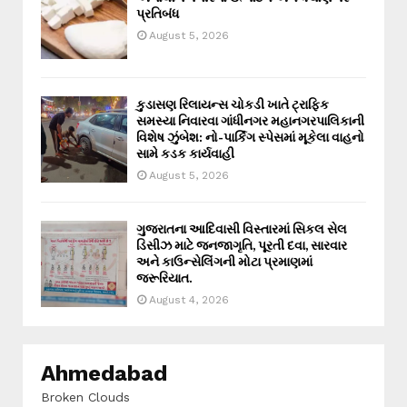
પ્રતિબંધ
August 5, 2026
કુડાસણ રિલાયન્સ ચોકડી ખાતે ટ્રાફિક
સમસ્યા નિવારવા ગાંધીનગર મહાનગરપાલિકાની
વિશેષ ઝુંબેશ: નો-પાર્કિંગ સ્પેસમાં મૂકેલા વાહનો
સામે કડક કાર્યવાહી
August 5, 2026
ગુજરાતના આદિવાસી વિસ્તારમાં સિકલ સેલ
ડિસીઝ માટે જનજાગૃતિ, પૂરતી દવા, સારવાર
અને કાઉન્સેલિંગની મોટા પ્રમાણમાં
જરૂરિયાત.
August 4, 2026
Ahmedabad
Broken Clouds