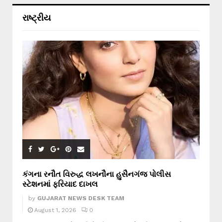
રાષ્ટ્રીય
કંગના રનૌત વિરુદ્ધ લખનૌના હુસૈનગંજ પોલીસ
સ્ટેશનમાં ફરિયાદ દાખલ
by
GUJARAT NEWS DESK TEAM
August 1, 2026
0