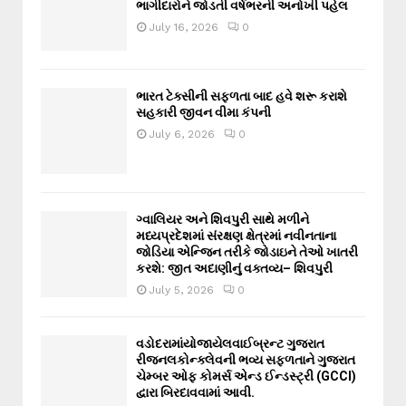
ભાગીદારોને જોડતી વર્ષભરની અનોખી પહેલ
July 16, 2026
0
ભારત ટેક્સીની સફળતા બાદ હવે શરૂ કરાશે
સહકારી જીવન વીમા કંપની
July 6, 2026
0
ગ્વાલિયર અને શિવપુરી સાથે મળીને
મધ્યપ્રદેશમાં સંરક્ષણ ક્ષેત્રમાં નવીનતાના
જોડિયા એન્જિન તરીકે જોડાઇને તેઓ ખાતરી
કરશે: જીત અદાણીનું વક્તવ્ય– શિવપુરી
July 5, 2026
0
વડોદરામાંયોજાયેલવાઈબ્રન્ટ ગુજરાત
રીજનલકોન્ક્લેવની ભવ્ય સફળતાને ગુજરાત
ચેમ્બર ઓફ કોમર્સ એન્ડ ઈન્ડસ્ટ્રી (GCCI)
દ્વારા બિરદાવવામાં આવી.