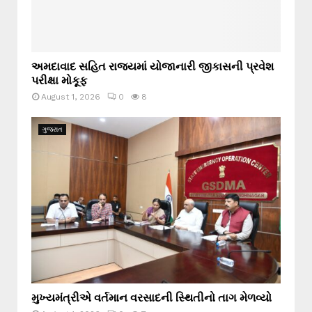
અમદાવાદ સહિત રાજ્યમાં યોજાનારી જીકાસની પ્રવેશ
પરીક્ષા મોકૂફ
August 1, 2026
0
8
ગુજરાત
મુખ્યમંત્રીએ વર્તમાન વરસાદની સ્થિતીનો તાગ મેળવ્યો