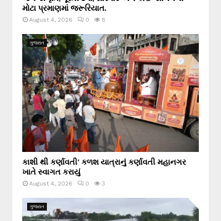
મોટા પ્રમાણમાં જરૂરિયાત.
August 4, 2026
0
8
ગુજરાત
કાશી થી કર્ણાવતી‘ કળશ યાત્રાનું કર્ણાવતી મહાનગર
ખાતે સ્વાગત કરાયું
August 4, 2026
0
3
ગુજરાત