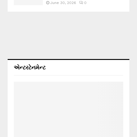
June 30, 2026
0
એન્ટરટેનમેન્ટ