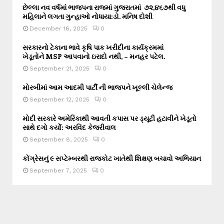
છેલ્લા નવ વર્ષમાં ભાજપના રાજમાં ગુજરાતમાં ૭૨,૪૬૭થી વધુ
મહિલાને લગતા ગુન્હાઓ નોધાયા:ડો. મનિષ દોશી
December 16, 2025
0
સરકારનો ટેકાના ભાવે કૃષિ પાક ખરીદીના કાર્યક્રમમાં
ખેડૂતોને MSP આપવાનો ઇરાદો નથી, – મનહર પટેલ.
September 21, 2025
0
મોરબીમાં આમ આદમી પાર્ટી ની ભાજપને ખૂલ્લી ચેલેન્જ
September 12, 2025
0
મોદી સરકારે અમેરિકાથી આવતી કપાસ પર ડ્યૂટી હટાવીને ખેડૂતો
સાથે દગો કર્યો: અરવિંદ કેજરીવાલ
September 8, 2025
0
કોંગ્રેસનું ૯ સપ્ટેમ્બરથી રાજકોટ ખાતેથી શિક્ષણ બચાવો અભિયાન
September 7, 2025
0