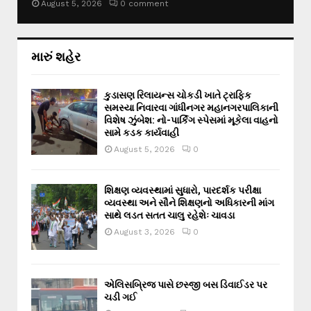
August 5, 2026
0 comment
મારું શહેર
કુડાસણ રિલાયન્સ ચોકડી ખાતે ટ્રાફિક
સમસ્યા નિવારવા ગાંધીનગર મહાનગરપાલિકાની
વિશેષ ઝુંબેશ: નો-પાર્કિંગ સ્પેસમાં મૂકેલા વાહનો
સામે કડક કાર્યવાહી
August 5, 2026
0
શિક્ષણ વ્યવસ્થામાં સુધારો, પારદર્શક પરીક્ષા
વ્યવસ્થા અને સૌને શિક્ષણનો અધિકારની માંગ
સાથે લડત સતત ચાલુ રહેશેઃ ચાવડા
August 3, 2026
0
એલિસબ્રિજ પાસે છસ્જી બસ ડિવાઈડર પર
ચડી ગઈ