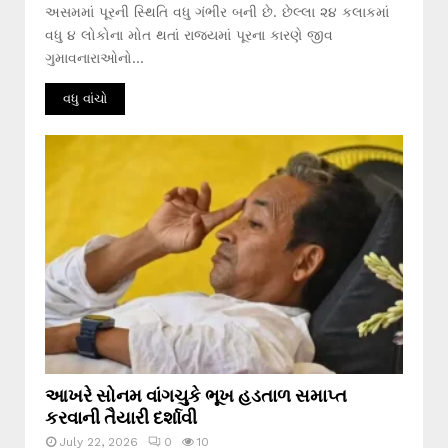
અસમમાં પૂરની સ્થિતિ વધુ ગંભીર બની છે. છેલ્લા ૨૪ કલાકમાં
વધુ ૪ લોકોના મોત થતાં રાજ્યમાં પૂરના કારણે જીવ
ગુમાવનારાઓનો...
વધુ વાંચો
આખરે સોનમ વાંગચુકે ભૂખ હડતાળ સમાપ્ત
કરવાની તૈયારી દર્શાવી
July 22, 2026
0
10