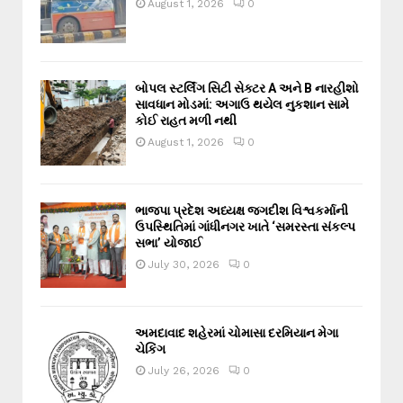
August 1, 2026
0
બોપલ સ્ટર્લિંગ સિટી સેક્ટર A અને B નારહીશો
સાવધાન મોડમાં: અગાઉ થયેલ નુકશાન સામે
કોઈ રાહત મળી નથી
August 1, 2026
0
ભાજપા પ્રદેશ અધ્યક્ષ જગદીશ વિશ્વકર્માની
ઉપસ્થિતિમાં ગાંધીનગર ખાતે ‘સમરસ્તા સંકલ્પ
સભા’ યોજાઈ
July 30, 2026
0
અમદાવાદ શહેરમાં ચોમાસા દરમિયાન મેગા
ચેકિંગ
July 26, 2026
0