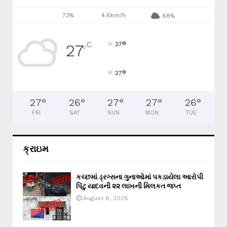
73%
4.6km/h
68%
°
C
27
27
°
°
27
27
°
26
°
27
°
27
°
26
°
FRI
SAT
SUN
MON
TUE
ક્રાઇમ
કચ્છમાં ડ્રગ્સના ગુનાઓમાં પકડાયેલા આરોપી
પિંટુ યાદવની ૨૨ લાખની મિલકત જપ્ત
August 6, 2026