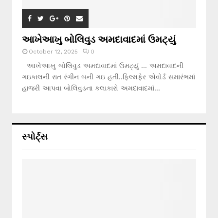
આખેઆખુ બોલિવુડ અમદાવાદમાં ઉમટ્યું
October 12, 2025
0
આખેઆખુ બોલિવુડ અમદાવાદમાં ઉમટ્યું … અમદાવાદની
ગઇકાલની રાત રંગીન બની ગઇ હતી..ફિલ્મફેર એવોર્ડ સમારંભમાં
હાજરી આપવા બોલિવુડના કલાકારો અમદાવાદમાં...
સ્પોર્ટ્સ