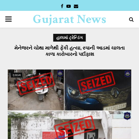
FACEBOOK
YOUTUBE
EMAIL
Gujarat News
PRIMARY
Desk
MENU
હાલમાં ટ્રેન્ડિંગ
મેનેજરને ચોથા માળેથી ફેંકી હત્યા, સ્પાની આડમાં ચાલતા
ગુજરાત સરકારનો ઐતિહાસિક ર્નિણય એનાલોગ પનીરના
કુડ
ઉત્પાદન અને વેચાણ પર પ્રતિબંધ
કાળા કારોબારનો પર્દાફાશ
ગા
ક્રાઇમ