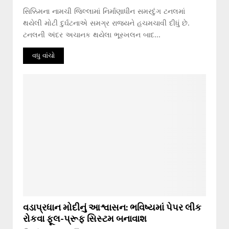
સિક્કિમના નામચી જિલ્લામાં નિર્માણાધીન સમરદુંગ ટનલમાં
થયેલી મોટી દુર્ઘટનાએ સમગ્ર રાજ્યને હચમચાવી દીધું છે.
ટનલની અંદર અચાનક થયેલા ભૂસ્ખલન બાદ...
વધુ વાંચો
વડાપ્રધાન મોદીનું આશ્વાસન: ભવિષ્યમાં પેપર લીક
રોકવા ફૂલ-પ્રૂફ સિસ્ટમ બનાવાશ