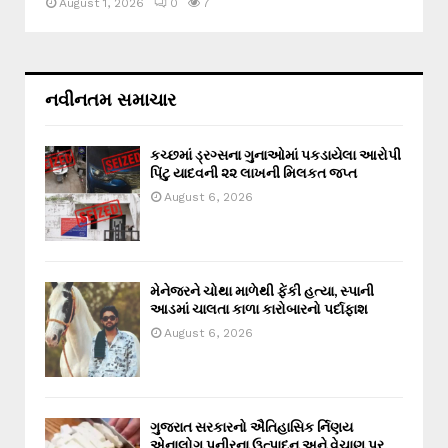
August 1, 2026
0
7
નવીનતમ સમાચાર
કચ્છમાં ડ્રગ્સના ગુનાઓમાં પકડાયેલા આરોપી
પિંટુ યાદવની ૨૨ લાખની મિલકત જપ્ત
August 6, 2026
મેનેજરને ચોથા માળેથી ફેંકી હત્યા, સ્પાની
આડમાં ચાલતા કાળા કારોબારનો પર્દાફાશ
August 6, 2026
ગુજરાત સરકારનો ઐતિહાસિક ર્નિણય
એનાલોગ પનીરના ઉત્પાદન અને વેચાણ પર