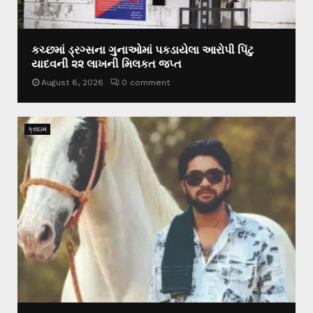
કચ્છમાં ડ્રગ્સના ગુનાઓમાં પકડાયેલા આરોપી પિંટુ
યાદવની ૨૨ લાખની મિલકત જપ્ત
August 6, 2026
0 comment
ક્રાઇમ