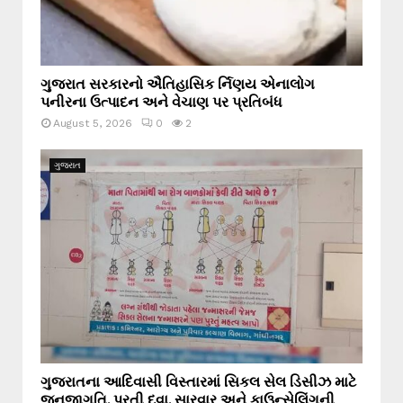
ગુજરાત સરકારનો ઐતિહાસિક ર્નિણય એનાલોગ
પનીરના ઉત્પાદન અને વેચાણ પર પ્રતિબંધ
August 5, 2026
0
2
ગુજરાત
ગુજરાતના આદિવાસી વિસ્તારમાં સિકલ સેલ ડિસીઝ માટે
જનજાગૃતિ, પૂરતી દવા, સારવાર અને કાઉન્સેલિંગની