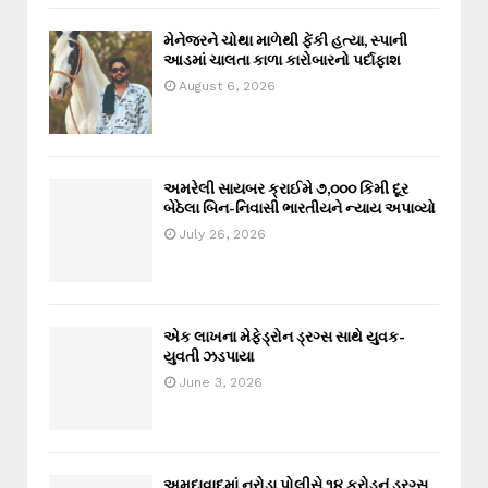
મેનેજરને ચોથા માળેથી ફેંકી હત્યા, સ્પાની
આડમાં ચાલતા કાળા કારોબારનો પર્દાફાશ
August 6, 2026
અમરેલી સાયબર ક્રાઈમે ૭,૦૦૦ કિમી દૂર
બેઠેલા બિન-નિવાસી ભારતીયને ન્યાય અપાવ્યો
July 26, 2026
એક લાખના મેફેડ્રોન ડ્રગ્સ સાથે યુવક-
યુવતી ઝડપાયા
June 3, 2026
અમદાવાદમાં નરોડા પોલીસે ૧૪ કરોડનું ડ્રગ્સ