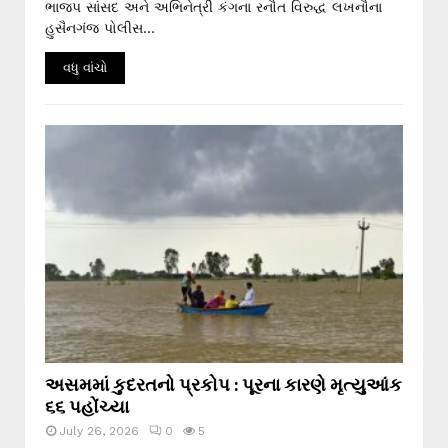
ભાજપ સાંસદ અને અભિનેત્રી કંગના રનૌત વિરુદ્ધ લખનૌના
હુસૈનગંજ પોલીસ...
વધુ વાંચો
અસમમાં કુદરતનો પ્રકોપ : પૂરના કારણે મૃત્યુઆંક
૬૬ પહોંચ્યા
July 26, 2026
0
5