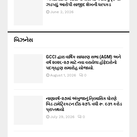
ઝડપ્યું, આરોપી સાજીદ શેખની ધરપકડ
June 2, 2026
બિઝનેસ
GCCI દ્વારા વાર્ષિક સાધારણ સભા (AGM) અને
વર્ષ ૨૦૨૬-૨૭ માટે નવા વરાયેલા હોદ્દેદારોનો
પદગ્રહણ સમારોહ યોજાયો.
August 1, 2026
0
નાણાવર્ષ-૨૭માં અંબુજાનું ત્રિમાસિક ધોરણે
બિડ ટામેટ્રિકટન દીઠ ૨૭% વધી રૂ. ૯૩૧ કરોડ
પ્રાપ્તથયો
July 29, 2026
0