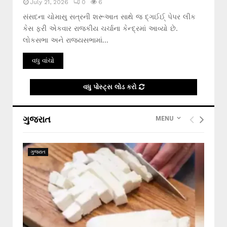
July 21, 2026
0
6
સંસદના ચોમાસુ સત્રની શરૂઆત સાથે જ દ્ગઈઈ્ પેપર લીક
કેસ ફરી એકવાર રાજકીય ચર્ચાના કેન્દ્રમાં આવ્યો છે.
લોકસભા અને રાજ્યસભામાં...
વધુ વાંચો
વધુ પોસ્ટ્સ લોડ કરો
ગુજરાત
MENU
ગુજરાત