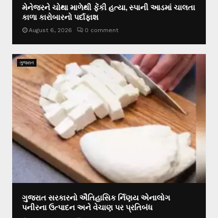
મેનેજરને ચોથા માળેથી ફેંકી હત્યા, સ્પાની આડમાં ચાલતા
કાળા કારોબારનો પર્દાફાશ
August 6, 2026
0 comment
ગુજરાત
ગુજરાત સરકારનો ઐતિહાસિક ર્નિણય એનાલોગ
પનીરના ઉત્પાદન અને વેચાણ પર પ્રતિબંધ