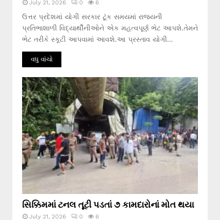
July 21, 2026
0
6
ઉત્તર પ્રદેશમાં યોગી સરકાર ટૂંક સમયમાં રાજ્યની
પ્રતિભાશાળી વિદ્યાર્થીનીઓને એક મહત્વપૂર્ણ ભેટ આપશે.તેમને
ભેટ તરીકે સ્કૂટી આપવામાં આવશે.આ પ્રસ્તાવ યોગી...
વધુ વાંચો
સિક્કિમમાં ટનલ તૂટી પડતાં ૭ કામદારોનાં મોત થયા
July 21, 2026
0
6