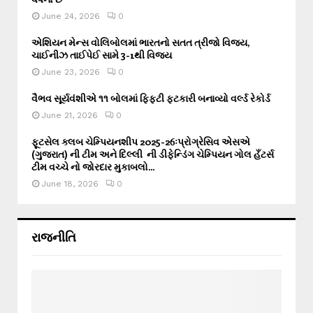
June 24, 2026
0
એશિયન મેન્સ વોલિબોલમાં ભારતનો સતત ત્રીજો વિજય,
ચાઈનીઝ તાઈપેઈ સામે 3-1થી વિજય
June 23, 2026
0
વૈભવ સૂર્યવંશીએ ૧૧ બોલમાં ફિફ્ટી ફટકારી બનાવ્યો વર્લ્ડ રેકોર્ડ
June 21, 2026
0
ફૂટસેલ ક્લબ ચેમ્પિયનશીપ 2025-26ઃપ્રોગ્રેસિવ એસએ
(ગુજરાત) ની ટીમ અને દિલ્લી ની ડીફેન્ડિંગ ચેમ્પિયન ગોલ હઁટર્સ
ટીમ વચ્ચે નો જોરદાર મુકાબલો...
June 18, 2026
0
રાજનીતિ