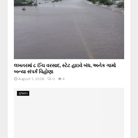
લખતરમાં ૮ ઈંચ વરસાદ, સ્ટેટ હાઇવે બંધ, અનેક ગામો
બન્યા સંપર્ક વિહોણા
August 1, 2026
0
4
ગુજરાત