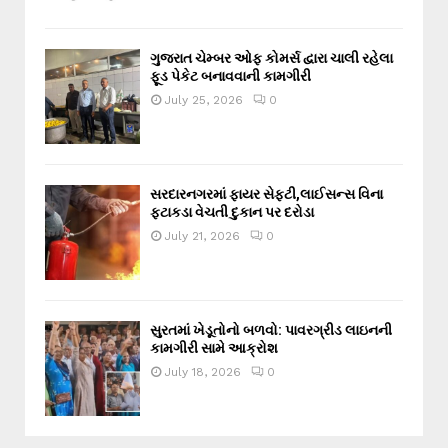
ગુજરાત ચેમ્બર ઓફ કોમર્સ દ્વારા ચાલી રહેલા
ફૂડ પેકેટ બનાવવાની કામગીરી
July 25, 2026
0
સરદારનગરમાં ફાયર સેફ્ટી,લાઈસન્સ વિના
ફટાકડા વેચતી દુકાન પર દરોડા
July 21, 2026
0
સુરતમાં ખેડૂતોનો બળવો: પાવરગ્રીડ લાઇનની
કામગીરી સામે આક્રોશ
July 18, 2026
0