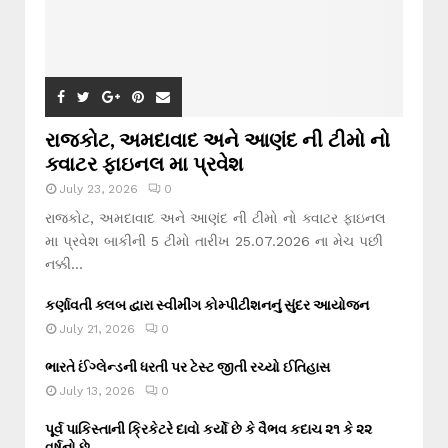
રાજકોટ, અમદાવાદ અને આણંદ ની ટીમો નો
ક્વાટર ફાઇનલ મા પ્રવેશ
July 23, 2026
0
રાજકોટ, અમદાવાદ અને આણંદ ની ટીમો નો ક્વાટર ફાઇનલ
મા પ્રવેશ બાકીની 5 ટીમો તારીખ 25.07.2026 ના મેચ પછી
નક્કી...
કર્ણાવતી ક્લબ દ્વારા સ્વીમીંગ કોમ્પીટીશનનું સુંદર આયોજન
July 21, 2026
0
ભારતે ઈંગ્લેન્ડની ધરતી પર ટેસ્ટ જીતી રચ્યો ઈતિહાસ
July 13, 2026
0
પૂર્વ પાકિસ્તાની ક્રિકેટરે દાવો કર્યો છે કે વૈભવ કદાચ ૨૧ કે ૨૨
વર્ષનો છે