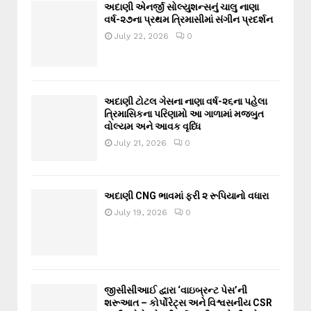
અદાણી એનર્જી સોલ્યુશન્સનું ચાલુ નાણા
વર્ષ-૨૭ના પ્રથમ ત્રિમાસીમાં સંગીન પ્રદર્શન
July 22, 2026
0
અદાણી ટોટલ ગેસના નાણા વર્ષ-૨૬ના પહેલા
ત્રિમાસિકના પરિણામો આ ગાળામાં મજબુત
વોલ્યમ અને આવક વૃધ્ધિ
July 21, 2026
0
અદાણી CNG ભાવમાં ફરી ૨ રૂપિયાનો વધારા
July 19, 2026
0
જીસીસીઆઈ દ્વારા ‘વાઇબ્રન્ટ પેસ’ની
શરૂઆત – કોર્પોરેટ્સ અને વિશ્વસનીય CSR