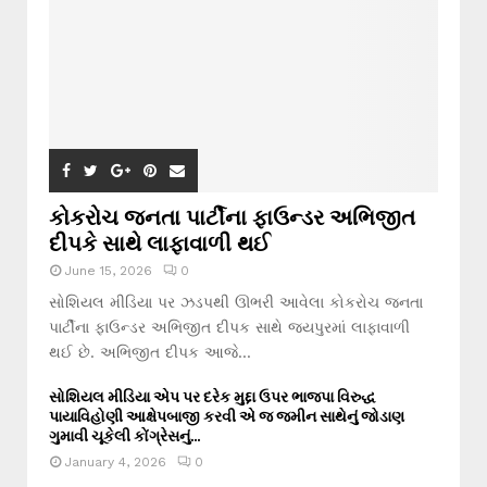
કોકરોચ જનતા પાર્ટીના ફાઉન્ડર અભિજીત
દીપકે સાથે લાફાવાળી થઈ
June 15, 2026
0
સોશિયલ મીડિયા પર ઝડપથી ઊભરી આવેલા કોકરોચ જનતા
પાર્ટીના ફાઉન્ડર અભિજીત દીપક સાથે જયપુરમાં લાફાવાળી
થઈ છે. અભિજીત દીપક આજે...
સોશિયલ મીડિયા એપ પર દરેક મુદ્દા ઉપર ભાજપા વિરુદ્ધ
પાયાવિહોણી આક્ષેપબાજી કરવી એ જ જમીન સાથેનું જોડાણ
ગુમાવી ચૂકેલી કોંગ્રેસનું...
January 4, 2026
0