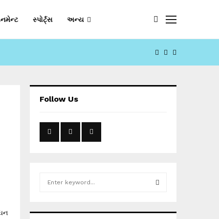
નમેન્ટ
સ્પોર્ટ્સ
અન્ય
FACEBOOK
YOUTUBE
EMAIL
Follow Us
S
e
a
S
r
સઘન
c