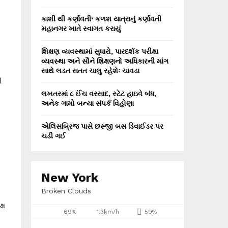
કાશી થી કર્ણાવતી‘ કળશ યાત્રાનું કર્ણાવતી
મહાનગર ખાતે સ્વાગત કરાયું
શિક્ષણ વ્યવસ્થામાં સુધારો, પારદર્શક પરીક્ષા
વ્યવસ્થા અને સૌને શિક્ષણનો અધિકારની માંગ
સાથે લડત સતત ચાલુ રહેશેઃ ચાવડા
ી
લખતરમાં ૮ ઈંચ વરસાદ, સ્ટેટ હાઇવે બંધ,
અનેક ગામો બન્યા સંપર્ક વિહોણા
એલિસબ્રિજ પાસે છસ્જી બસ ડિવાઈડર પર
ચડી ગઈ
New York
Broken Clouds
્ષ
69%
1.3km/h
59%