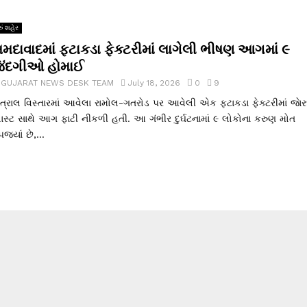
ું શહેર
મદાવાદમાં ફટાકડા ફેક્ટરીમાં લાગેલી ભીષણ આગમાં ૯
િંદગીઓ હોમાઈ
y
GUJARAT NEWS DESK TEAM
July 18, 2026
0
9
્ત્રાલ વિસ્તારમાં આવેલા રામોલ-ગતરોડ પર આવેલી એક ફટાકડા ફેક્ટરીમાં જાેર
લાસ્ટ સાથે આગ ફાટી નીકળી હતી. આ ગંભીર દુર્ઘટનામાં ૯ લોકોના કરુણ મોત
જ્યાં છે,...