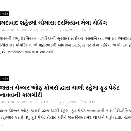
ું શહેર
મદાવાદ શહેરમાં ચોમાસા દરમિયાન મેગા ચેકિંગ
y
GUJARAT NEWS DESK TEAM
July 26, 2026
0
7
માસાની ઋતુ દરમિયાન નાગરિકોની સુરક્ષાને સર્વોચ્ચ પ્રાથમિકતા આપતા અમદાવ
યુનિસિપલ કોર્પોરેશન એ શહેરભરની બાંધકામ સાઇટ્સ પર મેગા ચેકિંગ અભિયાન 
યું છે. તાજેતરમાં બાંધકામ સાઇટની...
ું શહેર
જરાત ચેમ્બર ઓફ કોમર્સ દ્વારા ચાલી રહેલા ફૂડ પેકેટ
નાવવાની કામગીરી
y
GUJARAT NEWS DESK TEAM
July 25, 2026
0
12
જરાત ચેમ્બર ઓફ કોમર્સ દ્વારા ચાલી રહેલા ફૂડ પેકેટ બનાવવાની કામગીરી..દૈનિ
ચં હજાર કરતાં વધુ ફૂડ પેકેટ તૈયાર કરીને જરૂરિયાત મંદ લોકોને પહોંચાડાઇ રહ્યા
...