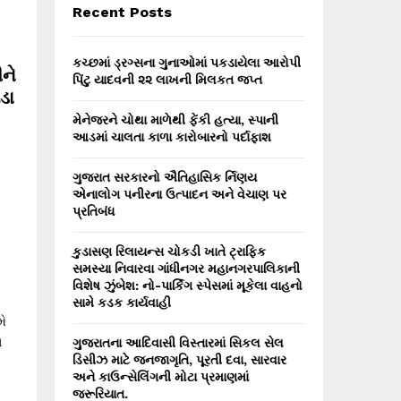
E
Recent Posts
h
f
A
o
કચ્છમાં ડ્રગ્સના ગુનાઓમાં પકડાયેલા આરોપી
ૌને
r
R
પિંટુ યાદવની ૨૨ લાખની મિલકત જપ્ત
ડા
:
C
મેનેજરને ચોથા માળેથી ફેંકી હત્યા, સ્પાની
આડમાં ચાલતા કાળા કારોબારનો પર્દાફાશ
H
ગુજરાત સરકારનો ઐતિહાસિક ર્નિણય
એનાલોગ પનીરના ઉત્પાદન અને વેચાણ પર
પ્રતિબંધ
કુડાસણ રિલાયન્સ ચોકડી ખાતે ટ્રાફિક
સમસ્યા નિવારવા ગાંધીનગર મહાનગરપાલિકાની
વિશેષ ઝુંબેશ: નો-પાર્કિંગ સ્પેસમાં મૂકેલા વાહનો
સામે કડક કાર્યવાહી
મે
ે
ગુજરાતના આદિવાસી વિસ્તારમાં સિકલ સેલ
ડિસીઝ માટે જનજાગૃતિ, પૂરતી દવા, સારવાર
અને કાઉન્સેલિંગની મોટા પ્રમાણમાં
જરૂરિયાત.