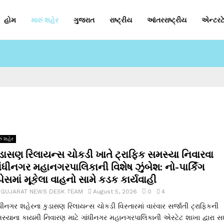
હોમ
મારું શહેર
ગુજરાત
રાષ્ટ્રીય
આંતરરાષ્ટ્રીય
એન્ટરટે
ું શહેર
ુડાસણ રિલાયન્સ ચોકડી ખાતે ટ્રાફિક સમસ્યા નિવારવા
ાંધીનગર મહાનગરપાલિકાની વિશેષ ઝુંબેશ: નો-પાર્કિંગ
પેસમાં મૂકેલા વાહનો સામે કડક કાર્યવાહી
y
GUJARAT NEWS DESK TEAM
August 5, 2026
0
4
ંધીનગર શહેરના કુડાસણ રિલાયન્સ ચોકડી વિસ્તારમાં વારંવાર સર્જાતી ટ્રાફિકની
સ્યાના કાયમી નિવારણ માટે ગાંધીનગર મહાનગરપાલિકાની એસ્ટેટ શાખા દ્વારા 