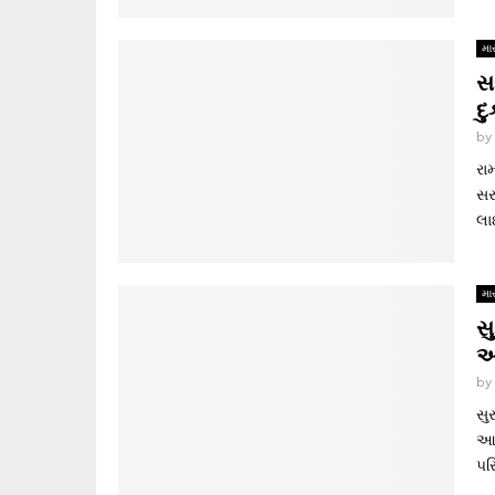
માર
સ
દુ
b
રા
સર
લા
માર
સ
આ
b
સુ
આજ
પર