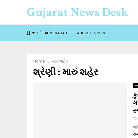
Gujarat News Desk
C
AHMEDABAD
AUGUST 7, 2026
29.1
Home
મારું શહેર
શ્રેણી : મારું શહેર
માર
ક
ગ
સ્
b
ગા
સમ