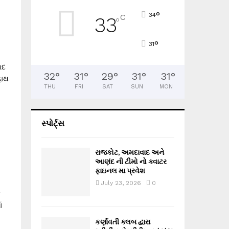
°
34
C
33
°
°
31
ાદ
32
°
31
°
29
°
31
°
31
°
હાથ
THU
FRI
SAT
SUN
MON
સ્પોર્ટ્સ
રાજકોટ, અમદાવાદ અને
આણંદ ની ટીમો નો ક્વાટર
ફાઇનલ મા પ્રવેશ
July 23, 2026
0
ક
ં
કર્ણાવતી ક્લબ દ્વારા