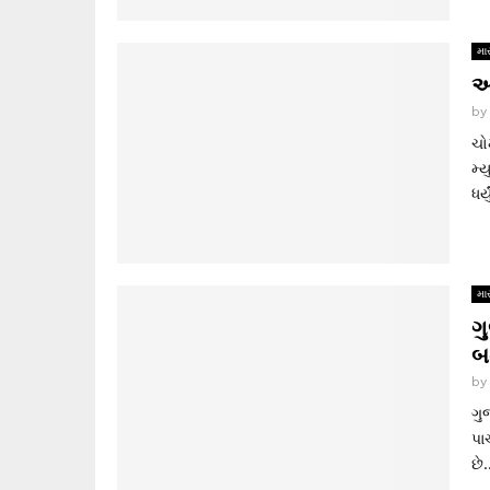
માર
અ
b
ચો
મ્
ધર્
માર
ગુ
બ
b
ગુ
પા
છે.