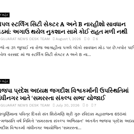
ું શહેર
ોપલ સ્ટર્લિંગ સિટી સેક્ટર A અને B નારહીશો સાવધાન
ોડમાં: અગાઉ થયેલ નુકશાન સામે કોઈ રાહત મળી નથી
y
GUJARAT NEWS DESK TEAM
August 1, 2026
0
6
ે તા ૩૧ જુલાઈ ના રોજ આગાહીના પગલે લોકો સાવધાન મોડ પર છે.બપોર પછ
ેલ વરસાદ માં જ સ્ટર્લિંગ સિટી સેક્ટર A અને B ના...
ું શહેર
ાજપા પ્રદેશ અધ્યક્ષ જગદીશ વિશ્વકર્માની ઉપસ્થિતિમાં
ાંધીનગર ખાતે ‘સમરસ્તા સંકલ્પ સભા’ યોજાઈ
y
GUJARAT NEWS DESK TEAM
July 30, 2026
0
7
રુપુર્ણિમાના પવિત્ર દિવસે સંત શિરોમણિ શ્રી ગુરુ રવિદાસ મહારાજના 650માં
્મજયંતિ વર્ષ નિમિત્તે ‘સમરસતા સંકલ્પ અભિયાન’ અંતર્ગત ભાજપા પ્રદેશ અધ્યક
દીશ વિશ્વકર્મા ગાંધીનગર આયોજિત ‘સમરસ્તા...