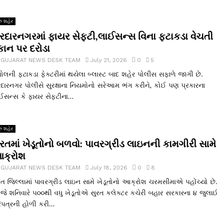
ું શહેર
રદારનગરમાં ફાયર સેફ્ટી,લાઈસન્સ વિના ફટાકડા વેચતી
કાન પર દરોડા
y
GUJARAT NEWS DESK TEAM
July 21, 2026
0
5
મોલની ફટાકડા ફેક્ટરીમાં થયેલા બ્લાસ્ટ બાદ શહેર પોલીસ સફાળે જાગી છે.
દારનગર પોલીસે સુરક્ષાના નિયમોનો સરેઆમ ભંગ કરીને, કોઈ પણ પ્રકારના
ઈસન્સ કે ફાયર સેફ્ટીના...
ું શહેર
ુરતમાં ખેડૂતોનો બળવો: પાવરગ્રીડ લાઇનની કામગીરી સામે
ક્રોશ
y
GUJARAT NEWS DESK TEAM
July 18, 2026
0
8
રત જિલ્લામાં પાવરગ્રીડ લાઇન સામે ખેડૂતોનો આક્રોશ ચરમસીમાએ પહોંચ્યો છે
ે શનિવારે ૫૦૦થી વધુ ખેડૂતોએ સુરત કલેક્ટર કચેરી બહાર સરકારના ૪ જુલા
િપત્રની હોળી કરી...