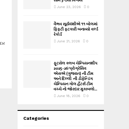
June 23, 2026
0
વૈભવ સૂર્યવંશીએ ૧૧ બોલમાં
ફિફ્ટી ફટકારી બનાવ્યો વર્લ્ડ
રેકોર્ડ
June 21, 2026
0
દાર
ફૂટસેલ ક્લબ ચેમ્પિયનશીપ
2025-26ઃપ્રોગ્રેસિવ
એસએ (ગુજરાત) ની ટીમ
અને દિલ્લી ની ડીફેન્ડિંગ
ચેમ્પિયન ગોલ હઁટર્સ ટીમ
વચ્ચે નો જોરદાર મુકાબલો...
June 18, 2026
0
Categories