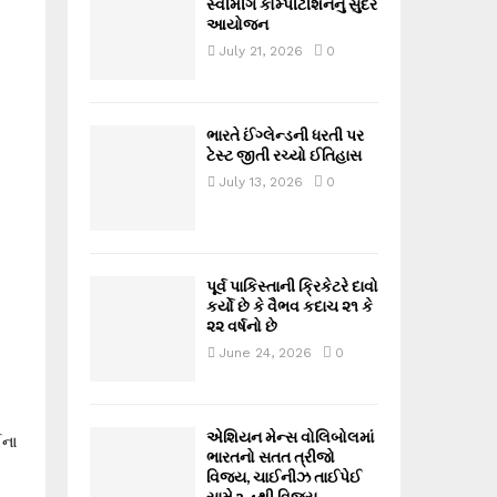
સ્વીમીંગ કોમ્પીટીશનનું સુંદર
આયોજન
July 21, 2026
0
ભારતે ઈંગ્લેન્ડની ધરતી પર
ટેસ્ટ જીતી રચ્યો ઈતિહાસ
July 13, 2026
0
પૂર્વ પાકિસ્તાની ક્રિકેટરે દાવો
કર્યો છે કે વૈભવ કદાચ ૨૧ કે
૨૨ વર્ષનો છે
June 24, 2026
0
.
એશિયન મેન્સ વોલિબોલમાં
ઈના
ભારતનો સતત ત્રીજો
વિજય, ચાઈનીઝ તાઈપેઈ
સામે 3-1થી વિજય