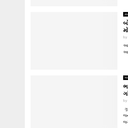
માર
બ
મ
b
આજ
આવ
માર
ભ
ગ
b
ગુ
જન
જગ