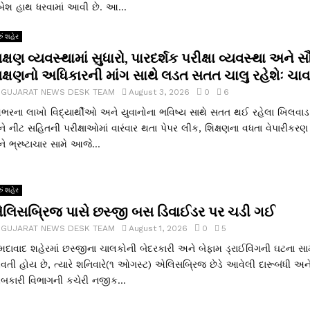
ંબેશ હાથ ધરવામાં આવી છે. આ...
ું શહેર
ક્ષણ વ્યવસ્થામાં સુધારો, પારદર્શક પરીક્ષા વ્યવસ્થા અને સ
િક્ષણનો અધિકારની માંગ સાથે લડત સતત ચાલુ રહેશેઃ ચાવ
y
GUJARAT NEWS DESK TEAM
August 3, 2026
0
6
શભરના લાખો વિદ્યાર્થીઓ અને યુવાનોના ભવિષ્ય સાથે સતત થઈ રહેલા ખિલવાડ
ે નીટ સહિતની પરીક્ષાઓમાં વારંવાર થતા પેપર લીક, શિક્ષણના વધતા વેપારીકરણ
ે ભ્રષ્ટાચાર સામે આજે...
ું શહેર
લિસબ્રિજ પાસે છસ્જી બસ ડિવાઈડર પર ચડી ગઈ
y
GUJARAT NEWS DESK TEAM
August 1, 2026
0
5
દાવાદ શહેરમાં છસ્જીના ચાલકોની બેદરકારી અને બેફામ ડ્રાઈવિંગની ઘટના સા
તી હોય છે, ત્યારે શનિવારે(૧ ઓગસ્ટ) એલિસબ્રિજ છેડે આવેલી દારૂબંધી અન
કારી વિભાગની કચેરી નજીક...