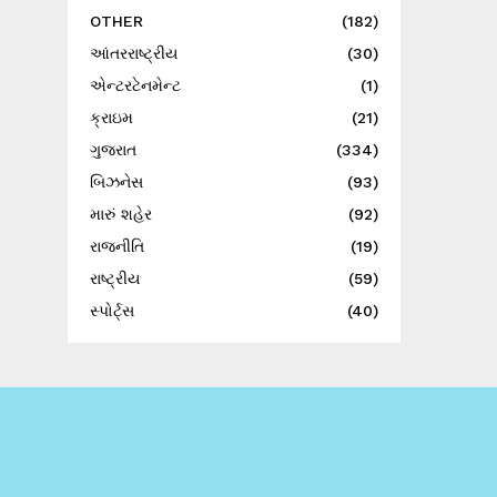
OTHER
(182)
આંતરરાષ્ટ્રીય
(30)
એન્ટરટેનમેન્ટ
(1)
ક્રાઇમ
(21)
ગુજરાત
(334)
બિઝનેસ
(93)
મારું શહેર
(92)
રાજનીતિ
(19)
રાષ્ટ્રીય
(59)
સ્પોર્ટ્સ
(40)