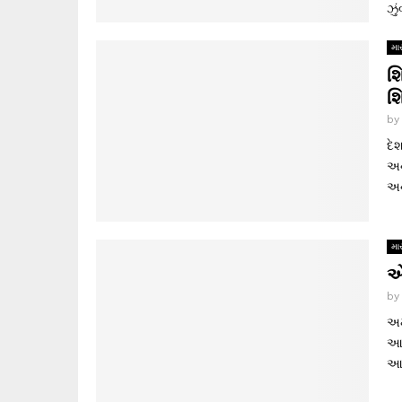
ઝુ
માર
શિ
શ
b
દે
અન
અન
માર
એ
b
અમ
આવ
આબ