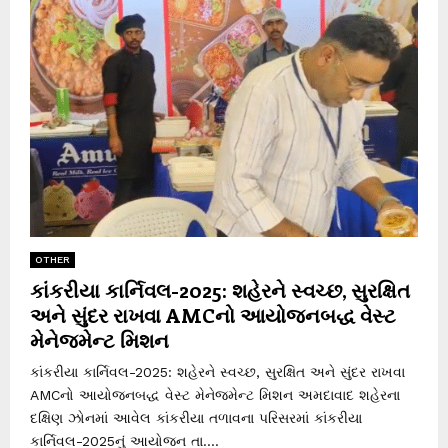
OTHER
કાંકરીયા કાર્નિવલ-2025: શહેરને સ્વચ્છ, સુરક્ષિત
અને સુંદર રાખવા AMCનો આયોજનબદ્ધ વેસ્ટ
મેનેજમેન્ટ મિશન
કાંકરીયા કાર્નિવલ-2025: શહેરને સ્વચ્છ, સુરક્ષિત અને સુંદર રાખવા
AMCનો આયોજનબદ્ધ વેસ્ટ મેનેજમેન્ટ મિશન અમદાવાદ શહેરના
દક્ષિણ ઝોનમાં આવેલ કાંકરીયા તળાવના પરિસરમાં કાંકરીયા
કાર્નિવલ-2025નું આયોજન તા....