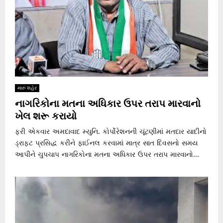
મારું શહેર
નાગરિકોના મતના અધિકાર ઉપર તરાપ મારવાનો
ખેલ શરૂ કરાયો
ફરી એકવાર અમદાવાદ મ્યુનિ. કોર્પોરેશનની ચૂંટણીમાં મતદાર યાદીનો
ડ્રાફ્ટ પ્રસિદ્ધ કરીને ફાઈનલ કરવામાં માત્ર સાત દિવસનો સમય
આપીને ચુપચાપ નાગરિકોના મતના અધિકાર ઉપર તરાપ મારવાનો...