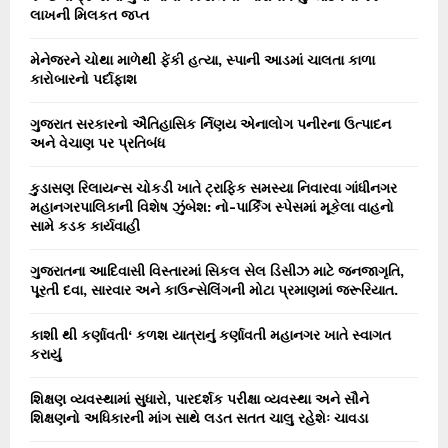
r
લાખની મિલકત જપ્ત
R
:
C
મેનેજરને ચોથા માળેથી ફેંકી હત્યા, સ્પાની આડમાં ચાલતા કાળા
કારોબારનો પર્દાફાશ
H
ગુજરાત સરકારનો ઐતિહાસિક ર્નિણય એનાલોગ પનીરના ઉત્પાદન
અને વેચાણ પર પ્રતિબંધ
કુડાસણ રિલાયન્સ ચોકડી ખાતે ટ્રાફિક સમસ્યા નિવારવા ગાંધીનગર
મહાનગરપાલિકાની વિશેષ ઝુંબેશ: નો-પાર્કિંગ સ્પેસમાં મૂકેલા વાહનો
સામે કડક કાર્યવાહી
ગુજરાતના આદિવાસી વિસ્તારમાં સિકલ સેલ ડિસીઝ માટે જનજાગૃતિ,
પૂરતી દવા, સારવાર અને કાઉન્સેલિંગની મોટા પ્રમાણમાં જરૂરિયાત.
કાશી થી કર્ણાવતી‘ કળશ યાત્રાનું કર્ણાવતી મહાનગર ખાતે સ્વાગત
કરાયું
શિક્ષણ વ્યવસ્થામાં સુધારો, પારદર્શક પરીક્ષા વ્યવસ્થા અને સૌને
શિક્ષણનો અધિકારની માંગ સાથે લડત સતત ચાલુ રહેશેઃ ચાવડા