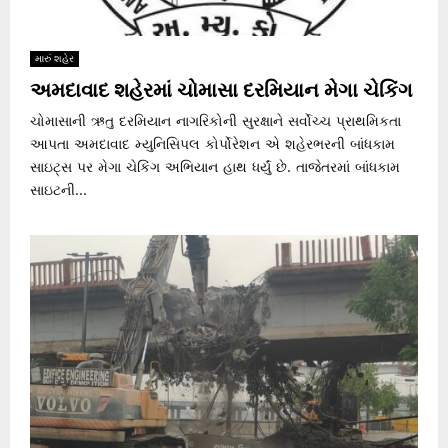
મારું શહેર
અમદાવાદ શહેરમાં ચોમાસા દરમિયાન મેગા ચેકિંગ
ચોમાસાની ઋતુ દરમિયાન નાગરિકોની સુરક્ષાને સર્વોચ્ચ પ્રાથમિકતા
આપતા અમદાવાદ મ્યુનિસિપલ કોર્પોરેશન એ શહેરભરની બાંધકામ
સાઇટ્સ પર મેગા ચેકિંગ અભિયાન હાથ ધર્યું છે. તાજેતરમાં બાંધકામ
સાઇટની...