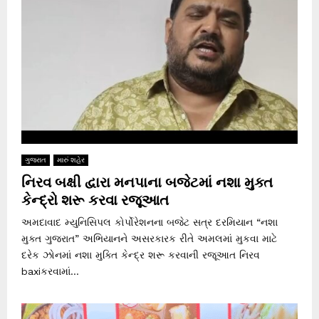
ગુજરાત
મારું શહેર
નિરવ બક્ષી દ્વારા મનપાના બજેટમાં નશા મુક્ત
કેન્દ્રો શરૂ કરવા રજૂઆત
અમદાવાદ મ્યુનિસિપલ કોર્પોરેશનના બજેટ સત્ર દરમિયાન “નશા
મુક્ત ગુજરાત” અભિયાનને અસરકારક રીતે અમલમાં મુકવા માટે
દરેક ઝોનમાં નશા મુક્તિ કેન્દ્ર શરૂ કરવાની રજૂઆત નિરવ
baxiકરવામાં...