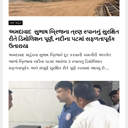
મારું શહેર
અમદાવાદ સુભાષ બ્રિજના ત્રણ સ્પાનનું સુરક્ષિત
રીતે ડિમોલિશન પૂર્ણ, નદીના પટમાં સફળતાપૂર્વક
ઉતારાયા
અમદાવાદ શહેરના સુભાષ બ્રિજને દૂર કરવાની કામગીરી અંતર્ગત
આજે બ્રિજના નદીના પટમાં આવેલા 3 સ્પાનનું ડિમોલિશન
સફળતાપૂર્વક અને સંપૂર્ણ સુરક્ષિત રીતે પૂર્ણ કરવામાં આવ્યું છે....