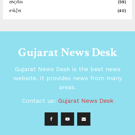
રાષ્ટ્રીય
(59)
સ્પોર્ટ્સ
(40)
Gujarat News Desk
Gujarat News Desk is the best news
website. It provides news from many
areas.
Contact us:
Gujarat News Desk