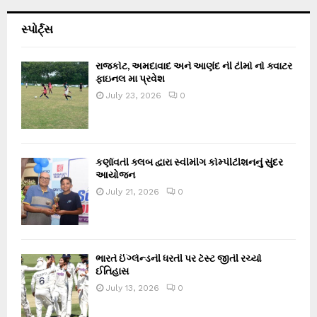
સ્પોર્ટ્સ
રાજકોટ, અમદાવાદ અને આણંદ ની ટીમો નો ક્વાટર
ફાઇનલ મા પ્રવેશ
July 23, 2026
0
કર્ણાવતી ક્લબ દ્વારા સ્વીમીંગ કોમ્પીટીશનનું સુંદર
આયોજન
July 21, 2026
0
ભારતે ઈંગ્લેન્ડની ધરતી પર ટેસ્ટ જીતી રચ્યો
ઈતિહાસ
July 13, 2026
0