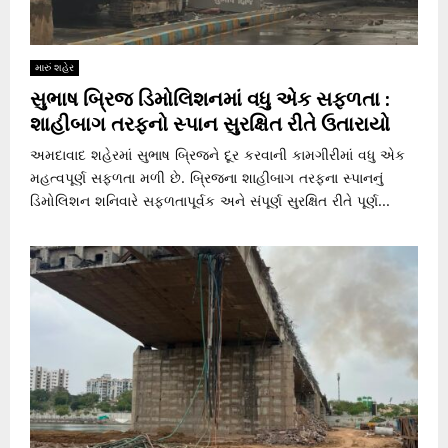
મારું શહેર
સુભાષ બ્રિજ ડિમોલિશનમાં વધુ એક સફળતા :
શાહીબાગ તરફનો સ્પાન સુરક્ષિત રીતે ઉતારાયો
અમદાવાદ શહેરમાં સુભાષ બ્રિજને દૂર કરવાની કામગીરીમાં વધુ એક
મહત્વપૂર્ણ સફળતા મળી છે. બ્રિજના શાહીબાગ તરફના સ્પાનનું
ડિમોલિશન શનિવારે સફળતાપૂર્વક અને સંપૂર્ણ સુરક્ષિત રીતે પૂર્ણ...