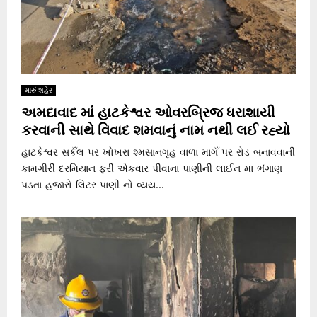
મારું શહેર
અમદાવાદ માં હાટકેશ્વર ઓવરબ્રિજ ધરાશાયી
કરવાની સાથે વિવાદ શમવાનું નામ નથી લઈ રહ્યો
હાટકેશ્વર સકઁલ પર ખોખરા શ્મસાનગૃહ વાળા માગઁ પર રોડ બનાવવાની
કામગીરી દરમિયાન ફરી એકવાર પીવાના પાણીની લાઈન મા ભંગાણ
પડતા હજારો લિટર પાણી નો વ્યય...