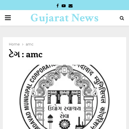
FACEBOOK
YOUTUBE
EMAIL
Gujarat News
PRIMARY
Desk
MENU
Home
amc
ટેગ : amc