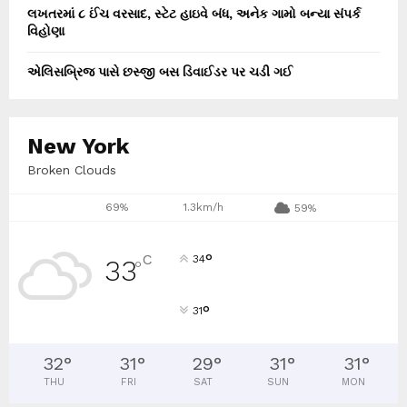
લખતરમાં ૮ ઈંચ વરસાદ, સ્ટેટ હાઇવે બંધ, અનેક ગામો બન્યા સંપર્ક
વિહોણા
એલિસબ્રિજ પાસે છસ્જી બસ ડિવાઈડર પર ચડી ગઈ
New York
Broken Clouds
69%
1.3km/h
59%
°
C
34
33
°
°
31
32
°
31
°
29
°
31
°
31
°
THU
FRI
SAT
SUN
MON