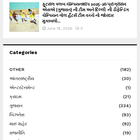
ફૂટસેલ ક્લબ ચેમ્પિયનશીપ 2025-26ઃપ્રોગ્રેસિવ
એસએ (ગુજરાત) ની ટીમ અને દિલ્લી ની ડીફેન્ડિંગ
ચેમ્પિયન ગોલ હઁટર્સ ટીમ વચ્ચે નો જોરદાર
મુકાબલો...
June 18, 2026
0
Categories
OTHER
(182)
આંતરરાષ્ટ્રીય
(30)
એન્ટરટેનમેન્ટ
(1)
ક્રાઇમ
(21)
ગુજરાત
(334)
બિઝનેસ
(93)
મારું શહેર
(92)
રાજનીતિ
(19)