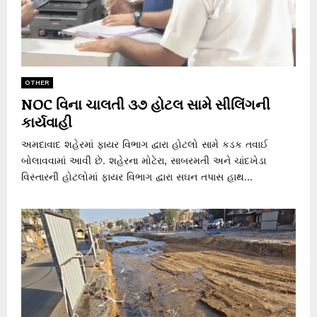
OTHER
NOC વિના ચાલતી ૩૭ હોટલ સામે સીલિંગની
કાર્યવાહી
અમદાવાદ શહેરમાં ફાયર વિભાગ દ્વારા હોટલો સામે કડક તવાઈ
બોલાવવામાં આવી છે. શહેરના મોટેરા, સાબરમતી અને ચાંદખેડા
વિસ્તારની હોટલોમાં ફાયર વિભાગ દ્વારા સઘન તપાસ હાથ...