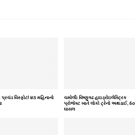
ો પ્રચંડ વિસ્ફોટ! ૪૩ મહિનાનો
ચમોલી: વિષ્ણુગઢ હાઇડ્રોઇલેક્ટ્રિક
યા
પ્રોજેક્ટ ખાતે લોકો ટ્રેનો અથડાઈ, 6
ઘાયલ