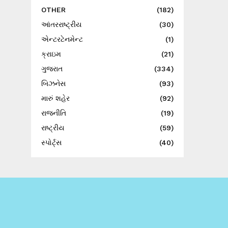
OTHER
(182)
આંતરરાષ્ટ્રીય
(30)
એન્ટરટેનમેન્ટ
(1)
ક્રાઇમ
(21)
ગુજરાત
(334)
બિઝનેસ
(93)
મારું શહેર
(92)
રાજનીતિ
(19)
રાષ્ટ્રીય
(59)
સ્પોર્ટ્સ
(40)