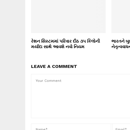
રેશન સિસ્ટમમાં પરિવાર દીઠ ૩૫ કિલોની
ભારતને બુદ
મર્યાદા સાથે આવશે નવો નિયમ
નેતૃત્વવ
LEAVE A COMMENT