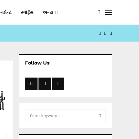
નમેન્ટ
સ્પોર્ટ્સ
અન્ય
FACEBOOK
YOUTUBE
EMAIL
Follow Us
ં,
વી
S
e
a
S
r
c