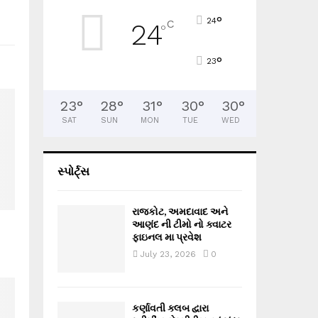
°
24
C
24
°
°
23
23
°
28
°
31
°
30
°
30
°
SAT
SUN
MON
TUE
WED
સ્પોર્ટ્સ
રાજકોટ, અમદાવાદ અને
આણંદ ની ટીમો નો ક્વાટર
ફાઇનલ મા પ્રવેશ
0
July 23, 2026
0
કર્ણાવતી ક્લબ દ્વારા