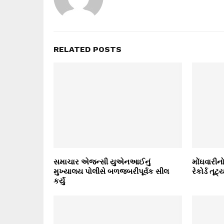
RELATED POSTS
સમાચાર એજન્સી યુએનઆઈનું
મોંઘવારીન
મુખ્યાલય પોલીસે બળજબરીપૂર્વક સીલ
રેકોર્ડ તૂટ્
કર્યુ