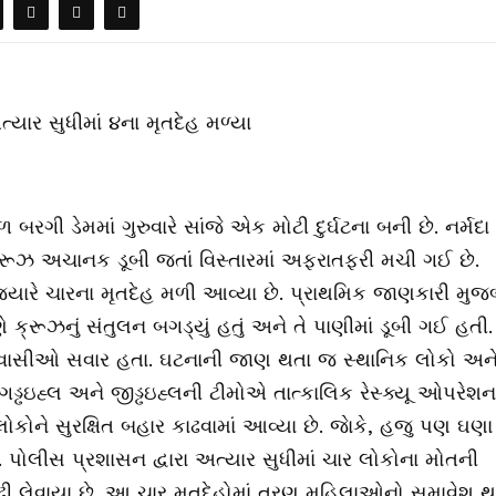
અત્યાર સુધીમાં ૪ના મૃતદેહ મળ્યા
બરગી ડેમમાં ગુરુવારે સાંજે એક મોટી દુર્ઘટના બની છે. નર્મદા
રૂઝ અચાનક ડૂબી જતાં વિસ્તારમાં અફરાતફરી મચી ગઈ છે.
 જ્યારે ચારના મૃતદેહ મળી આવ્યા છે. પ્રાથમિક જાણકારી મુજ
રૂઝનું સંતુલન બગડ્યું હતું અને તે પાણીમાં ડૂબી ગઈ હતી.
પ્રવાસીઓ સવાર હતા. ઘટનાની જાણ થતા જ સ્થાનિક લોકો અન
ડ્ઢઇહ્લ અને જીડ્ઢઇહ્લની ટીમોએ તાત્કાલિક રેસ્ક્યૂ ઓપરેશન
ુ લોકોને સુરક્ષિત બહાર કાઢવામાં આવ્યા છે. જાેકે, હજુ પણ ઘણા
. પોલીસ પ્રશાસન દ્વારા અત્યાર સુધીમાં ચાર લોકોના મોતની
કાઢી લેવાયા છે. આ ચાર મૃતદેહોમાં ત્રણ મહિલાઓનો સમાવેશ 