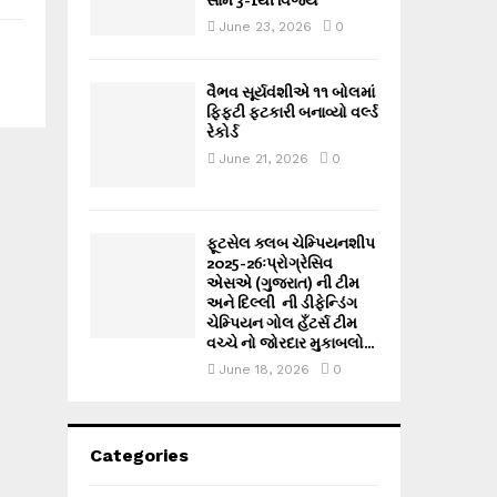
June 23, 2026
0
વૈભવ સૂર્યવંશીએ ૧૧ બોલમાં
ફિફ્ટી ફટકારી બનાવ્યો વર્લ્ડ
રેકોર્ડ
June 21, 2026
0
ફૂટસેલ ક્લબ ચેમ્પિયનશીપ
2025-26ઃપ્રોગ્રેસિવ
એસએ (ગુજરાત) ની ટીમ
અને દિલ્લી ની ડીફેન્ડિંગ
ચેમ્પિયન ગોલ હઁટર્સ ટીમ
વચ્ચે નો જોરદાર મુકાબલો...
June 18, 2026
0
Categories