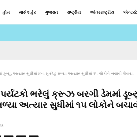
હોમ
મારું શહેર
ગુજરાત
રાષ્ટ્રીય
આંતરરાષ્ટ્રીય
એન્ટરટે
ં ડૂબ્યું, અત્યાર સુધીમાં ૪ના મૃતદેહ મળ્યા અત્યાર સુધીમાં ૧૫ લોકોને બચાવી લેવાયા
ર્યટકો ભરેલું ક્રૂઝ બરગી ડેમમાં ડૂબ્યુ
મળ્યા અત્યાર સુધીમાં ૧૫ લોકોને બચા
28