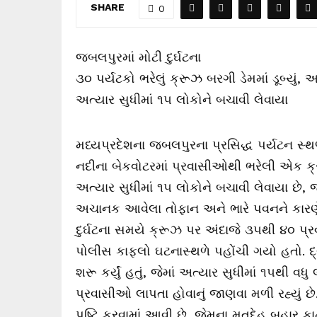
SHARE
0
જબલપુરમાં મોટી દુર્ઘટના
૩૦ પર્યટકો ભરેલું ક્રૂઝ બરગી ડેમમાં ડૂબ્યું, 
અત્યાર સુધીમાં ૧૫ લોકોને બચાવી લેવાયા
મધ્યપ્રદેશના જબલપુરના પ્રસિદ્ધ પર્યટન સ્થળ 
નદીના બેકવોટરમાં પ્રવાસીઓથી ભરેલી એક ક્
અત્યાર સુધીમાં ૧૫ લોકોને બચાવી લેવાયા છે,
અચાનક આવેલા તોફાન અને ભારે પવનને કારણે ક્
દુર્ઘટના સમયે ક્રૂઝ પર અંદાજે ૩૫થી ૪૦ 
પોલીસ કાફલો ઘટનાસ્થળે પહોંચી ગયો હતો. દ્ગ
શરૂ કર્યું હતું, જેમાં અત્યાર સુધીમાં ૧૫થી વધ
પ્રવાસીઓ લાપતા હોવાનું જાણવા મળી રહ્યું છે
પુષ્ટિ કરવામાં આવી છે, જેમના મૃતદેહ બહાર 