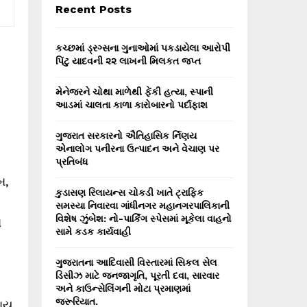
E
Recent Posts
h
f
A
o
કચ્છમાં ડ્રગ્સના ગુનાઓમાં પકડાયેલા આરોપી
r
R
પિંટુ યાદવની ૨૨ લાખની મિલકત જપ્ત
:
C
મેનેજરને ચોથા માળેથી ફેંકી હત્યા, સ્પાની
આડમાં ચાલતા કાળા કારોબારનો પર્દાફાશ
H
ગુજરાત સરકારનો ઐતિહાસિક ર્નિણય
એનાલોગ પનીરના ઉત્પાદન અને વેચાણ પર
પ્રતિબંધ
બ,
કુડાસણ રિલાયન્સ ચોકડી ખાતે ટ્રાફિક
સમસ્યા નિવારવા ગાંધીનગર મહાનગરપાલિકાની
વિશેષ ઝુંબેશ: નો-પાર્કિંગ સ્પેસમાં મૂકેલા વાહનો
ે
સામે કડક કાર્યવાહી
ગુજરાતના આદિવાસી વિસ્તારમાં સિકલ સેલ
ડિસીઝ માટે જનજાગૃતિ, પૂરતી દવા, સારવાર
અને કાઉન્સેલિંગની મોટા પ્રમાણમાં
જરૂરિયાત.
થાય