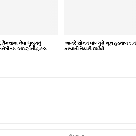
્ધિમત્તાના લેવા યુયુગનું
આખરે સોનમ વાંગચુકે ભૂખ હડતાળ સમા
ાધનનેગૌતમ અદાણીનીહાકલ
કરવાની તૈયારી દર્શાવી