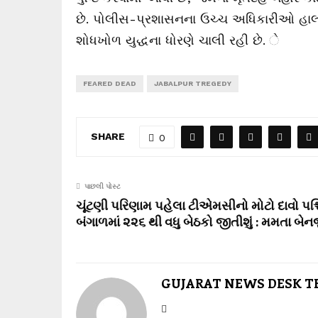
છે. પોલીસ-પ્રશાસનના ઉચ્ચ અધિકારીઓ હાલ ઘ
શોધખોળ યુદ્ધના ધોરણે ચાલી રહી છે. ે
FEARED DEAD
JABALPUR TREGEDY
SHARE
0
પાછલી પોસ્ટ
ચૂંટણી પરિણામ પહેલા ટીએમસીનો મોટો દાવો પશ્
બંગાળમાં ૨૨૬ થી વધુ બેઠકો જીતીશું : મમતા બેનર્
GUJARAT NEWS DESK 