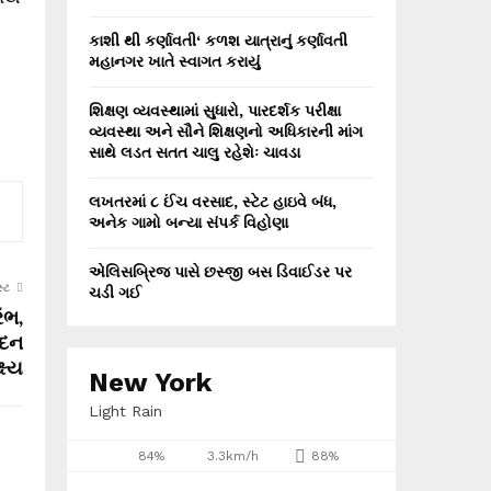
કાશી થી કર્ણાવતી‘ કળશ યાત્રાનું કર્ણાવતી
મહાનગર ખાતે સ્વાગત કરાયું
શિક્ષણ વ્યવસ્થામાં સુધારો, પારદર્શક પરીક્ષા
વ્યવસ્થા અને સૌને શિક્ષણનો અધિકારની માંગ
સાથે લડત સતત ચાલુ રહેશેઃ ચાવડા
લખતરમાં ૮ ઈંચ વરસાદ, સ્ટેટ હાઇવે બંધ,
અનેક ગામો બન્યા સંપર્ક વિહોણા
એલિસબ્રિજ પાસે છસ્જી બસ ડિવાઈડર પર
્ટ
ચડી ગઈ
ંભ,
ાદન
્ષ્ય
New York
Light Rain
84%
3.3km/h
88%