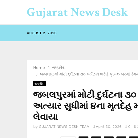
Gujarat News Desk
AUGUST 8, 2026
Home
રાષ્ટ્રીય
જબલપુરમાં મોટી દુર્ઘટના ૩૦ પર્યટકો ભરેલું ક્રૂઝ બરગી ડેમમા
રાષ્ટ્રીય
જબલપુરમાં મોટી દુર્ઘટના ૩૦ પ
અત્યાર સુધીમાં ૪ના મૃતદેહ 
લેવાયા
by
GUJARAT NEWS DESK TEAM
April 30, 2026
0