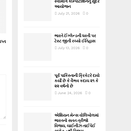
સ્વીમીંગ કોમ્પીટીશનનું સુંદર
આયોજન
July 21, 2026
0
ભારતે ઈંગ્લેન્ડની ધરતી પર
ટેસ્ટ જીતી રચ્યો ઈતિહાસ
પ્ત
July 13, 2026
0
પૂર્વ પાકિસ્તાની ક્રિકેટરે દાવો
કર્યો છે કે વૈભવ કદાચ ૨૧ કે
૨૨ વર્ષનો છે
June 24, 2026
0
એશિયન મેન્સ વોલિબોલમાં
ભારતનો સતત ત્રીજો
વિજય, ચાઈનીઝ તાઈપેઈ
સામે 3-1થી વિજય