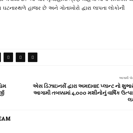
ટનાસ્થળે હાજર છે અને ગોતાખોરો દ્વારા લાપતા લોકોની
આગામી પોસ
ચિમ
એસ ડિઝાઇનર્સે દ્વારા અમદાવાદ પ્લાન્ટ નો શુભાર
જી
આગામી તબક્કામાં 4,000 મશીનોનું વાર્ષિક ઉત્પ
લક
TEAM