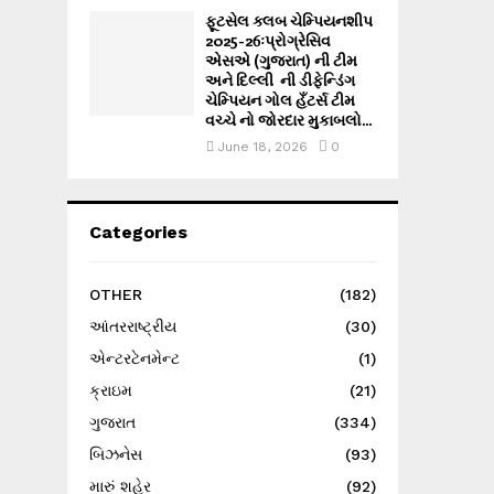
ફૂટસેલ ક્લબ ચેમ્પિયનશીપ
2025-26ઃપ્રોગ્રેસિવ
એસએ (ગુજરાત) ની ટીમ
અને દિલ્લી ની ડીફેન્ડિંગ
ચેમ્પિયન ગોલ હઁટર્સ ટીમ
વચ્ચે નો જોરદાર મુકાબલો...
June 18, 2026
0
Categories
OTHER
(182)
આંતરરાષ્ટ્રીય
(30)
એન્ટરટેનમેન્ટ
(1)
ક્રાઇમ
(21)
ગુજરાત
(334)
બિઝનેસ
(93)
મારું શહેર
(92)