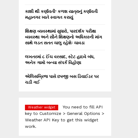
કાશી થી કર્ણાવતી‘ કળશ યાત્રાનું કર્ણાવતી
મહાનગર ખાતે સ્વાગત કરાયું
શિક્ષણ વ્યવસ્થામાં સુધારો, પારદર્શક પરીક્ષા
વ્યવસ્થા અને સૌને શિક્ષણનો અધિકારની માંગ
સાથે લડત સતત ચાલુ રહેશેઃ ચાવડા
લખતરમાં ૮ ઈંચ વરસાદ, સ્ટેટ હાઇવે બંધ,
અનેક ગામો બન્યા સંપર્ક વિહોણા
એલિસબ્રિજ પાસે છસ્જી બસ ડિવાઈડર પર
ચડી ગઈ
You need to fill API
Weather widget
key to Customize > General Options >
Weather API Key to get this widget
work.