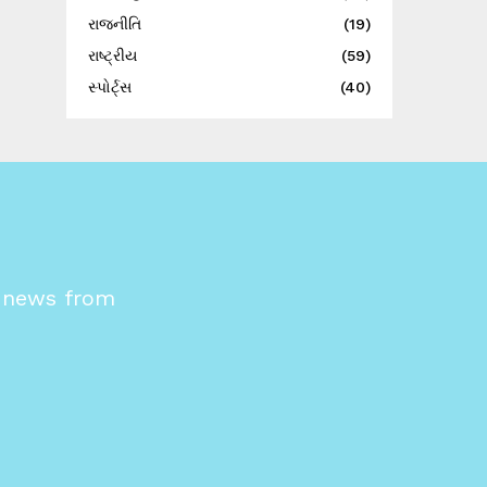
રાજનીતિ
(19)
રાષ્ટ્રીય
(59)
સ્પોર્ટ્સ
(40)
s news from