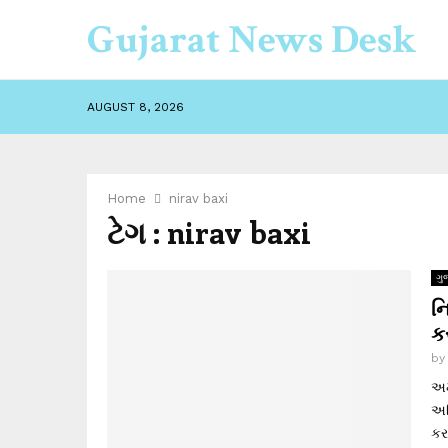
Gujarat News Desk
AUGUST 8, 2026
Home
nirav baxi
ટેગ : nirav baxi
ગુ
નિ
ક
b
અમ
અભ
કર