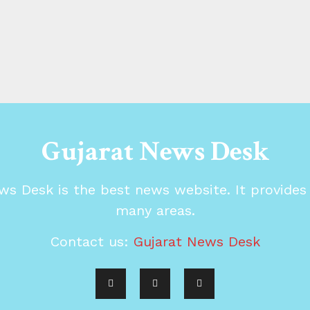
Gujarat News Desk
ws Desk is the best news website. It provide
many areas.
Contact us:
Gujarat News Desk