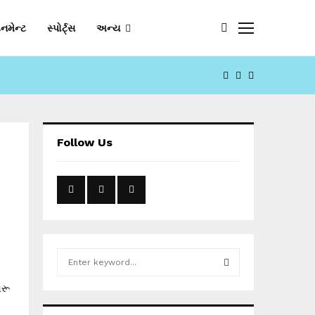
નમેન્ટ
સ્પોર્ટ્સ
અન્ય
FACEBOOK
YOUTUBE
EMAIL
Follow Us
S
e
a
શરૂ
S
r
c