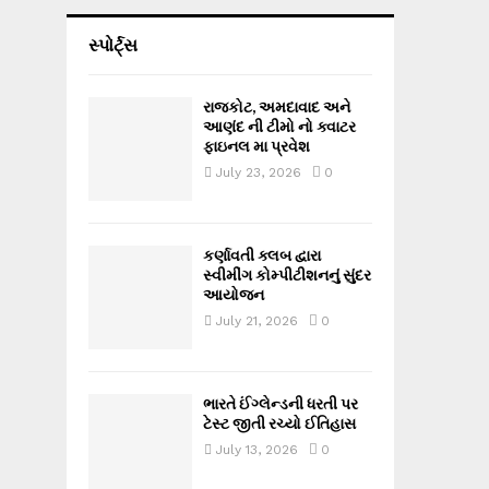
સ્પોર્ટ્સ
રાજકોટ, અમદાવાદ અને
આણંદ ની ટીમો નો ક્વાટર
ફાઇનલ મા પ્રવેશ
July 23, 2026
0
કર્ણાવતી ક્લબ દ્વારા
સ્વીમીંગ કોમ્પીટીશનનું સુંદર
આયોજન
July 21, 2026
0
ભારતે ઈંગ્લેન્ડની ધરતી પર
ટેસ્ટ જીતી રચ્યો ઈતિહાસ
July 13, 2026
0