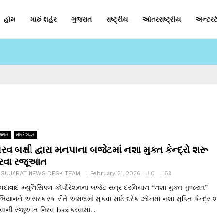
હોમ
મારું શહેર
ગુજરાત
રાષ્ટ્રીય
આંતરરાષ્ટ્રીય
એન્ટરટે
જરાત
મારું શહેર
રવ બક્ષી દ્વારા મનપાના બજેટમાં નશા મુક્ત કેન્દ્રો શરૂ
રવા રજૂઆત
y
GUJARAT NEWS DESK TEAM
February 21, 2026
0
69
દાવાદ મ્યુનિસિપલ કોર્પોરેશનના બજેટ સત્ર દરમિયાન “નશા મુક્ત ગુજરાત”
િયાનને અસરકારક રીતે અમલમાં મુકવા માટે દરેક ઝોનમાં નશા મુક્તિ કેન્દ્ર 
વાની રજૂઆત નિરવ baxiકરવામાં...