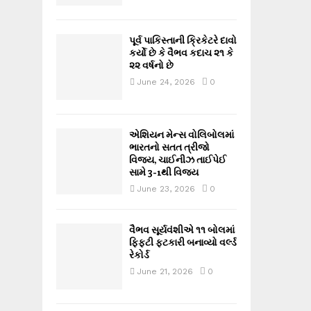
પૂર્વ પાકિસ્તાની ક્રિકેટરે દાવો
કર્યો છે કે વૈભવ કદાચ ૨૧ કે
૨૨ વર્ષનો છે
June 24, 2026
0
એશિયન મેન્સ વોલિબોલમાં
ભારતનો સતત ત્રીજો
વિજય, ચાઈનીઝ તાઈપેઈ
સામે 3-1થી વિજય
June 23, 2026
0
વૈભવ સૂર્યવંશીએ ૧૧ બોલમાં
ફિફ્ટી ફટકારી બનાવ્યો વર્લ્ડ
રેકોર્ડ
June 21, 2026
0