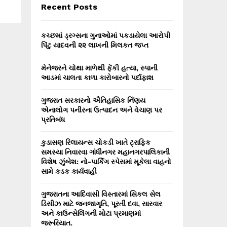
E
Recent Posts
h
f
A
o
કચ્છમાં ડ્રગ્સના ગુનાઓમાં પકડાયેલા આરોપી
r
R
પિંટુ યાદવની ૨૨ લાખની મિલકત જપ્ત
:
C
મેનેજરને ચોથા માળેથી ફેંકી હત્યા, સ્પાની
આડમાં ચાલતા કાળા કારોબારનો પર્દાફાશ
H
ગુજરાત સરકારનો ઐતિહાસિક ર્નિણય
એનાલોગ પનીરના ઉત્પાદન અને વેચાણ પર
પ્રતિબંધ
કુડાસણ રિલાયન્સ ચોકડી ખાતે ટ્રાફિક
સમસ્યા નિવારવા ગાંધીનગર મહાનગરપાલિકાની
વિશેષ ઝુંબેશ: નો-પાર્કિંગ સ્પેસમાં મૂકેલા વાહનો
સામે કડક કાર્યવાહી
ગુજરાતના આદિવાસી વિસ્તારમાં સિકલ સેલ
ડિસીઝ માટે જનજાગૃતિ, પૂરતી દવા, સારવાર
અને કાઉન્સેલિંગની મોટા પ્રમાણમાં
જરૂરિયાત.