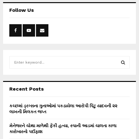
Follow Us
S
e
a
S
r
c
E
Recent Posts
h
f
A
o
કચ્છમાં ડ્રગ્સના ગુનાઓમાં પકડાયેલા આરોપી પિંટુ યાદવની ૨૨
r
લાખની મિલકત જપ્ત
R
:
C
મેનેજરને ચોથા માળેથી ફેંકી હત્યા, સ્પાની આડમાં ચાલતા કાળા
કારોબારનો પર્દાફાશ
H