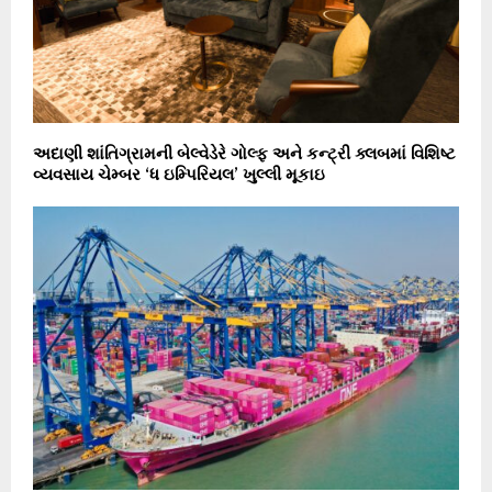
અદાણી શાંતિગ્રામની બેલ્વેડેરે ગોલ્ફ અને કન્ટ્રી ક્લબમાં વિશિષ્ટ
વ્યવસાય ચેમ્બર ‘ધ ઇમ્પિરિયલ’ ખુલ્લી મૂકાઇ