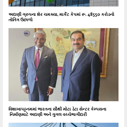
અદાણી ગ્રુપના શેર ચમક્યા, માર્કેટ કેપમાં રૂ. 48550 કરોડનો
તોતિંગ ઉછાળો
વિશાખાપટ્ટનમમાં ભારતના સૌથી મોટા ડેટા સેન્ટર કેમ્પસના
નિર્માણમાટે અદાણી અને ગુગલ વચ્ચેભાગીદારી