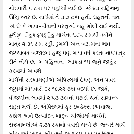
મોંઘવારી ૫ ટકા પર પહોંચી ગઈ છે, જે ૪૩ મહિનાનું
ઊંચું સ્તર છે. માર્ચમાં તે ૩.૭ ટકા હતી. રાહતની વાત
એ છે કે ખાવા-પીવાની વસ્તુઓ બહુ મોંઘી થઈ નથી.
ર્હ્ર્લઙ્ઘ ૈંહકઙ્મટ્ઠંર્ૈહ માર્ચના ૧.૮૫ ટકાથી વધીને
માત્ર ૨.૩૧ ટકા રહી. ડુંગળી અને બટાકાના ભાવ
જથ્થાબંધ બજારમાં હજુ પણ ગયા વર્ષ કરતા નોંધપાત્ર
રીતે નીચે છે. મે મહિનાના આંકડા ૧૫ જૂને જાહેર
કરવામાં આવશે.
માર્ચની સરખામણીએ એપ્રિલમાં ઇંધણ અને પાવર
જૂથમાં મોંઘવારી દર ૧૮.૨૨ ટકા વધ્યો છે. જાેકે,
વીજળીના ભાવમાં ૨.૫૩ ટકાનો ઘટાડો થતાં સામાન્ય
રાહત મળી છે. એપ્રિલમાં ફૂડ ઇન્ડેક્સ (અનાજ,
કઠોળ અને ઉત્પાદિત ખાદ્ય ચીજાે)માં માર્ચની
સરખામણીએ ૨.૩૧ ટકાનો વધારો થયો છે. જ્યારે માર્ચ
મહિનામાં ખાદ્ય મોંઘવારી દર ૧.૮૫ ટકા પર સ્થિર