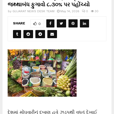
જથ્થાબંધ ફુગાવો ૮.૩૦% પર પહોંચ્યો
by
GUJARAT NEWS DESK TEAM
May 14, 2026
0
30
SHARE
0
દેશમાં મોંઘવારીનું દબાણ હવે ઝડપથી વધતું દેખાઈ