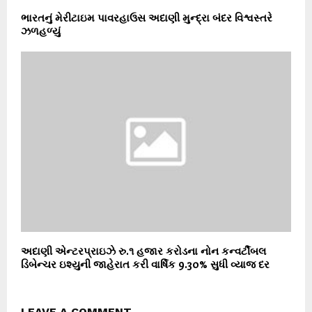
ભારતનું મેરીટાઇમ પાવરહાઉસ અદાણી મુન્દ્રા બંદર વિશ્વસ્તરે
ઝળહળ્યું
અદાણી એન્ટરપ્રાઇઝે રુ.૧ હજાર કરોડના નોન કન્વર્ટીબલ
ડિબેન્ચર ઇશ્યુની જાહેરાત કરી વાર્ષિક 9.30% સુધી વ્યાજ દર
LEAVE A COMMENT