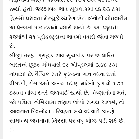
રહ્યો હતો. જથ્થાબંધ ભાવ સૂચકાંકમાં ૬૪.૨૩ ટકા
હિસ્સો ધરાવતા મેન્યુફેક્ચરિંગ ઉત્પાદનોની મોંઘવારીમાં
એપ્રિલમાં ૧.૪ ટકાનો વધારો થયો છે. આ જૂથની
૨૨માંથી ૨૧ પ્રોડક્ટ્સના ભાવમાં વધારો જાેવા મળ્યો
છે.
બીજી તરફ, ગ્રાહક ભાવ સૂચકાંક પર આધારિત
ભારતનો છૂટક મોંઘવારી દર એપ્રિલમાં ૩.૪૮ ટકા
નોંધાયો છે. વૈશ્વિક સ્તરે ક્રૂડના ભાવ વધવા છતાં
વીજળી, ગેસ અને અન્ય ઇંધણ માટેનો ફુગાવો ૧.૭૧
ટકાના નીચા સ્તરે જળવાઈ રહ્યો છે. નિષ્ણાતોના મતે,
જાે પશ્ચિમ એશિયામાં તણાવ લાંબો સમય ચાલશે, તો
આવનારા દિવસોમાં પરિવહન ખર્ચ વધવાને કારણે
સામાન્ય જનતાના ખિસ્સા પર વધુ બોજ પડી શકે છે.
ે