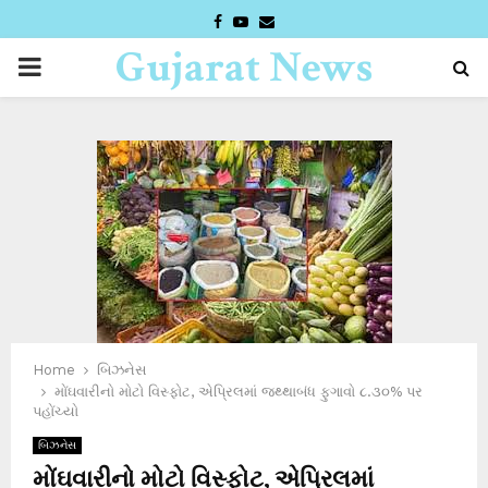
FACEBOOK
YOUTUBE
EMAIL
Gujarat News
PRIMARY
Desk
MENU
Home
બિઝનેસ
મોંઘવારીનો મોટો વિસ્ફોટ, એપ્રિલમાં જથ્થાબંધ ફુગાવો ૮.૩૦% પર
પહોંચ્યો
બિઝનેસ
મોંઘવારીનો મોટો વિસ્ફોટ, એપ્રિલમાં