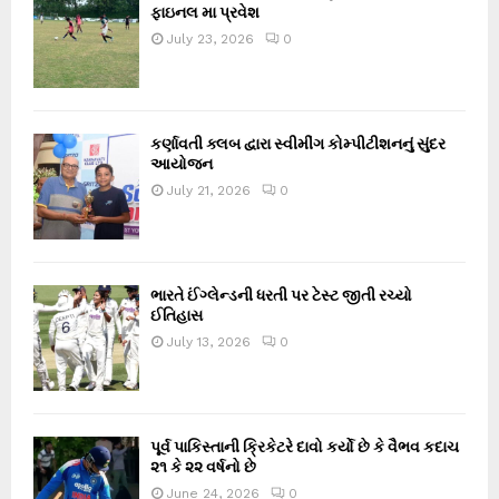
ફાઇનલ મા પ્રવેશ
July 23, 2026
0
કર્ણાવતી ક્લબ દ્વારા સ્વીમીંગ કોમ્પીટીશનનું સુંદર
આયોજન
July 21, 2026
0
ભારતે ઈંગ્લેન્ડની ધરતી પર ટેસ્ટ જીતી રચ્યો
ઈતિહાસ
July 13, 2026
0
પૂર્વ પાકિસ્તાની ક્રિકેટરે દાવો કર્યો છે કે વૈભવ કદાચ
૨૧ કે ૨૨ વર્ષનો છે
June 24, 2026
0