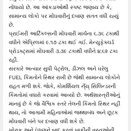
નોંધાયો છે. આ આંકડાઓથી સ્પષ્ટ જણાય છે કે,
સામાન્ય લોકો પર મોંઘવારીનું દબાણ સતત વધી રહ્યું
છે.
પ્રાઈમરી આર્ટિકલ્સની મોંઘવારી માર્ચના ૬.૩૬ ટકાથી
વધીને એપ્રિલમાં ૯.૧૭ ટકા થઈ ગઈ. મેન્યુફેક્ચર્ડ
પ્રોડક્ટ્સમાં મોંઘવારી ૩.૩૯ ટકાથી વધીને ૪.૬૨ ટકા
રહી.
સરકારે અત્યાર સુધી પેટ્રોલ, ડીઝલ અને ઘરેલુ
FUEL કિંમતોને સ્થિર રાખી છે જેથી સામાન્ય લોકોને
રાહત મળી શકે. જાેકે, કોમર્શિયલ ન્ઁય્ સિલિન્ડરની
કિંમતોમાં વધારો કરવામાં આવ્યો છે. અર્થશાસ્ત્રીઓનું
માનવું છે કે જાે વૈશ્વિક સ્તરે તેલની કિંમતો સ્થિર નહીં
થાય, તો આગામી મહિનાઓમાં જથ્થાબંધ અને છૂટક
મોંઘવારી બંને પર દબાણ વધી શકે છે.
ખોરાક અને ઇંધણને બાદ કરતાં બાકીની વસ્તુઓની