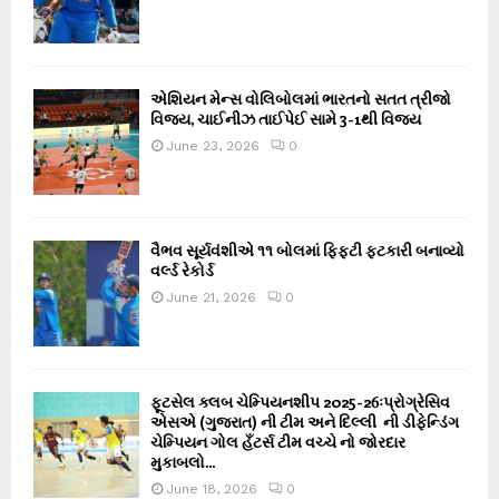
એશિયન મેન્સ વોલિબોલમાં ભારતનો સતત ત્રીજો
વિજય, ચાઈનીઝ તાઈપેઈ સામે 3-1થી વિજય
June 23, 2026
0
વૈભવ સૂર્યવંશીએ ૧૧ બોલમાં ફિફ્ટી ફટકારી બનાવ્યો
વર્લ્ડ રેકોર્ડ
June 21, 2026
0
ફૂટસેલ ક્લબ ચેમ્પિયનશીપ 2025-26ઃપ્રોગ્રેસિવ
એસએ (ગુજરાત) ની ટીમ અને દિલ્લી ની ડીફેન્ડિંગ
ચેમ્પિયન ગોલ હઁટર્સ ટીમ વચ્ચે નો જોરદાર
મુકાબલો...
June 18, 2026
0