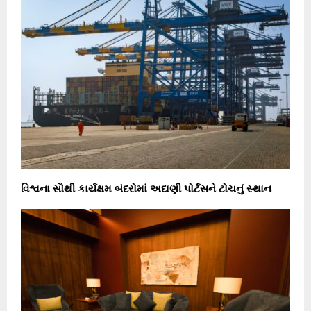
વિશ્વના સૌથી કાર્યક્ષમ બંદરોમાં અદાણી પોર્ટસને ટોચનું સ્થાન