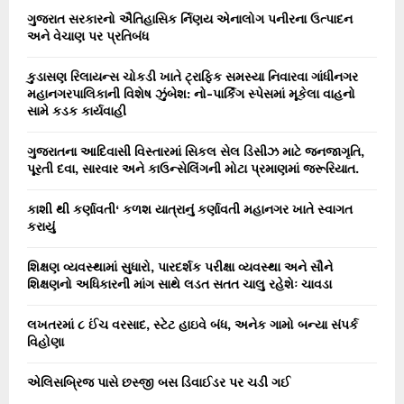
ગુજરાત સરકારનો ઐતિહાસિક ર્નિણય એનાલોગ પનીરના ઉત્પાદન
અને વેચાણ પર પ્રતિબંધ
કુડાસણ રિલાયન્સ ચોકડી ખાતે ટ્રાફિક સમસ્યા નિવારવા ગાંધીનગર
મહાનગરપાલિકાની વિશેષ ઝુંબેશ: નો-પાર્કિંગ સ્પેસમાં મૂકેલા વાહનો
સામે કડક કાર્યવાહી
ગુજરાતના આદિવાસી વિસ્તારમાં સિકલ સેલ ડિસીઝ માટે જનજાગૃતિ,
પૂરતી દવા, સારવાર અને કાઉન્સેલિંગની મોટા પ્રમાણમાં જરૂરિયાત.
કાશી થી કર્ણાવતી‘ કળશ યાત્રાનું કર્ણાવતી મહાનગર ખાતે સ્વાગત
કરાયું
શિક્ષણ વ્યવસ્થામાં સુધારો, પારદર્શક પરીક્ષા વ્યવસ્થા અને સૌને
શિક્ષણનો અધિકારની માંગ સાથે લડત સતત ચાલુ રહેશેઃ ચાવડા
લખતરમાં ૮ ઈંચ વરસાદ, સ્ટેટ હાઇવે બંધ, અનેક ગામો બન્યા સંપર્ક
વિહોણા
એલિસબ્રિજ પાસે છસ્જી બસ ડિવાઈડર પર ચડી ગઈ