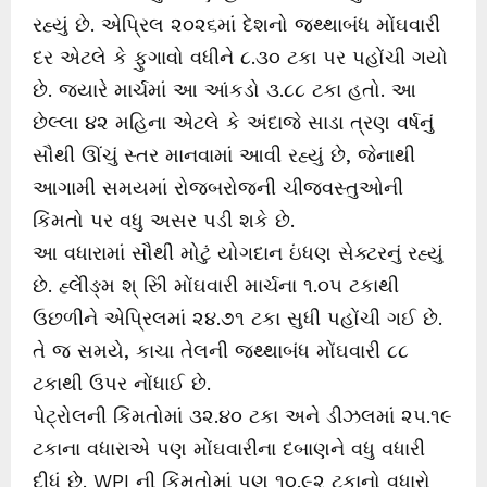
રહ્યું છે. એપ્રિલ ૨૦૨૬માં દેશનો જથ્થાબંધ મોંઘવારી
દર એટલે કે ફુગાવો વધીને ૮.૩૦ ટકા પર પહોંચી ગયો
છે. જ્યારે માર્ચમાં આ આંકડો ૩.૮૮ ટકા હતો. આ
છેલ્લા ૪૨ મહિના એટલે કે અંદાજે સાડા ત્રણ વર્ષનું
સૌથી ઊંચું સ્તર માનવામાં આવી રહ્યું છે, જેનાથી
આગામી સમયમાં રોજબરોજની ચીજવસ્તુઓની
કિંમતો પર વધુ અસર પડી શકે છે.
આ વધારામાં સૌથી મોટું યોગદાન ઇંધણ સેક્ટરનું રહ્યું
છે. હ્લેીઙ્મ શ્ રુીિ મોંઘવારી માર્ચના ૧.૦૫ ટકાથી
ઉછળીને એપ્રિલમાં ૨૪.૭૧ ટકા સુધી પહોંચી ગઈ છે.
તે જ સમયે, કાચા તેલની જથ્થાબંધ મોંઘવારી ૮૮
ટકાથી ઉપર નોંધાઈ છે.
પેટ્રોલની કિંમતોમાં ૩૨.૪૦ ટકા અને ડીઝલમાં ૨૫.૧૯
ટકાના વધારાએ પણ મોંઘવારીના દબાણને વધુ વધારી
દીધું છે. WPI ની કિંમતોમાં પણ ૧૦.૯૨ ટકાનો વધારો