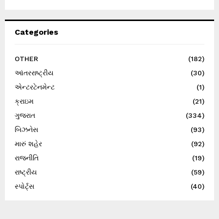
Categories
OTHER
(182)
આંતરરાષ્ટ્રીય
(30)
એન્ટરટેનમેન્ટ
(1)
ક્રાઇમ
(21)
ગુજરાત
(334)
બિઝનેસ
(93)
મારું શહેર
(92)
રાજનીતિ
(19)
રાષ્ટ્રીય
(59)
સ્પોર્ટ્સ
(40)