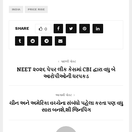
INDIA
PRICE RISE
SHARE
0
પાછલી પોસ્ટ
NEET ૨૦૨૬ પેપર લીક કેસમાં CBI દ્વારા વધુ બે
આરોપીઓની ધરપકડ
આગામી પોસ્ટ
ચીન અને અમેરિકા વચ્ચેના સંબંધો પહેલા કરતા પણ વધુ
સારા બનશે,શી જિનપિંગ