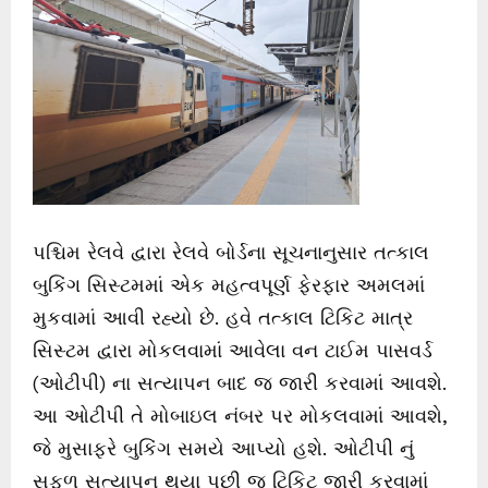
પશ્ચિમ રેલવે દ્વારા રેલવે બોર્ડના સૂચનાનુસાર તત્કાલ
બુકિંગ સિસ્ટમમાં એક મહત્વપૂર્ણ ફેરફાર અમલમાં
મુકવામાં આવી રહ્યો છે. હવે તત્કાલ ટિકિટ માત્ર
સિસ્ટમ દ્વારા મોકલવામાં આવેલા વન ટાઈમ પાસવર્ડ
(ઓટીપી) ના સત્યાપન બાદ જ જારી કરવામાં આવશે.
આ ઓટીપી તે મોબાઇલ નંબર પર મોકલવામાં આવશે,
જે મુસાફરે બુકિંગ સમયે આપ્યો હશે. ઓટીપી નું
સફળ સત્યાપન થયા પછી જ ટિકિટ જારી કરવામાં