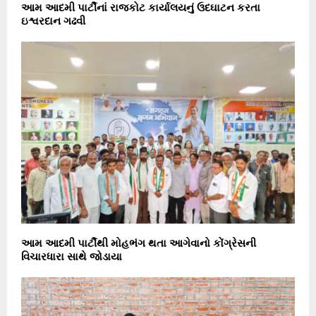
આમ આદમી પાર્ટીનાં રાજકોટ કાર્યાલયનું ઉદઘાટન કરતા
ઇશ્વરદાન ગઢવી
આમ આદમી પાર્ટીથી મોહભંગ થતા આગેવાનો કોંગ્રેસની
વિચારધારા સાથે જોડાયા