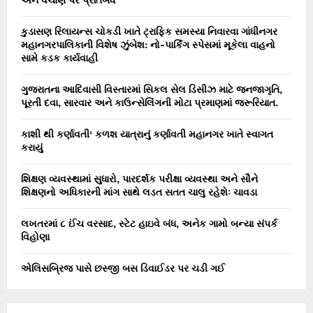
કુડાસણ રિલાયન્સ ચોકડી ખાતે ટ્રાફિક સમસ્યા નિવારવા ગાંધીનગર
મહાનગરપાલિકાની વિશેષ ઝુંબેશ: નો-પાર્કિંગ સ્પેસમાં મૂકેલા વાહનો
સામે કડક કાર્યવાહી
ગુજરાતના આદિવાસી વિસ્તારમાં સિકલ સેલ ડિસીઝ માટે જનજાગૃતિ,
પૂરતી દવા, સારવાર અને કાઉન્સેલિંગની મોટા પ્રમાણમાં જરૂરિયાત.
કાશી થી કર્ણાવતી‘ કળશ યાત્રાનું કર્ણાવતી મહાનગર ખાતે સ્વાગત
કરાયું
શિક્ષણ વ્યવસ્થામાં સુધારો, પારદર્શક પરીક્ષા વ્યવસ્થા અને સૌને
શિક્ષણનો અધિકારની માંગ સાથે લડત સતત ચાલુ રહેશેઃ ચાવડા
લખતરમાં ૮ ઈંચ વરસાદ, સ્ટેટ હાઇવે બંધ, અનેક ગામો બન્યા સંપર્ક
વિહોણા
એલિસબ્રિજ પાસે છસ્જી બસ ડિવાઈડર પર ચડી ગઈ