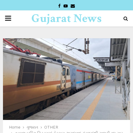
FACEBOOK
YOUTUBE
EMAIL
Gujarat News
PRIMARY
Desk
MENU
Home
ગુજરાત
OTHER