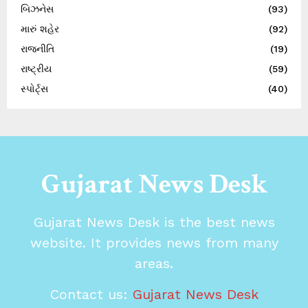
બિઝનેસ
(93)
મારું શહેર
(92)
રાજનીતિ
(19)
રાષ્ટ્રીય
(59)
સ્પોર્ટ્સ
(40)
Gujarat News Desk
Gujarat News Desk is the best news
website. It provides news from many
areas.
Contact us:
Gujarat News Desk