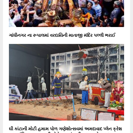
ગાંધીનગર ના રૂપાલમાં વરદાયિની માતાજી મંદિર પલ્લી ભરાઈ
ઘી કાંટાની મોટી હમામ પોળ ગણેશોત્સવમાં અમદાવાદ પ્લેન ક્રેશ