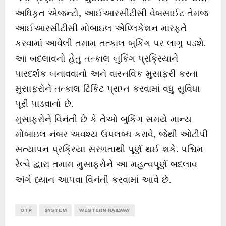
અધિકૃત એજન્ટો, આઈઆરસીટીસી વેબસાઈટ તેમજ
આઈઆરસીટીસી મોબાઇલ એપ્લિકેશન મારફતે
કરવામાં આવેલી તમામ તત્કાલ બુકિંગ પર લાગુ પડશે.
આ બદલાવનો હેતુ તત્કાલ બુકિંગ પ્રક્રિયાને
પારદર્શક બનાવવાનો અને વાસ્તવિક મુસાફરી કરતા
મુસાફરોને તત્કાલ ટિકિટ પ્રાપ્ત કરવામાં વધુ સુવિધા
પૂરી પાડવાનો છે.
મુસાફરોને વિનંતી છે કે તેઓ બુકિંગ સમયે માન્ય
મોબાઇલ નંબર અવશ્ય ઉપલબ્ધ કરાવે, જેથી ઓટીપી
સત્યાપન પ્રક્રિયા સરળતાથી પૂર્ણ થઈ શકે. પશ્ચિમ
રેલ્વે દ્વારા તમામ મુસાફરોને આ મહત્વપૂર્ણ બદલાવ
અંગે ધ્યાન આપવા વિનંતી કરવામાં આવે છે.
OTP
SYSTEM
WESTERN RAILWAY