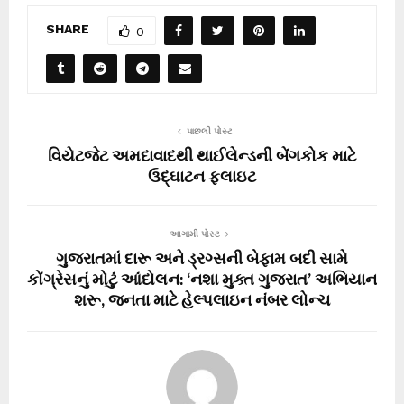
SHARE
0
પાછલી પોસ્ટ
વિયેટજેટ અમદાવાદથી થાઈલેન્ડની બેંગકોક માટે
ઉદ્ઘાટન ફ્લાઇટ
આગામી પોસ્ટ
ગુજરાતમાં દારૂ અને ડ્રગ્સની બેફામ બદી સામે
કોંગ્રેસનું મોટું આંદોલન: ‘નશા મુક્ત ગુજરાત’ અભિયાન
શરૂ, જનતા માટે હેલ્પલાઇન નંબર લોન્ચ