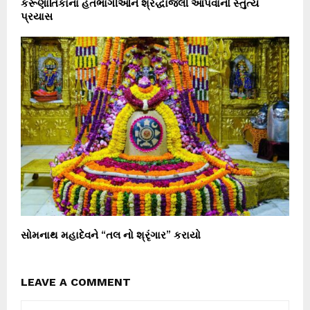
કરૂણાંતિકાના હતભાગીઓને શ્રદ્ધાંજલી આપવાનો સ્તુત્ય
પ્રયાસ
સોમનાથ મહાદેવને “તલ નો શ્રૃંગાર” કરાયો
LEAVE A COMMENT