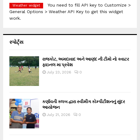
You need to fill API key to Customize >
Weather widget
General Options > Weather API Key to get this widget
work.
સ્પોર્ટ્સ
રાજકોટ, અમદાવાદ અને આણંદ ની ટીમો નો ક્વાટર
ફાઇનલ મા પ્રવેશ
July 23, 2026
0
કર્ણાવતી ક્લબ દ્વારા સ્વીમીંગ કોમ્પીટીશનનું સુંદર
આયોજન
July 21, 2026
0