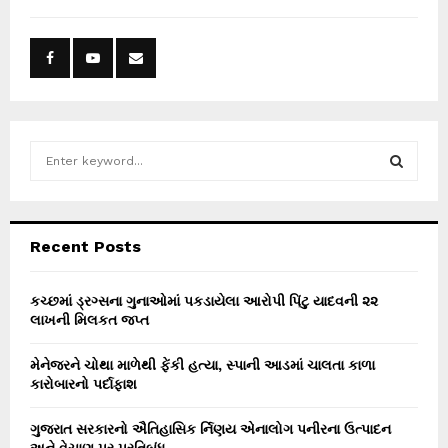
S
e
a
S
r
c
E
Recent Posts
h
f
A
o
કચ્છમાં ડ્રગ્સના ગુનાઓમાં પકડાયેલા આરોપી પિંટુ યાદવની ૨૨
r
લાખની મિલકત જપ્ત
R
:
C
મેનેજરને ચોથા માળેથી ફેંકી હત્યા, સ્પાની આડમાં ચાલતા કાળા
કારોબારનો પર્દાફાશ
H
ગુજરાત સરકારનો ઐતિહાસિક ર્નિણય એનાલોગ પનીરના ઉત્પાદન
અને વેચાણ પર પ્રતિબંધ