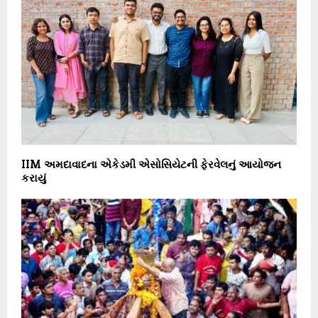
IIM અમદાવાદના એકેડમી એસોસિયેટની ફેરવેલનું આયોજન
કરાયું