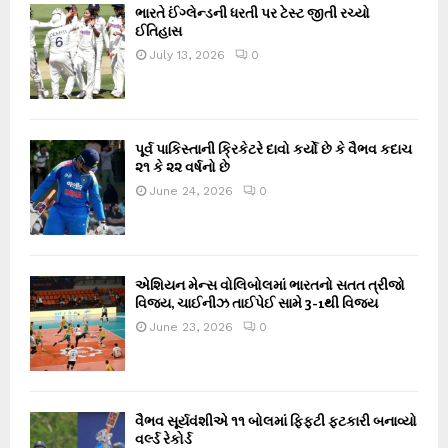
ભારતે ઈંગ્લેન્ડની ધરતી પર ટેસ્ટ જીતી રચ્યો
ઈતિહાસ
July 13, 2026
0
પૂર્વ પાકિસ્તાની ક્રિકેટરે દાવો કર્યો છે કે વૈભવ કદાચ
૨૧ કે ૨૨ વર્ષનો છે
June 24, 2026
0
એશિયન મેન્સ વોલિબોલમાં ભારતનો સતત ત્રીજો
વિજય, ચાઈનીઝ તાઈપેઈ સામે 3-1થી વિજય
June 23, 2026
0
વૈભવ સૂર્યવંશીએ ૧૧ બોલમાં ફિફ્ટી ફટકારી બનાવ્યો
વર્લ્ડ રેકોર્ડ