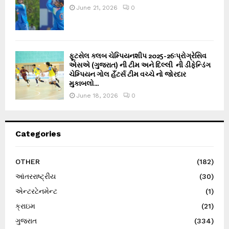
June 21, 2026
0
ફૂટસેલ ક્લબ ચેમ્પિયનશીપ 2025-26ઃપ્રોગ્રેસિવ
એસએ (ગુજરાત) ની ટીમ અને દિલ્લી ની ડીફેન્ડિંગ
ચેમ્પિયન ગોલ હઁટર્સ ટીમ વચ્ચે નો જોરદાર
મુકાબલો...
June 18, 2026
0
Categories
OTHER
(182)
આંતરરાષ્ટ્રીય
(30)
એન્ટરટેનમેન્ટ
(1)
ક્રાઇમ
(21)
ગુજરાત
(334)