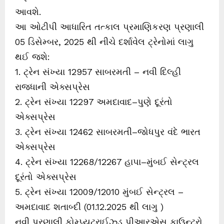
આવશે.
આ ઓટીપી આધારિત તત્કાલ પ્રમાણિકરણ પ્રણાલી
05 ડિસેમ્બર, 2025 થી નીચે દર્શાવેલ ટ્રેનોમાં લાગુ
થઈ જશે:
1. ટ્રેન સંખ્યા 12957 સાબરમતી – નવી દિલ્હી
રાજધાની એક્સપ્રેસ
2. ટ્રેન સંખ્યા 12297 અમદાવાદ–પુણે દૂરંતો
એક્સપ્રેસ
3. ટ્રેન સંખ્યા 12462 સાબરમતી–જોધપુર વંદે ભારત
એક્સપ્રેસ
4. ટ્રેન સંખ્યા 12268/12267 હાપા–મુંબઈ સેન્ટ્રલ
દૂરંતો એક્સપ્રેસ
5. ટ્રેન સંખ્યા 12009/12010 મુંબઈ સેન્ટ્રલ –
અમદાવાદ શતાબ્દી (01.12.2025 થી લાગુ )
નવી પ્રણાલી કોમ્પ્યુટરાઈઝ્ડ પીઆરએસ કાઉન્ટરો,