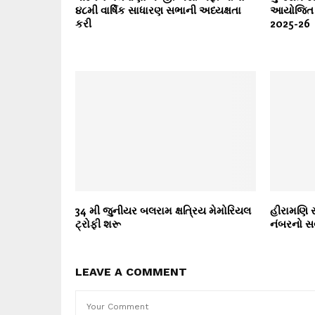
૪૮મી વાર્ષિક સાધારણ સભાની અધ્યક્ષતા
આયોજિત સ
કરી
2025-26
34 મી જુનીયર બલરામ ક્ષત્રિય મેમોરિયલ
હીરામણિ સ્
ટ્રોફી શરૂ
નંબરનો સર્
LEAVE A COMMENT