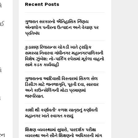
E
Recent Posts
ે
h
f
A
o
ગુજરાત સરકારનો ઐતિહાસિક ર્નિણય
ાઈ
r
R
એનાલોગ પનીરના ઉત્પાદન અને વેચાણ પર
:
પ્રતિબંધ
C
કુડાસણ રિલાયન્સ ચોકડી ખાતે ટ્રાફિક
H
સમસ્યા નિવારવા ગાંધીનગર મહાનગરપાલિકાની
વિશેષ ઝુંબેશ: નો-પાર્કિંગ સ્પેસમાં મૂકેલા વાહનો
સામે કડક કાર્યવાહી
ં
ગુજરાતના આદિવાસી વિસ્તારમાં સિકલ સેલ
ડિસીઝ માટે જનજાગૃતિ, પૂરતી દવા, સારવાર
અને કાઉન્સેલિંગની મોટા પ્રમાણમાં
જરૂરિયાત.
ો
કાશી થી કર્ણાવતી‘ કળશ યાત્રાનું કર્ણાવતી
મહાનગર ખાતે સ્વાગત કરાયું
શિક્ષણ વ્યવસ્થામાં સુધારો, પારદર્શક પરીક્ષા
રન
વ્યવસ્થા અને સૌને શિક્ષણનો અધિકારની માંગ