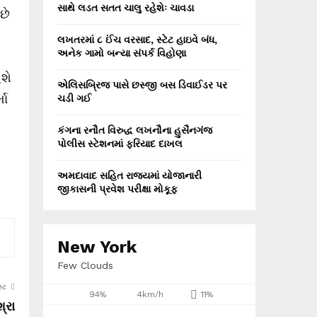
સાથે લડત સતત ચાલુ રહેશેઃ ચાવડા
છે
લખતરમાં ૮ ઈંચ વરસાદ, સ્ટેટ હાઇવે બંધ,
અનેક ગામો બન્યા સંપર્ક વિહોણા
ેશે
એલિસબ્રિજ પાસે છસ્જી બસ ડિવાઈડર પર
મા
ચડી ગઈ
કંગના રનૌત વિરુદ્ધ લખનૌના હુસૈનગંજ
પોલીસ સ્ટેશનમાં ફરિયાદ દાખલ
અમદાવાદ સહિત રાજ્યમાં યોજાનારી
જીકાસની પ્રવેશ પરીક્ષા મોકૂફ
New York
Few Clouds
્ટ
94%
4km/h
11%
શ્રા