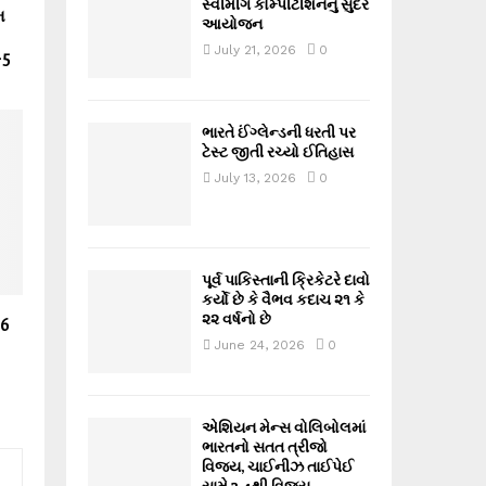
સ્વીમીંગ કોમ્પીટીશનનું સુંદર
મ
આયોજન
July 21, 2026
0
-5
ભારતે ઈંગ્લેન્ડની ધરતી પર
ટેસ્ટ જીતી રચ્યો ઈતિહાસ
July 13, 2026
0
પૂર્વ પાકિસ્તાની ક્રિકેટરે દાવો
કર્યો છે કે વૈભવ કદાચ ૨૧ કે
૨૨ વર્ષનો છે
26
June 24, 2026
0
એશિયન મેન્સ વોલિબોલમાં
ભારતનો સતત ત્રીજો
વિજય, ચાઈનીઝ તાઈપેઈ
સામે 3-1થી વિજય