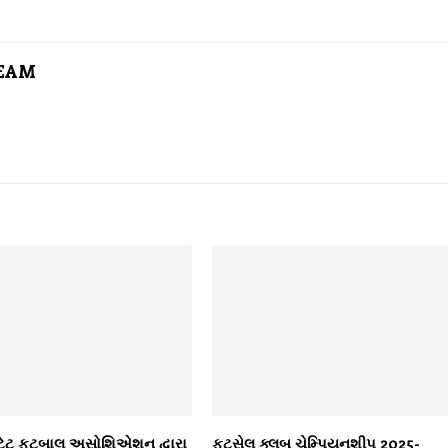
TEAM
્ટેટ ફૂટબાલ અસોશિએશન દ્વારા
ફૂટસેલ ક્લબ ચેમ્પિયનશીપ 2025-