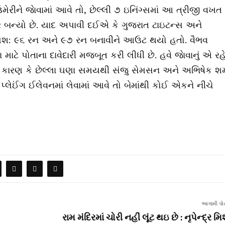
રીને જાેવામાં આવે તો, છેલ્લી ૭ ઇનિંગ્સમાં આ ત્રીજી વખત 
કાર બન્યો છે. યાદ અપાવી દઈએ કે ગુજરાત ટાઇટન્સ અને
ક્રમશ: ૯૬ રન અને ૯૭ રન બનાવીને આઉટ થયો હતો. વૈભવ
માટે પોતાના દાવેદારી મજબૂત કરી લીધી છે. હવે જાેવાનું એ રહ
હીં. કારણ કે છેલ્લા ઘણા સમયથી સંજુ સેમસન અને અભિષેક શર્
પ્લેઈંગ ઈલેવનમાં લેવામાં આવે તો બેમાંથી કોઈ એકને નીચે
આગામી પોસ
રામ મંદિરમાં ચોરી નહીં લૂંટ થઇ છે : નૃપેન્દ્ર મિ