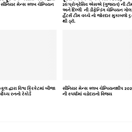
ીનિયર મેન્સ ક્લબ ચેમ્પિયન
26ઃપ્રોગ્રેસિવ એસએ (ગુજરાત) ની ટી
અને દિલ્લી ની ડીફેન્ડિંગ ચેમ્પિયન ગોલ
હઁટર્સ ટીમ વચ્ચે નો જોરદાર મુકાબલો 5
થી ડ્રૉ.
કૂલ દ્વારા વિશ્વ ક્રિકેટમાં બીજા
સીનિયર મેન્સ ક્લબ ચેમ્પિયનશીપ 20
વોચ્ચ રનનો રેકોર્ડ
ની સ્પર્ધામાં વડોદરાનો વિજય