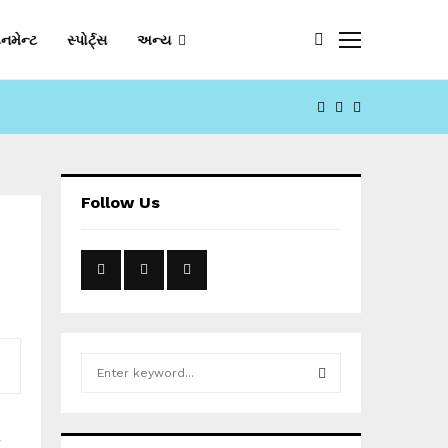
નમેન્ટ
સ્પોર્ટ્સ
અન્ય
FACEBOOK
YOUTUBE
EMAIL
Follow Us
S
e
a
S
r
ી
c