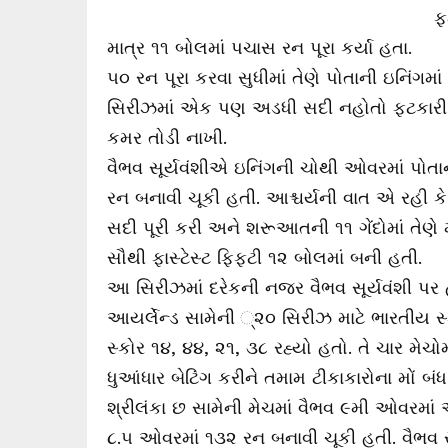
ફ
માત્ર ૧૧ બોલમાં પચાસ રન પૂરા કર્યા હતા.
૫૦ રન પૂરા કરવા સુધીમાં તેણે પોતાની ઇનિંગમ
સિરીઝમાં એક પણ અડધી સદી નહોતો ફટકારી શ
કમર તોડી નાખી.
વૈભવ સૂર્યવંશીએ ઇનિંગની ચોથી ઓવરમાં પોત
રન બનાવી ચૂકી હતી. આશ્ચર્યની વાત એ રહી કે
સદી પૂરી કરી અને શરૂઆતની ૧૧ ગેંદોમાં તેણે
સૌથી ફાસ્ટેસ્ટ ફિફ્ટી ૧૨ બોલમાં બની હતી.
આ સિરીઝમાં દરેકની નજર વૈભવ સૂર્યવંશી પર હ
આયર્લેન્ડ સામેની ્૨૦ સિરીઝ માટે ભારતીય સ્ક્
સ્કોર ૧૪, ૪૪, ૨૧, ૩૮ રહ્યો હતો. તે ચાર મેચ
ધુઆંધાર બેટિંગ કરીને તમામ ટીકાકારોના મોં બંધ ક
શ્રીલંકા છ સામેની મેચમાં વૈભવ ૯મી ઓવરમા
૮.૫ ઓવરમાં ૧૩૨ રન બનાવી ચૂકી હતી. વૈભવ સ