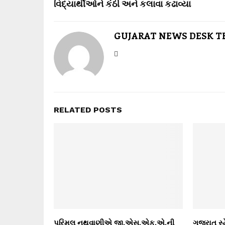
વિદ્યાર્થીઓને કંઠી અને કલાવા કઢાવ્યા
GUJARAT NEWS DESK 
RELATED POSTS
પરિમલ નથવાણીએ જી.એસ.એફ.એ.ની
ગુજરાત સ