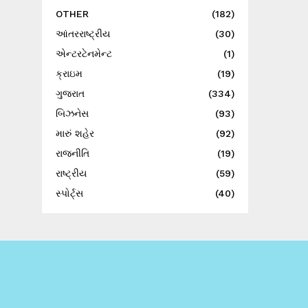
OTHER
(182)
આંતરરાષ્ટ્રીય
(30)
એન્ટરટેનમેન્ટ
(1)
ક્રાઇમ
(19)
ગુજરાત
(334)
બિઝનેસ
(93)
મારું શહેર
(92)
રાજનીતિ
(19)
રાષ્ટ્રીય
(59)
સ્પોર્ટ્સ
(40)