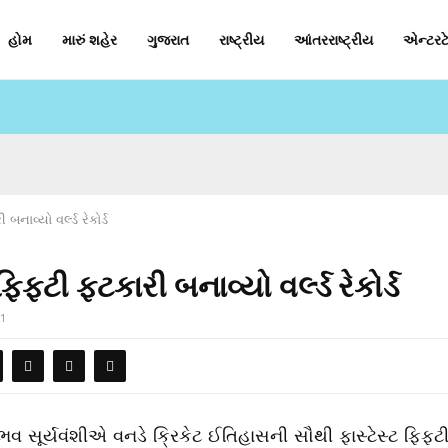
હોમ
મારું શહેર
ગુજરાત
રાષ્ટ્રીય
આંતરરાષ્ટ્રીય
એન્ટરટે
નાવ્યો વર્લ્ડ રેકોર્ડ
ફ્ટી ફટકારી બનાવ્યો વર્લ્ડ રેકોર્ડ
1
ૈભવ સૂર્યવંશીએ વનડે ક્રિકેટ ઈતિહાસની સૌથી ફાસ્ટેસ્ટ ફિફ્ટ