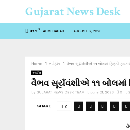
Gujarat News Desk
C
AHMEDABAD
AUGUST 6, 2026
32.9
Home
સ્પોર્ટ્સ
વૈભવ સૂર્યવંશીએ ૧૧ બોલમાં ફિફ્ટી ફટકારી બ
સ્પોર્ટ્સ
વૈભવ સૂર્યવંશીએ ૧૧ બોલમાં ફિ
by
GUJARAT NEWS DESK TEAM
June 21, 2026
0
2
SHARE
0
વ