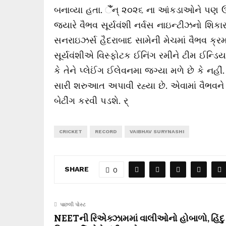
બનાવ્યા હતા. ૈંઁન્ ૨૦૨૬ ના આંકડાઓને પણ ઉમે
જ્યારે વૈભવ સૂર્યવંશી નર્વસ નાઇન્ટીઝનો શિ
સનરાઇઝર્સ હૈદરાબાદ સામેની મેચમાં વૈભવ 
સૂર્યવંશીએ વિસ્ફોટક ઈનિંગ રમીને ટીમ ઈન્ડિયા 
કે તેને પ્લેઈંગ ઈલેવનમા જગ્યા મળે છે કે ન
સારી શરુઆત અપાવી રહ્યા છે. એવામાં વૈભવને 
બેટીંગ કરવી પડશે. ર્
CRICKET
RECORD
VAIBHAV SURYNASHI
SHARE
0
પાછલી પોસ્ટ
NEETની રિએક્ઝામમાં વાલીઓનો હોબાળો, હિંદુ