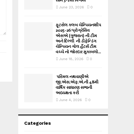
June 23, 2026
0
ફૂટસેલ ક્લબ ચેમ્પિયનશીપ
2025-26ઃપ્રોગ્રેસિવ
એસએ (ગુજરાત) ની ટીમ
અને દિલ્લી ની ડીફેન્ડિંગ
ચેમ્પિયન ગોલ હઁટર્સ ટીમ
વચ્ચે નો જોરદાર મુકાબલો...
June 18, 2026
0
પરિમલ નથવાણીએ
જી.એસ.એફ.એ.ની 48મી
વાર્ષિક સાધારણ સભાની
અધ્યક્ષતા કરી
June 4, 2026
0
Categories