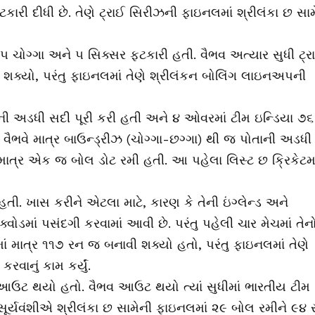
ટકારી દીધી છે. તેણે ટ્રાઈ સિરીઝની ફાઇનલમાં શ્રીલંકા છ સામ
ાં ૫ ચોગ્ગા અને ૫ સિક્સર ફટકારી હતી. વૈભવ અત્યાર સુધી ટ્ર
ક્યો, પરંતુ ફાઇનલમાં તેણે શ્રીલંકન બોલિંગ લાઇનઅપની
ાની અડધી સદી પૂરી કરી હતી અને ૪ ઓવરમાં ટીમ ઇન્ડિયા ૭૬
 વૈભવે માત્ર બાઉન્ડ્રીઝ (ચોગ્ગા-છગ્ગા) થી જ પોતાની અડધી
 માત્ર એક જ બોલ ડોટ રમી હતી. આ પહેલા લિસ્ટ છ ક્રિકેટમા
તી. ખાસ કરીને એટલા માટે, કારણ કે તેની ઇંગ્લેન્ડ અને
વોડમાં પસંદગી કરવામાં આવી છે. પરંતુ પહેલી ચાર મેચમાં તેન
ોમાં માત્ર ૧૧૭ રન જ બનાવી શક્યો હતો, પરંતુ ફાઇનલમાં તેણે
રવાનું કામ કર્યું.
ં આઉટ થયો હતો. વૈભવ આઉટ થયો ત્યાં સુધીમાં ભારતીય ટીમ
ૂર્યવંશીએ શ્રીલંકા છ સામેની ફાઇનલમાં ૨૯ બોલ રમીને ૯૪ 