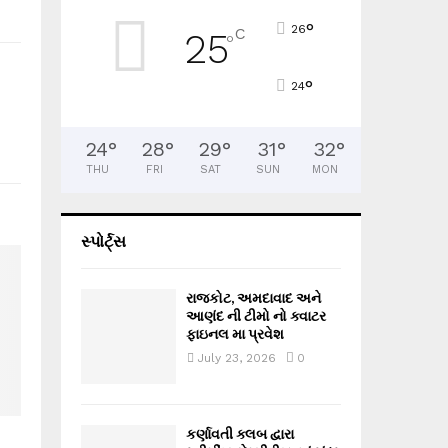
°
26
C
25
°
°
24
24
°
28
°
29
°
31
°
32
°
THU
FRI
SAT
SUN
MON
સ્પોર્ટ્સ
રાજકોટ, અમદાવાદ અને
આણંદ ની ટીમો નો ક્વાટર
ફાઇનલ મા પ્રવેશ
July 23, 2026
0
કર્ણાવતી ક્લબ દ્વારા