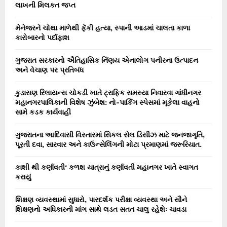
r
લાખની મિલકત જપ્ત
R
:
C
મેનેજરને ચોથા માળેથી ફેંકી હત્યા, સ્પાની આડમાં ચાલતા કાળા
કારોબારનો પર્દાફાશ
H
ગુજરાત સરકારનો ઐતિહાસિક ર્નિણય એનાલોગ પનીરના ઉત્પાદન
અને વેચાણ પર પ્રતિબંધ
કુડાસણ રિલાયન્સ ચોકડી ખાતે ટ્રાફિક સમસ્યા નિવારવા ગાંધીનગર
મહાનગરપાલિકાની વિશેષ ઝુંબેશ: નો-પાર્કિંગ સ્પેસમાં મૂકેલા વાહનો
સામે કડક કાર્યવાહી
ગુજરાતના આદિવાસી વિસ્તારમાં સિકલ સેલ ડિસીઝ માટે જનજાગૃતિ,
પૂરતી દવા, સારવાર અને કાઉન્સેલિંગની મોટા પ્રમાણમાં જરૂરિયાત.
કાશી થી કર્ણાવતી‘ કળશ યાત્રાનું કર્ણાવતી મહાનગર ખાતે સ્વાગત
કરાયું
શિક્ષણ વ્યવસ્થામાં સુધારો, પારદર્શક પરીક્ષા વ્યવસ્થા અને સૌને
શિક્ષણનો અધિકારની માંગ સાથે લડત સતત ચાલુ રહેશેઃ ચાવડા