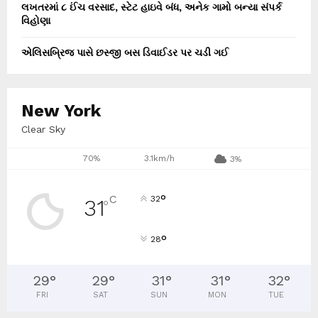
લખતરમાં ૮ ઈંચ વરસાદ, સ્ટેટ હાઇવે બંધ, અનેક ગામો બન્યા સંપર્ક
વિહોણા
એલિસબ્રિજ પાસે છસ્જી બસ ડિવાઈડર પર ચડી ગઈ
New York
Clear Sky
70%
3.1km/h
3%
°
C
32
31
°
°
28
29
°
29
°
31
°
31
°
32
°
FRI
SAT
SUN
MON
TUE