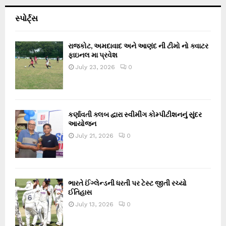
સ્પોર્ટ્સ
રાજકોટ, અમદાવાદ અને આણંદ ની ટીમો નો ક્વાટર
ફાઇનલ મા પ્રવેશ
July 23, 2026
0
કર્ણાવતી ક્લબ દ્વારા સ્વીમીંગ કોમ્પીટીશનનું સુંદર
આયોજન
July 21, 2026
0
ભારતે ઈંગ્લેન્ડની ધરતી પર ટેસ્ટ જીતી રચ્યો
ઈતિહાસ
July 13, 2026
0