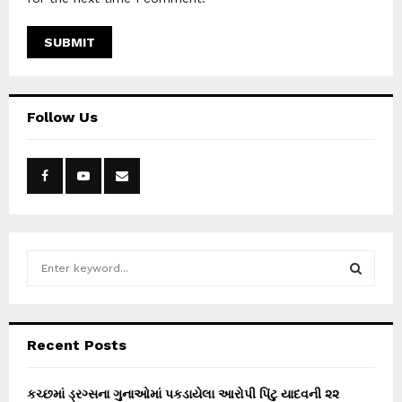
Follow Us
S
e
a
S
r
c
E
Recent Posts
h
f
A
o
કચ્છમાં ડ્રગ્સના ગુનાઓમાં પકડાયેલા આરોપી પિંટુ યાદવની ૨૨