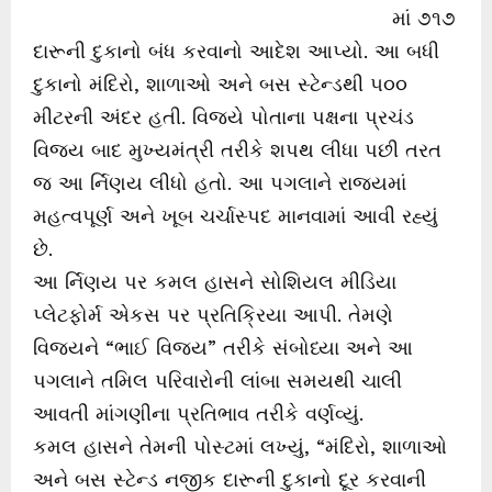
માં ૭૧૭
દારૂની દુકાનો બંધ કરવાનો આદેશ આપ્યો. આ બધી
દુકાનો મંદિરો, શાળાઓ અને બસ સ્ટેન્ડથી ૫૦૦
મીટરની અંદર હતી. વિજયે પોતાના પક્ષના પ્રચંડ
વિજય બાદ મુખ્યમંત્રી તરીકે શપથ લીધા પછી તરત
જ આ ર્નિણય લીધો હતો. આ પગલાને રાજ્યમાં
મહત્વપૂર્ણ અને ખૂબ ચર્ચાસ્પદ માનવામાં આવી રહ્યું
છે.
આ ર્નિણય પર કમલ હાસને સોશિયલ મીડિયા
પ્લેટફોર્મ એકસ પર પ્રતિક્રિયા આપી. તેમણે
વિજયને “ભાઈ વિજય” તરીકે સંબોધ્યા અને આ
પગલાને તમિલ પરિવારોની લાંબા સમયથી ચાલી
આવતી માંગણીના પ્રતિભાવ તરીકે વર્ણવ્યું.
કમલ હાસને તેમની પોસ્ટમાં લખ્યું, “મંદિરો, શાળાઓ
અને બસ સ્ટેન્ડ નજીક દારૂની દુકાનો દૂર કરવાની