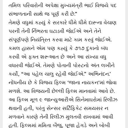
તમિલ પરિવારોની અપેક્ષા મુખ્યમંત્રી ભાઈ વિજયે પદ
સંભાળતાની સાથે જ પૂર્ણ કરી છે.”
તેમણે વધુમાં કહ્યું કે સરકારે ધીમે ધીમે દારૂના વેચાણ
પરની તેની ર્નિભરતા ઘટાડવી જાેઈએ અને તેને
સંપૂર્ણપણે નિયંત્રિત કરવા માટે કામ કરવું જાેઈએ.
કમલ હાસને એમ પણ કહ્યું કે ૭૧૭ દુકાનો બંધ
કરવી એ ફક્ત શરૂઆત છે અને આ સંખ્યા વધુ
વધારવી જાેઈએ. તેમણે પોતાની પોસ્ટનો અંત લખીને
કર્યો, “આ પહેલ ચાલુ રહેવી જાેઈએ.” અભિનંદન.’
નોંધનીય છે કે વિજય ફિલ્મ ‘જાના નાયકન‘માં જાેવા
મળશે. આ વિજયની છેલ્લી ફિલ્મ માનવામાં આવે છે.
આ ફિલ્મ મૂળ ૯ જાન્યુઆરીએ સિનેમાઘરોમાં રિલીઝ
થવાની હતી, પરંતુ સેન્સર સર્ટિફિકેટ સમયસર ન
મળવાને કારણે તેની રિલીઝ મુલતવી રાખવામાં આવી
હતી. ફિલ્મમાં મમિતા બૈજુ, પૂજા હેગડે અને બોબી