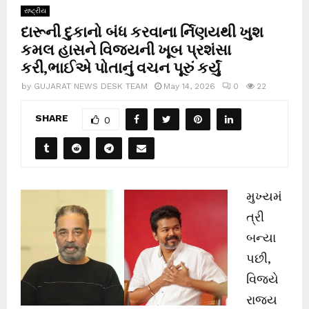
રાષ્ટ્રીય
દારૂની દુકાનો બંધ કરવાના ર્નિણયથી ખુશ
કમલ હાસને વિજયની ખૂબ પ્રશંસા
કરીં,ભાઈએ પોતાનું વચન પૂરું કર્યું
by
GUJARAT NEWS DESK TEAM
May 14, 2026
0
22
SHARE
0
મુખ્યમં
ત્રી
બન્યા
પછી,
વિજયે
રાજ્ય