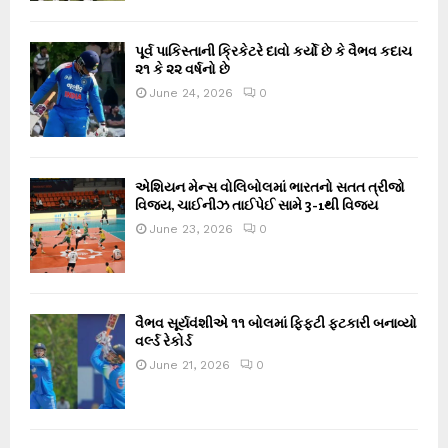
પૂર્વ પાકિસ્તાની ક્રિકેટરે દાવો કર્યો છે કે વૈભવ કદાચ
૨૧ કે ૨૨ વર્ષનો છે
June 24, 2026
0
એશિયન મેન્સ વોલિબોલમાં ભારતનો સતત ત્રીજો
વિજય, ચાઈનીઝ તાઈપેઈ સામે 3-1થી વિજય
June 23, 2026
0
વૈભવ સૂર્યવંશીએ ૧૧ બોલમાં ફિફ્ટી ફટકારી બનાવ્યો
વર્લ્ડ રેકોર્ડ
June 21, 2026
0