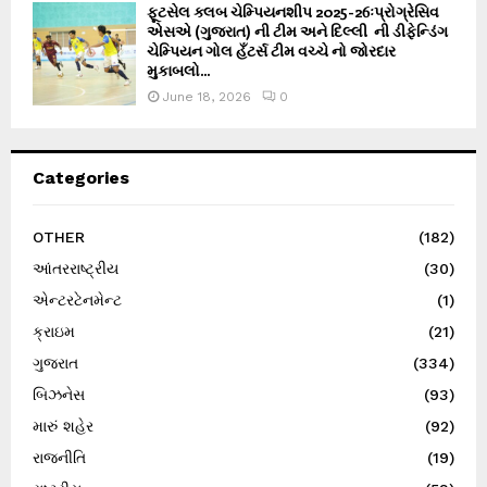
ફૂટસેલ ક્લબ ચેમ્પિયનશીપ 2025-26ઃપ્રોગ્રેસિવ
એસએ (ગુજરાત) ની ટીમ અને દિલ્લી ની ડીફેન્ડિંગ
ચેમ્પિયન ગોલ હઁટર્સ ટીમ વચ્ચે નો જોરદાર
મુકાબલો...
June 18, 2026
0
Categories
OTHER
(182)
આંતરરાષ્ટ્રીય
(30)
એન્ટરટેનમેન્ટ
(1)
ક્રાઇમ
(21)
ગુજરાત
(334)
બિઝનેસ
(93)
મારું શહેર
(92)
રાજનીતિ
(19)