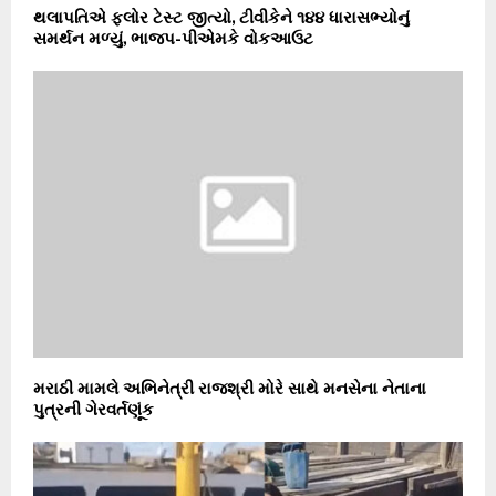
થલાપતિએ ફ્લોર ટેસ્ટ જીત્યો, ટીવીકેને ૧૪૪ ધારાસભ્યોનું
સમર્થન મળ્યું, ભાજપ-પીએમકે વોકઆઉટ
મરાઠી મામલે અભિનેત્રી રાજશ્રી મોરે સાથે મનસેના નેતાના
પુત્રની ગેરવર્તણૂંક