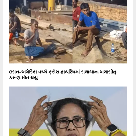
ઇરાન-અમેરિકા વચ્ચે ક્રોસ ફાયરિંગમાં સલાયાના ખલાસીનું
કરૂણ મોત થયુ