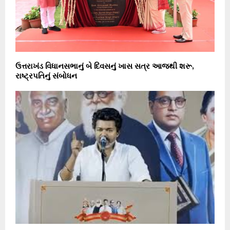
ઉત્તરાખંડ વિધાનસભાનું બે દિવસનું ખાસ સત્ર આજથી શરૂ,
રાષ્ટ્રપતિનું સંબોધન