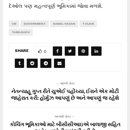
દેઓલ પણ મહત્વપૂર્ણ ભૂમિકામાં જાેવા મળશે.
CM
GOVERNMENT
KAMAL HASAN
T.VIJAN
TAMILNADU
SHARE
0
પાછલી પોસ્ટ
નેતન્યાહૂ ગુપ્ત રીતે યુએઈ પહોંચ્યા, ઈરાને એક મોટી
જાહેરાત કરી: હોર્મુઝ આપણું છે અને આપણું જ રહેશે
આગામી પોસ્ટ
કોચિંગ ભૂમિકાઓ માટે બીસીસીઆઇએ બાલાજી સહિત