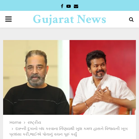
FACEBOOK
YOUTUBE
EMAIL
Gujarat News
PRIMARY
Desk
MENU
Home
રાષ્ટ્રીય
દારૂની દુકાનો બંધ કરવાના ર્નિણયથી ખુશ કમલ હાસને વિજયની ખૂબ
પ્રશંસા કરીં,ભાઈએ પોતાનું વચન પૂરું કર્યું