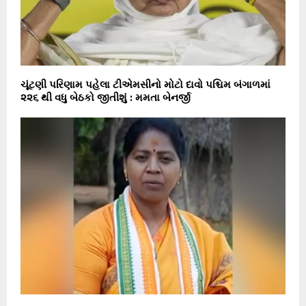
ચૂંટણી પરિણામ પહેલા ટીએમસીનો મોટો દાવો પશ્ચિમ બંગાળમાં
૨૨૬ થી વધુ બેઠકો જીતીશું : મમતા બેનર્જી