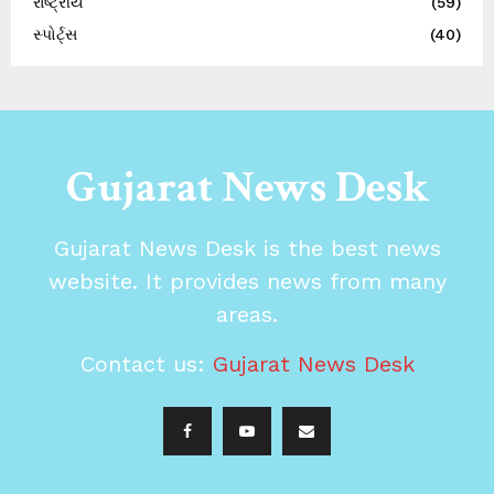
રાષ્ટ્રીય
(59)
સ્પોર્ટ્સ
(40)
Gujarat News Desk
Gujarat News Desk is the best news
website. It provides news from many
areas.
Contact us:
Gujarat News Desk