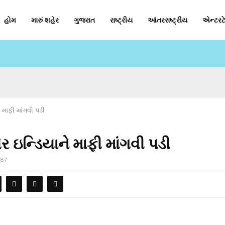
હોમ
મારું શહેર
ગુજરાત
રાષ્ટ્રીય
આંતરરાષ્ટ્રીય
એન્ટરટે
 માફી માંગવી પડી
ર ઇન્ડિયાને માફી માંગવી પડી
87