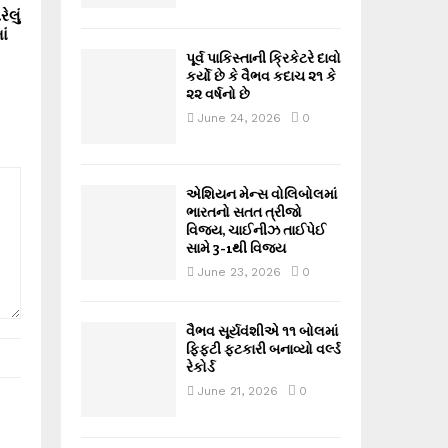
ેલું
ાં
પૂર્વ પાકિસ્તાની ક્રિકેટરે દાવો
કર્યો છે કે વૈભવ કદાચ ૨૧ કે
૨૨ વર્ષનો છે
June 24, 2026
0
એશિયન મેન્સ વોલિબોલમાં
ભારતનો સતત ત્રીજો
વિજય, ચાઈનીઝ તાઈપેઈ
સામે 3-1થી વિજય
June 23, 2026
0
વૈભવ સૂર્યવંશીએ ૧૧ બોલમાં
ફિફ્ટી ફટકારી બનાવ્યો વર્લ્ડ
રેકોર્ડ
June 21, 2026
0