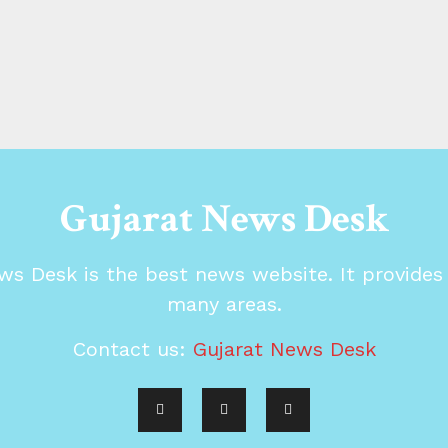
Gujarat News Desk
ws Desk is the best news website. It provide
many areas.
Contact us:
Gujarat News Desk