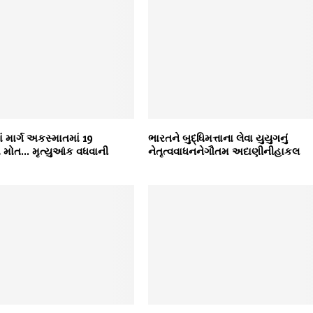
ં માર્ગ અકસ્માતમાં 19
ભારતને બુદ્ધિમત્તાના લેવા યુયુગનું
 મોત… મૃત્યુઆંક વધવાની
નેતૃત્વવાધનનેગૌતમ અદાણીનીહાકલ