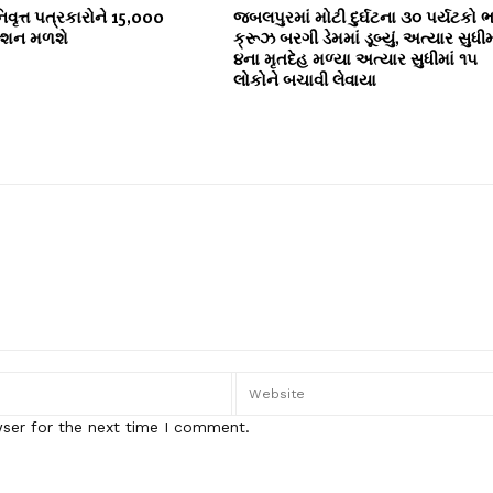
િવૃત્ત પત્રકારોને 15,000
જબલપુરમાં મોટી દુર્ઘટના ૩૦ પર્યટકો ભર
ન્શન મળશે
ક્રૂઝ બરગી ડેમમાં ડૂબ્યું, અત્યાર સુધીમ
૪ના મૃતદેહ મળ્યા અત્યાર સુધીમાં ૧૫
લોકોને બચાવી લેવાયા
wser for the next time I comment.