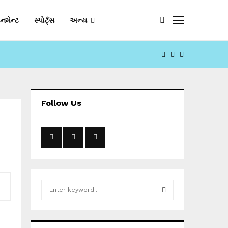
નમેન્ટ
સ્પોર્ટ્સ
અન્ય
FACEBOOK
YOUTUBE
EMAIL
Follow Us
S
e
a
S
r
c