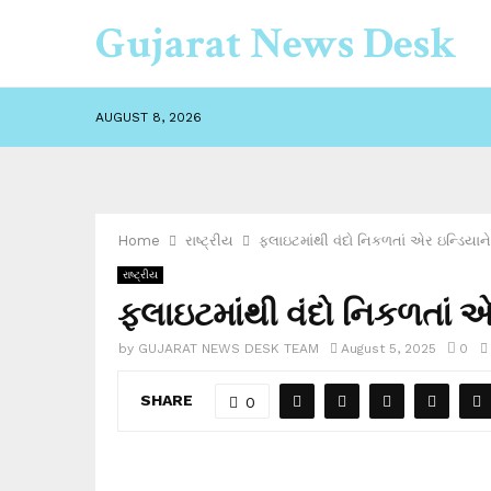
Gujarat News Desk
AUGUST 8, 2026
Home
રાષ્ટ્રીય
ફ્લાઇટમાંથી વંદો નિકળતાં એર ઇન્ડિયાને
રાષ્ટ્રીય
ફ્લાઇટમાંથી વંદો નિકળતાં એ
by
GUJARAT NEWS DESK TEAM
August 5, 2025
0
SHARE
0