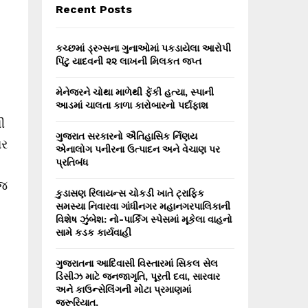
E
Recent Posts
h
f
A
o
કચ્છમાં ડ્રગ્સના ગુનાઓમાં પકડાયેલા આરોપી
r
R
પિંટુ યાદવની ૨૨ લાખની મિલકત જપ્ત
:
C
મેનેજરને ચોથા માળેથી ફેંકી હત્યા, સ્પાની
આડમાં ચાલતા કાળા કારોબારનો પર્દાફાશ
H
ી
ગુજરાત સરકારનો ઐતિહાસિક ર્નિણય
બર
એનાલોગ પનીરના ઉત્પાદન અને વેચાણ પર
પ્રતિબંધ
 જ
કુડાસણ રિલાયન્સ ચોકડી ખાતે ટ્રાફિક
સમસ્યા નિવારવા ગાંધીનગર મહાનગરપાલિકાની
વિશેષ ઝુંબેશ: નો-પાર્કિંગ સ્પેસમાં મૂકેલા વાહનો
સામે કડક કાર્યવાહી
ગુજરાતના આદિવાસી વિસ્તારમાં સિકલ સેલ
ડિસીઝ માટે જનજાગૃતિ, પૂરતી દવા, સારવાર
અને કાઉન્સેલિંગની મોટા પ્રમાણમાં
જરૂરિયાત.