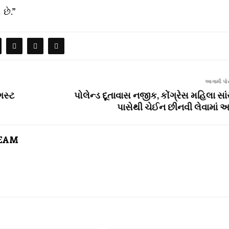
છે.”
આગામી પોસ
ગસ્ટ
પોલેન્ડ દૂતાવાસ નજીક, કોંગ્રેસ મહિલા સા
પાસેથી ચેઈન છીનવી લેવામાં 
TEAM