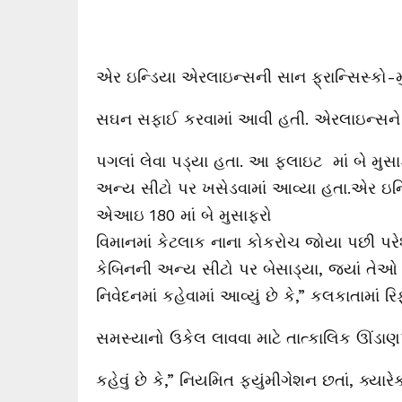
એર ઇન્ડિયા એરલાઇન્સની સાન ફ્રાન્સિસ્કો-મ
સઘન સફાઈ કરવામાં આવી હતી. એરલાઇન્સને આ
પગલાં લેવા પડ્યા હતા. આ ફ્લાઇટ માં બે મુ
અન્ય સીટો પર ખસેડવામાં આવ્યા હતા.એર ઇન્ડ
એઆઇ 180 માં બે મુસાફરો
વિમાનમાં કેટલાક નાના કોકરોચ જોયા પછી પરે
કેબિનની અન્ય સીટો પર બેસાડ્યા, જ્યાં તેઓ
નિવેદનમાં કહેવામાં આવ્યું છે કે,” કલકાતામાં 
સમસ્યાનો ઉકેલ લાવવા માટે તાત્કાલિક ઊંડાણ
કહેવું છે કે,” નિયમિત ફ્યુંમીગેશન છતાં, ક્ય