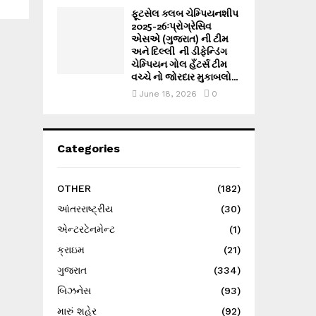
ફૂટસેલ ક્લબ ચેમ્પિયનશીપ
2025-26ઃપ્રોગ્રેસિવ
એસએ (ગુજરાત) ની ટીમ
અને દિલ્લી ની ડીફેન્ડિંગ
ચેમ્પિયન ગોલ હઁટર્સ ટીમ
વચ્ચે નો જોરદાર મુકાબલો...
June 18, 2026
0
Categories
OTHER
(182)
આંતરરાષ્ટ્રીય
(30)
એન્ટરટેનમેન્ટ
(1)
ક્રાઇમ
(21)
ગુજરાત
(334)
બિઝનેસ
(93)
મારું શહેર
(92)