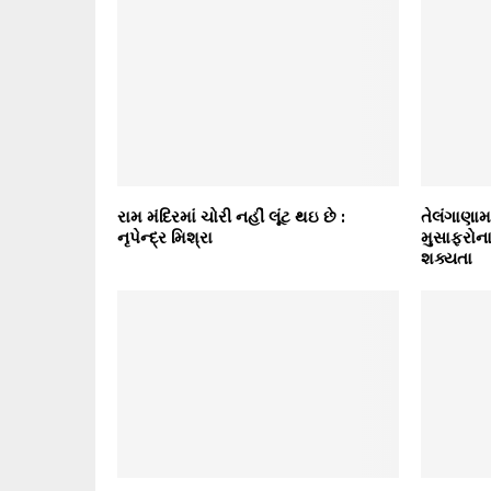
રામ મંદિરમાં ચોરી નહીં લૂંટ થઇ છે :
તેલંગાણામા
નૃપેન્દ્ર મિશ્રા
મુસાફરોના
શક્યતા