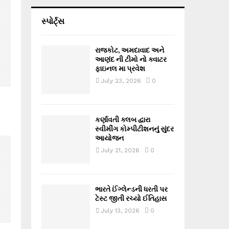
સ્પોર્ટ્સ
રાજકોટ, અમદાવાદ અને
આણંદ ની ટીમો નો ક્વાટર
ફાઇનલ મા પ્રવેશ
July 23, 2026
0
કર્ણાવતી ક્લબ દ્વારા
સ્વીમીંગ કોમ્પીટીશનનું સુંદર
આયોજન
July 21, 2026
0
ભારતે ઈંગ્લેન્ડની ધરતી પર
ટેસ્ટ જીતી રચ્યો ઈતિહાસ
July 13, 2026
0