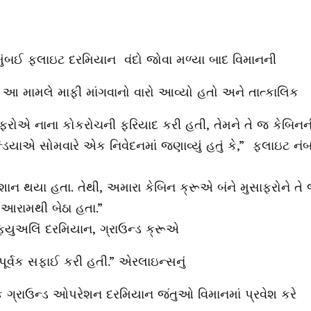
ુંબઈ ફ્લાઇટ દરમિયાન વંદો જોવા મળ્યા બાદ વિમાનની
 મામલે માફી માંગવાનો વારો આવ્યો હતો અને તાત્કાલિક
સાફરોએ નાના કોકરોચની ફરિયાદ કરી હતી, તેમને તે જ કેબિનન
િયાએ સોમવારે એક નિવેદનમાં જણાવ્યું હતું કે,” ફ્લાઇટ નં
શાન થયા હતા. તેથી, અમારા કેબિન ક્રૂએ બંને મુસાફરોને તે
 આરામથી બેઠા હતા.”
રિફ્યુઅલિં દરમિયાન, ગ્રાઉન્ડ ક્રૂએ
પૂર્વક સફાઈ કરી હતી.” એરલાઇન્સનું
ારેક ગ્રાઉન્ડ ઓપરેશન દરમિયાન જંતુઓ વિમાનમાં પ્રવેશ કરે