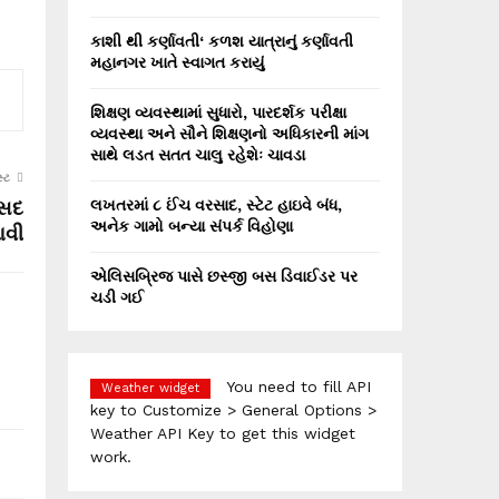
કાશી થી કર્ણાવતી‘ કળશ યાત્રાનું કર્ણાવતી
મહાનગર ખાતે સ્વાગત કરાયું
શિક્ષણ વ્યવસ્થામાં સુધારો, પારદર્શક પરીક્ષા
વ્યવસ્થા અને સૌને શિક્ષણનો અધિકારની માંગ
સાથે લડત સતત ચાલુ રહેશેઃ ચાવડા
્ટ
ંસદ
લખતરમાં ૮ ઈંચ વરસાદ, સ્ટેટ હાઇવે બંધ,
અનેક ગામો બન્યા સંપર્ક વિહોણા
આવી
એલિસબ્રિજ પાસે છસ્જી બસ ડિવાઈડર પર
ચડી ગઈ
You need to fill API
Weather widget
key to Customize > General Options >
Weather API Key to get this widget
work.