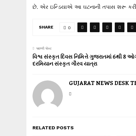
છે. એર ઇન્ડિયાએ આ ઘટનાની તપાસ શરૂ કરી 
SHARE
0
પાછલી પોસ્ટ
વિશ્વ સંસ્કૃત દિવસ નિમિત્તે ગુજરાતમાં 6થી 8 ઓ
દરમિયાન સંસ્કૃત ગૌરવ યાત્રા
GUJARAT NEWS DESK 
RELATED POSTS