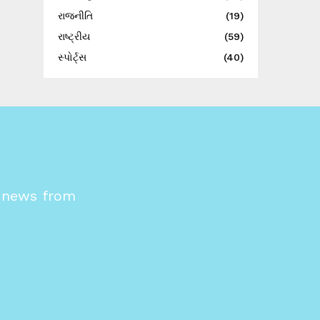
રાજનીતિ
(19)
રાષ્ટ્રીય
(59)
સ્પોર્ટ્સ
(40)
s news from