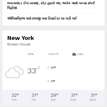
લખતરમાં ૮ ઈંચ વરસાદ, સ્ટેટ હાઇવે બંધ, અનેક ગામો બન્યા સંપર્ક
વિહોણા
એલિસબ્રિજ પાસે છસ્જી બસ ડિવાઈડર પર ચડી ગઈ
New York
Broken Clouds
69%
1.3km/h
59%
°
C
34
33
°
°
31
32
°
31
°
29
°
31
°
31
°
THU
FRI
SAT
SUN
MON