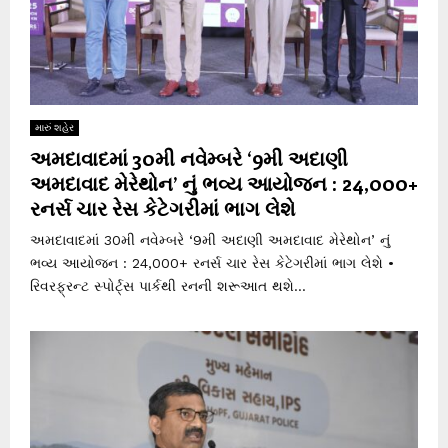
મારું શહેર
અમદાવાદમાં 30મી નવેમ્બરે ‘9મી અદાણી
અમદાવાદ મેરેથોન’ નું ભવ્ય આયોજન : 24,000+
રનર્સ ચાર રેસ કેટેગરીમાં ભાગ લેશે
અમદાવાદમાં 30મી નવેમ્બરે ‘9મી અદાણી અમદાવાદ મેરેથોન’ નું
ભવ્ય આયોજન : 24,000+ રનર્સ ચાર રેસ કેટેગરીમાં ભાગ લેશે •
રિવરફ્રન્ટ સ્પોર્ટ્સ પાર્કથી રનની શરૂઆત થશે...