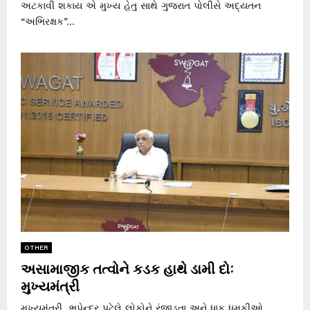
અટકાવી શકાય એ મુખ્ય હેતુ સાથે ગુજરાત પોલીસે અદ્યતન
“અભિરક્ષક”...
OTHER
અસામાજીક તત્વોને કડક હાથે ડામી દોઃ
મુખ્યમંત્રી
મુખ્યમંત્રી ભૂપેન્દ્ર પટેલે લોકોને રંજાડતા અને ધાક ધમકીઓ