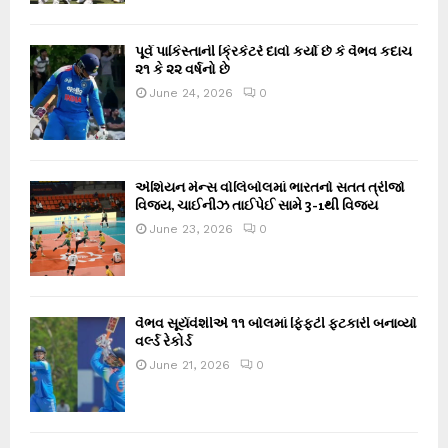
પૂર્વ પાકિસ્તાની ક્રિકેટરે દાવો કર્યો છે કે વૈભવ કદાચ
૨૧ કે ૨૨ વર્ષનો છે
June 24, 2026
0
એશિયન મેન્સ વોલિબોલમાં ભારતનો સતત ત્રીજો
વિજય, ચાઈનીઝ તાઈપેઈ સામે 3-1થી વિજય
June 23, 2026
0
વૈભવ સૂર્યવંશીએ ૧૧ બોલમાં ફિફ્ટી ફટકારી બનાવ્યો
વર્લ્ડ રેકોર્ડ
June 21, 2026
0