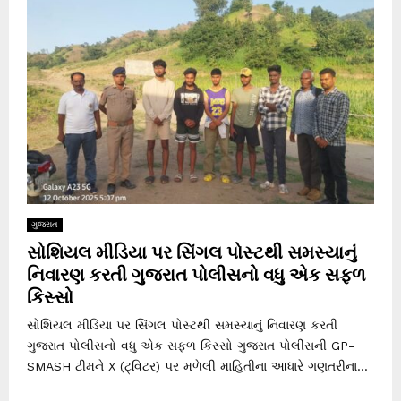
ગુજરાત
સોશિયલ મીડિયા પર સિંગલ પોસ્ટથી સમસ્યાનું
નિવારણ કરતી ગુજરાત પોલીસનો વધુ એક સફળ
કિસ્સો
સોશિયલ મીડિયા પર સિંગલ પોસ્ટથી સમસ્યાનું નિવારણ કરતી
ગુજરાત પોલીસનો વધુ એક સફળ કિસ્સો ગુજરાત પોલીસની GP-
SMASH ટીમને X (ટ્વિટર) પર મળેલી માહિતીના આધારે ગણતરીના...