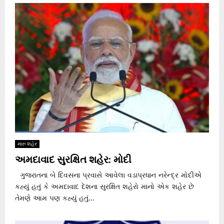
મારું શહેર
અમદાવાદ સુરક્ષિત શહેર: મોદી
ગુજરાતના બે દિવસના પ્રવાસે આવેલા વડાપ્રધાન નરેન્દ્ર મોદીએ
કહ્યું હતું કે અમદાવાદ દેશના સુરક્ષિત શહેરો માનો એક શહેર છે
તેમણે આમ પણ કહ્યું હતું...