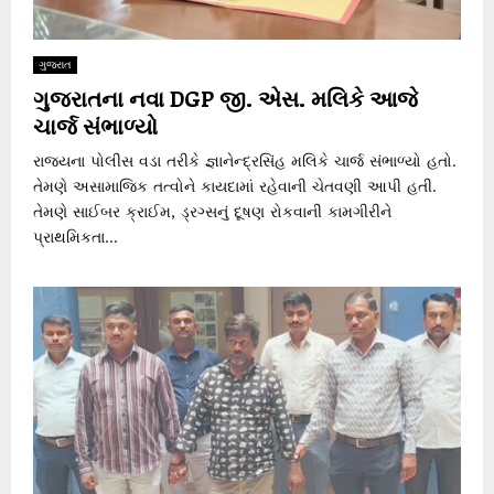
ગુજરાત
ગુજરાતના નવા DGP જી. એસ. મલિકે આજે
ચાર્જ સંભાળ્યો
રાજ્યના પોલીસ વડા તરીકે જ્ઞાનેન્દ્રસિંહ મલિકે ચાર્જ સંભાળ્યો હતો.
તેમણે અસામાજિક તત્વોને કાયદામાં રહેવાની ચેતવણી આપી હતી.
તેમણે સાઈબર ક્રાઈમ, ડ્રગ્સનું દૂષણ રોકવાની કામગીરીને
પ્રાથમિકતા...