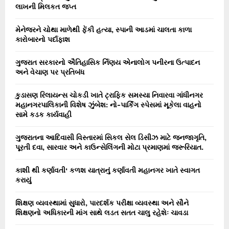
r
લાખની મિલકત જપ્ત
R
:
C
મેનેજરને ચોથા માળેથી ફેંકી હત્યા, સ્પાની આડમાં ચાલતા કાળા
કારોબારનો પર્દાફાશ
H
ગુજરાત સરકારનો ઐતિહાસિક ર્નિણય એનાલોગ પનીરના ઉત્પાદન
અને વેચાણ પર પ્રતિબંધ
કુડાસણ રિલાયન્સ ચોકડી ખાતે ટ્રાફિક સમસ્યા નિવારવા ગાંધીનગર
મહાનગરપાલિકાની વિશેષ ઝુંબેશ: નો-પાર્કિંગ સ્પેસમાં મૂકેલા વાહનો
સામે કડક કાર્યવાહી
ગુજરાતના આદિવાસી વિસ્તારમાં સિકલ સેલ ડિસીઝ માટે જનજાગૃતિ,
પૂરતી દવા, સારવાર અને કાઉન્સેલિંગની મોટા પ્રમાણમાં જરૂરિયાત.
કાશી થી કર્ણાવતી‘ કળશ યાત્રાનું કર્ણાવતી મહાનગર ખાતે સ્વાગત
કરાયું
શિક્ષણ વ્યવસ્થામાં સુધારો, પારદર્શક પરીક્ષા વ્યવસ્થા અને સૌને
શિક્ષણનો અધિકારની માંગ સાથે લડત સતત ચાલુ રહેશેઃ ચાવડા