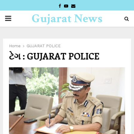
FACEBOOK
YOUTUBE
EMAIL
Gujarat News
PRIMARY
Desk
MENU
Home
GUJARAT POLICE
ટેગ : GUJARAT POLICE