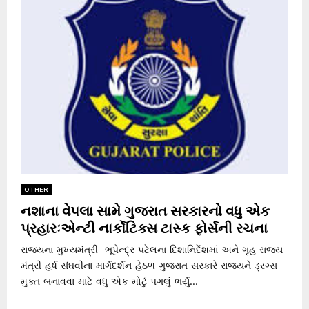
OTHER
નશાના વેપલા સામે ગુજરાત સરકારનો વધુ એક
પ્રહારઃએન્ટી નાર્કોટિક્સ ટાસ્ક ફોર્સની રચના
રાજ્યના મુખ્યમંત્રી ભૂપેન્દ્ર પટેલના દિશાનિર્દેશમાં અને ગૃહ રાજ્ય
મંત્રી હર્ષ સંઘવીના માર્ગદર્શન હેઠળ ગુજરાત સરકારે રાજ્યને ડ્રગ્સ
મુક્ત બનાવવા માટે વધુ એક મોટું પગલું ભર્યું...