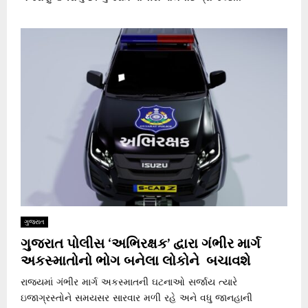
ગુજરાત
ગુજરાત પોલીસ ‘અભિરક્ષક’ દ્વારા ગંભીર માર્ગ
અકસ્માતોનો ભોગ બનેલા લોકોને બચાવશે
રાજ્યમાં ગંભીર માર્ગ અકસ્માતની ઘટનાઓ સર્જાય ત્યારે
ઇજાગ્રસ્તોને સમયસર સારવાર મળી રહે અને વધુ જાનહાની