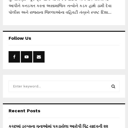
આપીને કનડગત કરતા અસામાજિક તત્વોને કડક હાથે ડામી દેવા
પોલીસ અને રાજ્યના જિલ્લાઓના વહિવટી તંત્રને સ્પષ્ટ દિશા...
Follow Us
S
e
a
S
r
c
E
Recent Posts
h
f
A
o
કચ્છમાં ડ્રગ્સના ગુનાઓમાં પકડાયેલા આરોપી પિંટુ યાદવની ૨૨