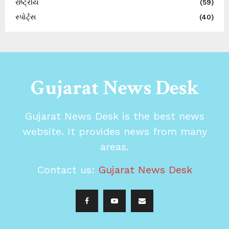
રાષ્ટ્રીય
(59)
સ્પોર્ટ્સ
(40)
Gujarat News Desk
Gujarat News Desk is the best news
website. It provides news from many
areas.
Contact us:
Gujarat News Desk