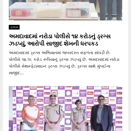
ક્રાઇમ
અમદાવાદમાં નરોડા પોલીસે ૧૪ કરોડનું ડ્રગ્સ
ઝડપ્યું, આરોપી સાજીદ શેખની ધરપકડ
અમદાવાદમાં ડ્રગ્સ અભિયાનમાં જબરદસ્ત સફળતા સાંપડી છે.
પોલીસે ૧૪.૧૬ કરોડ રૂપિયાનું ડ્રગ્સ ઝડપ્યું છે. અમદાવાદમાં નરોડા
પોલીસે મેથામ્ફેટામાઇન ડ્રગ્સ ઝડપ્યું છે. ડ્રગ્સ સાથે મુંબઈના
સાજીદ...