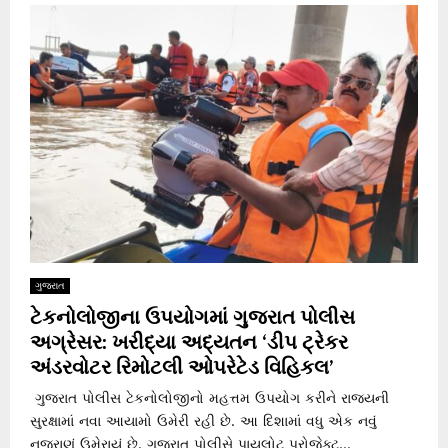
ગુજરાત
ટેકનોલોજીના ઉપયોગમાં ગુજરાત પોલીસ
અગ્રેસર: ખરીદ્યા અદ્યતન ‘ડીપ ટ્રેકર
અંડરવોટર રિમોટલી ઓપરેટેડ વિહિકલ’
ગુજરાત પોલીસ ટેકનોલોજીનો મહત્તમ ઉપયોગ કરીને રાજ્યની
સુરક્ષામાં નવા આયામો ઉમેરી રહી છે. આ દિશામાં વધુ એક નવું
નજરાણું ઉમેરાયું છે. ગુજરાત પોલીસે પાયલોટ પ્રોજેક્ટ...