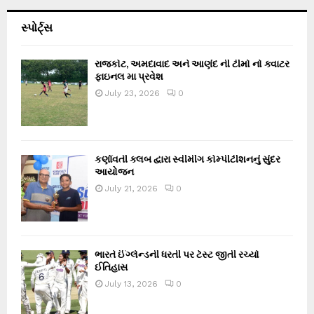
સ્પોર્ટ્સ
રાજકોટ, અમદાવાદ અને આણંદ ની ટીમો નો ક્વાટર
ફાઇનલ મા પ્રવેશ
July 23, 2026
0
કર્ણાવતી ક્લબ દ્વારા સ્વીમીંગ કોમ્પીટીશનનું સુંદર
આયોજન
July 21, 2026
0
ભારતે ઈંગ્લેન્ડની ધરતી પર ટેસ્ટ જીતી રચ્યો
ઈતિહાસ
July 13, 2026
0