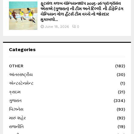
ફૂટસેલ ક્લબ ચેમ્પિયનશીપ 2025-26ઃપ્રોગ્રેસિવ
એસએ (ગુજરાત) ની ટીમ અને દિલ્લી ની ડીફેન્ડિંગ
ચેમ્પિયન ગોલ હઁટર્સ ટીમ વચ્ચે નો જોરદાર
મુકાબલો...
June 18, 2026
0
Categories
OTHER
(182)
આંતરરાષ્ટ્રીય
(30)
એન્ટરટેનમેન્ટ
(1)
ક્રાઇમ
(21)
ગુજરાત
(334)
બિઝનેસ
(93)
મારું શહેર
(92)
રાજનીતિ
(19)