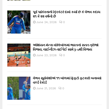
પૂર્વ પાકિસ્તાની ક્રિકેટરે દાવો કર્યો છે કે વૈભવ કદાચ
૨૧ કે ૨૨ વર્ષનો છે
June 24, 2026
0
એશિયન મેન્સ વોલિબોલમાં ભારતનો સતત ત્રીજો
વિજય, ચાઈનીઝ તાઈપેઈ સામે 3-1થી વિજય
June 23, 2026
0
વૈભવ સૂર્યવંશીએ ૧૧ બોલમાં ફિફ્ટી ફટકારી બનાવ્યો
વર્લ્ડ રેકોર્ડ
June 21, 2026
0