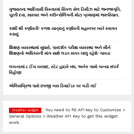
ગુજરાતના આદિવાસી વિસ્તારમાં સિકલ સેલ ડિસીઝ માટે જનજાગૃતિ,
પૂરતી દવા, સારવાર અને કાઉન્સેલિંગની મોટા પ્રમાણમાં જરૂરિયાત.
કાશી થી કર્ણાવતી‘ કળશ યાત્રાનું કર્ણાવતી મહાનગર ખાતે સ્વાગત
કરાયું
શિક્ષણ વ્યવસ્થામાં સુધારો, પારદર્શક પરીક્ષા વ્યવસ્થા અને સૌને
શિક્ષણનો અધિકારની માંગ સાથે લડત સતત ચાલુ રહેશેઃ ચાવડા
લખતરમાં ૮ ઈંચ વરસાદ, સ્ટેટ હાઇવે બંધ, અનેક ગામો બન્યા સંપર્ક
વિહોણા
એલિસબ્રિજ પાસે છસ્જી બસ ડિવાઈડર પર ચડી ગઈ
You need to fill API key to Customize >
Weather widget
General Options > Weather API Key to get this widget
work.