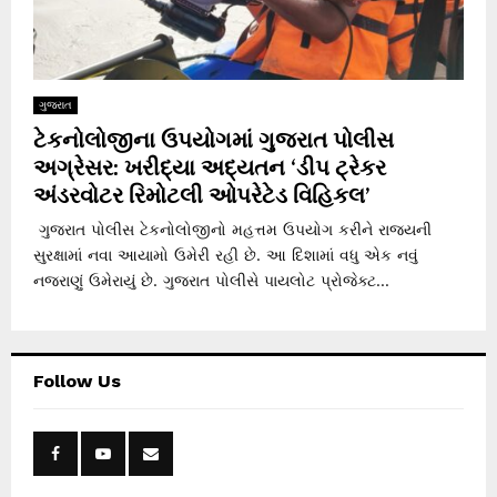
ગુજરાત
ટેકનોલોજીના ઉપયોગમાં ગુજરાત પોલીસ
અગ્રેસર: ખરીદ્યા અદ્યતન ‘ડીપ ટ્રેકર
અંડરવોટર રિમોટલી ઓપરેટેડ વિહિકલ’
ગુજરાત પોલીસ ટેકનોલોજીનો મહત્તમ ઉપયોગ કરીને રાજ્યની
સુરક્ષામાં નવા આયામો ઉમેરી રહી છે. આ દિશામાં વધુ એક નવું
નજરાણું ઉમેરાયું છે. ગુજરાત પોલીસે પાયલોટ પ્રોજેક્ટ...
Follow Us