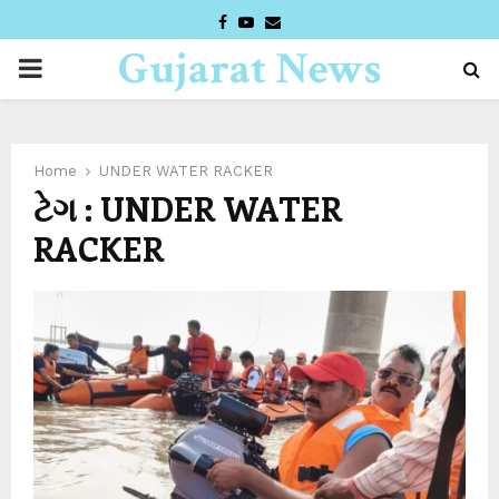
FACEBOOK
YOUTUBE
EMAIL
Gujarat News
PRIMARY
Desk
MENU
Home
UNDER WATER RACKER
ટેગ : UNDER WATER
RACKER