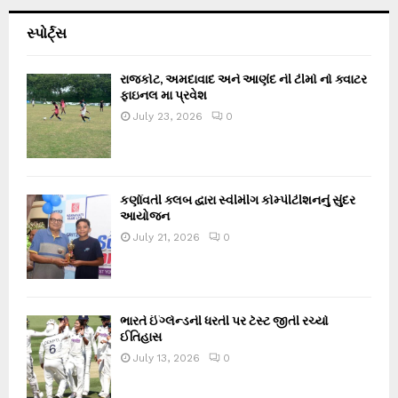
સ્પોર્ટ્સ
રાજકોટ, અમદાવાદ અને આણંદ ની ટીમો નો ક્વાટર
ફાઇનલ મા પ્રવેશ
July 23, 2026
0
કર્ણાવતી ક્લબ દ્વારા સ્વીમીંગ કોમ્પીટીશનનું સુંદર
આયોજન
July 21, 2026
0
ભારતે ઈંગ્લેન્ડની ધરતી પર ટેસ્ટ જીતી રચ્યો
ઈતિહાસ
July 13, 2026
0