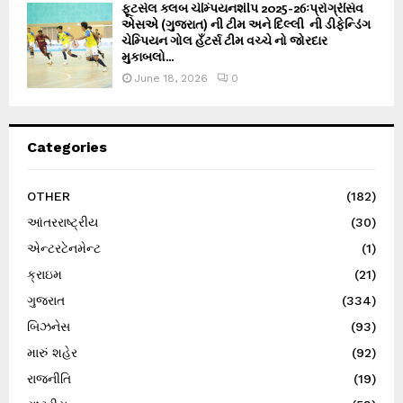
ફૂટસેલ ક્લબ ચેમ્પિયનશીપ 2025-26ઃપ્રોગ્રેસિવ
એસએ (ગુજરાત) ની ટીમ અને દિલ્લી ની ડીફેન્ડિંગ
ચેમ્પિયન ગોલ હઁટર્સ ટીમ વચ્ચે નો જોરદાર
મુકાબલો...
June 18, 2026
0
Categories
OTHER
(182)
આંતરરાષ્ટ્રીય
(30)
એન્ટરટેનમેન્ટ
(1)
ક્રાઇમ
(21)
ગુજરાત
(334)
બિઝનેસ
(93)
મારું શહેર
(92)
રાજનીતિ
(19)