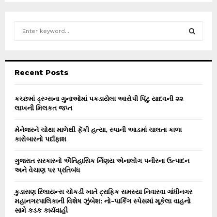
S
e
a
S
r
c
E
Recent Posts
h
f
A
o
કચ્છમાં ડ્રગ્સના ગુનાઓમાં પકડાયેલા આરોપી પિંટુ યાદવની ૨૨
r
લાખની મિલકત જપ્ત
R
:
C
મેનેજરને ચોથા માળેથી ફેંકી હત્યા, સ્પાની આડમાં ચાલતા કાળા
કારોબારનો પર્દાફાશ
H
ગુજરાત સરકારનો ઐતિહાસિક ર્નિણય એનાલોગ પનીરના ઉત્પાદન
અને વેચાણ પર પ્રતિબંધ
કુડાસણ રિલાયન્સ ચોકડી ખાતે ટ્રાફિક સમસ્યા નિવારવા ગાંધીનગર
મહાનગરપાલિકાની વિશેષ ઝુંબેશ: નો-પાર્કિંગ સ્પેસમાં મૂકેલા વાહનો
સામે કડક કાર્યવાહી