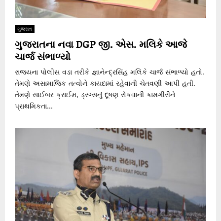
ગુજરાત
ગુજરાતના નવા DGP જી. એસ. મલિકે આજે
ચાર્જ સંભાળ્યો
રાજ્યના પોલીસ વડા તરીકે જ્ઞાનેન્દ્રસિંહ મલિકે ચાર્જ સંભાળ્યો હતો.
તેમણે અસામાજિક તત્વોને કાયદામાં રહેવાની ચેતવણી આપી હતી.
તેમણે સાઈબર ક્રાઈમ, ડ્રગ્સનું દૂષણ રોકવાની કામગીરીને
પ્રાથમિકતા...