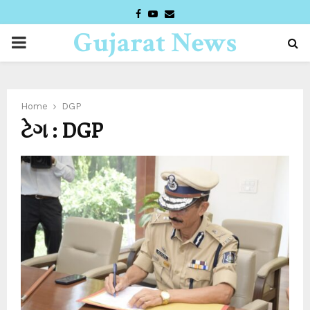
FACEBOOK
YOUTUBE
EMAIL
Gujarat News
PRIMARY
Desk
MENU
Home
DGP
ટેગ : DGP