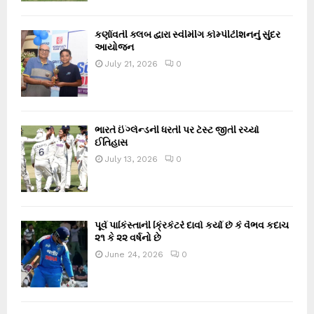
કર્ણાવતી ક્લબ દ્વારા સ્વીમીંગ કોમ્પીટીશનનું સુંદર
આયોજન
July 21, 2026
0
ભારતે ઈંગ્લેન્ડની ધરતી પર ટેસ્ટ જીતી રચ્યો
ઈતિહાસ
July 13, 2026
0
પૂર્વ પાકિસ્તાની ક્રિકેટરે દાવો કર્યો છે કે વૈભવ કદાચ
૨૧ કે ૨૨ વર્ષનો છે
June 24, 2026
0