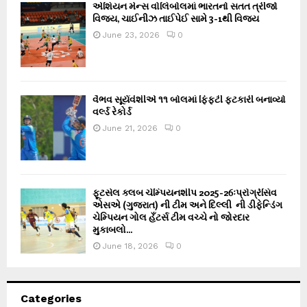
એશિયન મેન્સ વોલિબોલમાં ભારતનો સતત ત્રીજો
વિજય, ચાઈનીઝ તાઈપેઈ સામે 3-1થી વિજય
June 23, 2026
0
વૈભવ સૂર્યવંશીએ ૧૧ બોલમાં ફિફ્ટી ફટકારી બનાવ્યો
વર્લ્ડ રેકોર્ડ
June 21, 2026
0
ફૂટસેલ ક્લબ ચેમ્પિયનશીપ 2025-26ઃપ્રોગ્રેસિવ
એસએ (ગુજરાત) ની ટીમ અને દિલ્લી ની ડીફેન્ડિંગ
ચેમ્પિયન ગોલ હઁટર્સ ટીમ વચ્ચે નો જોરદાર
મુકાબલો...
June 18, 2026
0
Categories