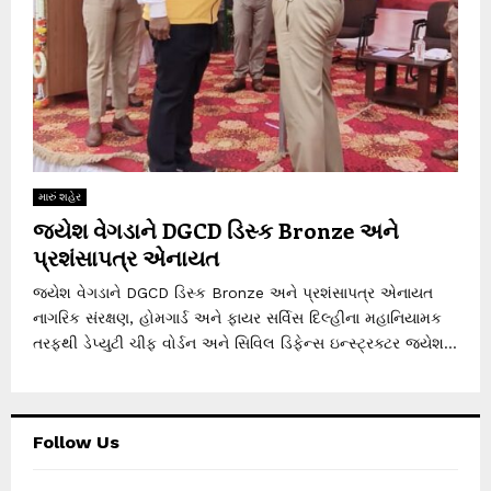
મારું શહેર
જયેશ વેગડાને DGCD ડિસ્ક Bronze અને
પ્રશંસાપત્ર એનાયત
જયેશ વેગડાને DGCD ડિસ્ક Bronze અને પ્રશંસાપત્ર એનાયત
નાગરિક સંરક્ષણ, હોમગાર્ડ અને ફાયર સર્વિસ દિલ્હીના મહાનિયામક
તરફથી ડેપ્યુટી ચીફ વોર્ડન અને સિવિલ ડિફેન્સ ઇન્સ્ટ્રક્ટર જયેશ...
Follow Us