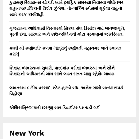
કુડાસણ રિલાયન્સ ચોકડી ખાતે ટ્રાફિક સમસ્યા નિવારવા ગાંધીનગર
મહાનગરપાલિકાની વિશેષ ઝુંબેશ: નો-પાર્કિંગ સ્પેસમાં મૂકેલા વાહનો
સામે કડક કાર્યવાહી
ગુજરાતના આદિવાસી વિસ્તારમાં સિકલ સેલ ડિસીઝ માટે જનજાગૃતિ,
પૂરતી દવા, સારવાર અને કાઉન્સેલિંગની મોટા પ્રમાણમાં જરૂરિયાત.
કાશી થી કર્ણાવતી‘ કળશ યાત્રાનું કર્ણાવતી મહાનગર ખાતે સ્વાગત
કરાયું
શિક્ષણ વ્યવસ્થામાં સુધારો, પારદર્શક પરીક્ષા વ્યવસ્થા અને સૌને
શિક્ષણનો અધિકારની માંગ સાથે લડત સતત ચાલુ રહેશેઃ ચાવડા
લખતરમાં ૮ ઈંચ વરસાદ, સ્ટેટ હાઇવે બંધ, અનેક ગામો બન્યા સંપર્ક
વિહોણા
એલિસબ્રિજ પાસે છસ્જી બસ ડિવાઈડર પર ચડી ગઈ
New York