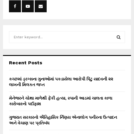
S
e
a
S
r
c
E
Recent Posts
h
f
A
o
કચ્છમાં ડ્રગ્સના ગુનાઓમાં પકડાયેલા આરોપી પિંટુ યાદવની ૨૨
r
લાખની મિલકત જપ્ત
R
:
C
મેનેજરને ચોથા માળેથી ફેંકી હત્યા, સ્પાની આડમાં ચાલતા કાળા
કારોબારનો પર્દાફાશ
H
ગુજરાત સરકારનો ઐતિહાસિક ર્નિણય એનાલોગ પનીરના ઉત્પાદન
અને વેચાણ પર પ્રતિબંધ