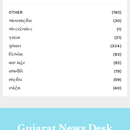
OTHER
(182)
આંતરરાષ્ટ્રીય
(30)
એન્ટરટેનમેન્ટ
(1)
ક્રાઇમ
(21)
ગુજરાત
(334)
બિઝનેસ
(93)
મારું શહેર
(92)
રાજનીતિ
(19)
રાષ્ટ્રીય
(59)
સ્પોર્ટ્સ
(40)
Gujarat News Desk