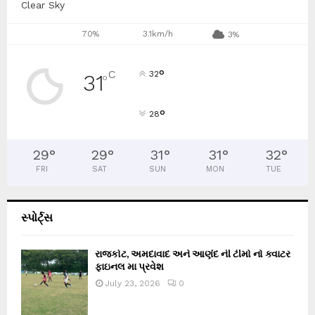
Clear Sky
70%
3.1km/h
3%
°
C
32
31
°
°
28
29
°
29
°
31
°
31
°
32
°
FRI
SAT
SUN
MON
TUE
સ્પોર્ટ્સ
રાજકોટ, અમદાવાદ અને આણંદ ની ટીમો નો ક્વાટર
ફાઇનલ મા પ્રવેશ
July 23, 2026
0