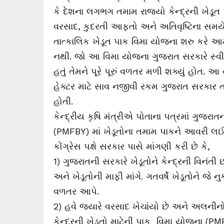
કે દેશના લગભગ તમામ રાજ્યો કેન્દ્રની ખેડ
વરસાદ, કુદરતી આફતો અને અતિવૃષ્ટિના સમયે
તાત્કાલિક ખેડૂત પાક વિમા યોજના શરુ કરે
નથી. જો આ વિમા યોજના ગુજરાત સરકારે સ્વીકાર
હતું તેમને પૂરે પૂરું વળતર મળી શક્યું હોત. 
હેક્ટર માટે સાવ નજીવી રકમ ગુજરાત સરકાર
હોતી.
કેન્દ્રીય કૃષિ મંત્રીએ પોતાના પત્રમાં ગુજરાતન
(PMFBY) માં ખેડૂતોના તમામ પાકને આવરી લઈ
કોંગ્રેસ પક્ષે સરકાર પાસે માંગણી કરી છે કે,
1) ગુજરાતની સરકારે ખેડૂતોને કેન્દ્રની વિનંત
અને ખેડૂતોની માફી માંગે. ગતવર્ષે ખેડૂતોને જે ન
વળતર આપે.
2) હવે જયારે વરસાદ ખેચાંયો છે અને અલનીનો
કેન્દ્રની ખેડૂતો માટેની પાક વિમા યોજના (PM