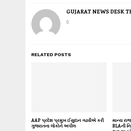
GUJARAT NEWS DESK 
RELATED POSTS
AAP પ્રદેશ પ્રમુખ ઈસુદાન ગઢવીએ કરી
માન્ય રાજક
ગુજરાતના લોકોને અપીલ
BLAની નિય