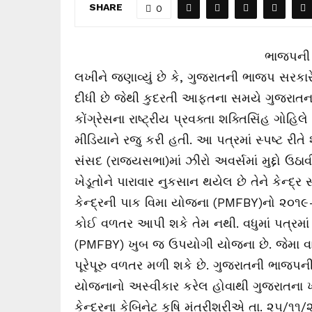
SHARE
0
ભાજપની જ
લખીને જણાવ્યું છે કે, ગુજરાતની ભાજપ સરકા
દીધી છે જેથી કુદરતી આફતના સમયે ગુજરાતનાં
કોંગ્રેસના રાષ્ટ્રીય પ્રવક્તા શક્તિસિંહ ગોહિ
મીડિયાને રજુ કરી હતી. આ પત્રમાં સ્પષ્ટ રીતે
સંસદ (રાજ્યસભા)માં ઝીરો અવર્સમાં મુદ્દો ઉઠાવ
ખેડૂતોને પારાવાર નુકસાન થયેલ છે તેને કેન્દ
કેન્દ્રની પાક વિમા યોજના (PMFBY)નો ૨૦૧૯-૨
કોઈ વળતર આપી શકે તેમ નથી. વધુમાં પત્રમાં લ
(PMFBY) ખુબ જ ઉપયોગી યોજના છે. જેમા વા
પૂરેપૂરુ વળતર મળી શકે છે. ગુજરાતની ભાજપન
યોજનાનો અસ્વીકાર કરેલ હોવાથી ગુજરાતના ખેડ
કેન્દ્રના કેબિનેટ કૃષિ મંત્રીશ્રીએ તા. ૨૫/