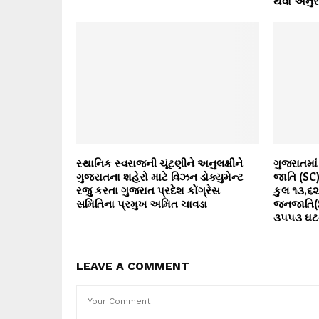
થવા અનુર
સ્થાનિક સ્વરાજની ચૂંટણીને અનુલક્ષીને
ગુજરાતમાં 
ગુજરાતના શહેરો માટે વિઝન ડોક્યુમેન્ટ
જાતિ (SC
રજુ કરતા ગુજરાત પ્રદેશ કોંગ્રેસ
કુલ ૧૩,૬
સમિતિના પ્રમુખ અમિત ચાવડા
જનજાતિ(S
૩૫૫૩ ઘટન
LEAVE A COMMENT