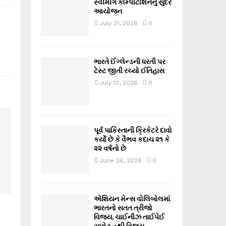
સ્વીમીંગ કોમ્પીટીશનનું સુંદર
આયોજન
July 21, 2026
0
ભારતે ઈંગ્લેન્ડની ધરતી પર
ટેસ્ટ જીતી રચ્યો ઈતિહાસ
July 13, 2026
0
પૂર્વ પાકિસ્તાની ક્રિકેટરે દાવો
કર્યો છે કે વૈભવ કદાચ ૨૧ કે
૨૨ વર્ષનો છે
June 24, 2026
0
એશિયન મેન્સ વોલિબોલમાં
ભારતનો સતત ત્રીજો
વિજય, ચાઈનીઝ તાઈપેઈ
સામે 3-1થી વિજય