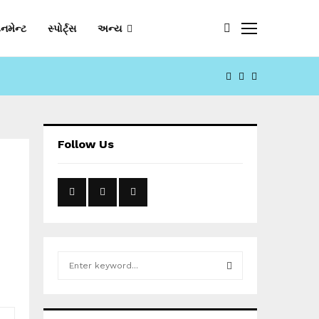
નમેન્ટ
સ્પોર્ટ્સ
અન્ય
FACEBOOK
YOUTUBE
EMAIL
Follow Us
S
e
a
S
r
c