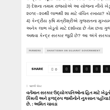
3) દેશના તમામ રાજ્યોએ આ યોજના નીચે ખેડૂ
૨૦૧૯-૨૦થી લાભથી શા માટે વંચિત રખાયા? ક
4) કેન્દ્રીય કૃષિ મંત્રીશ્રીએ ગુજરાતના મુખ્ય
અનેક લાભ ખેડૂતો માટે દર્શાવ્યા છે તેમ છતા ગ
અથવા કેન્દ્ર સરકાર જુઠી છે? આ અંગે સરકાર
FARMERS
SHAKTISINH ON GUJARAT GOVERNMENT
SHARE
0
પાછલી પોસ્ટ
વર્તમાન સરકાર ઉદ્યોગપતિઓના હિત માટે ખેડૂત
કિંમતી અને ફળદ્રુપ જમીનોને નુકસાન પહોંચાડ
છે. : અમિત ચાવડા