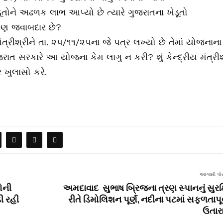
તોને અઢળક લાભ આપ્યો છે ત્યારે ગુજરાતના ખેડૂતો
ોણ જવાબદાર છે?
મંત્રીશ્રીને તા. ૨૫/૧૧/૨૫ના જે પત્ર લખ્યો છે તેમાં યોજનાના
ુજરાત સરકારે આ યોજના કેમ લાગુ ન કરી? શું કેન્દ્રીય મંત્રીશ
 ખુલાસો કરે.
આગામી પોસ
ોની
અમદાવાદ સુભાષ બ્રિજના ત્રણ સ્પાનનું સુરક્
ી રહી
રીતે ડિમોલિશન પૂર્ણ, નદીના પટમાં સફળતાપૂર
ઉતાર