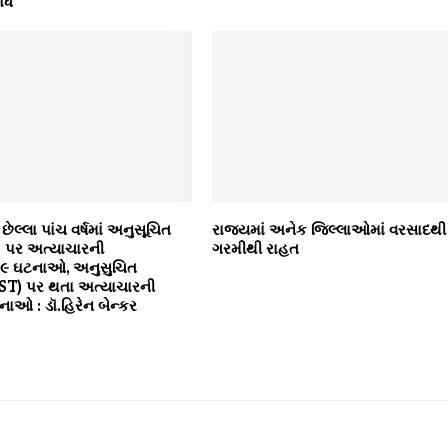
ોધ
છેલ્લા પાંચ વર્ષમાં અનુસૂચિત
રાજ્યમાં અનેક જિલ્લાઓમાં વરસાદથી
) પર અત્યાચારની
ગરમીથી રાહત
૨૯ ઘટનાઓ, અનુસુચિત
T) પર થતા અત્યાચારની
ાઓ : ડૉ.હિરેન બેન્કર