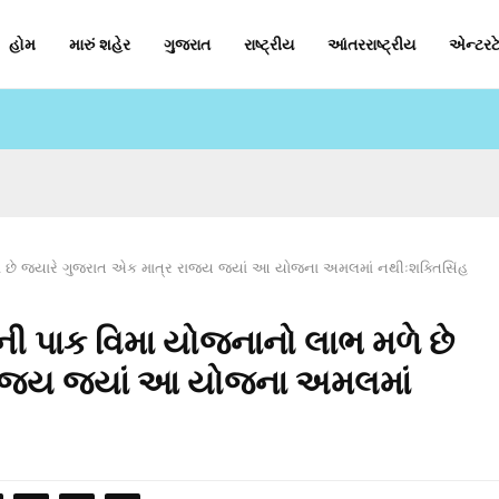
હોમ
મારું શહેર
ગુજરાત
રાષ્ટ્રીય
આંતરરાષ્ટ્રીય
એન્ટરટે
મળે છે જયારે ગુજરાત એક માત્ર રાજ્ય જ્યાં આ યોજના અમલમાં નથીઃશક્તિસિંહ
્રની પાક વિમા યોજનાનો લાભ મળે છે
ાજ્ય જ્યાં આ યોજના અમલમાં