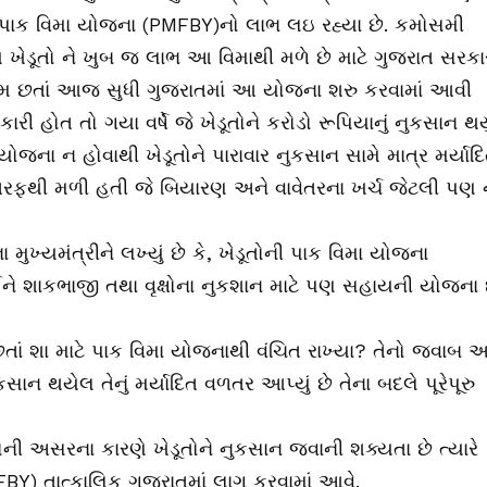
ૂત પાક વિમા યોજના (PMFBY)નો લાભ લઇ રહ્યા છે. કમોસમી
 ખેડૂતો ને ખુબ જ લાભ આ વિમાથી મળે છે માટે ગુજરાત સરકા
 આમ છતાં આજ સુધી ગુજરાતમાં આ યોજના શરુ કરવામાં આવી
ી હોત તો ગયા વર્ષે જે ખેડૂતોને કરોડો રૂપિયાનું નુકસાન થય
આ યોજના ન હોવાથી ખેડૂતોને પારાવાર નુકસાન સામે માત્ર મર્યાદ
 તરફથી મળી હતી જે બિયારણ અને વાવેતરના ખર્ચ જેટલી પણ
ા મુખ્યમંત્રીને લખ્યું છે કે, ખેડૂતોની પાક વિમા યોજના
ને શાકભાજી તથા વૃક્ષોના નુકશાન માટે પણ સહાયની યોજના છ
ી છતાં શા માટે પાક વિમા યોજનાથી વંચિત રાખ્યા? તેનો જવાબ 
ુકસાન થયેલ તેનું મર્યાદિત વળતર આપ્યું છે તેના બદલે પૂરેપૂરુ
ની અસરના કારણે ખેડૂતોને નુકસાન જવાની શક્યતા છે ત્યારે
FBY) તાત્કાલિક ગુજરાતમાં લાગુ કરવામાં આવે.