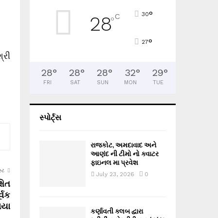
°
30
C
28
°
°
27
્રી
28
°
28
°
28
°
32
°
29
°
FRI
SAT
SUN
MON
TUE
સ્પોર્ટ્સ
રાજકોટ, અમદાવાદ અને
આણંદ ની ટીમો નો ક્વાટર
ફાઇનલ મા પ્રવેશ
્ટ
July 23, 2026
0
ષિત
્વક
ાયા
કર્ણાવતી ક્લબ દ્વારા