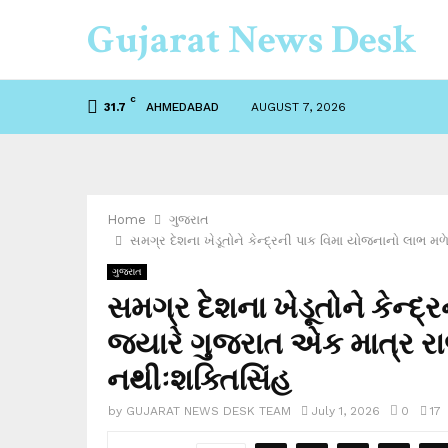
Gujarat News Desk
C
AHMEDABAD
AUGUST 7, 2026
31.7
Home
ગુજરાત
સમગ્ર દેશના ખેડૂતોને કેન્દ્રની પાક વિમા યોજનાનો લાભ 
ગુજરાત
સમગ્ર દેશના ખેડૂતોને કેન્દ
જયારે ગુજરાત એક માત્ર ર
નથીઃશક્તિસિંહ
by
GUJARAT NEWS DESK TEAM
July 1, 2026
0
17