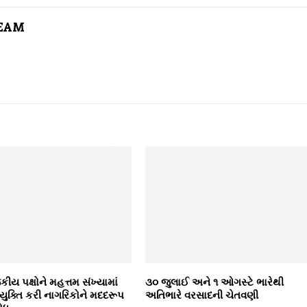
TEAM
ીય પક્ષોને મહત્તમ સંખ્યામાં
૩૦ જુલાઈ અને ૧ ઓગસ્ટે ભારેથી
ુક્તિ કરી નાગરિકોને મદદરૂપ
અતિભારે વરસાદની ચેતવણી