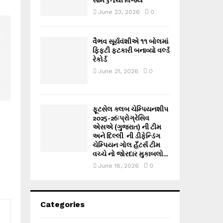
June 23, 2026
0
વૈભવ સૂર્યવંશીએ ૧૧ બોલમાં
ફિફ્ટી ફટકારી બનાવ્યો વર્લ્ડ
રેકોર્ડ
June 21, 2026
0
ફૂટસેલ ક્લબ ચેમ્પિયનશીપ
2025-26ઃપ્રોગ્રેસિવ
એસએ (ગુજરાત) ની ટીમ
અને દિલ્લી ની ડીફેન્ડિંગ
ચેમ્પિયન ગોલ હઁટર્સ ટીમ
વચ્ચે નો જોરદાર મુકાબલો...
June 18, 2026
0
Categories