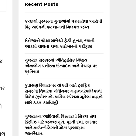
E
Recent Posts
h
f
A
o
કચ્છમાં ડ્રગ્સના ગુનાઓમાં પકડાયેલા આરોપી
r
R
પિંટુ યાદવની ૨૨ લાખની મિલકત જપ્ત
:
C
મેનેજરને ચોથા માળેથી ફેંકી હત્યા, સ્પાની
આડમાં ચાલતા કાળા કારોબારનો પર્દાફાશ
H
ોજ
ગુજરાત સરકારનો ઐતિહાસિક ર્નિણય
એનાલોગ પનીરના ઉત્પાદન અને વેચાણ પર
પ્રતિબંધ
કુડાસણ રિલાયન્સ ચોકડી ખાતે ટ્રાફિક
ાર
સમસ્યા નિવારવા ગાંધીનગર મહાનગરપાલિકાની
વિશેષ ઝુંબેશ: નો-પાર્કિંગ સ્પેસમાં મૂકેલા વાહનો
સામે કડક કાર્યવાહી
ે
ગુજરાતના આદિવાસી વિસ્તારમાં સિકલ સેલ
ડિસીઝ માટે જનજાગૃતિ, પૂરતી દવા, સારવાર
અને કાઉન્સેલિંગની મોટા પ્રમાણમાં
વેલ
જરૂરિયાત.