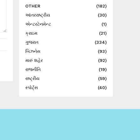
OTHER
(182)
આંતરરાષ્ટ્રીય
(30)
એન્ટરટેનમેન્ટ
(1)
ક્રાઇમ
(21)
ગુજરાત
(334)
બિઝનેસ
(93)
મારું શહેર
(92)
રાજનીતિ
(19)
રાષ્ટ્રીય
(59)
સ્પોર્ટ્સ
(40)