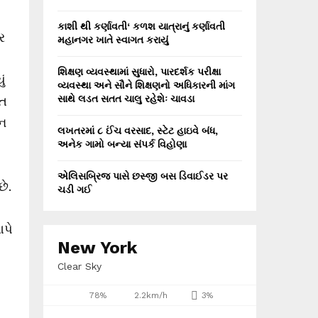
કાશી થી કર્ણાવતી‘ કળશ યાત્રાનું કર્ણાવતી
ર
મહાનગર ખાતે સ્વાગત કરાયું
શિક્ષણ વ્યવસ્થામાં સુધારો, પારદર્શક પરીક્ષા
ું
વ્યવસ્થા અને સૌને શિક્ષણનો અધિકારની માંગ
સાથે લડત સતત ચાલુ રહેશેઃ ચાવડા
િત
 ન
લખતરમાં ૮ ઈંચ વરસાદ, સ્ટેટ હાઇવે બંધ,
અનેક ગામો બન્યા સંપર્ક વિહોણા
એલિસબ્રિજ પાસે છસ્જી બસ ડિવાઈડર પર
ે.
ચડી ગઈ
આપે
New York
Clear Sky
78%
2.2km/h
3%