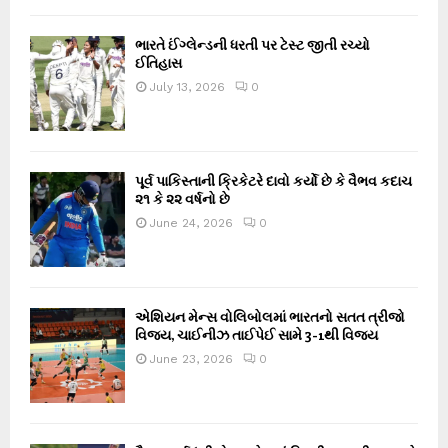
ભારતે ઈંગ્લેન્ડની ધરતી પર ટેસ્ટ જીતી રચ્યો
ઈતિહાસ
July 13, 2026
0
પૂર્વ પાકિસ્તાની ક્રિકેટરે દાવો કર્યો છે કે વૈભવ કદાચ
૨૧ કે ૨૨ વર્ષનો છે
June 24, 2026
0
એશિયન મેન્સ વોલિબોલમાં ભારતનો સતત ત્રીજો
વિજય, ચાઈનીઝ તાઈપેઈ સામે 3-1થી વિજય
June 23, 2026
0