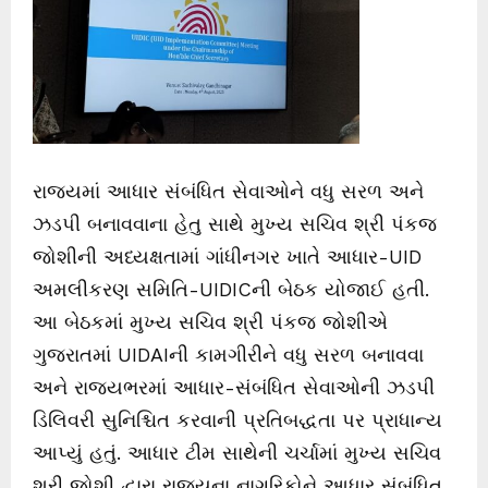
રાજ્યમાં આધાર સંબંધિત સેવાઓને વધુ સરળ અને
ઝડપી બનાવવાના હેતુ સાથે મુખ્ય સચિવ શ્રી પંકજ
જોશીની અધ્યક્ષતામાં ગાંધીનગર ખાતે આધાર-UID
અમલીકરણ સમિતિ-UIDICની બેઠક યોજાઈ હતી.
આ બેઠકમાં મુખ્ય સચિવ શ્રી પંકજ જોશીએ
ગુજરાતમાં UIDAIની કામગીરીને વધુ સરળ બનાવવા
અને રાજ્યભરમાં આધાર-સંબંધિત સેવાઓની ઝડપી
ડિલિવરી સુનિશ્ચિત કરવાની પ્રતિબદ્ધતા પર પ્રાધાન્ય
આપ્યું હતું. આધાર ટીમ સાથેની ચર્ચામાં મુખ્ય સચિવ
શ્રી જોશી દ્વારા રાજ્યના નાગરિકોને આધાર સંબંધિત