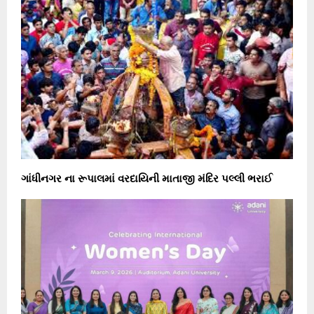
ગાંધીનગર ના રૂપાલમાં વરદાયિની માતાજી મંદિર પલ્લી ભરાઈ