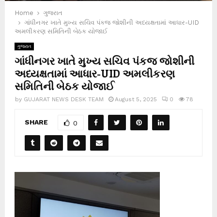
Home
ગુજરાત
ગાંધીનગર ખાતે મુખ્ય સચિવ પંકજ જોશીની અધ્યક્ષતામાં આધાર-UID
અમલીકરણ સમિતિની બેઠક યોજાઈ
ગુજરાત
ગાંધીનગર ખાતે મુખ્ય સચિવ પંકજ જોશીની
અધ્યક્ષતામાં આધાર-UID અમલીકરણ
સમિતિની બેઠક યોજાઈ
by
GUJARAT NEWS DESK TEAM
August 5, 2025
0
78
SHARE
0