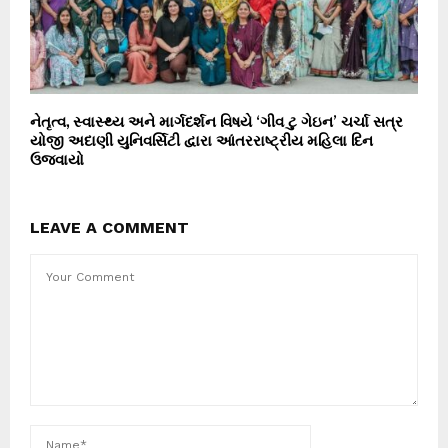
નેતૃત્વ, સ્વાસ્થ્ય અને માર્ગદર્શન વિષયે ‘ગીવ ટુ ગેઇન’ ચર્ચા સત્ર
યોજી અદાણી યુનિવર્સિટી દ્વારા આંતરરાષ્ટ્રીય મહિલા દિન
ઉજવાયો
LEAVE A COMMENT