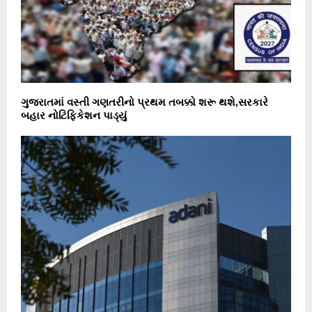
ગુજરાતમાં વસ્તી ગણતરીનો પ્રથમ તબક્કો શરૂ થશે,સરકારે
બહાર નોટિફિકેશન પાડ્યું