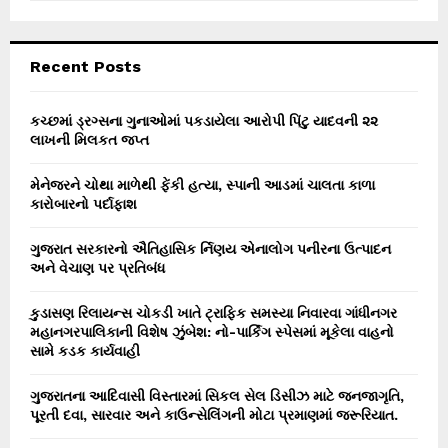
a
S
r
c
E
Recent Posts
h
f
A
o
કચ્છમાં ડ્રગ્સના ગુનાઓમાં પકડાયેલા આરોપી પિંટુ યાદવની ૨૨
r
લાખની મિલકત જપ્ત
R
:
C
મેનેજરને ચોથા માળેથી ફેંકી હત્યા, સ્પાની આડમાં ચાલતા કાળા
કારોબારનો પર્દાફાશ
H
ગુજરાત સરકારનો ઐતિહાસિક ર્નિણય એનાલોગ પનીરના ઉત્પાદન
અને વેચાણ પર પ્રતિબંધ
કુડાસણ રિલાયન્સ ચોકડી ખાતે ટ્રાફિક સમસ્યા નિવારવા ગાંધીનગર
મહાનગરપાલિકાની વિશેષ ઝુંબેશ: નો-પાર્કિંગ સ્પેસમાં મૂકેલા વાહનો
સામે કડક કાર્યવાહી
ગુજરાતના આદિવાસી વિસ્તારમાં સિકલ સેલ ડિસીઝ માટે જનજાગૃતિ,
પૂરતી દવા, સારવાર અને કાઉન્સેલિંગની મોટા પ્રમાણમાં જરૂરિયાત.