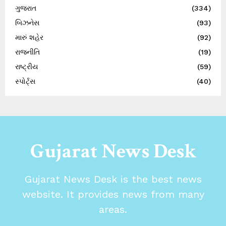
ગુજરાત
(334)
બિઝનેસ
(93)
મારું શહેર
(92)
રાજનીતિ
(19)
રાષ્ટ્રીય
(59)
સ્પોર્ટ્સ
(40)
Gujarat News Desk
Gujarat News Desk is the best news
website. It provides news from many
areas.