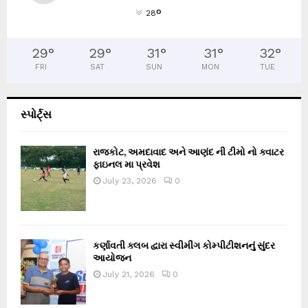
°
28
29
°
29
°
31
°
31
°
32
°
FRI
SAT
SUN
MON
TUE
સ્પોર્ટ્સ
રાજકોટ, અમદાવાદ અને આણંદ ની ટીમો નો ક્વાટર
ફાઇનલ મા પ્રવેશ
July 23, 2026
0
કર્ણાવતી ક્લબ દ્વારા સ્વીમીંગ કોમ્પીટીશનનું સુંદર
આયોજન
July 21, 2026
0