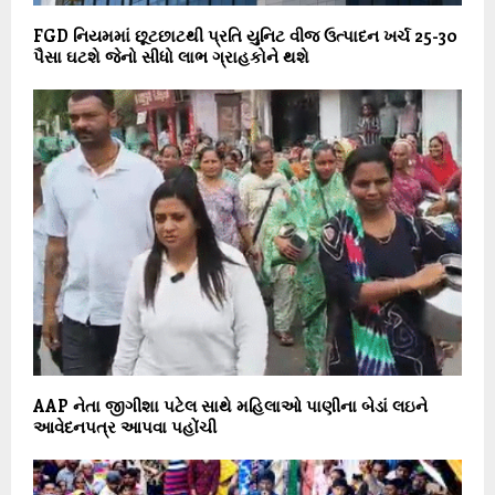
FGD નિયમમાં છૂટછાટથી પ્રતિ યુનિટ વીજ ઉત્પાદન ખર્ચ 25-30
પૈસા ઘટશે જેનો સીધો લાભ ગ્રાહકોને થશે
AAP નેતા જીગીશા પટેલ સાથે મહિલાઓ પાણીના બેડાં લઇને
આવેદનપત્ર આપવા પહોંચી