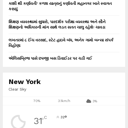
કાશી થી કર્ણાવતી‘ કળશ યાત્રાનું કર્ણાવતી મહાનગર ખાતે સ્વાગત
કરાયું
શિક્ષણ વ્યવસ્થામાં સુધારો, પારદર્શક પરીક્ષા વ્યવસ્થા અને સૌને
શિક્ષણનો અધિકારની માંગ સાથે લડત સતત ચાલુ રહેશેઃ ચાવડા
લખતરમાં ૮ ઈંચ વરસાદ, સ્ટેટ હાઇવે બંધ, અનેક ગામો બન્યા સંપર્ક
વિહોણા
એલિસબ્રિજ પાસે છસ્જી બસ ડિવાઈડર પર ચડી ગઈ
New York
Clear Sky
70%
3.1km/h
3%
°
C
32
31
°