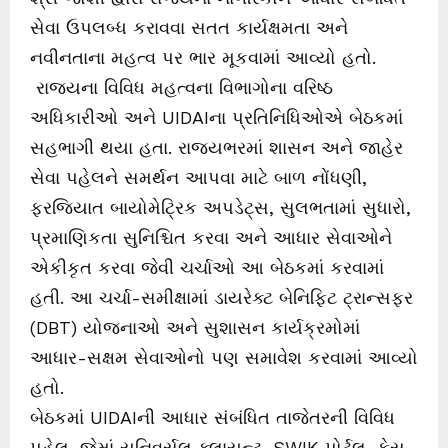
સેવા ઉપલબ્ધ કરાવવા સતત કાર્યક્ષમતા અને
નવીનતાના મહત્વ પર ભાર મૂકવામાં આવ્યો હતો.
રાજ્યના વિવિધ મહત્વના વિભાગોના વરિષ્ઠ
અધિકારીઓ અને UIDAIના પ્રતિનિધિઓએ બેઠકમાં
સહભાગી થયા હતા. રાજ્યભરમાં શાસન અને જાહેર
સેવા પહેલને સમર્થન આપવા માટે બાળ નોંધણી,
ફરજિયાત બાયોમેટ્રિક અપડેટ્સ, સુલભતામાં સુધારો,
પ્રમાણિકતા સુનિશ્ચિત કરવા અને આધાર સેવાઓને
એકીકૃત કરવા જેવી ચર્ચાઓ આ બેઠકમાં કરવામાં
હતી. આ ચર્ચા-સમીક્ષામાં ડાયરેક્ટ બેનિફિટ ટ્રાન્સફર
(DBT) યોજનાઓ અને સુશાસન કાર્યક્રમોમાં
આધાર-સક્ષમ સેવાઓનો પણ સમાવેશ કરવામાં આવ્યો
હતો.
બેઠકમાં UIDAIની આધાર સંબંધિત તાજેતરની વિવિધ
પહેલ, જેમાં યુનિવર્સલ ક્લાયન્ટ, SWIK પોર્ટલ, ફેસ