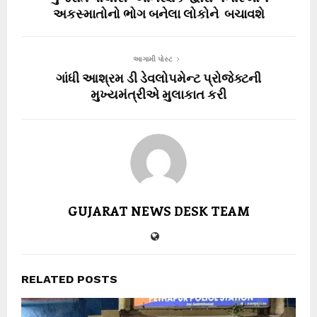
અકસ્માતોનો ભોગ બનેલા લોકોને બચાવશે
આગામી પોસ્ટ
ગાંધી આશ્રમ ડી ડેવલોપમેન્ટ પ્રોજેક્ટની
મુખ્યમંત્રીએ મુલાકાત કરી
GUJARAT NEWS DESK TEAM
RELATED POSTS