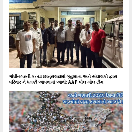
ગાંધીનગરની કન્યા છાત્રાલયમાં ગૃહમાતા અને સંચાલકો દ્વારા
પરિવાર ને ધમકી આપવામાં આવી: AAP પોલ ખોલ ટીમ