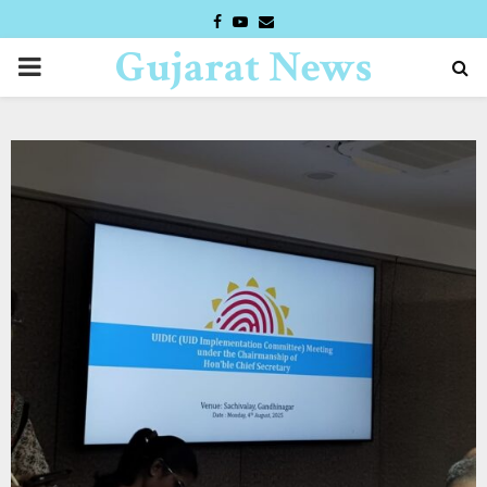
FACEBOOK
YOUTUBE
EMAIL
Gujarat News
PRIMARY
Desk
MENU