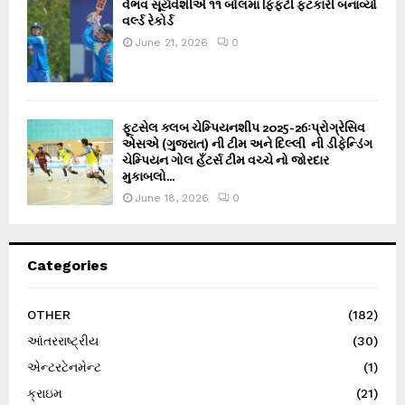
વૈભવ સૂર્યવંશીએ ૧૧ બોલમાં ફિફ્ટી ફટકારી બનાવ્યો
વર્લ્ડ રેકોર્ડ
June 21, 2026
0
ફૂટસેલ ક્લબ ચેમ્પિયનશીપ 2025-26ઃપ્રોગ્રેસિવ
એસએ (ગુજરાત) ની ટીમ અને દિલ્લી ની ડીફેન્ડિંગ
ચેમ્પિયન ગોલ હઁટર્સ ટીમ વચ્ચે નો જોરદાર
મુકાબલો...
June 18, 2026
0
Categories
OTHER
(182)
આંતરરાષ્ટ્રીય
(30)
એન્ટરટેનમેન્ટ
(1)
ક્રાઇમ
(21)