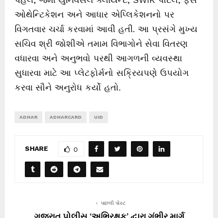
ઓથેન્ટિકેશન અને આધાર એપ્લિકેશનનો પર
વિગતવાર ચર્ચા કરવામાં આવી હતી. આ પ્રસંગે મુખ્ય
સચિવ શ્રી જોશીએ તમામ વિભાગોને સેવા વિતરણ
વધારવા અને અનુભવો પરથી આગળની વ્યવસ્થા
સુધારવા માટે આ પ્લેટફોર્મનો સક્રિયપણે ઉપયોગ
કરવા સૌને અનુરોધ કર્યો હતો.
ADHAR
ADHARCARD
UID
SHARE
0
પાછલી પોસ્ટ
ગુજરાત પોલીસ ‘અભિરક્ષક’ દ્વારા ગંભીર માર્ગ