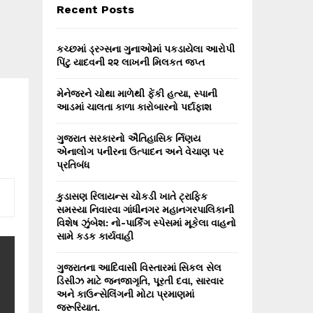
E
Recent Posts
h
f
A
o
કચ્છમાં ડ્રગ્સના ગુનાઓમાં પકડાયેલા આરોપી
r
R
પિંટુ યાદવની ૨૨ લાખની મિલકત જપ્ત
:
C
મેનેજરને ચોથા માળેથી ફેંકી હત્યા, સ્પાની
આડમાં ચાલતા કાળા કારોબારનો પર્દાફાશ
H
ગુજરાત સરકારનો ઐતિહાસિક ર્નિણય
એનાલોગ પનીરના ઉત્પાદન અને વેચાણ પર
પ્રતિબંધ
કુડાસણ રિલાયન્સ ચોકડી ખાતે ટ્રાફિક
સમસ્યા નિવારવા ગાંધીનગર મહાનગરપાલિકાની
વિશેષ ઝુંબેશ: નો-પાર્કિંગ સ્પેસમાં મૂકેલા વાહનો
સામે કડક કાર્યવાહી
ગુજરાતના આદિવાસી વિસ્તારમાં સિકલ સેલ
ડિસીઝ માટે જનજાગૃતિ, પૂરતી દવા, સારવાર
અને કાઉન્સેલિંગની મોટા પ્રમાણમાં
જરૂરિયાત.