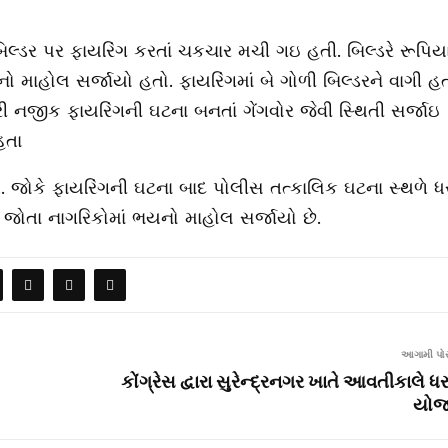
ે બિલ્ડર પર ફાયરિંગ કરતાં ચકચાર મચી ગઇ હતી. બિલ્ડરે રૂપિય
ીનો માહોલ સર્જાયો હતો. ફાયરિંગમાં બે ગોળી બિલ્ડરને વાગી હત
રી નજીક ફાયરિંગની ઘટના બનતાં ગેંગવોર જેવી સ્થિતી સર્જાઇ
હતા
 જોકે ફાયરિંગની ઘટના બાદ પોલીસ તત્કાલિક ઘટના સ્થળે ધ
ે જોતા નાગરિકોમાં ભયનો માહોલ સર્જાયો છે.
આગામી પોસ
કોંગ્રેસ દ્વારા સુરેન્દ્રનગર ખાતે આવતીકાલે ધર
યોજ