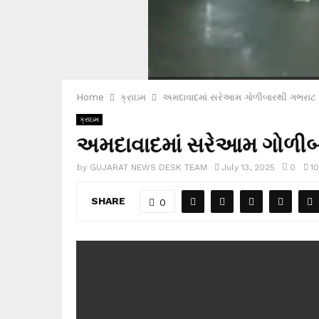
Home
ક્રાઇમ
અમદાવાદમાં સરેઆમ ગોળીબારથી ગભરાટ
ક્રાઇમ
અમદાવાદમાં સરેઆમ ગોળીબ
by
GUJARAT NEWS DESK TEAM
July 13, 2025
0
1
SHARE
0