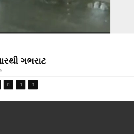
ારથી ગભરાટ
05