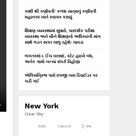
કાશી થી કર્ણાવતી‘ કળશ યાત્રાનું કર્ણાવતી
મહાનગર ખાતે સ્વાગત કરાયું
શિક્ષણ વ્યવસ્થામાં સુધારો, પારદર્શક પરીક્ષા
વ્યવસ્થા અને સૌને શિક્ષણનો અધિકારની માંગ
સાથે લડત સતત ચાલુ રહેશેઃ ચાવડા
લખતરમાં ૮ ઈંચ વરસાદ, સ્ટેટ હાઇવે બંધ,
અનેક ગામો બન્યા સંપર્ક વિહોણા
એલિસબ્રિજ પાસે છસ્જી બસ ડિવાઈડર પર
ચડી ગઈ
New York
Clear Sky
85%
1.8km/h
6%