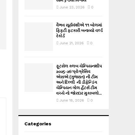
June 23, 2026
0
વૈભવ સૂર્યવંશીએ ૧૧ બોલમાં
ફિફ્ટી ફટકારી બનાવ્યો વર્લ્ડ
રેકોર્ડ
June 21, 2026
0
ફૂટસેલ ક્લબ ચેમ્પિયનશીપ
2025-26ઃપ્રોગ્રેસિવ
એસએ (ગુજરાત) ની ટીમ
અને દિલ્લી ની ડીફેન્ડિંગ
ચેમ્પિયન ગોલ હઁટર્સ ટીમ
વચ્ચે નો જોરદાર મુકાબલો...
June 18, 2026
0
Categories