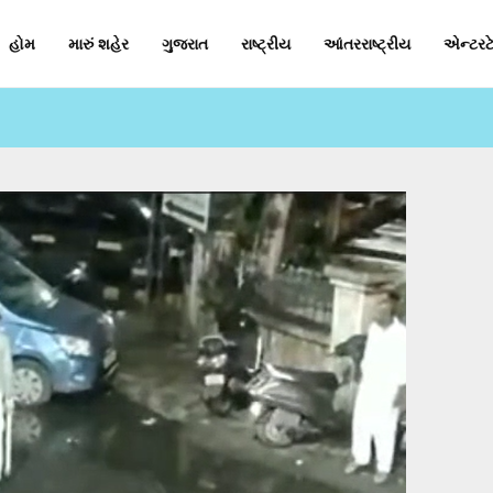
હોમ
મારું શહેર
ગુજરાત
રાષ્ટ્રીય
આંતરરાષ્ટ્રીય
એન્ટરટે