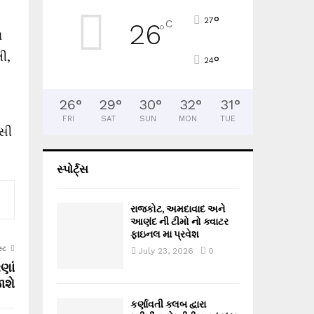
°
27
C
26
°
ા
ી,
°
24
26
°
29
°
30
°
32
°
31
°
FRI
SAT
SUN
MON
TUE
સી
સ્પોર્ટ્સ
રાજકોટ, અમદાવાદ અને
આણંદ ની ટીમો નો ક્વાટર
ફાઇનલ મા પ્રવેશ
્ટ
July 23, 2026
0
ણાં
ાશે
કર્ણાવતી ક્લબ દ્વારા