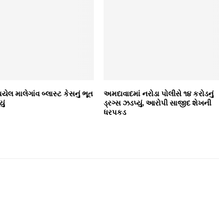
ેલ માલેગાંવ બ્લાસ્ટ કેસનું ભૂત
અમદાવાદમાં નરોડા પોલીસે ૧૪ કરોડનું
ું
ડ્રગ્સ ઝડપ્યું, આરોપી સાજીદ શેખની
ધરપકડ