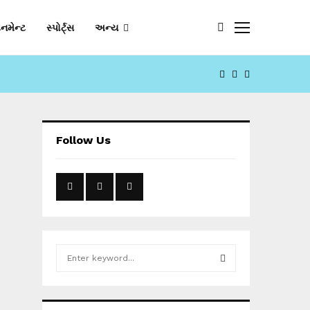
નમેન્ટ
સ્પોર્ટ્સ
અન્ય
FACEBOOK
YOUTUBE
EMAIL
Follow Us
S
e
a
S
r
c