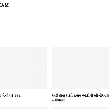
TEAM
થે બેની ધરપકડ
અઢી દાયકાથી ફરાર આરોપી સીબીઆઇ
સકંજામાં