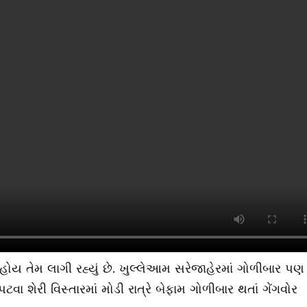
 હોય તેમ લાગી રહ્યું છે. ખુલ્લેઆમ સરેજાહેરમાં ગોળીબાર પણ
પટવા શેરી વિસ્તારમાં મોડી રાત્રે બેફામ ગોળીબાર થતાં ગેંગવોર