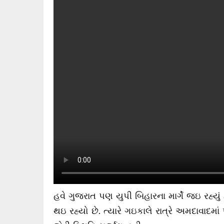
હવે ગુજરાત પણ યુપી બિહારના માર્ગે જઇ રહ્યું
થઇ રહ્યો છે. ત્યારે ગઇકાલે રાત્રે અમદાવાદમાં 