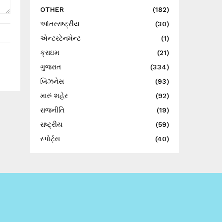
OTHER
(182)
આંતરરાષ્ટ્રીય
(30)
એન્ટરટેનમેન્ટ
(1)
ક્રાઇમ
(21)
ગુજરાત
(334)
બિઝનેસ
(93)
મારું શહેર
(92)
રાજનીતિ
(19)
રાષ્ટ્રીય
(59)
સ્પોર્ટ્સ
(40)