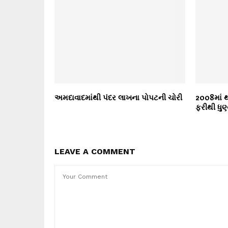
અમદાવાદમાંથી પંદર લાખના પોપટની ચોરી
2008માં થય
ફરીથી ધુણ્ય
LEAVE A COMMENT