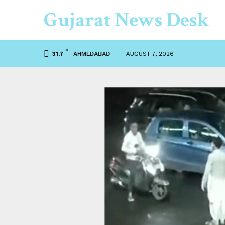
Gujarat News Desk
C
AHMEDABAD
AUGUST 7, 2026
31.7