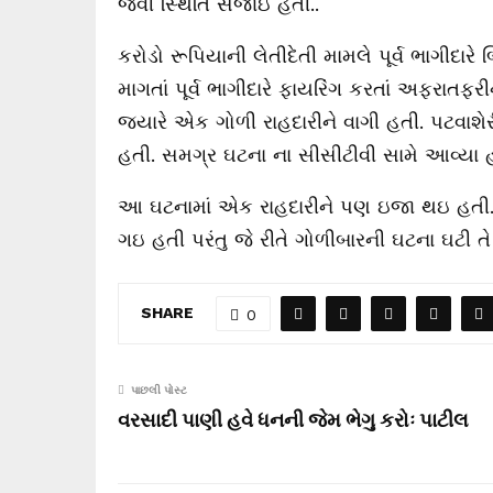
જેવી સ્થિતિ સર્જાઇ હતી..
કરોડો રૂપિયાની લેતીદેતી મામલે પૂર્વ ભાગીદાર
માગતાં પૂર્વ ભાગીદારે ફાયરિંગ કરતાં અફરાતફર
જ્યારે એક ગોળી રાહદારીને વાગી હતી. પટવાશે
હતી. સમગ્ર ઘટના ના સીસીટીવી સામે આવ્યા 
આ ઘટનામાં એક રાહદારીને પણ ઇજા થઇ હતી..
ગઇ હતી પરંતુ જે રીતે ગોળીબારની ઘટના ઘટી ત
SHARE
0
પાછલી પોસ્ટ
વરસાદી પાણી હવે ધનની જેમ ભેગુ કરોઃ પાટીલ