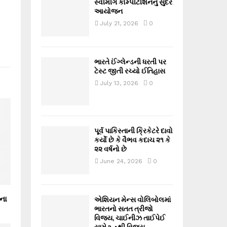
સ્વીમીંગ કોમ્પીટીશનનું સુંદર
આયોજન
July 21, 2026
0
ભારતે ઈંગ્લેન્ડની ધરતી પર
ટેસ્ટ જીતી રચ્યો ઈતિહાસ
July 13, 2026
0
પૂર્વ પાકિસ્તાની ક્રિકેટરે દાવો
કર્યો છે કે વૈભવ કદાચ ૨૧ કે
૨૨ વર્ષનો છે
June 24, 2026
0
ના
એશિયન મેન્સ વોલિબોલમાં
ભારતનો સતત ત્રીજો
વિજય, ચાઈનીઝ તાઈપેઈ
સામે 3-1થી વિજય