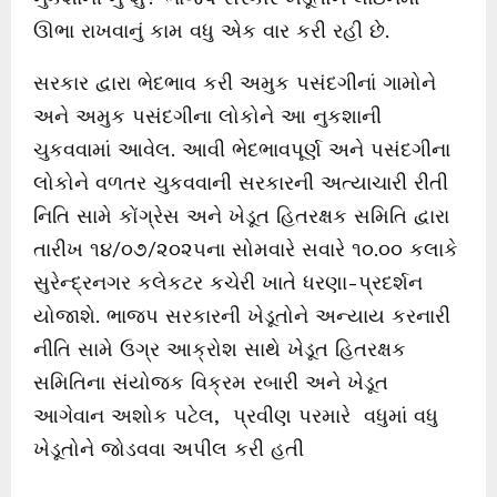
ઊભા રાખવાનું કામ વધુ એક વાર કરી રહી છે.
સરકાર દ્વારા ભેદભાવ કરી અમુક પસંદગીનાં ગામોને
અને અમુક પસંદગીના લોકોને આ નુકશાની
ચુકવવામાં આવેલ. આવી ભેદભાવપૂર્ણ અને પસંદગીના
લોકોને વળતર ચુકવવાની સરકારની અત્યાચારી રીતી
નિતિ સામે કોંગ્રેસ અને ખેડૂત હિતરક્ષક સમિતિ દ્વારા
તારીખ ૧૪/૦૭/૨૦૨૫ના સોમવારે સવારે ૧૦.૦૦ કલાકે
સુરેન્દ્રનગર કલેકટર કચેરી ખાતે ધરણા-પ્રદર્શન
યોજાશે. ભાજપ સરકારની ખેડૂતોને અન્યાય કરનારી
નીતિ સામે ઉગ્ર આક્રોશ સાથે ખેડૂત હિતરક્ષક
સમિતિના સંયોજક વિક્રમ રબારી અને ખેડૂત
આગેવાન અશોક પટેલ, પ્રવીણ પરમારે વધુમાં વધુ
ખેડૂતોને જોડવવા અપીલ કરી હતી