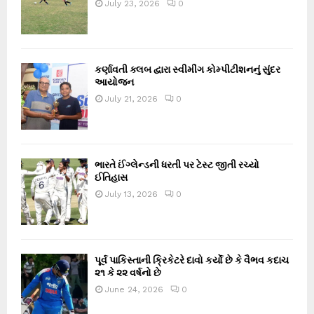
July 23, 2026
0
કર્ણાવતી ક્લબ દ્વારા સ્વીમીંગ કોમ્પીટીશનનું સુંદર
આયોજન
July 21, 2026
0
ભારતે ઈંગ્લેન્ડની ધરતી પર ટેસ્ટ જીતી રચ્યો
ઈતિહાસ
July 13, 2026
0
પૂર્વ પાકિસ્તાની ક્રિકેટરે દાવો કર્યો છે કે વૈભવ કદાચ
૨૧ કે ૨૨ વર્ષનો છે
June 24, 2026
0