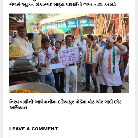
ભેળસેળયુક્ત-શંકાસ્પદ ખાદ્ય પદાર્થોનો જપ્ત-નાશ કરાયો
નિરવ બક્ષીની આગેવાનીમાં દરિયાપુર વોર્ડમાં વોટ ચોર ગાદી છોડ
અભિયાન
LEAVE A COMMENT