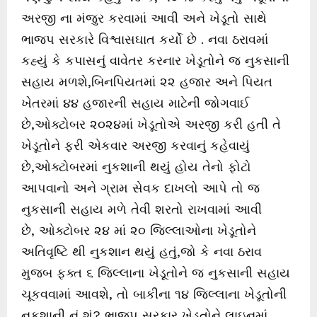
અરજી ના મંજુર કરવામાં આવી અને ખેડૂતો સાથે
ભાજપ સરકારે વિશ્વાસઘાત કર્યો છે . નવા ઠરાવમાં
કહ્યું કે કપાસનું વાવેતર કરનાર ખેડૂતોને જ નુકસાની
સહાય મળશે,બિનપિયતમાં ૨૨ હજાર અને પિયત
ખેતરમાં ૪૪ હજારની સહાય માટેની જોગવાઈ
છે,ઓક્ટોબર ૨૦૨૪માં ખેડૂતોએ અરજી કરી હતી તે
ખેડૂતોને ફરી એકવાર અરજી કરવાનું કહેવાયું
છે,ઓક્ટોબરમાં નુકશાની થયું હોય તેનો ફોટો
આપવાનો અને ગ્રામ સેવક દાખલો આપે તો જ
નુકસાની સહાય મળે તેવી શરતો રાખવામાં આવી
છે, ઓક્ટોબર ૨૪ માં ૨૦ જિલ્લાઓના ખેડૂતોને
અતિવૃષ્ટિ થી નુકશાન થયું હતું,જો કે નવા ઠરાવ
મુજબ ફક્ત ૬ જિલ્લાના ખેડૂતોને જ નુકસાની સહાય
ચૂકવવામાં આવશે, તો બાકીના ૧૪ જિલ્લાના ખેડૂતોની
નુકશાની નું શું? ભાજપ સરકાર ખેડૂતોને લાઇનમાં