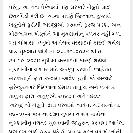
પરંતુ, આ નવા પેકેજમાં પણ સરકારે ખેડૂતો સાથે
છેતરપિંડી કરી છે. આના કારણે જિલ્લાના હજારો
ખેડૂતોને ફરીથી અરજીઓ કરવાની ફરજ પડશે, અને
મોટાભાગના ખેડૂતોને આ નુકસાનીનું વળતર નહીં મળે.
ગત ચોમાસા ઋતુમાં અતિભારે વરસાદનાં કારણે થયેલ
પાક નુકશાન અંગે તા. ૨૫-૧૦-૨૦૨૪ થી તા.
૩૧-૧૦-૨૦૨૪ સુધીમાં વરસાદનાં કારણે થયેલ
નુકશાનીનાં વળતર માટે અરજી કરવાની જાહેરાત
સરકારશ્રી દ્વરા કરવામાં આવેલ હતી. જે અન્વયે
સુરેન્દ્રનગર જિલ્લાનાં દસાડા તાલુકા અને લખતર
તાલુકા દ્વારા અનુક્રમે ૨૫૪૭૧ અને ૧૪૮૬૧
અરજીઓ ખેડૂતો દ્વારા કરવામાં આવેલ. સરકારનાં તા.
૨૪-૧૦-૨૦૨૫ ના ઠરાવ મુજબ તમામ પાકોના
નુકશાનીનુ વળતર ચુકવવાની જાહેરાત કરવામાં આવેલ.
પણ દુખ સાથે કહેવું પડે કે, ૫૦ % કરતુ વધુ ખેડૂતોની