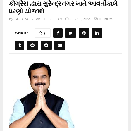
કોંગ્રેસ દ્વારા સુરેન્દ્રનગર ખાતે આવતીકાલે
ધરણાં યોજાશે
by
GUJARAT NEWS DESK TEAM
July 13, 2025
0
85
SHARE
0