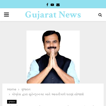
FACEBOOK
YOUTUBE
EMAIL
Gujarat News
PRIMARY
Desk
MENU
Home
ગુજરાત
કોંગ્રેસ દ્વારા સુરેન્દ્રનગર ખાતે આવતીકાલે ધરણાં યોજાશે
ગુજરાત