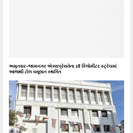
અમૃતસર–જામનગર એક્સપ્રેસવેના 28 કિલોમીટર સ્ટ્રેચમાં
આજથી ટોલ વસૂલાત સ્થગિત