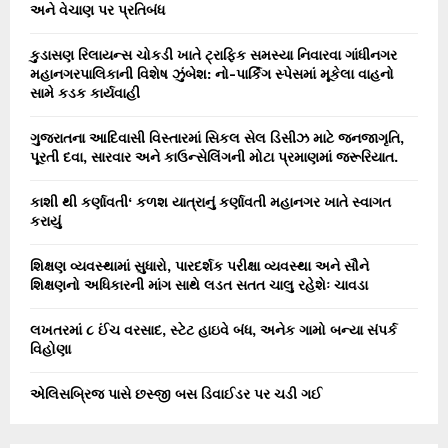
અને વેચાણ પર પ્રતિબંધ
કુડાસણ રિલાયન્સ ચોકડી ખાતે ટ્રાફિક સમસ્યા નિવારવા ગાંધીનગર
મહાનગરપાલિકાની વિશેષ ઝુંબેશ: નો-પાર્કિંગ સ્પેસમાં મૂકેલા વાહનો
સામે કડક કાર્યવાહી
ગુજરાતના આદિવાસી વિસ્તારમાં સિકલ સેલ ડિસીઝ માટે જનજાગૃતિ,
પૂરતી દવા, સારવાર અને કાઉન્સેલિંગની મોટા પ્રમાણમાં જરૂરિયાત.
કાશી થી કર્ણાવતી‘ કળશ યાત્રાનું કર્ણાવતી મહાનગર ખાતે સ્વાગત
કરાયું
શિક્ષણ વ્યવસ્થામાં સુધારો, પારદર્શક પરીક્ષા વ્યવસ્થા અને સૌને
શિક્ષણનો અધિકારની માંગ સાથે લડત સતત ચાલુ રહેશેઃ ચાવડા
લખતરમાં ૮ ઈંચ વરસાદ, સ્ટેટ હાઇવે બંધ, અનેક ગામો બન્યા સંપર્ક
વિહોણા
એલિસબ્રિજ પાસે છસ્જી બસ ડિવાઈડર પર ચડી ગઈ