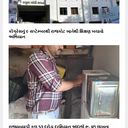
કોંગ્રેસનું ૯ સપ્ટેમ્બરથી રાજકોટ ખાતેથી શિક્ષણ બચાવો
અભિયાન
રાજ્યવ્યાપી કુલ ૧૩ દરોડા દરમિયાન અંદાજે રૂ. ૪૧ લાખના