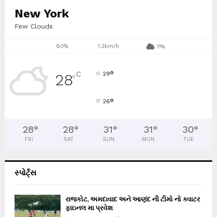
New York
Few Clouds
80%
1.3km/h
11%
°
C
29
28
°
°
26
28
°
28
°
31
°
31
°
30
°
FRI
SAT
SUN
MON
TUE
સ્પોર્ટ્સ
રાજકોટ, અમદાવાદ અને આણંદ ની ટીમો નો ક્વાટર
ફાઇનલ મા પ્રવેશ