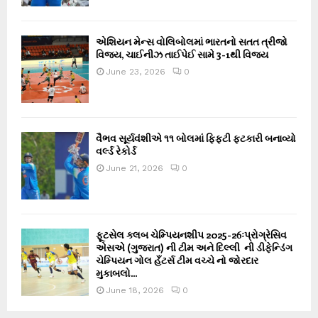
એશિયન મેન્સ વોલિબોલમાં ભારતનો સતત ત્રીજો
વિજય, ચાઈનીઝ તાઈપેઈ સામે 3-1થી વિજય
June 23, 2026
0
વૈભવ સૂર્યવંશીએ ૧૧ બોલમાં ફિફ્ટી ફટકારી બનાવ્યો
વર્લ્ડ રેકોર્ડ
June 21, 2026
0
ફૂટસેલ ક્લબ ચેમ્પિયનશીપ 2025-26ઃપ્રોગ્રેસિવ
એસએ (ગુજરાત) ની ટીમ અને દિલ્લી ની ડીફેન્ડિંગ
ચેમ્પિયન ગોલ હઁટર્સ ટીમ વચ્ચે નો જોરદાર
મુકાબલો...
June 18, 2026
0