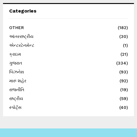
Categories
OTHER
(182)
આંતરરાષ્ટ્રીય
(30)
એન્ટરટેનમેન્ટ
(1)
ક્રાઇમ
(21)
ગુજરાત
(334)
બિઝનેસ
(93)
મારું શહેર
(92)
રાજનીતિ
(19)
રાષ્ટ્રીય
(59)
સ્પોર્ટ્સ
(40)