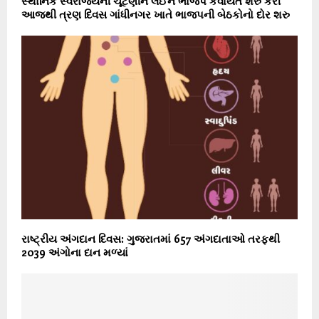
સ્થાનિક સ્વરાજ્યની ચૂંટણીને લઈને ભાજપે કવાયત શરુ કરી
આજથી ત્રણ દિવસ ગાંધીનગર ખાતે ભાજપની બેઠકોનો દોર શરુ
રાષ્ટ્રીય અંગદાન દિવસ: ગુજરાતમાં 657 અંગદાતાઓ તરફથી
2039 અંગોના દાન મળ્યાં