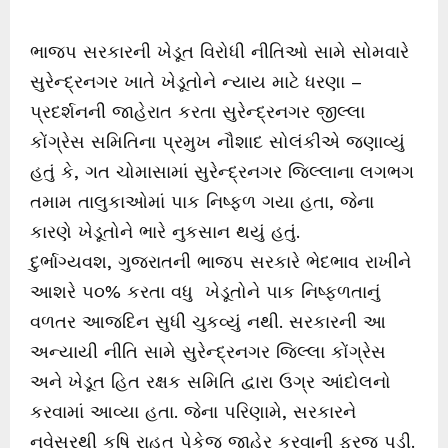
ભાજપ સરકારની ખેડૂત વિરોધી નીતિઓ સામે સોમવારે
સુરેન્દ્રનગર ખાતે ખેડૂતોને ન્યાય માટે ધરણા –
પ્રદર્શનની જાહેરાત કરતા સુરેન્દ્રનગર જીલ્લા
કોંગ્રેસ સમિતિના પ્રમુખ નૌશાદ સોલંકીએ જણાવ્યું
હતું કે, ગત ચોમાસામાં સુરેન્દ્રનગર જિલ્લાના લગભગ
તમામ તાલુકાઓમાં પાક નિષ્ફળ ગયા હતા, જેના
કારણે ખેડૂતોને ભારે નુકસાન થયું હતું.
દુર્ભાગ્યવશ, ગુજરાતની ભાજપ સરકારે ભેદભાવ રાખીને
આશરે ૫૦% કરતા વધુ ખેડૂતોને પાક નિષ્ફળતાનું
વળતર આજદિન સુધી ચુકવ્યું નથી. સરકારની આ
અન્યાયી નીતિ સામે સુરેન્દ્રનગર જિલ્લા કોંગ્રેસ
અને ખેડૂત હિત રક્ષક સમિતિ દ્વારા ઉગ્ર આંદોલનો
કરવામાં આવ્યા હતા. જેના પરિણામે, સરકારને
નવેસરથી કૃષિ રાહત પેકેજ જાહેર કરવાની ફરજ પડી.