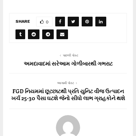
SHARE
0
પાછલી પોસ્ટ
અમદાવાદમાં સરેઆમ ગોળીબારથી ગભરાટ
આગામી પોસ્ટ
FGD નિયમમાં છૂટછાટથી પ્રતિ યુનિટ વીજ ઉત્પાદન
ખર્ચ 25-30 પૈસા ઘટશે જેનો સીધો લાભ ગ્રાહકોને થશે