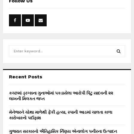
Follow Us
S
e
a
S
r
c
E
Recent Posts
h
f
A
o
કચ્છમાં ડ્રગ્સના ગુનાઓમાં પકડાયેલા આરોપી પિંટુ યાદવની ૨૨
r
લાખની મિલકત જપ્ત
R
:
C
મેનેજરને ચોથા માળેથી ફેંકી હત્યા, સ્પાની આડમાં ચાલતા કાળા
કારોબારનો પર્દાફાશ
H
ગુજરાત સરકારનો ઐતિહાસિક ર્નિણય એનાલોગ પનીરના ઉત્પાદન