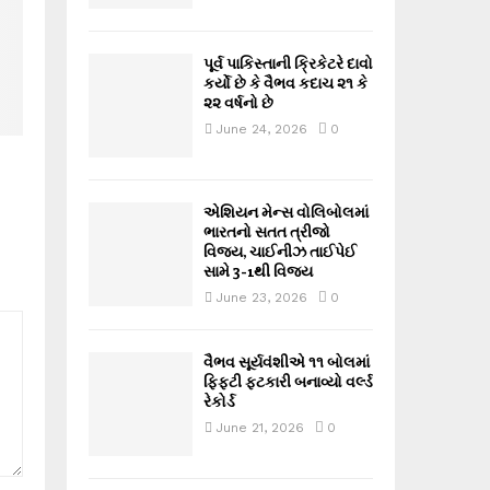
પૂર્વ પાકિસ્તાની ક્રિકેટરે દાવો
કર્યો છે કે વૈભવ કદાચ ૨૧ કે
૨૨ વર્ષનો છે
June 24, 2026
0
એશિયન મેન્સ વોલિબોલમાં
ભારતનો સતત ત્રીજો
વિજય, ચાઈનીઝ તાઈપેઈ
સામે 3-1થી વિજય
June 23, 2026
0
વૈભવ સૂર્યવંશીએ ૧૧ બોલમાં
ફિફ્ટી ફટકારી બનાવ્યો વર્લ્ડ
રેકોર્ડ
June 21, 2026
0