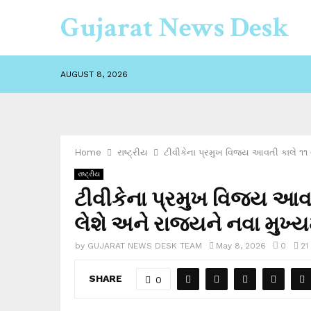
Gujarat News Desk
AUGUST 8, 2026
Home
રાષ્ટ્રીય
ટીવીકેના પ્રમુખ વિજય આવતી કાલે ૧૧ વ
રાષ્ટ્રીય
ટીવીકેના પ્રમુખ વિજય આવતી
લેશે અને રાજ્યને નવા મુખ્ય
by
GUJARAT NEWS DESK TEAM
May 8, 2026
0
21
SHARE
0