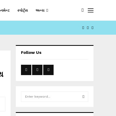
નમેન્ટ
સ્પોર્ટ્સ
અન્ય
FACEBOOK
YOUTUBE
EMAIL
Follow Us
થ
S
e
a
S
r
c