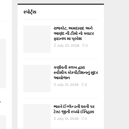
સ્પોર્ટ્સ
રાજકોટ, અમદાવાદ અને
આણંદ ની ટીમો નો ક્વાટર
ફાઇનલ મા પ્રવેશ
July 23, 2026
0
કર્ણાવતી ક્લબ દ્વારા
સ્વીમીંગ કોમ્પીટીશનનું સુંદર
આયોજન
July 21, 2026
0
-
ભારતે ઈંગ્લેન્ડની ધરતી પર
ટેસ્ટ જીતી રચ્યો ઈતિહાસ
July 13, 2026
0