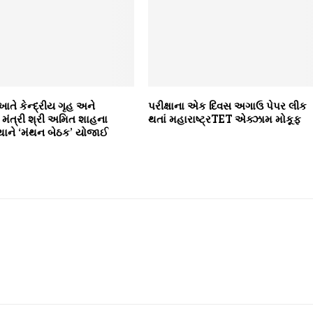
ખાતે કેન્દ્રીય ગૃહ અને
પરીક્ષાના એક દિવસ અગાઉ પેપર લીક
મંત્રી શ્રી અમિત શાહના
થતાં મહારાષ્ટ્રTET એક્ઝામ મોકૂફ
્થાને ‘મંથન બેઠક’ યોજાઈ