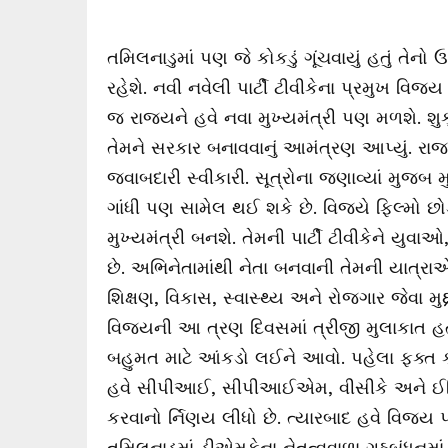
તમિલનાડુમાં પણ જે કોકડું ગૂંચવાયું હતું 
રહેશે. નવી નવેલી પાર્ટી ટીવીકેના પ્રમુખ વિ
જ રાજ્યને હવે નવા મુખ્યમંત્રી પણ મળશે. શુક્ર
તેમને સરકાર બનાવવાનું આમંત્રણ આપ્યું. 
જવાબદારી સ્વીકારી. સૂત્રોના જણાવ્યાં મુજબ મ
ગાંધી પણ સામેલ થઈ શકે છે. વિજયે ફિલ્મો છોડ
મુખ્યમંત્રી બનશે. તેમની પાર્ટી ટીવીકેને ય
છે. અભિનેતામાંથી નેતા બનવાની તેમની યાત્રા
શિક્ષણ, વિકાસ, સ્વાસ્થ્ય અને રોજગાર જેવા મ
વિજયની આ ત્રણ દિવસમાં ત્રીજી મુલાકાત હતી.
બહુમત માટે આંકડો લઈને આવો. પહેલા ફક્ત કોં
હવે સીપીઆઈ, સીપીઆઈએમ, વીસીકે અને ઈન્ડ
કરવાનો ર્નિણય લીધો છે. ત્યારબાદ હવે વિજય 
તમિલનાડુમાં ડીએમકેના નેતૃત્વવાળા ગઠબંધનમાં સામ