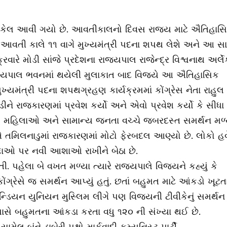
તેનો ઉકેલ આવી ગયો છે. આવતીકાલનો દિવસ રાજ્ય માટે ઐતિહાસ
જય આવતી કાલે ૧૧ વાગે મુખ્યમંત્રી પદના શપથ લેશે અને આ સા
વારે મોડી સાંજે પ્રદેશના રાજ્યપાલ રાજેન્દ્ર વિશ્વનાથ અર્લે
રાજ્યપાલ ભવનમાં થયેલી મુલાકાત બાદ વિજયે આ ઐતિહાસિક
ુખ્યમંત્રી પદના શપથગ્રહણ કાર્યક્રમમાં કોંગ્રેસ નેતા રાહુલ
ીને રાજકારણમાં પ્રવેશ કર્યો અને એવો પ્રવેશ કર્યો કે સીધા
ુવાઓ, મહિલાઓ અને સામાન્ય જનતા વચ્ચે જબરદસ્ત સમર્થન મળ્ય
એ તમિલનાડુમાં રાજકારણમાં મોટો ફેરબદલ આણ્યો છે. લોકો હવ
ુદ્દાઓ પર નવી આશાઓ રાખીને બેઠા છે.
 પહેલા બે વખત મળ્યા ત્યારે રાજ્યપાલે વિજયને કહ્યું કે
ગ્રેસે જ સમર્થન આપ્યું હતું. છતાં બહુમત માટે આંકડો ખૂટત
િયન યુનિયન મુસ્લિમ લીગે પણ વિજયની ટીવીકેનું સમર્થન
પાસે બહુમતના આંકડા કરતા વધુ ૧૨૦ ની સંખ્યા થઈ છે.
ેલ બંને ડાબેરી પક્ષો માર્કવાદી કમ્યુનિસ્ટ પાર્ટી