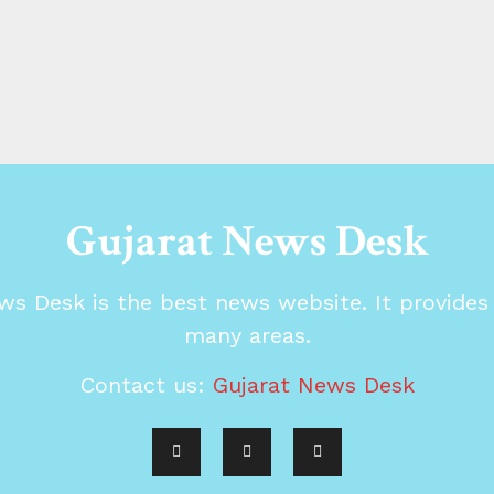
Gujarat News Desk
ws Desk is the best news website. It provide
many areas.
Contact us:
Gujarat News Desk