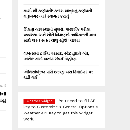
કાશી થી કર્ણાવતી‘ કળશ યાત્રાનું કર્ણાવતી
મહાનગર ખાતે સ્વાગત કરાયું
.
શિક્ષણ વ્યવસ્થામાં સુધારો, પારદર્શક પરીક્ષા
વ્યવસ્થા અને સૌને શિક્ષણનો અધિકારની માંગ
સાથે લડત સતત ચાલુ રહેશેઃ ચાવડા
લખતરમાં ૮ ઈંચ વરસાદ, સ્ટેટ હાઇવે બંધ,
અનેક ગામો બન્યા સંપર્ક વિહોણા
એલિસબ્રિજ પાસે છસ્જી બસ ડિવાઈડર પર
ચડી ગઈ
્ટ
ાના
થયુ
You need to fill API
Weather widget
key to Customize > General Options >
Weather API Key to get this widget
work.