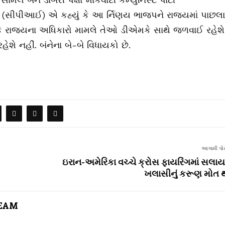
 (સીપીઆઈ) એ કહ્યું કે આ ર્નિણય ભાજપને રાજ્યમાં પાછલા
ાે કે રાજ્યના અધિકારો મામલે તેઓ ડીએમકે સાથે જળવાઈ રહેશે
હેશે નહીં. બંનેના બે-બે વિધાયકો છે.
આગામી પોસ
ઇરાન-અમેરિકા વચ્ચે ક્રોસ ફાયરિંગમાં સલાય
ખલાસીનું કરૂણ મોત 
TEAM