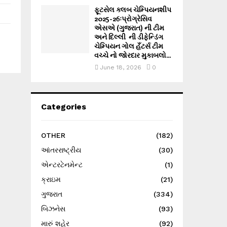
ફૂટસેલ ક્લબ ચેમ્પિયનશીપ
2025-26ઃપ્રોગ્રેસિવ
એસએ (ગુજરાત) ની ટીમ
અને દિલ્લી ની ડીફેન્ડિંગ
ચેમ્પિયન ગોલ હઁટર્સ ટીમ
વચ્ચે નો જોરદાર મુકાબલો...
June 18, 2026
0
Categories
OTHER
(182)
આંતરરાષ્ટ્રીય
(30)
એન્ટરટેનમેન્ટ
(1)
ક્રાઇમ
(21)
ગુજરાત
(334)
બિઝનેસ
(93)
મારું શહેર
(92)