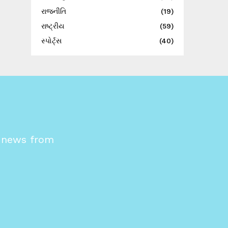
રાજનીતિ
(19)
રાષ્ટ્રીય
(59)
સ્પોર્ટ્સ
(40)
s news from