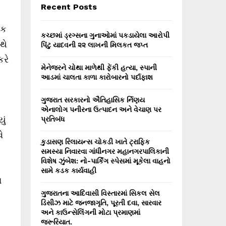
E
Recent Posts
h
f
A
િક
o
કચ્છમાં ડ્રગ્સના ગુનાઓમાં પકડાયેલા આરોપી
r
થે
R
પિંટુ યાદવની ૨૨ લાખની મિલકત જપ્ત
:
કરે
C
મેનેજરને ચોથા માળેથી ફેંકી હત્યા, સ્પાની
આડમાં ચાલતા કાળા કારોબારનો પર્દાફાશ
H
ગુજરાત સરકારનો ઐતિહાસિક ર્નિણય
એનાલોગ પનીરના ઉત્પાદન અને વેચાણ પર
ું
પ્રતિબંધ
ે
કુડાસણ રિલાયન્સ ચોકડી ખાતે ટ્રાફિક
સમસ્યા નિવારવા ગાંધીનગર મહાનગરપાલિકાની
વિશેષ ઝુંબેશ: નો-પાર્કિંગ સ્પેસમાં મૂકેલા વાહનો
સામે કડક કાર્યવાહી
ા
ગુજરાતના આદિવાસી વિસ્તારમાં સિકલ સેલ
ડિસીઝ માટે જનજાગૃતિ, પૂરતી દવા, સારવાર
અને કાઉન્સેલિંગની મોટા પ્રમાણમાં
જરૂરિયાત.