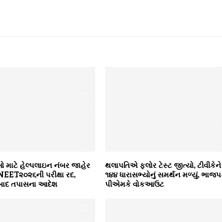
થીઓ માટે હેલ્પલાઇન નંબર જાહેર
થલાપતિએ ફ્લોર ટેસ્ટ જીત્યો, ટીવીકેને
NEET૨૦૨૬ની પરીક્ષા રદ,
૧૪૪ ધારાસભ્યોનું સમર્થન મળ્યું, ભાજપ
બાદ તપાસના આદેશ
પીએમકે વોકઆઉટ