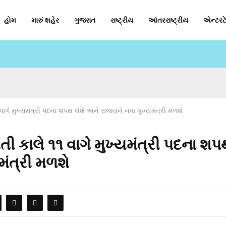
હોમ
મારું શહેર
ગુજરાત
રાષ્ટ્રીય
આંતરરાષ્ટ્રીય
એન્ટરટે
ાગે મુખ્યમંત્રી પદના શપથ લેશે અને રાજ્યને નવા મુખ્યમંત્રી મળશે
 કાલે ૧૧ વાગે મુખ્યમંત્રી પદના શપ
મંત્રી મળશે