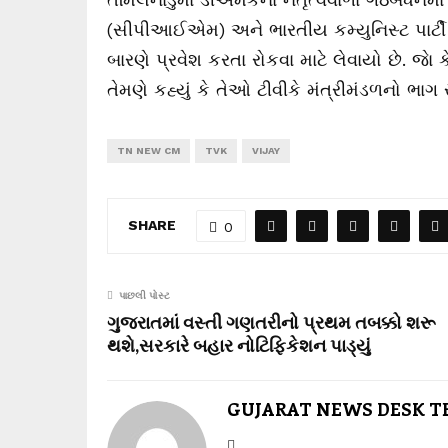
(સીપીઆઈએમ) અને ભારતીય કમ્યુનિસ્ટ પાર્ટી
બારણે પ્રવેશ કરતા રોકવા માટે લેવાયો છે. જ
તેમણે કહ્યું કે તેઓ ટીવીકે મંત્રીમંડળનો ભાગ ર
TN NEW CM
TVK
VIJAY
SHARE
0
પાછલી પોસ્ટ
ગુજરાતમાં વસ્તી ગણતરીનો પ્રથમ તબક્કો શરૂ
થશે,સરકારે બહાર નોટિફિકેશન પાડ્યું
GUJARAT NEWS DESK 