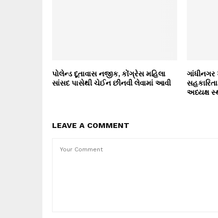
પોલેન્ડ દૂતાવાસ નજીક, કોંગ્રેસ મહિલા
ગાંધીનગર 
સાંસદ પાસેથી ચેઈન છીનવી લેવામાં આવી
સહકારિતા 
અધ્યક્ષ સ
LEAVE A COMMENT