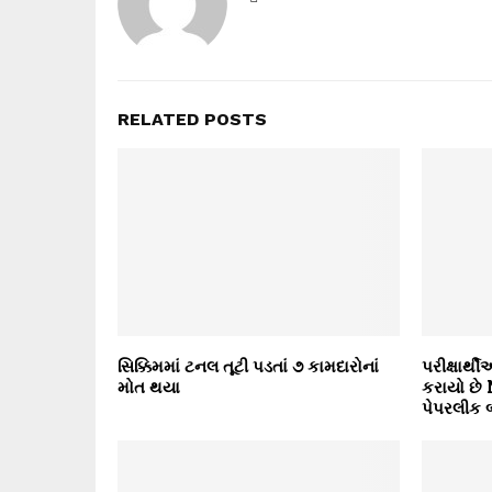
RELATED POSTS
સિક્કિમમાં ટનલ તૂટી પડતાં ૭ કામદારોનાં
પરીક્ષાર્
મોત થયા
કરાયો છે 
પેપરલીક 