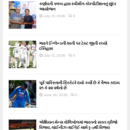
કર્ણાવતી ક્લબ દ્વારા સ્વીમીંગ કોમ્પીટીશનનું સુંદર
આયોજન
July 21, 2026
0
ભારતે ઈંગ્લેન્ડની ધરતી પર ટેસ્ટ જીતી રચ્યો
ઈતિહાસ
July 13, 2026
0
પૂર્વ પાકિસ્તાની ક્રિકેટરે દાવો કર્યો છે કે વૈભવ કદાચ
૨૧ કે ૨૨ વર્ષનો છે
June 24, 2026
0
એશિયન મેન્સ વોલિબોલમાં ભારતનો સતત ત્રીજો
વિજય, ચાઈનીઝ તાઈપેઈ સામે 3-1થી વિજય