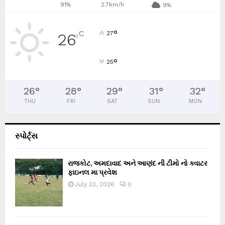
91%
2.7km/h
9%
°
C
27
26
°
°
25
26
°
28
°
29
°
31
°
32
°
THU
FRI
SAT
SUN
MON
સ્પોર્ટ્સ
રાજકોટ, અમદાવાદ અને આણંદ ની ટીમો નો ક્વાટર
ફાઇનલ મા પ્રવેશ
July 23, 2026
0