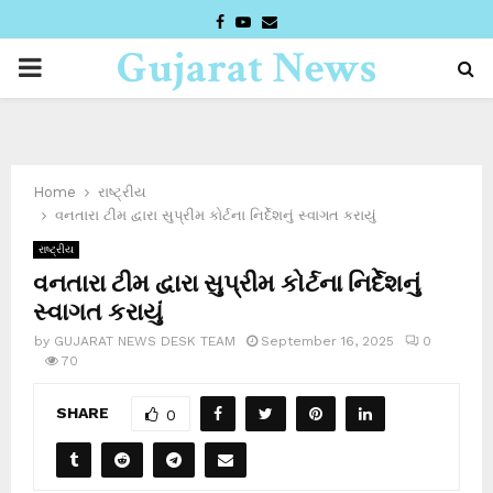
FACEBOOK
YOUTUBE
EMAIL
Gujarat News
PRIMARY
Desk
MENU
Home
રાષ્ટ્રીય
વનતારા ટીમ દ્વારા સુપ્રીમ કોર્ટના નિર્દેશનું સ્વાગત કરાયું
રાષ્ટ્રીય
વનતારા ટીમ દ્વારા સુપ્રીમ કોર્ટના નિર્દેશનું
સ્વાગત કરાયું
by
GUJARAT NEWS DESK TEAM
September 16, 2025
0
70
SHARE
0