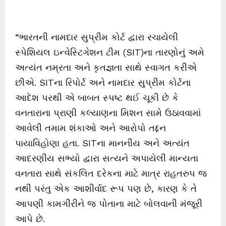
“ભારતની નામદાર સુપ્રીમ કોર્ટ દ્વારા રચાયેલી
સ્પેશિયલ ઇન્વેસ્ટિગેશન ટીમ (SIT)ના તારણોનું અમે
અત્યંત નમ્રતા અને કૃતજ્ઞતા સાથે સ્વાગત કરીએ
છીએ. SITના રિપોર્ટ અને નામદાર સુપ્રીમ કોર્ટના
આદેશ પરથી એ બાબત સ્પષ્ટ થઈ ચૂકી છે કે
વનતારાના પ્રાણી કલ્યાણના મિશન સામે ઉઠાવવામાં
આવેલી તમામ શંકાઓ અને આરોપો તદ્દન
પાયાવિહોણા હતા. SITના માનનીય અને અત્યંત
આદરણીય સભ્યો દ્વારા સત્યને અપાયેલી માન્યતા
વનતારા સાથે સંકલિત દરેકના માટે માત્ર રાહતરુપ જ
નથી પરંતુ એક આશીર્વાદ રૂપ પણ છે, કારણ કે તે
આપણી કામગીરીને જ પોતાના માટે બોલવાની મંજૂરી
આપે છે.