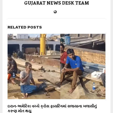
GUJARAT NEWS DESK TEAM
RELATED POSTS
ઇરાન-અમેરિકા વચ્ચે ક્રોસ ફાયરિંગમાં સલાયાના ખલાસીનું
કરૂણ મોત થયુ