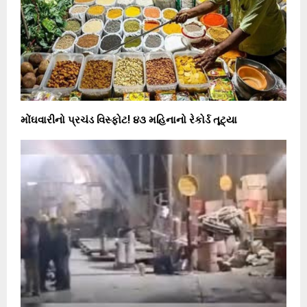
મોંઘવારીનો પ્રચંડ વિસ્ફોટ! ૪૩ મહિનાનો રેકોર્ડ તૂટ્યા