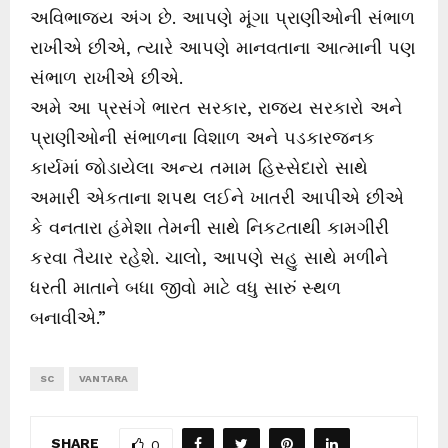
અવિભાજ્ય અંગ છે. આપણે મૂંગા પ્રાણીઓની સંભાળ
રાખીએ છીએ, ત્યારે આપણે માનવતાના આત્માની પણ
સંભાળ રાખીએ છીએ.
અમે આ પ્રસંગે ભારત સરકાર, રાજ્ય સરકારો અને
પ્રાણીઓની સંભાળના વિશાળ અને પડકારજનક
કાર્યમાં જોડાયેલા અન્ય તમામ હિસ્સેદારો સાથે
અમારી એકતાના શપથ લઈને ખાતરી આપીએ છીએ
કે વનતારા હંમેશા તેમની સાથે નિકટતાથી કામગીરી
કરવા તૈયાર રહેશે. ચાલો, આપણે સહુ સાથે મળીને
ધરતી માતાને બધા જીવો માટે વધુ સારું સ્થળ
બનાવીએ.”
SC
VANTARA
SHARE
0