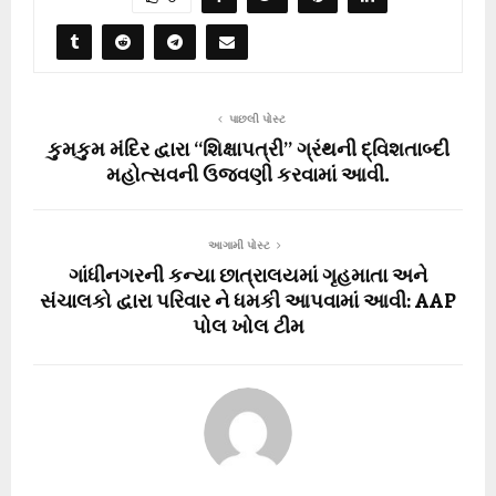
પાછલી પોસ્ટ
કુમકુમ મંદિર દ્વારા “શિક્ષાપત્રી” ગ્રંથની દ્વિશતાબ્દી
મહોત્સવની ઉજવણી કરવામાં આવી.
આગામી પોસ્ટ
ગાંધીનગરની કન્યા છાત્રાલયમાં ગૃહમાતા અને
સંચાલકો દ્વારા પરિવાર ને ધમકી આપવામાં આવી: AAP
પોલ ખોલ ટીમ