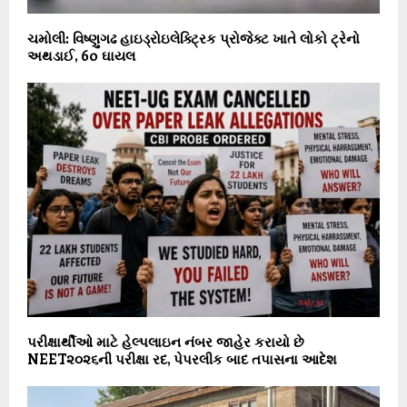
ચમોલી: વિષ્ણુગઢ હાઇડ્રોઇલેક્ટ્રિક પ્રોજેક્ટ ખાતે લોકો ટ્રેનો
અથડાઈ, 60 ઘાયલ
પરીક્ષાર્થીઓ માટે હેલ્પલાઇન નંબર જાહેર કરાયો છે
NEET૨૦૨૬ની પરીક્ષા રદ, પેપરલીક બાદ તપાસના આદેશ