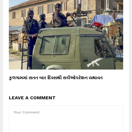
કુલગામમાં સતત બાર દિવસથી સર્ચઓપરેશન યથાવત
LEAVE A COMMENT