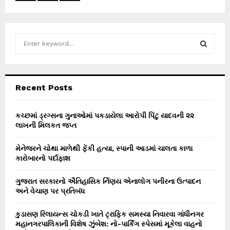
S
e
a
S
r
c
E
Recent Posts
h
f
A
o
કચ્છમાં ડ્રગ્સના ગુનાઓમાં પકડાયેલા આરોપી પિંટુ યાદવની ૨૨
r
લાખની મિલકત જપ્ત
R
:
C
મેનેજરને ચોથા માળેથી ફેંકી હત્યા, સ્પાની આડમાં ચાલતા કાળા
કારોબારનો પર્દાફાશ
H
ગુજરાત સરકારનો ઐતિહાસિક ર્નિણય એનાલોગ પનીરના ઉત્પાદન
અને વેચાણ પર પ્રતિબંધ
કુડાસણ રિલાયન્સ ચોકડી ખાતે ટ્રાફિક સમસ્યા નિવારવા ગાંધીનગર
મહાનગરપાલિકાની વિશેષ ઝુંબેશ: નો-પાર્કિંગ સ્પેસમાં મૂકેલા વાહનો