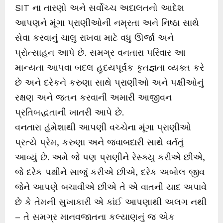
SIT ના તારણો અને સર્વોચ્ચ અદાલતનો આદેશ
આપણને મૂંગા પ્રાણીઓની નમ્રતા અને નિષ્ઠા સાથે
સેવા કરવાનું ચાલુ રાખવા માટે વધુ ઊર્જા અને
પ્રોત્સાહન આપે છે. સમગ્ર વનતારા પરિવાર આ
માન્યતા આપવા બદલ હૃદયપૂર્વક કૃતજ્ઞતા વ્યક્ત કરે
છે અને દરેકને કરુણા સાથે પ્રાણીઓ અને પક્ષીઓનું
રક્ષણ અને જતન કરવાની અમારી આજીવન
પ્રતિબદ્ધતાની ખાતરી આપે છે.
વનતારા હંમેશાથી આપણી વચ્ચેના મૂંગા પ્રાણીઓ
પ્રત્યે પ્રેમ, કરુણા અને જવાબદારી સાથે વર્તતું
આવ્યું છે. અમે જે પણ પ્રાણીને રેસ્ક્યુ કરીએ છીએ,
જે દરેક પક્ષીને સાજું કરીએ છીએ, દરેક અબોલ જીવ
જેને આપણે બચાવીએ છીએ તે એ વાતની યાદ અપાવે
છે કે તેમની સુખાકારી એ કાંઈ આપણાથી અલગ નથી
– તે સમગ્ર માનવજાતના કલ્યાણનું જ એક