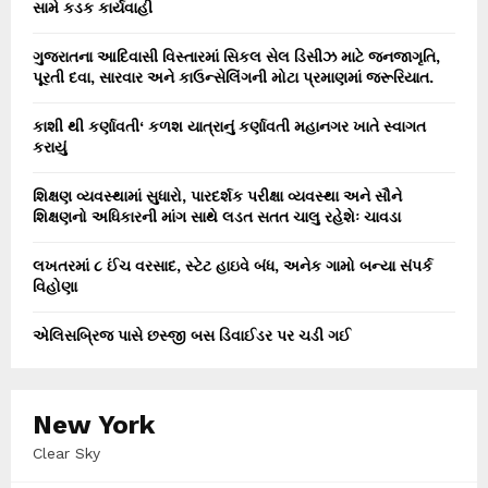
સામે કડક કાર્યવાહી
ગુજરાતના આદિવાસી વિસ્તારમાં સિકલ સેલ ડિસીઝ માટે જનજાગૃતિ,
પૂરતી દવા, સારવાર અને કાઉન્સેલિંગની મોટા પ્રમાણમાં જરૂરિયાત.
કાશી થી કર્ણાવતી‘ કળશ યાત્રાનું કર્ણાવતી મહાનગર ખાતે સ્વાગત
કરાયું
શિક્ષણ વ્યવસ્થામાં સુધારો, પારદર્શક પરીક્ષા વ્યવસ્થા અને સૌને
શિક્ષણનો અધિકારની માંગ સાથે લડત સતત ચાલુ રહેશેઃ ચાવડા
લખતરમાં ૮ ઈંચ વરસાદ, સ્ટેટ હાઇવે બંધ, અનેક ગામો બન્યા સંપર્ક
વિહોણા
એલિસબ્રિજ પાસે છસ્જી બસ ડિવાઈડર પર ચડી ગઈ
New York
Clear Sky