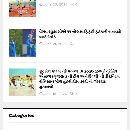
June 23, 2026
0
વૈભવ સૂર્યવંશીએ ૧૧ બોલમાં ફિફ્ટી ફટકારી બનાવ્યો
વર્લ્ડ રેકોર્ડ
June 21, 2026
0
ફૂટસેલ ક્લબ ચેમ્પિયનશીપ 2025-26ઃપ્રોગ્રેસિવ
એસએ (ગુજરાત) ની ટીમ અને દિલ્લી ની ડીફેન્ડિંગ
ચેમ્પિયન ગોલ હઁટર્સ ટીમ વચ્ચે નો જોરદાર
મુકાબલો...
June 18, 2026
0
Categories