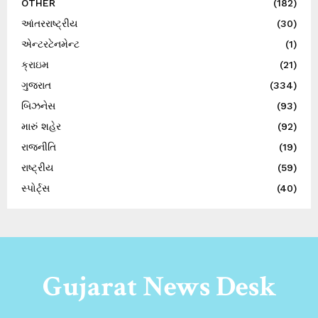
OTHER
(182)
આંતરરાષ્ટ્રીય
(30)
એન્ટરટેનમેન્ટ
(1)
ક્રાઇમ
(21)
ગુજરાત
(334)
બિઝનેસ
(93)
મારું શહેર
(92)
રાજનીતિ
(19)
રાષ્ટ્રીય
(59)
સ્પોર્ટ્સ
(40)
Gujarat News Desk