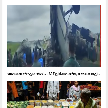
આસામના જાેરહાટ એરબેસ AIFનું વિમાન ક્રેશ, ૫ જવાન શહીદ