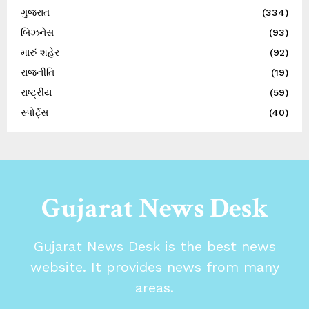
ગુજરાત
(334)
બિઝનેસ
(93)
મારું શહેર
(92)
રાજનીતિ
(19)
રાષ્ટ્રીય
(59)
સ્પોર્ટ્સ
(40)
Gujarat News Desk
Gujarat News Desk is the best news
website. It provides news from many
areas.