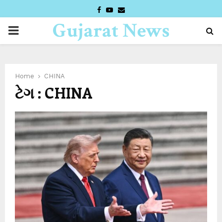
FACEBOOK
YOUTUBE
EMAIL
Gujarat News
PRIMARY
Desk
MENU
Home
CHINA
ટેગ : CHINA