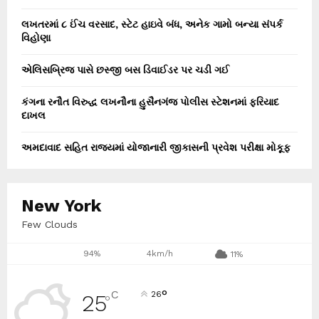
લખતરમાં ૮ ઈંચ વરસાદ, સ્ટેટ હાઇવે બંધ, અનેક ગામો બન્યા સંપર્ક
વિહોણા
એલિસબ્રિજ પાસે છસ્જી બસ ડિવાઈડર પર ચડી ગઈ
કંગના રનૌત વિરુદ્ધ લખનૌના હુસૈનગંજ પોલીસ સ્ટેશનમાં ફરિયાદ
દાખલ
અમદાવાદ સહિત રાજ્યમાં યોજાનારી જીકાસની પ્રવેશ પરીક્ષા મોકૂફ
New York
Few Clouds
94%
4km/h
11%
°
C
26
25
°