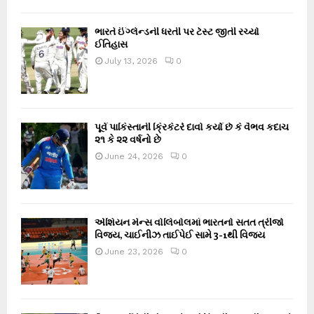
ભારતે ઈંગ્લેન્ડની ધરતી પર ટેસ્ટ જીતી રચ્યો
ઈતિહાસ
July 13, 2026
0
પૂર્વ પાકિસ્તાની ક્રિકેટરે દાવો કર્યો છે કે વૈભવ કદાચ
૨૧ કે ૨૨ વર્ષનો છે
June 24, 2026
0
એશિયન મેન્સ વોલિબોલમાં ભારતનો સતત ત્રીજો
વિજય, ચાઈનીઝ તાઈપેઈ સામે 3-1થી વિજય
June 23, 2026
0