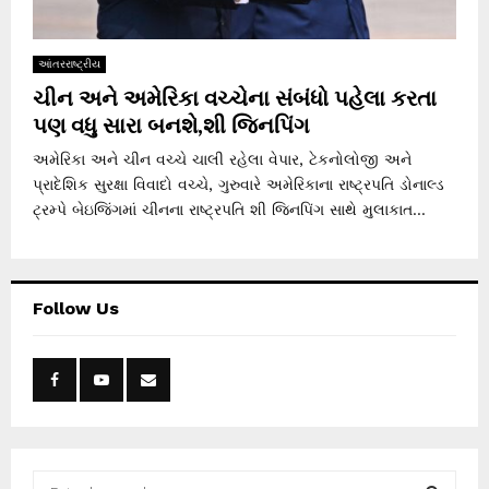
આંતરરાષ્ટ્રીય
ચીન અને અમેરિકા વચ્ચેના સંબંધો પહેલા કરતા
પણ વધુ સારા બનશે,શી જિનપિંગ
અમેરિકા અને ચીન વચ્ચે ચાલી રહેલા વેપાર, ટેકનોલોજી અને
પ્રાદેશિક સુરક્ષા વિવાદો વચ્ચે, ગુરુવારે અમેરિકાના રાષ્ટ્રપતિ ડોનાલ્ડ
ટ્રમ્પે બેઇજિંગમાં ચીનના રાષ્ટ્રપતિ શી જિનપિંગ સાથે મુલાકાત...
Follow Us
S