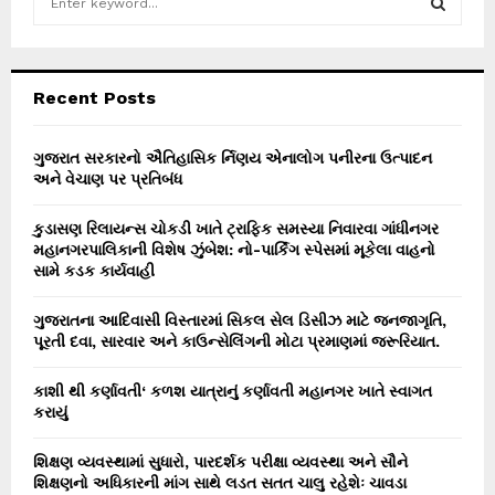
e
a
S
r
c
E
Recent Posts
h
f
A
o
ગુજરાત સરકારનો ઐતિહાસિક ર્નિણય એનાલોગ પનીરના ઉત્પાદન
r
અને વેચાણ પર પ્રતિબંધ
R
:
C
કુડાસણ રિલાયન્સ ચોકડી ખાતે ટ્રાફિક સમસ્યા નિવારવા ગાંધીનગર
મહાનગરપાલિકાની વિશેષ ઝુંબેશ: નો-પાર્કિંગ સ્પેસમાં મૂકેલા વાહનો
H
સામે કડક કાર્યવાહી
ગુજરાતના આદિવાસી વિસ્તારમાં સિકલ સેલ ડિસીઝ માટે જનજાગૃતિ,
પૂરતી દવા, સારવાર અને કાઉન્સેલિંગની મોટા પ્રમાણમાં જરૂરિયાત.
કાશી થી કર્ણાવતી‘ કળશ યાત્રાનું કર્ણાવતી મહાનગર ખાતે સ્વાગત
કરાયું
શિક્ષણ વ્યવસ્થામાં સુધારો, પારદર્શક પરીક્ષા વ્યવસ્થા અને સૌને
શિક્ષણનો અધિકારની માંગ સાથે લડત સતત ચાલુ રહેશેઃ ચાવડા