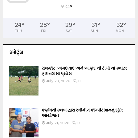
°
24
24
°
28
°
29
°
31
°
32
°
THU
FRI
SAT
SUN
MON
સ્પોર્ટ્સ
રાજકોટ, અમદાવાદ અને આણંદ ની ટીમો નો ક્વાટર
ફાઇનલ મા પ્રવેશ
July 23, 2026
0
કર્ણાવતી ક્લબ દ્વારા સ્વીમીંગ કોમ્પીટીશનનું સુંદર
આયોજન
July 21, 2026
0