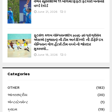
વૈભવ સૂર્યવંશીએ ૧૧ બોલમાં ફિફ્ટી ફટકારી બનાવ્યો
વર્લ્ડ રેકોર્ડ
June 21, 2026
0
ફૂટસેલ ક્લબ ચેમ્પિયનશીપ 2025-26ઃપ્રોગ્રેસિવ
એસએ (ગુજરાત) ની ટીમ અને દિલ્લી ની ડીફેન્ડિંગ
ચેમ્પિયન ગોલ હઁટર્સ ટીમ વચ્ચે નો જોરદાર
મુકાબલો...
June 18, 2026
0
Categories
OTHER
(182)
આંતરરાષ્ટ્રીય
(30)
એન્ટરટેનમેન્ટ
(1)
ક્રાઇમ
(19)