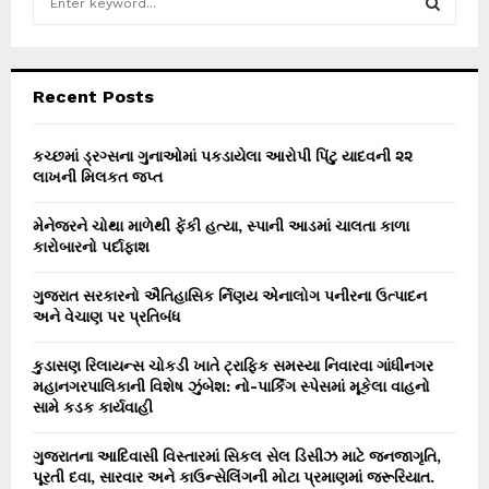
e
a
S
r
c
E
Recent Posts
h
f
A
o
કચ્છમાં ડ્રગ્સના ગુનાઓમાં પકડાયેલા આરોપી પિંટુ યાદવની ૨૨
r
લાખની મિલકત જપ્ત
R
:
C
મેનેજરને ચોથા માળેથી ફેંકી હત્યા, સ્પાની આડમાં ચાલતા કાળા
કારોબારનો પર્દાફાશ
H
ગુજરાત સરકારનો ઐતિહાસિક ર્નિણય એનાલોગ પનીરના ઉત્પાદન
અને વેચાણ પર પ્રતિબંધ
કુડાસણ રિલાયન્સ ચોકડી ખાતે ટ્રાફિક સમસ્યા નિવારવા ગાંધીનગર
મહાનગરપાલિકાની વિશેષ ઝુંબેશ: નો-પાર્કિંગ સ્પેસમાં મૂકેલા વાહનો
સામે કડક કાર્યવાહી
ગુજરાતના આદિવાસી વિસ્તારમાં સિકલ સેલ ડિસીઝ માટે જનજાગૃતિ,
પૂરતી દવા, સારવાર અને કાઉન્સેલિંગની મોટા પ્રમાણમાં જરૂરિયાત.