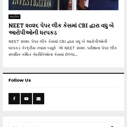
રાષ્ટ્રીય
NEET ૨૦૨૬ પેપર લીક કેસમાં CBI દ્વારા વધુ બે
આરોપીઓની ધરપકડ
NEET ૨૦૨૬ પેપર લીક કેસમાં CBI દ્વારા વધુ બે આરોપીઓની
ધરપકડ કેન્દ્રીય તપાસ બ્યૂરો એ NEET ૨૦૨૬ પરીક્ષાના પેપર લીક
સંબંધિત કથિત ગેરરીતિઓના કેસમાં છેલ્લા...
Follow Us
S