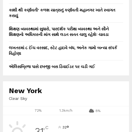
કાશી થી કર્ણાવતી‘ કળશ યાત્રાનું કર્ણાવતી મહાનગર ખાતે સ્વાગત
કરાયું
શિક્ષણ વ્યવસ્થામાં સુધારો, પારદર્શક પરીક્ષા વ્યવસ્થા અને સૌને
શિક્ષણનો અધિકારની માંગ સાથે લડત સતત ચાલુ રહેશેઃ ચાવડા
લખતરમાં ૮ ઈંચ વરસાદ, સ્ટેટ હાઇવે બંધ, અનેક ગામો બન્યા સંપર્ક
વિહોણા
એલિસબ્રિજ પાસે છસ્જી બસ ડિવાઈડર પર ચડી ગઈ
New York
Clear Sky
72%
1.3km/h
8%
°
C
32
31
°