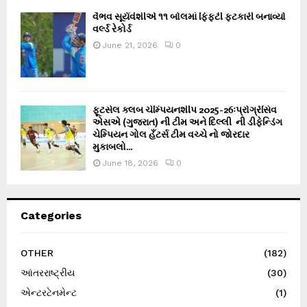
વૈભવ સૂર્યવંશીએ ૧૧ બોલમાં ફિફ્ટી ફટકારી બનાવ્યો
વર્લ્ડ રેકોર્ડ
June 21, 2026
0
ફૂટસેલ ક્લબ ચેમ્પિયનશીપ 2025-26ઃપ્રોગ્રેસિવ
એસએ (ગુજરાત) ની ટીમ અને દિલ્લી ની ડીફેન્ડિંગ
ચેમ્પિયન ગોલ હઁટર્સ ટીમ વચ્ચે નો જોરદાર
મુકાબલો...
June 18, 2026
0
Categories
OTHER
(182)
આંતરરાષ્ટ્રીય
(30)
એન્ટરટેનમેન્ટ
(1)