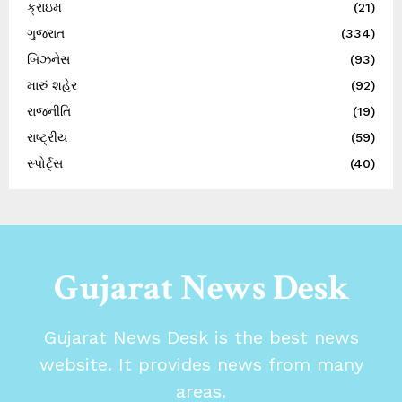
ક્રાઇમ
(21)
ગુજરાત
(334)
બિઝનેસ
(93)
મારું શહેર
(92)
રાજનીતિ
(19)
રાષ્ટ્રીય
(59)
સ્પોર્ટ્સ
(40)
Gujarat News Desk
Gujarat News Desk is the best news
website. It provides news from many
areas.