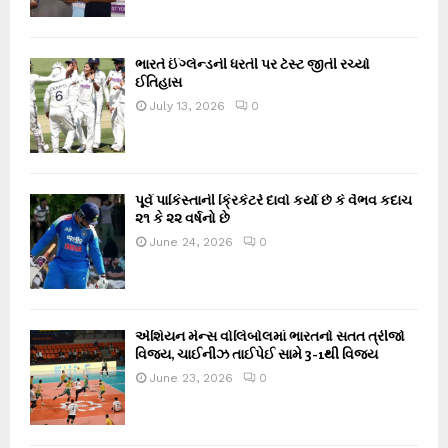
ભારતે ઈંગ્લેન્ડની ધરતી પર ટેસ્ટ જીતી રચ્યો
ઈતિહાસ
July 13, 2026
0
પૂર્વ પાકિસ્તાની ક્રિકેટરે દાવો કર્યો છે કે વૈભવ કદાચ
૨૧ કે ૨૨ વર્ષનો છે
June 24, 2026
0
એશિયન મેન્સ વોલિબોલમાં ભારતનો સતત ત્રીજો
વિજય, ચાઈનીઝ તાઈપેઈ સામે 3-1થી વિજય
June 23, 2026
0