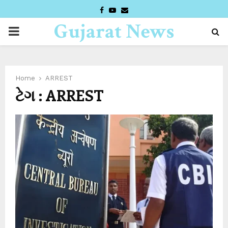
FACEBOOK
YOUTUBE
EMAIL
Gujarat News
PRIMARY
Desk
MENU
Home
ARREST
ટેગ : ARREST