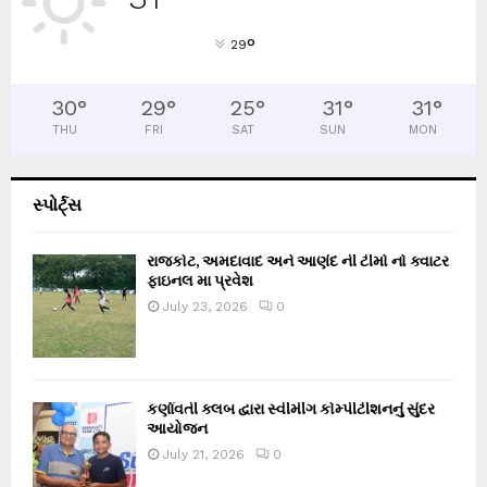
°
29
30
°
29
°
25
°
31
°
31
°
THU
FRI
SAT
SUN
MON
સ્પોર્ટ્સ
રાજકોટ, અમદાવાદ અને આણંદ ની ટીમો નો ક્વાટર
ફાઇનલ મા પ્રવેશ
July 23, 2026
0
કર્ણાવતી ક્લબ દ્વારા સ્વીમીંગ કોમ્પીટીશનનું સુંદર
આયોજન
July 21, 2026
0