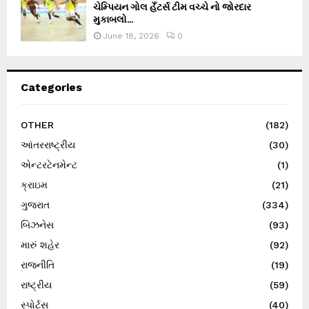
ચેમ્પિયન ગોલ હઁટર્સ ટીમ વચ્ચે નો જોરદાર
મુકાબલો...
June 18, 2026
0
Categories
OTHER
(182)
આંતરરાષ્ટ્રીય
(30)
એન્ટરટેનમેન્ટ
(1)
ક્રાઇમ
(21)
ગુજરાત
(334)
બિઝનેસ
(93)
મારું શહેર
(92)
રાજનીતિ
(19)
રાષ્ટ્રીય
(59)
સ્પોર્ટ્સ
(40)