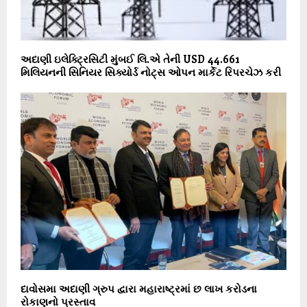
અદાણી ઇલેક્ટ્રિસિટી મુંબઈ લિ.એ તેની USD 44.661
મિલિયનની સિનિયર સિક્યોર્ડ નોટ્સ ઓપન માર્કેટ રિપરચેઝ કરી
દાવોસમા અદાણી ગ્રુપ દ્વારા મહારાષ્ટ્રમાં છ લાખ કરોડના
રોકાણનો પ્રસ્તાવ