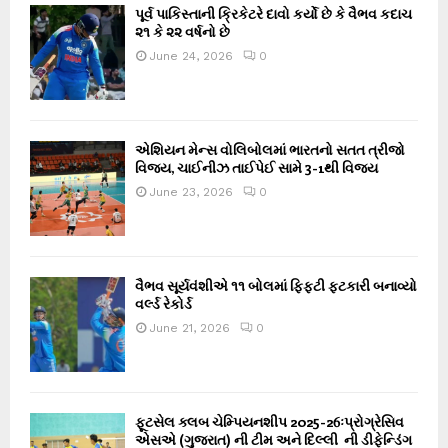
પૂર્વ પાકિસ્તાની ક્રિકેટરે દાવો કર્યો છે કે વૈભવ કદાચ
૨૧ કે ૨૨ વર્ષનો છે
June 24, 2026
0
એશિયન મેન્સ વોલિબોલમાં ભારતનો સતત ત્રીજો
વિજય, ચાઈનીઝ તાઈપેઈ સામે 3-1થી વિજય
June 23, 2026
0
વૈભવ સૂર્યવંશીએ ૧૧ બોલમાં ફિફ્ટી ફટકારી બનાવ્યો
વર્લ્ડ રેકોર્ડ
June 21, 2026
0
ફૂટસેલ ક્લબ ચેમ્પિયનશીપ 2025-26ઃપ્રોગ્રેસિવ
એસએ (ગુજરાત) ની ટીમ અને દિલ્લી ની ડીફેન્ડિંગ