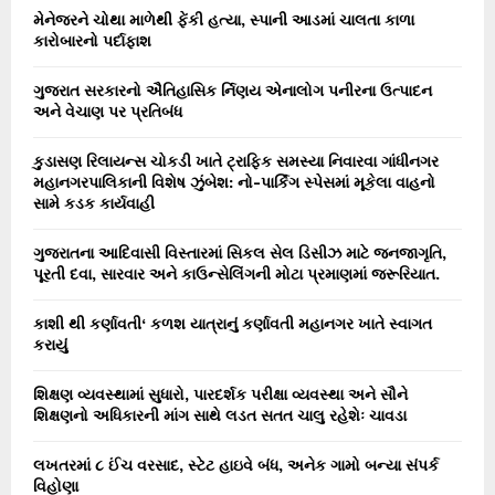
C
મેનેજરને ચોથા માળેથી ફેંકી હત્યા, સ્પાની આડમાં ચાલતા કાળા
કારોબારનો પર્દાફાશ
H
ગુજરાત સરકારનો ઐતિહાસિક ર્નિણય એનાલોગ પનીરના ઉત્પાદન
અને વેચાણ પર પ્રતિબંધ
કુડાસણ રિલાયન્સ ચોકડી ખાતે ટ્રાફિક સમસ્યા નિવારવા ગાંધીનગર
મહાનગરપાલિકાની વિશેષ ઝુંબેશ: નો-પાર્કિંગ સ્પેસમાં મૂકેલા વાહનો
સામે કડક કાર્યવાહી
ગુજરાતના આદિવાસી વિસ્તારમાં સિકલ સેલ ડિસીઝ માટે જનજાગૃતિ,
પૂરતી દવા, સારવાર અને કાઉન્સેલિંગની મોટા પ્રમાણમાં જરૂરિયાત.
કાશી થી કર્ણાવતી‘ કળશ યાત્રાનું કર્ણાવતી મહાનગર ખાતે સ્વાગત
કરાયું
શિક્ષણ વ્યવસ્થામાં સુધારો, પારદર્શક પરીક્ષા વ્યવસ્થા અને સૌને
શિક્ષણનો અધિકારની માંગ સાથે લડત સતત ચાલુ રહેશેઃ ચાવડા
લખતરમાં ૮ ઈંચ વરસાદ, સ્ટેટ હાઇવે બંધ, અનેક ગામો બન્યા સંપર્ક
વિહોણા