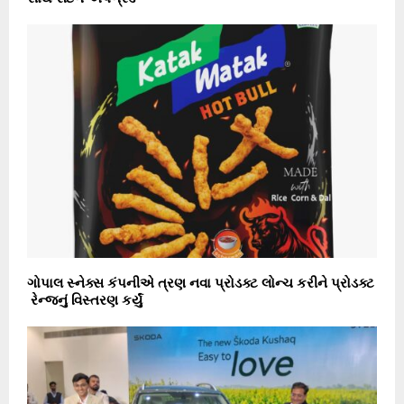
ગોપાલ સ્નેક્સ કંપનીએ ત્રણ નવા પ્રોડક્ટ લોન્ચ કરીને પ્રોડક્ટ
રેન્જનું વિસ્તરણ કર્યું