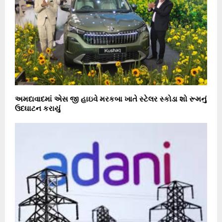
અમદાવાદમાં એસ જી હાઇવે મરકબા ખાતે સ્ટેલર સ્કોડા શો રૂમનું
ઉદઘાટન કરાયું