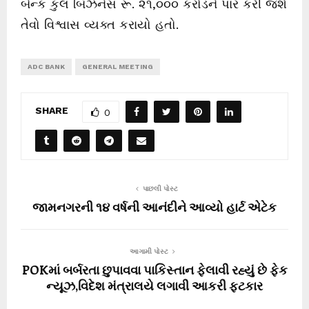
બેન્ક કુલ બિઝનેસ રૂ. ૨૧,૦૦૦ કરોડને પાર કરી જશે
તેવો વિશ્વાસ વ્યક્ત કરાયો હતો.
ADC BANK
GENERAL MEETING
SHARE
0
પાછલી પોસ્ટ
જામનગરની ૧૪ વર્ષની આનંદીને આવ્યો હાર્ટ એટેક
આગામી પોસ્ટ
POKમાં બર્બરતા છુપાવવા પાકિસ્તાન ફેલાવી રહ્યું છે ફેક
ન્યૂઝ,વિદેશ મંત્રાલયે લગાવી આકરી ફટકાર