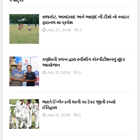
રાજકોટ, અમદાવાદ અને આણંદ ની ટીમો નો ક્વાટર
ફાઇનલ મા પ્રવેશ
July 23, 2026
0
કર્ણાવતી ક્લબ દ્વારા સ્વીમીંગ કોમ્પીટીશનનું સુંદર
આયોજન
July 21, 2026
0
ભારતે ઈંગ્લેન્ડની ધરતી પર ટેસ્ટ જીતી રચ્યો
ઈતિહાસ
July 13, 2026
0