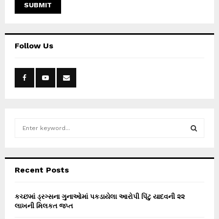
Follow Us
S
e
a
S
r
c
E
Recent Posts
h
f
A
o
કચ્છમાં ડ્રગ્સના ગુનાઓમાં પકડાયેલા આરોપી પિંટુ યાદવની ૨૨
r
લાખની મિલકત જપ્ત
R
: