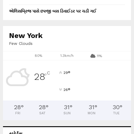
એલિસબ્રિજ પાસે છસ્જી બસ ડિવાઈડર પર ચડી ગઈ
New York
Few Clouds
80%
1.3km/h
11%
°
C
29
28
°
°
26
28
°
28
°
31
°
31
°
30
°
FRI
SAT
SUN
MON
TUE
સ્પોર્ટ્સ