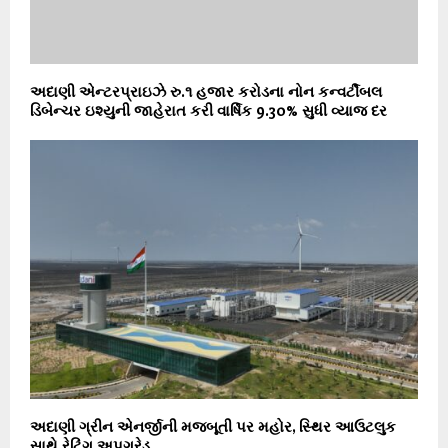
અદાણી એન્ટરપ્રાઇઝે રુ.૧ હજાર કરોડના નોન કન્વર્ટીબલ
ડિબેન્ચર ઇશ્યુની જાહેરાત કરી વાર્ષિક 9.30% સુધી વ્યાજ દર
અદાણી ગ્રીન એનર્જીની મજબૂતી પર મહોર, સ્થિર આઉટલુક
સાથે રેટિંગ અપગ્રેડ