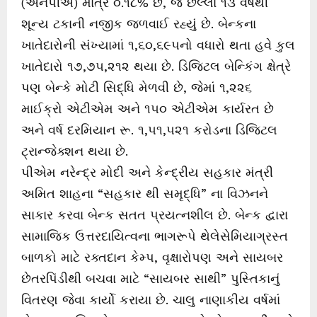
(એનપીએ) માત્ર ૦.૧૮% છે, જે છેલ્લા ૧૩ વર્ષથી
શૂન્ય ટકાની નજીક જળવાઈ રહ્યું છે. બેન્કના
ખાતેદારોની સંખ્યામાં ૧,૬૦,૬૯૫નો વધારો થતા હવે કુલ
ખાતેદારો ૧૭,૭૫,૨૧૨ થયા છે. ડિજિટલ બેન્કિંગ ક્ષેત્રે
પણ બેન્કે મોટી સિદ્ધિ મેળવી છે, જેમાં ૧,૨૨૬
માઈક્રો એટીએમ અને ૧૫૦ એટીએમ કાર્યરત છે
અને વર્ષ દરમિયાન રૂ. ૧,૫૧,૫૨૧ કરોડના ડિજિટલ
ટ્રાન્જેક્શન થયા છે.
પીએમ નરેન્દ્ર મોદી અને કેન્દ્રીય સહકાર મંત્રી
અમિત શાહના “સહકાર થી સમૃદ્ધિ” ના વિઝનને
સાકાર કરવા બેન્ક સતત પ્રયત્નશીલ છે. બેન્ક દ્વારા
સામાજિક ઉત્તરદાયિત્વના ભાગરૂપે થેલેસેમિયાગ્રસ્ત
બાળકો માટે રક્તદાન કેમ્પ, વૃક્ષારોપણ અને સાયબર
છેતરપિંડીથી બચવા માટે “સાયબર સાથી” પુસ્તિકાનું
વિતરણ જેવા કાર્યો કરાયા છે. ચાલુ નાણાકીય વર્ષમાં