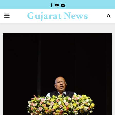
FACEBOOK
YOUTUBE
EMAIL
Gujarat News
PRIMARY
Desk
MENU