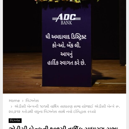
Home
બિઝનેસ
એડીસી બેન્કની ૧૦૧મી વાર્ષિક સાધારણ સભા યોજાઈ એડીસી બેન્કે રૂ.
૨૦,૨૧૨ કરોડથી વધુના બિઝનેસ સાથે નવો ઈતિહાસ રચ્યો
બિઝનેસ
એડીસી બેન્કની ૧૦૧મી વાર્ષિક સાધારણ સભા