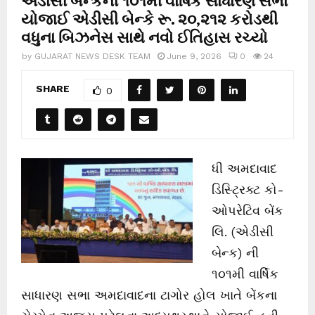
યોજાઈ એડીસી બેન્કે રૂ. ૨૦,૨૧૨ કરોડથી
વધુના બિઝનેસ સાથે નવો ઈતિહાસ રચ્યો
by
GUJARAT NEWS DESK TEAM
June 9, 2026
0
24
SHARE
0
ધી અમદાવાદ
ડિસ્ટ્રિક્ટ કો-
ઓપરેટિવ બેંક
લિ. (એડીસી
બેન્ક) ની
૧૦૧મી વાર્ષિક
સાધારણ સભા અમદાવાદના ટાગોર હોલ ખાતે બેંકના