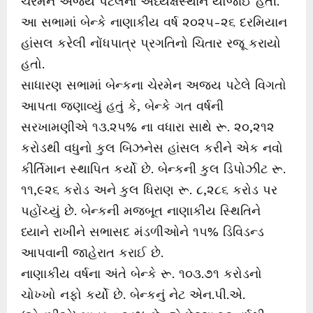
ચેરમેન અજય પટેલના અધ્યક્ષસ્થાને યોજાઈ હતી.
આ સભામાં બેન્કે નાણાકીય વર્ષ ૨૦૨૫-૨૬ દરમિયાન
હાંસલ કરેલી નોંધપાત્ર પ્રગતિનો ચિતાર રજૂ કરાયો
હતો.
સાધારણ સભામાં બેન્કના ચેરમેન અજય પટેલે વિગતો
આપતા જણાવ્યું હતું કે, બેન્કે ગત વર્ષની
સરખામણીએ ૧૩.૨૫% ના વધારા સાથે રૂ. ૨૦,૨૧૨
કરોડથી વધુનો કુલ બિઝનેસ હાંસલ કરીને એક નવો
કીર્તિમાન સ્થાપિત કર્યો છે. બેન્કની કુલ ડિપોઝીટ રૂ.
૧૧,૯૨૬ કરોડ અને કુલ ધિરાણ રૂ. ૮,૨૮૬ કરોડ પર
પહોંચ્યું છે. બેન્કની મજબૂત નાણાકીય સ્થિતિને
ધ્યાને રાખીને સભાસદ મંડળીઓને ૧૫% ડિવિડન્ડ
આપવાની જાહેરાત કરાઈ છે.
નાણાકીય વર્ષના અંતે બેન્કે રૂ. ૧૦૩.૭૧ કરોડનો
ચોખ્ખો નફો કર્યો છે. બેન્કનું નેટ એન.પી.એ.