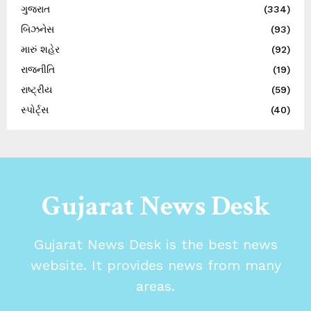
ગુજરાત
(334)
બિઝનેસ
(93)
મારું શહેર
(92)
રાજનીતિ
(19)
રાષ્ટ્રીય
(59)
સ્પોર્ટ્સ
(40)
Gujarat News Desk
Gujarat News Desk is the best news
website. It provides news from many
areas.