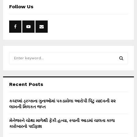
Follow Us
S
e
a
S
r
c
E
Recent Posts
h
f
A
o
કચ્છમાં ડ્રગ્સના ગુનાઓમાં પકડાયેલા આરોપી પિંટુ યાદવની ૨૨
r
લાખની મિલકત જપ્ત
R
:
C
મેનેજરને ચોથા માળેથી ફેંકી હત્યા, સ્પાની આડમાં ચાલતા કાળા
કારોબારનો પર્દાફાશ
H