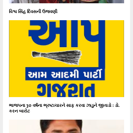
વિશ્વ સિંહ દિવસની ઉજવણી
ભાજપના 30 વર્ષના ભ્રષ્ટાચારને સાફ કરવા ઝાડુને જીતાડો : ડો.
કરન બારોટ