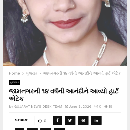
Home
ગુજરાત
જામનગરની ૧૪ વર્ષની આનંદીને આવ્યો હાર્ટ એટેક
ગુજરાત
જામનગરની ૧૪ વર્ષની આનંદીને આવ્યો હાર્ટ
એટેક
by
GUJARAT NEWS DESK TEAM
June 8, 2026
0
19
SHARE
0