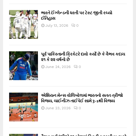
ભારતે ઈંગ્લેન્ડની ધરતી પર ટેસ્ટ જીતી રચ્યો
ઈતિહાસ
July 13, 2026
0
પૂર્વ પાકિસ્તાની ક્રિકેટરે દાવો કર્યો છે કે વૈભવ કદાચ
૨૧ કે ૨૨ વર્ષનો છે
June 24, 2026
0
એશિયન મેન્સ વોલિબોલમાં ભારતનો સતત ત્રીજો
વિજય, ચાઈનીઝ તાઈપેઈ સામે 3-1થી વિજય
June 23, 2026
0