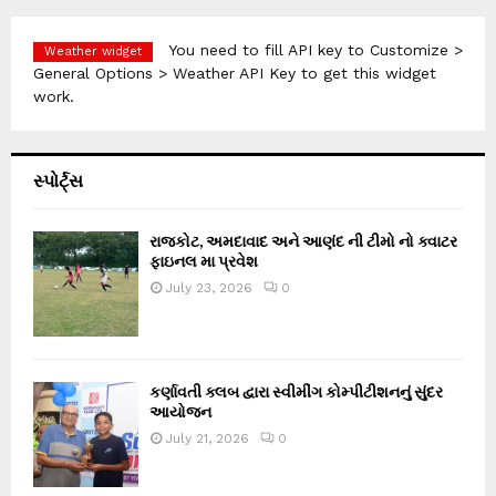
You need to fill API key to Customize >
Weather widget
General Options > Weather API Key to get this widget
work.
સ્પોર્ટ્સ
રાજકોટ, અમદાવાદ અને આણંદ ની ટીમો નો ક્વાટર
ફાઇનલ મા પ્રવેશ
July 23, 2026
0
કર્ણાવતી ક્લબ દ્વારા સ્વીમીંગ કોમ્પીટીશનનું સુંદર
આયોજન
July 21, 2026
0