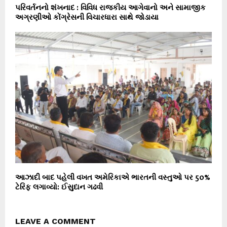
પરિવર્તનનો શંખનાદ : વિવિધ રાજકીય આગેવાનો અને સામાજીક
અગ્રણીઓ કોંગ્રેસની વિચારધારા સાથે જોડાયા
આઝાદી બાદ પહેલી વખત અમેરિકાએ ભારતની વસ્તુઓ પર 50%
ટેરિફ લગાવ્યો: ઈસુદાન ગઢવી
LEAVE A COMMENT