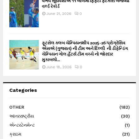
વૈભવ સૂર્યવંશીએ ૧૧ બોલમાં ફિફ્ટી ફટકારી બનાવ્યો
વર્લ્ડ રેકોર્ડ
June 21, 2026
0
ફૂટસેલ ક્લબ ચેમ્પિયનશીપ 2025-26ઃપ્રોગ્રેસિવ
એસએ (ગુજરાત) ની ટીમ અને દિલ્લી ની ડીફેન્ડિંગ
ચેમ્પિયન ગોલ હઁટર્સ ટીમ વચ્ચે નો જોરદાર
મુકાબલો...
June 18, 2026
0
Categories
OTHER
(182)
આંતરરાષ્ટ્રીય
(30)
એન્ટરટેનમેન્ટ
(1)
ક્રાઇમ
(21)