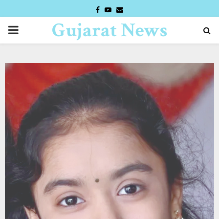
FACEBOOK
YOUTUBE
EMAIL
Gujarat News
PRIMARY
Desk
MENU