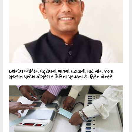
ઇથેનોલ બ્લેન્ડિંગ પેટ્રોલનાં ભાવમાં ઘટાડાની માટે માંગ કરતા
ગુજરાત પ્રદેશ કોંગ્રેસ સમિતિના પ્રવક્તા ડૉ. હિરેન બેન્કરે