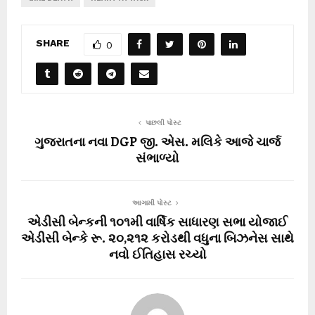
SHARE
0
પાછલી પોસ્ટ
ગુજરાતના નવા DGP જી. એસ. મલિકે આજે ચાર્જ
સંભાળ્યો
આગામી પોસ્ટ
એડીસી બેન્કની ૧૦૧મી વાર્ષિક સાધારણ સભા યોજાઈ
એડીસી બેન્કે રૂ. ૨૦,૨૧૨ કરોડથી વધુના બિઝનેસ સાથે
નવો ઈતિહાસ રચ્યો