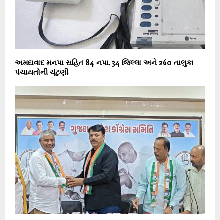
અમદાવાદ મનપા સહિત 84 નપા, 34 જિલ્લા અને 260 તાલુકા
પંચાયતોની ચૂંટણી