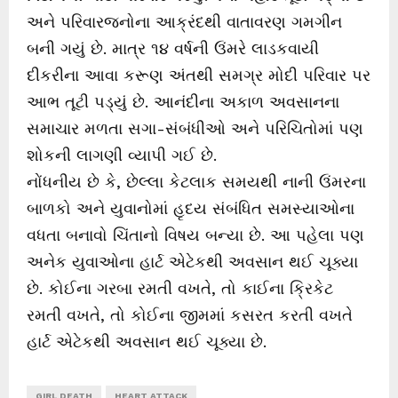
અને પરિવારજનોના આક્રંદથી વાતાવરણ ગમગીન
બની ગયું છે. માત્ર ૧૪ વર્ષની ઉંમરે લાડકવાયી
દીકરીના આવા કરૂણ અંતથી સમગ્ર મોદી પરિવાર પર
આભ તૂટી પડ્યું છે. આનંદીના અકાળ અવસાનના
સમાચાર મળતા સગા-સંબંધીઓ અને પરિચિતોમાં પણ
શોકની લાગણી વ્યાપી ગઈ છે.
નોંધનીય છે કે, છેલ્લા કેટલાક સમયથી નાની ઉંમરના
બાળકો અને યુવાનોમાં હૃદય સંબંધિત સમસ્યાઓના
વધતા બનાવો ચિંતાનો વિષય બન્યા છે. આ પહેલા પણ
અનેક યુવાઓના હાર્ટ એટેકથી અવસાન થઈ ચૂક્યા
છે. કોઈના ગરબા રમતી વખતે, તો કાઈના ક્રિકેટ
રમતી વખતે, તો કોઈના જીમમાં કસરત કરતી વખતે
હાર્ટ એટેકથી અવસાન થઈ ચૂક્યા છે.
GIRL DEATH
HEART ATTACK