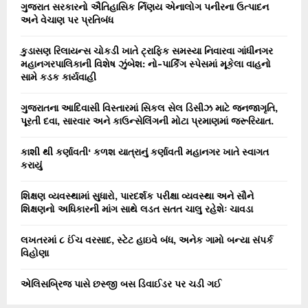
ગુજરાત સરકારનો ઐતિહાસિક ર્નિણય એનાલોગ પનીરના ઉત્પાદન
અને વેચાણ પર પ્રતિબંધ
કુડાસણ રિલાયન્સ ચોકડી ખાતે ટ્રાફિક સમસ્યા નિવારવા ગાંધીનગર
મહાનગરપાલિકાની વિશેષ ઝુંબેશ: નો-પાર્કિંગ સ્પેસમાં મૂકેલા વાહનો
સામે કડક કાર્યવાહી
ગુજરાતના આદિવાસી વિસ્તારમાં સિકલ સેલ ડિસીઝ માટે જનજાગૃતિ,
પૂરતી દવા, સારવાર અને કાઉન્સેલિંગની મોટા પ્રમાણમાં જરૂરિયાત.
કાશી થી કર્ણાવતી‘ કળશ યાત્રાનું કર્ણાવતી મહાનગર ખાતે સ્વાગત
કરાયું
શિક્ષણ વ્યવસ્થામાં સુધારો, પારદર્શક પરીક્ષા વ્યવસ્થા અને સૌને
શિક્ષણનો અધિકારની માંગ સાથે લડત સતત ચાલુ રહેશેઃ ચાવડા
લખતરમાં ૮ ઈંચ વરસાદ, સ્ટેટ હાઇવે બંધ, અનેક ગામો બન્યા સંપર્ક
વિહોણા
એલિસબ્રિજ પાસે છસ્જી બસ ડિવાઈડર પર ચડી ગઈ