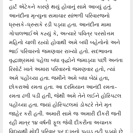
હાર્ટ એટેકને કારણે થયું હોવાનું સામે આવ્યું હતું.
આનંદીના મૃત્યુના સમાચાર સાંભળી પરિવારજનો
ધ્રુસકે-ધ્રુસકે રડી પડ્યા હતા. આનંદીના મામા
ગોપાલભાઈએ કહ્યું કે, અત્યારે પવિત્ર પરસોત્તમ
મહિનો ચાલી રહ્યો હોવાથી અમે બધી બહેનોનો અને
ભાઈ પરિવારનો જમણવાર રાખ્યો હતો. સદભાવના
વૃદ્ધાશ્રમમાં પહેલા બધા વૃદ્ધોને જમાડ્યા પછી અનંતા
રિસોર્ટ ખાતે અમારા પરિવારનો જમણવાર હતો, ત્યાં
અમે પહોંચ્યા હતા. જમીને અમે બધા બેઠાં હતા,
છોકરાઓ રમતા હતા. આ દરમિયાન આનંદી રમતા-
રમતા ઢળી પડી હતી, જેથી અમે તેને લઈને હોસ્પિટલ
પહોંચ્યા હતા. જ્યાં હોસ્પિટલમાં ડોક્ટરે તેને મૃત
જાહેર કરી હતી. અમારી સામે જ અમારી દીકરી જતી
રહી માત્ર ૧૪ વર્ષની ફૂલ જેવી દીકરીના અચાનક
વિદાયથી મોદી પરિવાર પર દુ:ખનો પહાડ તૂટી પડ્યો છે