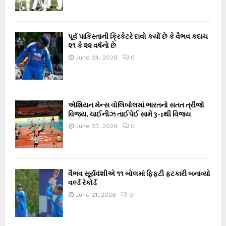
પૂર્વ પાકિસ્તાની ક્રિકેટરે દાવો કર્યો છે કે વૈભવ કદાચ
૨૧ કે ૨૨ વર્ષનો છે
June 24, 2026
0
એશિયન મેન્સ વોલિબોલમાં ભારતનો સતત ત્રીજો
વિજય, ચાઈનીઝ તાઈપેઈ સામે 3-1થી વિજય
June 23, 2026
0
વૈભવ સૂર્યવંશીએ ૧૧ બોલમાં ફિફ્ટી ફટકારી બનાવ્યો
વર્લ્ડ રેકોર્ડ
June 21, 2026
0