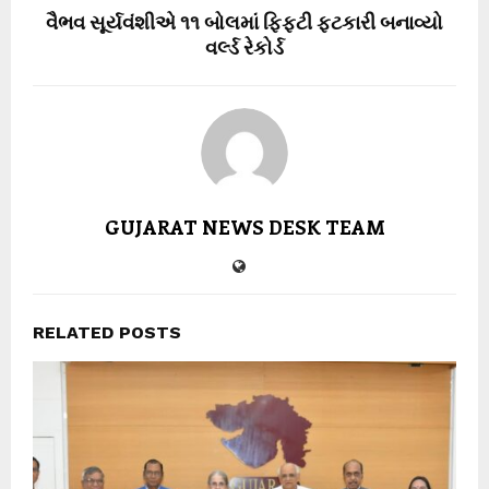
વૈભવ સૂર્યવંશીએ ૧૧ બોલમાં ફિફ્ટી ફટકારી બનાવ્યો
વર્લ્ડ રેકોર્ડ
GUJARAT NEWS DESK TEAM
RELATED POSTS