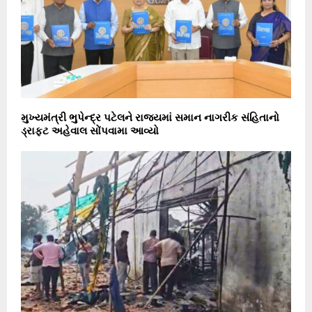
મુખ્યમંત્રી ભુપેન્દ્ર પટેલને રાજ્યમાં સમાન નાગરીક સંહિતાનો
ડ્રાફ્ટ અહેવાલ સોંપવામા આવ્યો