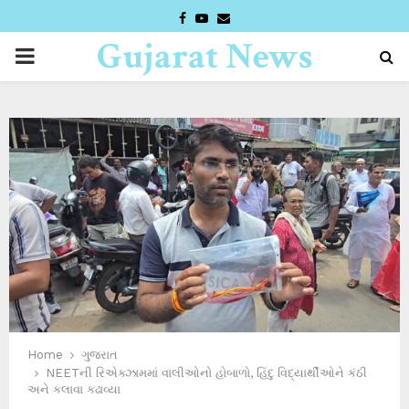
FACEBOOK
YOUTUBE
EMAIL
Gujarat News
PRIMARY
Desk
MENU
Home
ગુજરાત
NEETની રિએક્ઝામમાં વાલીઓનો હોબાળો, હિંદુ વિદ્યાર્થીઓને કંઠી
અને કલાવા કઢાવ્યા