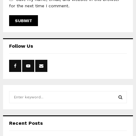
for the next time I comment.
Follow Us
S
e
a
S
r
c
E
Recent Posts
h
f
A