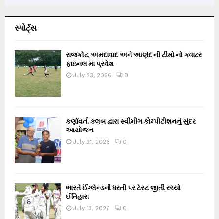
સ્પોર્ટ્સ
રાજકોટ, અમદાવાદ અને આણંદ ની ટીમો નો ક્વાટર
ફાઇનલ મા પ્રવેશ
July 23, 2026
0
કર્ણાવતી ક્લબ દ્વારા સ્વીમીંગ કોમ્પીટીશનનું સુંદર
આયોજન
July 21, 2026
0
ભારતે ઈંગ્લેન્ડની ધરતી પર ટેસ્ટ જીતી રચ્યો
ઈતિહાસ
July 13, 2026
0