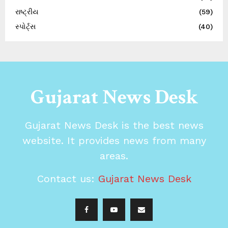
રાષ્ટ્રીય
(59)
સ્પોર્ટ્સ
(40)
Gujarat News Desk
Gujarat News Desk is the best news
website. It provides news from many
areas.
Contact us:
Gujarat News Desk