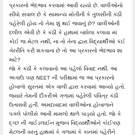
પ્રકારનો ભેદભાવ કરવામાં આવી રહ્યો છે. વાલીઓનો
સીધો સવાલ છે કે સામાન્ય મોતીની કે તુલસીની કંઠી
પહેરેલી હોય તો તેમા શું થઈ જવાનું છે? વાલીઓની
દલીલ એવી છે કે કંઠી કે હાથમાં બાંધેલા કલાવા માં
કોઈ જ મેટલ નથી, ના તો તેના દ્વારા વિદ્યાર્થીઓ કંઈ
ગેરરીતિ કરી શકવાના છે તો આ પ્રકારનો ભેદભાવ શા
માટે?
જાે કે કંઠી કે કલાવાનો આ પહેલો વિવાદ નથી. આ
અગાઉ પણ NEET ની પરીક્ષામાં જ આ પ્રકારનો
હોબાળો સુરતમાં એક વાલી દ્વારા કરવામાં આવ્યો હતો.
જ્યારે તેમની દીકરીએ ગળામાં પહેરેલી પવિત્ર કંઠી
ઉતારાવી હતી. અમદાવાદમાં વાલીઓના હોબાળાને
પગલે પોલીસે આવી મામલો થાળે પાડ્યો હતો. જાે કે
દ્ગ્છ ની ગાઈડલાઈન મુજબ વિદ્યાર્થીઓને કોઈપણ
મેટલની વસ્તુ હાથમાં કે ગળામાં કે કાનમાં પહેરીને