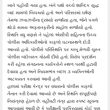
ખાતે પહોંચી ગયા હતા. બંને પક્ષો વચ્ચે શાબ્દિક યુદ્ધ
બાદ મામલો બિચક્યો હતો અને પરિસરમાં ઘર્ષણ
તેમજ ઝપાઝપીના દ્રશ્યો સર્જાયા હતા, જેને પગલે
થોડો સમય અફરાતફરીનો માહોલ સર્જાયો હતો.
સ્થિતિ વધુ વણસે તે પહેલાં એસીપી સહિતના ઉચ્ચ
પોલીસ અધિકારીઓનો કાફલો ઘટનાસ્થળે દોડી
આવ્યો હતો. પોલીસે પરિસ્થિતિ પર કાબૂ મેળવી ચુસ્ત
પોલીસ બંદોબસ્ત ગોઠવી દીધો હતો. વિરોધ પ્રદર્શન
કરી રહેલા સંગઠનના કાર્યકરોને સ્થળ પરથી હટાવી
દેવાયા હતા અને નિયમભંગ બદલ ૩ વ્યક્તિઓની
અટકાયત કરવામાં આવી હતી.
હાલમાં પરીક્ષા કેન્દ્ર પર વધારાનો પોલીસ કાફલો
તૈનાત કરી દેવામાં આવ્યો છે અને સ્થિતિ સંપૂર્ણપણે
નિયંત્રણ હેઠળ છે. વહીવટી તંત્ર દ્વારા સ્પષ્ટ સૂચના
આપવામાં આવી છે કે પરીક્ષાની પ્રક્રિયામાં કોઈ પણ