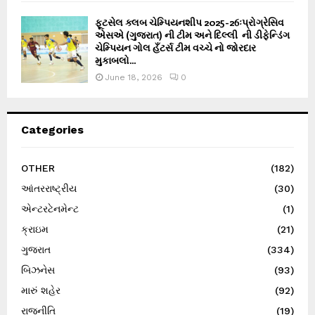
ફૂટસેલ ક્લબ ચેમ્પિયનશીપ 2025-26ઃપ્રોગ્રેસિવ
એસએ (ગુજરાત) ની ટીમ અને દિલ્લી ની ડીફેન્ડિંગ
ચેમ્પિયન ગોલ હઁટર્સ ટીમ વચ્ચે નો જોરદાર
મુકાબલો...
June 18, 2026
0
Categories
OTHER
(182)
આંતરરાષ્ટ્રીય
(30)
એન્ટરટેનમેન્ટ
(1)
ક્રાઇમ
(21)
ગુજરાત
(334)
બિઝનેસ
(93)
મારું શહેર
(92)
રાજનીતિ
(19)