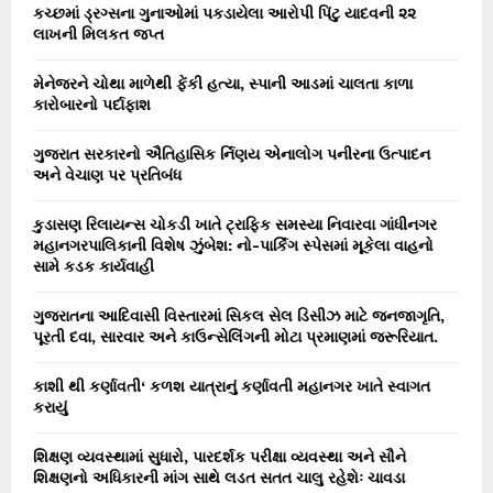
o
કચ્છમાં ડ્રગ્સના ગુનાઓમાં પકડાયેલા આરોપી પિંટુ યાદવની ૨૨
r
લાખની મિલકત જપ્ત
R
:
C
મેનેજરને ચોથા માળેથી ફેંકી હત્યા, સ્પાની આડમાં ચાલતા કાળા
કારોબારનો પર્દાફાશ
H
ગુજરાત સરકારનો ઐતિહાસિક ર્નિણય એનાલોગ પનીરના ઉત્પાદન
અને વેચાણ પર પ્રતિબંધ
કુડાસણ રિલાયન્સ ચોકડી ખાતે ટ્રાફિક સમસ્યા નિવારવા ગાંધીનગર
મહાનગરપાલિકાની વિશેષ ઝુંબેશ: નો-પાર્કિંગ સ્પેસમાં મૂકેલા વાહનો
સામે કડક કાર્યવાહી
ગુજરાતના આદિવાસી વિસ્તારમાં સિકલ સેલ ડિસીઝ માટે જનજાગૃતિ,
પૂરતી દવા, સારવાર અને કાઉન્સેલિંગની મોટા પ્રમાણમાં જરૂરિયાત.
કાશી થી કર્ણાવતી‘ કળશ યાત્રાનું કર્ણાવતી મહાનગર ખાતે સ્વાગત
કરાયું
શિક્ષણ વ્યવસ્થામાં સુધારો, પારદર્શક પરીક્ષા વ્યવસ્થા અને સૌને
શિક્ષણનો અધિકારની માંગ સાથે લડત સતત ચાલુ રહેશેઃ ચાવડા