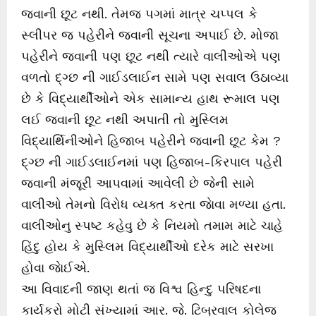
જવાની છૂટ નથી. તેમજ પગમાં માત્ર ચપ્પલ કે
સ્લીપર જ પહેરીને જવાની સૂચના અપાઈ છે. મોજા
પહેરીને જવાની પણ છૂટ નથી ત્યારે વાલીઓએ પણ
વળતો દ્ગ્છ ની ગાઈડલાઈન સામે પણ સવાલ ઉઠાવ્યા
છે કે વિદ્યાર્થીઓને એક સામાન્ય હાથ રૂમાલ પણ
લઈ જવાની છૂટ નથી અપાતી તો મુસ્લિમ
વિદ્યાર્થિનીઓને હિજાબ પહેરીને જવાની છૂટ કેમ ?
દ્ગ્છ ની ગાઈડલાઈનમાં પણ હિજાબ-કિરપાલ પહેરી
જવાની મંજૂરી આપવામાં આવેલી છે જેની સામે
વાલીઓ તેમનો વિરોધ વ્યક્ત કરતા જાેવા મળ્યા હતા.
વાલીઓનુ સ્પષ્ટ કહેવુ છે કે નિયમો તમામ માટે ચાહે
હિંદુ હોય કે મુસ્લિમ વિદ્યાર્થીઓ દરેક માટે સરખા
હોવા જાેઈએ.
આ વિવાદની જાણ થતાં જ વિશ્વ હિન્દુ પરિષદના
કાર્યકરો મોટી સંખ્યામાં આર. જે. ટિબ્રવાલ કોલેજ