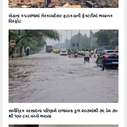
ખેડાના કપડવંજમાં ગેરકાયદેસર ફટાકડાની ફેક્ટરીમાં ભયાનક
વિસ્ફોટ
સાર્વત્રિક વરસાદના પરિણામે રાજ્યના કુલ ૨૦૭માંથી ૭૬ ડેમ ૭૦
થી ૧૦૦ ટકા વચ્ચે ભરાયા