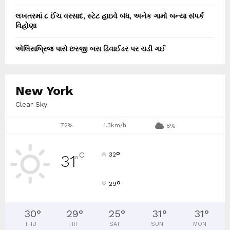
લખતરમાં ૮ ઈંચ વરસાદ, સ્ટેટ હાઇવે બંધ, અનેક ગામો બન્યા સંપર્ક
વિહોણા
એલિસબ્રિજ પાસે છસ્જી બસ ડિવાઈડર પર ચડી ગઈ
New York
Clear Sky
72%
1.3km/h
8%
°
C
32
31
°
°
29
30
°
29
°
25
°
31
°
31
°
THU
FRI
SAT
SUN
MON