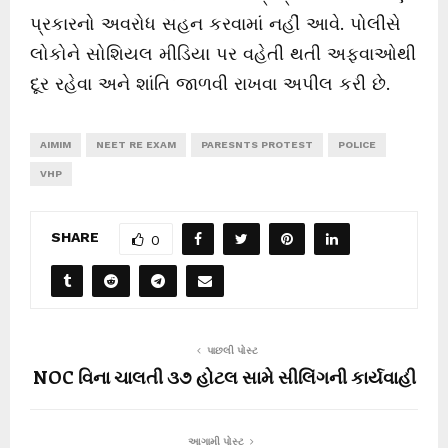
પ્રકારનો અવરોધ સહન કરવામાં નહીં આવે. પોલીસે
લોકોને સોશિયલ મીડિયા પર વહેતી થતી અફવાઓથી
દૂર રહેવા અને શાંતિ જાળવી રાખવા અપીલ કરી છે.
AIMIM
NEET RE EXAM
PARESNTS PROTEST
POLICE
VHP
SHARE
0
પાછલી પોસ્ટ
NOC વિના ચાલતી ૩૭ હોટલ સામે સીલિંગની કાર્યવાહી
આગામી પોસ્ટ