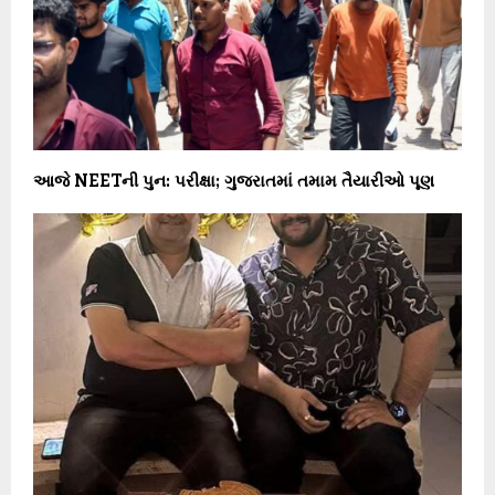
આજે NEETની પુન: પરીક્ષા; ગુજરાતમાં તમામ તૈયારીઓ પૂણ