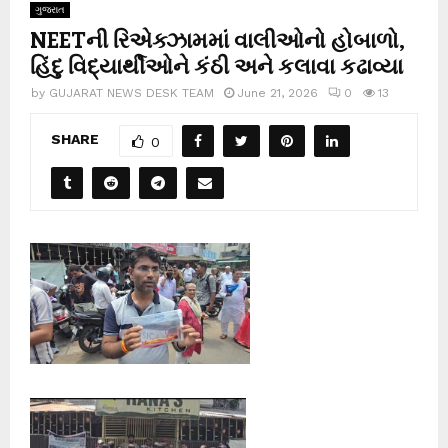
ગુજરાત
NEETની રિએક્ઝામમાં વાલીઓનો હોબાળો,
હિંદુ વિદ્યાર્થીઓને કંઠી અને કલાવા કઢાવ્યા
by
GUJARAT NEWS DESK TEAM
June 21, 2026
0
13
SHARE
0