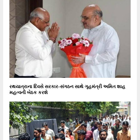
રથયાત્રાના દિવસે સરકાર-સંગઠન સાથે ગૃહમંત્રી અમિત શાહ
મહત્વની બેઠક કરશે