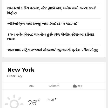
લખતરમાં ૮ ઈંચ વરસાદ, સ્ટેટ હાઇવે બંધ, અનેક ગામો બન્યા સંપર્ક
વિહોણા
એલિસબ્રિજ પાસે છસ્જી બસ ડિવાઈડર પર ચડી ગઈ
કંગના રનૌત વિરુદ્ધ લખનૌના હુસૈનગંજ પોલીસ સ્ટેશનમાં ફરિયાદ
દાખલ
અમદાવાદ સહિત રાજ્યમાં યોજાનારી જીકાસની પ્રવેશ પરીક્ષા મોકૂફ
New York
Clear Sky
91%
2.7km/h
9%
°
C
27
26
°