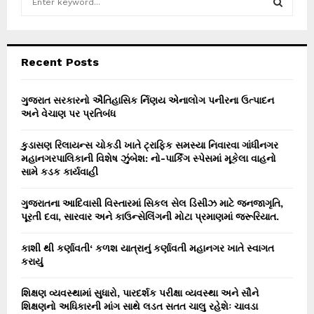
e
a
S
r
c
E
Recent Posts
h
f
A
o
ગુજરાત સરકારનો ઐતિહાસિક ર્નિણય એનાલોગ પનીરના ઉત્પાદન
r
અને વેચાણ પર પ્રતિબંધ
R
:
C
કુડાસણ રિલાયન્સ ચોકડી ખાતે ટ્રાફિક સમસ્યા નિવારવા ગાંધીનગર
મહાનગરપાલિકાની વિશેષ ઝુંબેશ: નો-પાર્કિંગ સ્પેસમાં મૂકેલા વાહનો
H
સામે કડક કાર્યવાહી
ગુજરાતના આદિવાસી વિસ્તારમાં સિકલ સેલ ડિસીઝ માટે જનજાગૃતિ,
પૂરતી દવા, સારવાર અને કાઉન્સેલિંગની મોટા પ્રમાણમાં જરૂરિયાત.
કાશી થી કર્ણાવતી‘ કળશ યાત્રાનું કર્ણાવતી મહાનગર ખાતે સ્વાગત
કરાયું
શિક્ષણ વ્યવસ્થામાં સુધારો, પારદર્શક પરીક્ષા વ્યવસ્થા અને સૌને
શિક્ષણનો અધિકારની માંગ સાથે લડત સતત ચાલુ રહેશેઃ ચાવડા