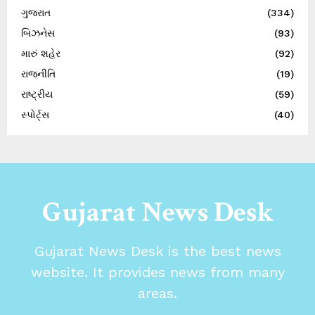
ગુજરાત
(334)
બિઝનેસ
(93)
મારું શહેર
(92)
રાજનીતિ
(19)
રાષ્ટ્રીય
(59)
સ્પોર્ટ્સ
(40)
Gujarat News Desk
Gujarat News Desk is the best news
website. It provides news from many
areas.