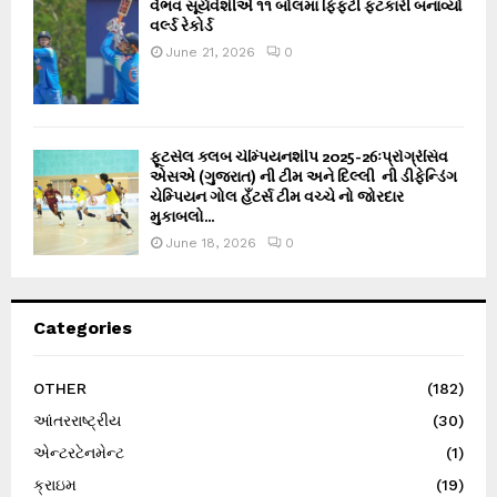
વૈભવ સૂર્યવંશીએ ૧૧ બોલમાં ફિફ્ટી ફટકારી બનાવ્યો
વર્લ્ડ રેકોર્ડ
June 21, 2026
0
ફૂટસેલ ક્લબ ચેમ્પિયનશીપ 2025-26ઃપ્રોગ્રેસિવ
એસએ (ગુજરાત) ની ટીમ અને દિલ્લી ની ડીફેન્ડિંગ
ચેમ્પિયન ગોલ હઁટર્સ ટીમ વચ્ચે નો જોરદાર
મુકાબલો...
June 18, 2026
0
Categories
OTHER
(182)
આંતરરાષ્ટ્રીય
(30)
એન્ટરટેનમેન્ટ
(1)
ક્રાઇમ
(19)