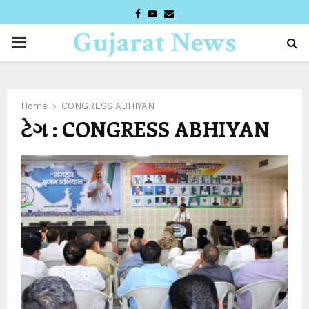
FACEBOOK
YOUTUBE
EMAIL
Gujarat News
PRIMARY
Desk
MENU
Home
CONGRESS ABHIYAN
ટેગ : CONGRESS ABHIYAN