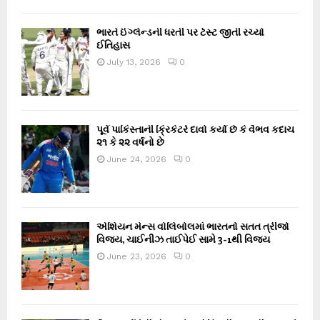
ભારતે ઈંગ્લેન્ડની ધરતી પર ટેસ્ટ જીતી રચ્યો
ઈતિહાસ
July 13, 2026
0
પૂર્વ પાકિસ્તાની ક્રિકેટરે દાવો કર્યો છે કે વૈભવ કદાચ
૨૧ કે ૨૨ વર્ષનો છે
June 24, 2026
0
એશિયન મેન્સ વોલિબોલમાં ભારતનો સતત ત્રીજો
વિજય, ચાઈનીઝ તાઈપેઈ સામે 3-1થી વિજય
June 23, 2026
0