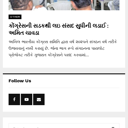
OTHER
કોંગ્રેસની સડકથી લઇ સંસદ સુધીની લડાઈ :
અમિત ચાવડા
અખિલ ભારતીય કોંગ્રસ સમિતિ દ્વારા વર્ષ ૨૦૨૫ને સંગઠન વર્ષ તરીકે
ઉજવવાનું નક્કી કરાયું છે. જેના ભાગ રૂપે સંગઠનના પાયલોટ
પ્રોજેક્ટ તરીકે ગુજરાત કોંગ્રેસને પસંદ કરવામાં...
Follow Us
S