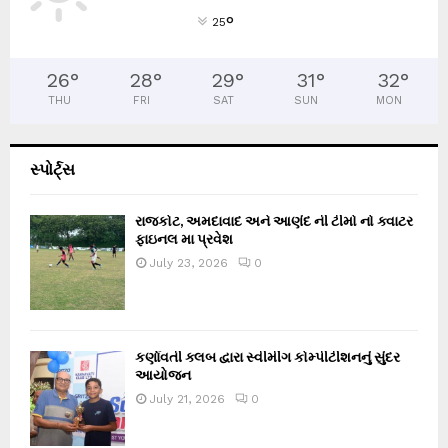
°
25
26
°
28
°
29
°
31
°
32
°
THU
FRI
SAT
SUN
MON
સ્પોર્ટ્સ
રાજકોટ, અમદાવાદ અને આણંદ ની ટીમો નો ક્વાટર
ફાઇનલ મા પ્રવેશ
July 23, 2026
0
કર્ણાવતી ક્લબ દ્વારા સ્વીમીંગ કોમ્પીટીશનનું સુંદર
આયોજન
July 21, 2026
0