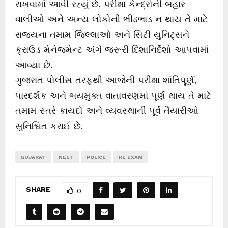
રાખવામાં આવી રહ્યું છે. પરીક્ષા કેન્દ્રોની બહાર
વાલીઓ અને અન્ય લોકોની ભીડભાડ ન થાય તે માટે
રાજ્યના તમામ જિલ્લાઓ અને સિટી યુનિટ્સને
ક્રાઉડ મેનેજમેન્ટ અંગે જરૂરી દિશાનિર્દેશો આપવામાં
આવ્યા છે.
ગુજરાત પોલીસ તરફથી આજેની પરીક્ષા શાંતિપૂર્ણ,
પારદર્શક અને ભયમુક્ત વાતાવરણમાં પૂર્ણ થાય તે માટે
તમામ સ્તરે કાયદો અને વ્યવસ્થાની પૂર્વ તૈયારીઓ
સુનિશ્ચિત કરાઈ છે.
GUJARAT
NEET
POLICE
RE EXAM
SHARE
0