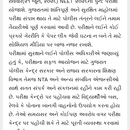
રવિવારે(૨૧ જૂન, ૨૦૨૬) NEET ૨૦૨૬ની પુન: પરીક્ષા
યોજાશે. ગુજરાતમાં શાંતિપૂર્ણ અને સુરક્ષિત માહોલમાં
પરીક્ષા સંપન્ન થાય તે માટે પોલીસ તંત્રને લઈને તમામ
તૈયારીઓ પૂર્ણ કરવામાં આવી છે. પરીક્ષાને લઈને કોઈ
પ્રકારે ગેરરીતિ કે પેપર લીક જેવી ઘટના ન બને તે માટે
સોશિયલ મીડિયા પર બાજ નજર રખાશે.
પરીક્ષામાં સુરક્ષાને લઈને પોલીસ અધિકારીએ જણાવ્યું
હતું કે, પરીક્ષાના સફળ આયોજન માટે ગુજરાત
પોલીસ કેન્દ્ર સરકાર અને રાજ્ય સરકારના શિક્ષણ
વિભાગ તેમજ NTA અને અન્ય સંબંધિત એજન્સીઓ
સાથે સતત સંપર્ક અને સંકલનમાં રહીને કામ કરી રહી
છે. પરીક્ષા કેન્દ્રો પર પહોંચવા માટે વિદ્યાર્થીઓ બસ,
રેલવે કે પોતાના ખાનગી વાહનોનો ઉપયોગ કરતા હોય
છે. તેઓ સમયસર અને કોઈપણ અવરોધ વગર પરીક્ષા
કેન્દ્ર પર પહોંચી શકે તે માટે પૂરતી વ્યવસ્થા કરવામાં