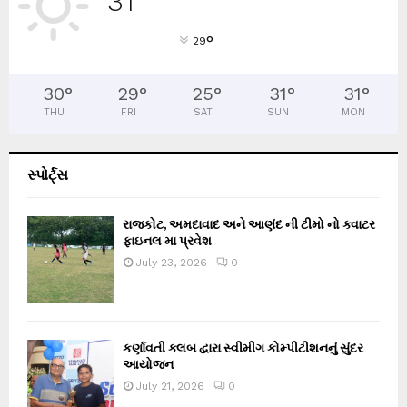
31
°
29
30
°
29
°
25
°
31
°
31
°
THU
FRI
SAT
SUN
MON
સ્પોર્ટ્સ
રાજકોટ, અમદાવાદ અને આણંદ ની ટીમો નો ક્વાટર
ફાઇનલ મા પ્રવેશ
July 23, 2026
0
કર્ણાવતી ક્લબ દ્વારા સ્વીમીંગ કોમ્પીટીશનનું સુંદર
આયોજન
July 21, 2026
0