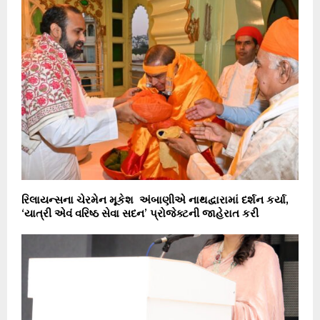
રિલાયન્સના ચેરમેન મૂકેશ અંબાણીએ નાથદ્વારામાં દર્શન કર્યા,
‘યાત્રી એવં વરિષ્ઠ સેવા સદન’ પ્રોજેક્ટની જાહેરાત કરી