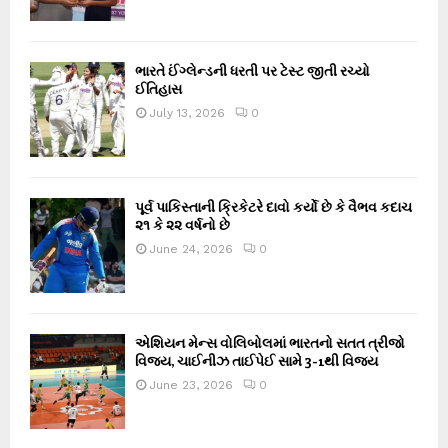
ભારતે ઈંગ્લેન્ડની ધરતી પર ટેસ્ટ જીતી રચ્યો
ઈતિહાસ
July 13, 2026
0
પૂર્વ પાકિસ્તાની ક્રિકેટરે દાવો કર્યો છે કે વૈભવ કદાચ
૨૧ કે ૨૨ વર્ષનો છે
June 24, 2026
0
એશિયન મેન્સ વોલિબોલમાં ભારતનો સતત ત્રીજો
વિજય, ચાઈનીઝ તાઈપેઈ સામે 3-1થી વિજય
June 23, 2026
0