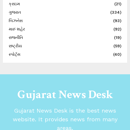
ક્રાઇમ
(21)
ગુજરાત
(334)
બિઝનેસ
(93)
મારું શહેર
(92)
રાજનીતિ
(19)
રાષ્ટ્રીય
(59)
સ્પોર્ટ્સ
(40)
Gujarat News Desk
Gujarat News Desk is the best news
website. It provides news from many
areas.