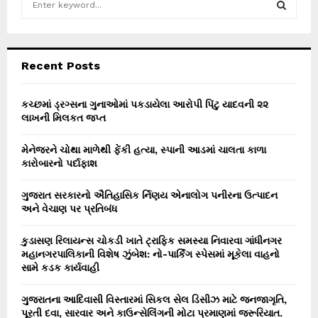
e
a
S
r
c
E
Recent Posts
h
f
A
o
કચ્છમાં ડ્રગ્સના ગુનાઓમાં પકડાયેલા આરોપી પિંટુ યાદવની ૨૨
r
લાખની મિલકત જપ્ત
R
:
C
મેનેજરને ચોથા માળેથી ફેંકી હત્યા, સ્પાની આડમાં ચાલતા કાળા
કારોબારનો પર્દાફાશ
H
ગુજરાત સરકારનો ઐતિહાસિક ર્નિણય એનાલોગ પનીરના ઉત્પાદન
અને વેચાણ પર પ્રતિબંધ
કુડાસણ રિલાયન્સ ચોકડી ખાતે ટ્રાફિક સમસ્યા નિવારવા ગાંધીનગર
મહાનગરપાલિકાની વિશેષ ઝુંબેશ: નો-પાર્કિંગ સ્પેસમાં મૂકેલા વાહનો
સામે કડક કાર્યવાહી
ગુજરાતના આદિવાસી વિસ્તારમાં સિકલ સેલ ડિસીઝ માટે જનજાગૃતિ,
પૂરતી દવા, સારવાર અને કાઉન્સેલિંગની મોટા પ્રમાણમાં જરૂરિયાત.