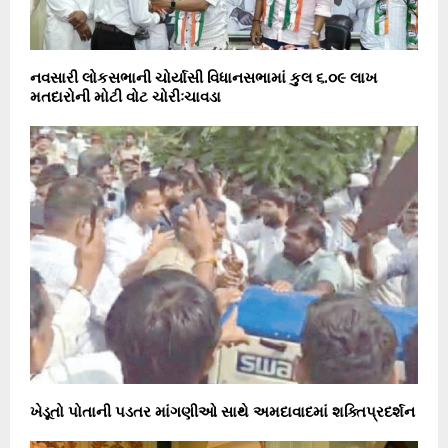
નવસારી લોકસભાની ચોર્યાસી વિધાનસભામાં કુલ ૬.૦૯ લાખ
મતદારોની મોટી વોટ ચોરીઃચાવડા
ખેડૂતો પોતાની પડતર માંગણીઓ સાથે અમદાવાદમાં શક્તિપ્રદર્શન