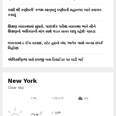
કાશી થી કર્ણાવતી‘ કળશ યાત્રાનું કર્ણાવતી મહાનગર ખાતે સ્વાગત
કરાયું
શિક્ષણ વ્યવસ્થામાં સુધારો, પારદર્શક પરીક્ષા વ્યવસ્થા અને સૌને
શિક્ષણનો અધિકારની માંગ સાથે લડત સતત ચાલુ રહેશેઃ ચાવડા
લખતરમાં ૮ ઈંચ વરસાદ, સ્ટેટ હાઇવે બંધ, અનેક ગામો બન્યા સંપર્ક
વિહોણા
એલિસબ્રિજ પાસે છસ્જી બસ ડિવાઈડર પર ચડી ગઈ
New York
Clear Sky
72%
1.3km/h
8%
°
C
32
°