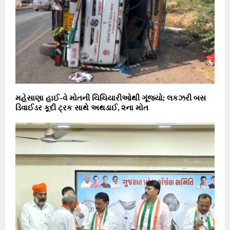
મહેસાણા હાઈ-વે મોતની ચિચિયારીઓથી ગૂંજ્યો; લકઝરી બસ
ડિવાઈડર કૂદી ટ્રક સાથે અથડાઈ, ૨ના મોત