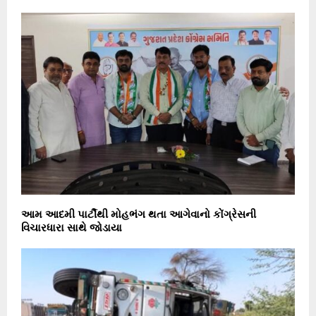
આમ આદમી પાર્ટીથી મોહભંગ થતા આગેવાનો કોંગ્રેસની
વિચારધારા સાથે જોડાયા