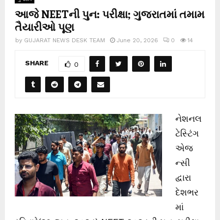
આજે NEETની પુન: પરીક્ષા; ગુજરાતમાં તમામ
તૈયારીઓ પૂણ
by
GUJARAT NEWS DESK TEAM
June 20, 2026
0
14
SHARE
0
નેશનલ
ટેસ્ટિંગ
એજ
ન્સી
દ્વારા
દેશભર
માં