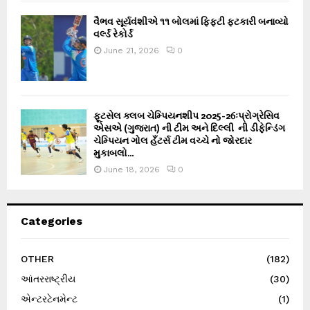
વૈભવ સૂર્યવંશીએ ૧૧ બોલમાં ફિફ્ટી ફટકારી બનાવ્યો
વર્લ્ડ રેકોર્ડ
June 21, 2026
0
ફૂટસેલ ક્લબ ચેમ્પિયનશીપ 2025-26ઃપ્રોગ્રેસિવ
એસએ (ગુજરાત) ની ટીમ અને દિલ્લી ની ડીફેન્ડિંગ
ચેમ્પિયન ગોલ હઁટર્સ ટીમ વચ્ચે નો જોરદાર
મુકાબલો...
June 18, 2026
0
Categories
OTHER
(182)
આંતરરાષ્ટ્રીય
(30)
એન્ટરટેનમેન્ટ
(1)