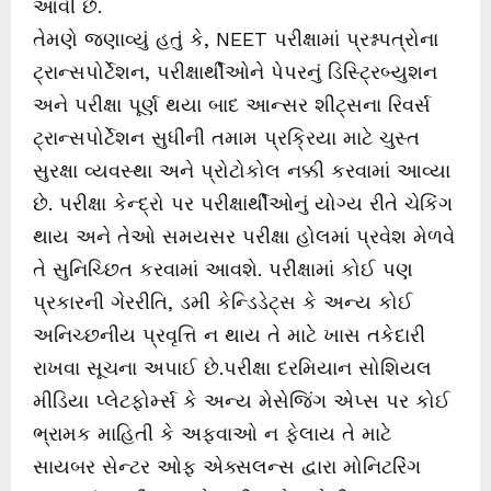
આવી છે.
તેમણે જણાવ્યું હતું કે, NEET પરીક્ષામાં પ્રશ્નપત્રોના
ટ્રાન્સપોર્ટેશન, પરીક્ષાર્થીઓને પેપરનું ડિસ્ટ્રિબ્યુશન
અને પરીક્ષા પૂર્ણ થયા બાદ આન્સર શીટ્સના રિવર્સ
ટ્રાન્સપોર્ટેશન સુધીની તમામ પ્રક્રિયા માટે ચુસ્ત
સુરક્ષા વ્યવસ્થા અને પ્રોટોકોલ નક્કી કરવામાં આવ્યા
છે. પરીક્ષા કેન્દ્રો પર પરીક્ષાર્થીઓનું યોગ્ય રીતે ચેકિંગ
થાય અને તેઓ સમયસર પરીક્ષા હોલમાં પ્રવેશ મેળવે
તે સુનિચ્છિત કરવામાં આવશે. પરીક્ષામાં કોઈ પણ
પ્રકારની ગેરરીતિ, ડમી કેન્ડિડેટ્સ કે અન્ય કોઈ
અનિચ્છનીય પ્રવૃત્તિ ન થાય તે માટે ખાસ તકેદારી
રાખવા સૂચના અપાઈ છે.પરીક્ષા દરમિયાન સોશિયલ
મીડિયા પ્લેટફોર્મ્સ કે અન્ય મેસેજિંગ એપ્સ પર કોઈ
ભ્રામક માહિતી કે અફવાઓ ન ફેલાય તે માટે
સાયબર સેન્ટર ઓફ એક્સલન્સ દ્વારા મોનિટરિંગ