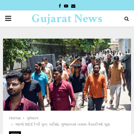
FACEBOOK
YOUTUBE
EMAIL
Gujarat News
PRIMARY
Desk
MENU
Home
ગુજરાત
આજે NEETની પુન: પરીક્ષા; ગુજરાતમાં તમામ તૈયારીઓ પૂણ
ગુજરાત