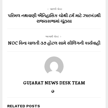
પાછલી પોસ્ટ
પરિમલ નથવાણી ઐતિહાસિક ચોથી ટર્મ માટે ઝારખંડથી
રાજ્યસભામાં ચૂંટાયા
આગામી પોસ્ટ
NOC વિના ચાલતી ૩૭ હોટલ સામે સીલિંગની કાર્યવાહી
GUJARAT NEWS DESK TEAM
RELATED POSTS