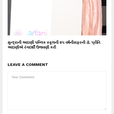
મુન્દ્રાની અદાણી પબ્લિક સ્કૂલની ૨૫ વર્ષનીસફરની ડૉ. પ્રીતિ
અદાણીએ રંગદર્શી ઉજવણી કરી
LEAVE A COMMENT