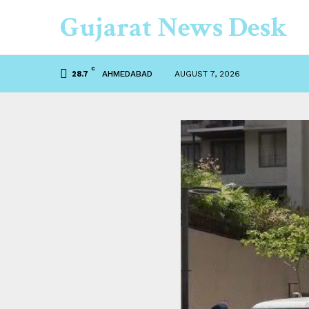
Gujarat News Desk
C
AHMEDABAD
AUGUST 7, 2026
28.7