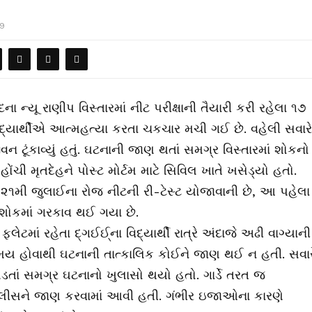
19
ા ન્યૂ રાણીપ વિસ્તારમાં નીટ પરીક્ષાની તૈયારી કરી રહેલા ૧૭
વિદ્યાર્થીએ આત્મહત્યા કરતા ચકચાર મચી ગઈ છે. વહેલી સવારે
ન ટૂંકાવ્યું હતું. ઘટનાની જાણ થતાં સમગ્ર વિસ્તારમાં શોકનો
ચી મૃતદેહને પોસ્ટ મોર્ટમ માટે સિવિલ ખાતે ખસેડ્યો હતો.
 ૨૧મી જુલાઈના રોજ નીટની રી-ટેસ્ટ યોજાવાની છે, આ પહેલ
શોકમાં ગરકાવ થઈ ગયા છે.
લેટમાં રહેતા દ્ગઈઈ્ના વિદ્યાર્થી રાત્રે અંદાજે અઢી વાગ્યાની
ય હોવાથી ઘટનાની તાત્કાલિક કોઈને જાણ થઈ ન હતી. સવાર
ર પડતાં સમગ્ર ઘટનાનો ખુલાસો થયો હતો. ગાર્ડે તરત જ
ોલીસને જાણ કરવામાં આવી હતી. ગંભીર ઇજાઓના કારણે