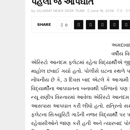
પહેલા જ આપઘાત
by
GUJARAT NEWS DESK TEAM
June 18, 2026
0
SHARE
0
અમદાવાદન
વર્ષીય 
એરિસ્ટો આનંદમ ફલેટમાં રહેતા વિદ્યાર્થીએ જીવ
માહોલ છવાઈ ગયો હતો. પોલીસે ઘટના સ્થળે પહોં
નોંધનીય છે કે, ૩ દિવસ બાદ એટલે કે આગામી
વિદ્યાર્થીના આપઘાતના બનાવથી પરિજનો પણ 
ન્યૂ રાણીપ વિસ્તારમાં આવેલા એરિસ્ટો આનંદમ ફ્
આસપાસ આપઘાત કરી લીધો હતો. રાત્રિનો સમ
ફલેટના સિક્યુરિટી ગાર્ડની નજર વિદ્યાર્થી પ
રહેવાસીઓને જાણ કરી હતી અને ત્યારબાદ પ