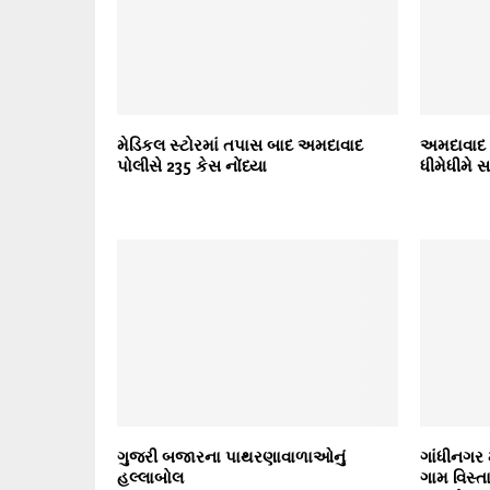
મેડિકલ સ્ટોરમાં તપાસ બાદ અમદાવાદ
અમદાવાદ એ
પોલીસે 235 કેસ નોંધ્યા
ધીમેધીમે 
ગુજરી બજારના પાથરણાવાળાઓનું
ગાંધીનગર 
હલ્લાબોલ
ગામ વિસ્ત