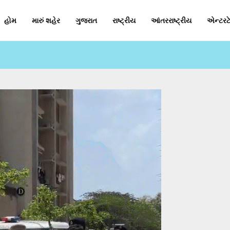
હોમ
મારું શહેર
ગુજરાત
રાષ્ટ્રીય
આંતરરાષ્ટ્રીય
એન્ટરટે