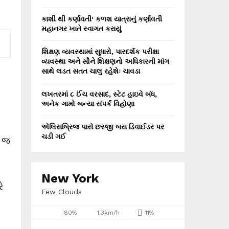
કાશી થી કર્ણાવતી‘ કળશ યાત્રાનું કર્ણાવતી
મહાનગર ખાતે સ્વાગત કરાયું
શિક્ષણ વ્યવસ્થામાં સુધારો, પારદર્શક પરીક્ષા
વ્યવસ્થા અને સૌને શિક્ષણનો અધિકારની માંગ
સાથે લડત સતત ચાલુ રહેશેઃ ચાવડા
લખતરમાં ૮ ઈંચ વરસાદ, સ્ટેટ હાઇવે બંધ,
અનેક ગામો બન્યા સંપર્ક વિહોણા
એલિસબ્રિજ પાસે છસ્જી બસ ડિવાઈડર પર
ચડી ગઈ
ા જ
New York
ે
Few Clouds
80%
1.3km/h
11%