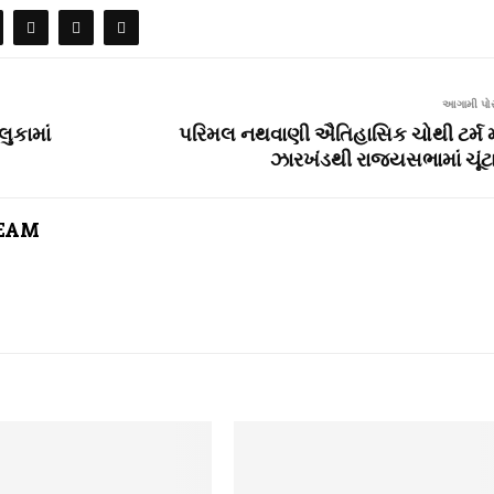
આગામી પોસ
ુકામાં
પરિમલ નથવાણી ઐતિહાસિક ચોથી ટર્મ મ
ઝારખંડથી રાજ્યસભામાં ચૂંટ
TEAM