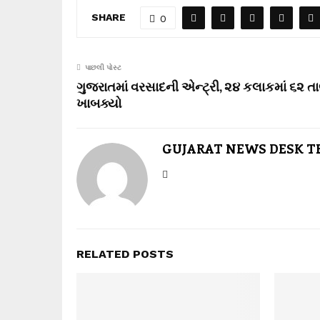
SHARE
0
પાછલી પોસ્ટ
ગુજરાતમાં વરસાદની એન્ટ્રી, ૨૪ કલાકમાં ૬૨ તાલ
ખાબક્યો
GUJARAT NEWS DESK 
RELATED POSTS