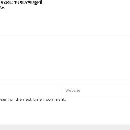
ર કરાયા: ૧૫ શાકભાજીની
્ત
wser for the next time I comment.