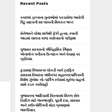
E
Recent Posts
h
f
A
o
કચ્છમાં ડ્રગ્સના ગુનાઓમાં પકડાયેલા આરોપી
r
R
પિંટુ યાદવની ૨૨ લાખની મિલકત જપ્ત
:
C
મેનેજરને ચોથા માળેથી ફેંકી હત્યા, સ્પાની
આડમાં ચાલતા કાળા કારોબારનો પર્દાફાશ
H
ગુજરાત સરકારનો ઐતિહાસિક ર્નિણય
એનાલોગ પનીરના ઉત્પાદન અને વેચાણ પર
પ્રતિબંધ
કુડાસણ રિલાયન્સ ચોકડી ખાતે ટ્રાફિક
સમસ્યા નિવારવા ગાંધીનગર મહાનગરપાલિકાની
વિશેષ ઝુંબેશ: નો-પાર્કિંગ સ્પેસમાં મૂકેલા વાહનો
સામે કડક કાર્યવાહી
ગુજરાતના આદિવાસી વિસ્તારમાં સિકલ સેલ
ડિસીઝ માટે જનજાગૃતિ, પૂરતી દવા, સારવાર
અને કાઉન્સેલિંગની મોટા પ્રમાણમાં
જરૂરિયાત.