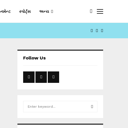
નમેન્ટ
સ્પોર્ટ્સ
અન્ય
FACEBOOK
YOUTUBE
EMAIL
Follow Us
S
e
a
S
r
c