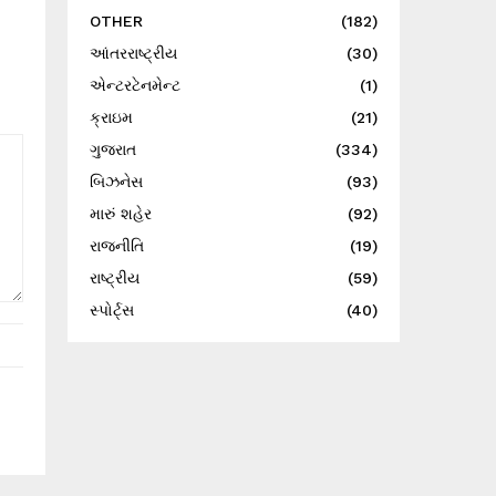
OTHER
(182)
આંતરરાષ્ટ્રીય
(30)
એન્ટરટેનમેન્ટ
(1)
ક્રાઇમ
(21)
ગુજરાત
(334)
બિઝનેસ
(93)
મારું શહેર
(92)
રાજનીતિ
(19)
રાષ્ટ્રીય
(59)
સ્પોર્ટ્સ
(40)