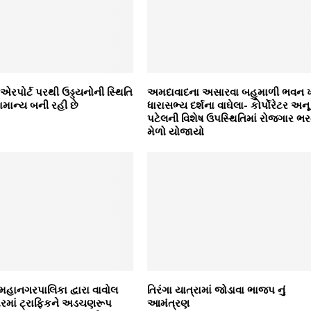
રપોર્ટ પરથી ઉડ્ડયનોની સ્થિતિ
અમદાવાદના અસારવા બહુમાળી ભવન ખ
સામાન્ય બની રહી છે
ધારાસભ્ય દર્શના વાઘેલા- કોર્પોરેટર અનૂ
પટેલની વિશેષ ઉપસ્થિતિમાં રોજગાર ભર
મેળો યોજાયો
મહાનગરપાલિકા દ્વારા વાવોલ
તિરંગા યાત્રામાં જોડાવા ભાજપ નું
ારમાં ટ્રાફિકને અડચણરૂપ
આમંત્રણ