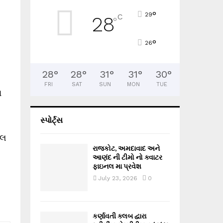
°
29
C
28
°
°
26
28
°
28
°
31
°
31
°
30
°
FRI
SAT
SUN
MON
TUE
ા
સ્પોર્ટ્સ
ાલ
રાજકોટ, અમદાવાદ અને
આણંદ ની ટીમો નો ક્વાટર
ફાઇનલ મા પ્રવેશ
July 23, 2026
0
કર્ણાવતી ક્લબ દ્વારા