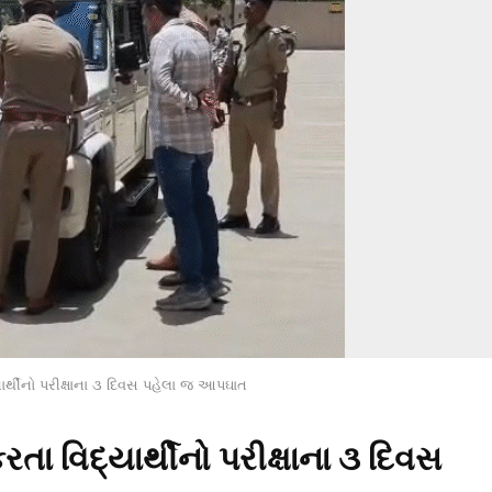
ાર્થીનો પરીક્ષાના ૩ દિવસ પહેલા જ આપઘાત
તા વિદ્યાર્થીનો પરીક્ષાના ૩ દિવસ