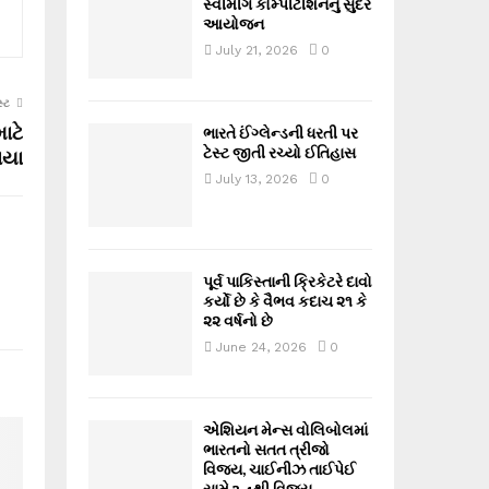
સ્વીમીંગ કોમ્પીટીશનનું સુંદર
આયોજન
July 21, 2026
0
્ટ
ાટે
ભારતે ઈંગ્લેન્ડની ધરતી પર
ટેસ્ટ જીતી રચ્યો ઈતિહાસ
ાયા
July 13, 2026
0
પૂર્વ પાકિસ્તાની ક્રિકેટરે દાવો
કર્યો છે કે વૈભવ કદાચ ૨૧ કે
૨૨ વર્ષનો છે
June 24, 2026
0
એશિયન મેન્સ વોલિબોલમાં
ભારતનો સતત ત્રીજો
વિજય, ચાઈનીઝ તાઈપેઈ
સામે 3-1થી વિજય