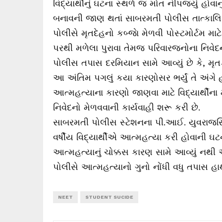
વિદ્યાર્થીનું ઘટના સ્થળે જ મોત નીપજ્યું હોવાનુ
બનાવની જાણ થતાં સાબરમતી પોલીસ તાત્કાલિક
પોલીસે મૃતદેહનો કબ્જાે મેળવી પોસ્ટમોર્ટમ 
પરથી મળેલા પુરાવા તેમજ પરિવારજનોના નિવે
પોલીસ તપાસ દરમિયાન સામે આવ્યું છે કે, મૃતક વ
આ અંતિમ પગલું કયા કારણોસર ભર્યું તે અંગે હ
આત્મહત્યાના કારણો જાણવા માટે વિદ્યાર્થી
નિવેદનો મેળવવાની કાર્યવાહી શરૂ કરી છે.
સાબરમતી પોલીસ સ્ટેશનના પી.આઈ. યુવરાજસિંહ 
વર્ષીય વિદ્યાર્થીએ આત્મહત્યા કરી હોવાની ઘટ
આત્મહત્યાનું ચોક્કસ કારણ સામે આવ્યું નથી
પોલીસે આત્મહત્યાનો ગુનો નોંધી વધુ તપાસ હાથ
NEET
STUDENT SUCIDE