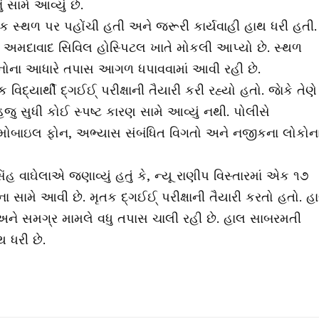
ં સામે આવ્યું છે.
 સ્થળ પર પહોંચી હતી અને જરૂરી કાર્યવાહી હાથ ધરી હતી.
માટે અમદાવાદ સિવિલ હોસ્પિટલ ખાતે મોકલી આપ્યો છે. સ્થળ
દનોના આધારે તપાસ આગળ ધપાવવામાં આવી રહી છે.
િદ્યાર્થી દ્ગઈઈ્ પરીક્ષાની તૈયારી કરી રહ્યો હતો. જાેકે તેણે
જુ સુધી કોઈ સ્પષ્ટ કારણ સામે આવ્યું નથી. પોલીસે
ના મોબાઇલ ફોન, અભ્યાસ સંબંધિત વિગતો અને નજીકના લોકોન
વાઘેલાએ જણાવ્યું હતું કે, ન્યૂ રાણીપ વિસ્તારમાં એક ૧૭
ના સામે આવી છે. મૃતક દ્ગઈઈ્ પરીક્ષાની તૈયારી કરતો હતો. હ
 અને સમગ્ર મામલે વધુ તપાસ ચાલી રહી છે. હાલ સાબરમતી
 ધરી છે.