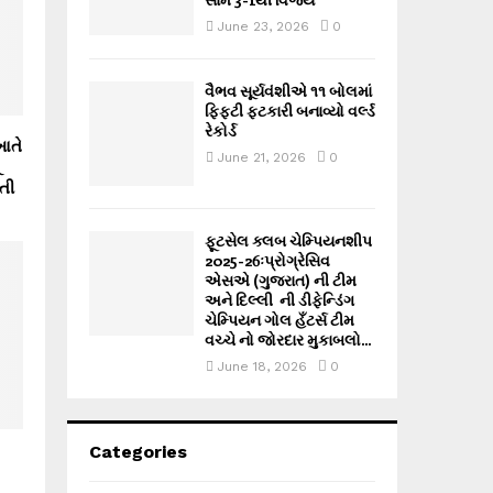
June 23, 2026
0
વૈભવ સૂર્યવંશીએ ૧૧ બોલમાં
ફિફ્ટી ફટકારી બનાવ્યો વર્લ્ડ
રેકોર્ડ
ાતે
June 21, 2026
0
તી
ફૂટસેલ ક્લબ ચેમ્પિયનશીપ
2025-26ઃપ્રોગ્રેસિવ
એસએ (ગુજરાત) ની ટીમ
અને દિલ્લી ની ડીફેન્ડિંગ
ચેમ્પિયન ગોલ હઁટર્સ ટીમ
વચ્ચે નો જોરદાર મુકાબલો...
June 18, 2026
0
Categories