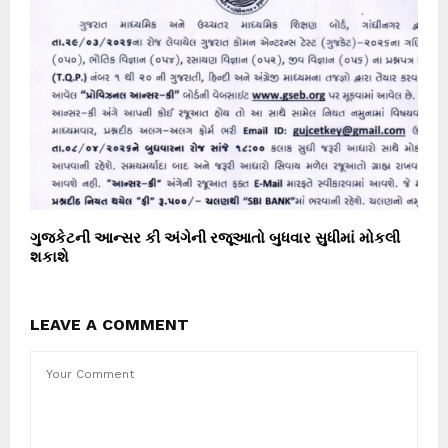
ગુજકેટની આન્સર કી અંગેની રજૂઆતો બુધવાર સુધીમાં મોકલી
શકાશે
LEAVE A COMMENT