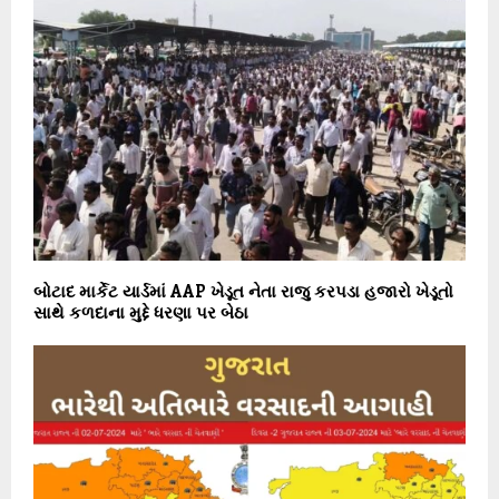
બોટાદ માર્કેટ યાર્ડમાં AAP ખેડૂત નેતા રાજુ કરપડા હજારો ખેડૂતો
સાથે કળદાના મુદ્દે ધરણા પર બેઠા