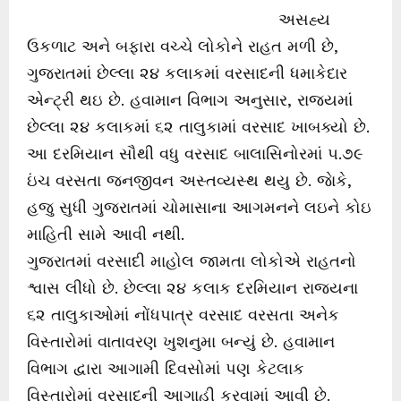
અસહ્ય
ઉકળાટ અને બફારા વચ્ચે લોકોને રાહત મળી છે,
ગુજરાતમાં છેલ્લા ૨૪ કલાકમાં વરસાદની ધમાકેદાર
એન્ટ્રી થઇ છે. હવામાન વિભાગ અનુસાર, રાજ્યમાં
છેલ્લા ૨૪ કલાકમાં ૬૨ તાલુકામાં વરસાદ ખાબક્યો છે.
આ દરમિયાન સૌથી વધુ વરસાદ બાલાસિનોરમાં ૫.૭૯
ઇંચ વરસતા જનજીવન અસ્તવ્યસ્થ થયુ છે. જાેકે,
હજુ સુધી ગુજરાતમાં ચોમાસાના આગમનને લઇને કોઇ
માહિતી સામે આવી નથી.
ગુજરાતમાં વરસાદી માહોલ જામતા લોકોએ રાહતનો
શ્વાસ લીધો છે. છેલ્લા ૨૪ કલાક દરમિયાન રાજ્યના
૬૨ તાલુકાઓમાં નોંધપાત્ર વરસાદ વરસતા અનેક
વિસ્તારોમાં વાતાવરણ ખુશનુમા બન્યું છે. હવામાન
વિભાગ દ્વારા આગામી દિવસોમાં પણ કેટલાક
વિસ્તારોમાં વરસાદની આગાહી કરવામાં આવી છે.