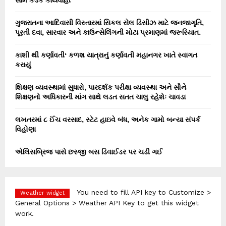
ગુજરાતના આદિવાસી વિસ્તારમાં સિકલ સેલ ડિસીઝ માટે જનજાગૃતિ,
પૂરતી દવા, સારવાર અને કાઉન્સેલિંગની મોટા પ્રમાણમાં જરૂરિયાત.
કાશી થી કર્ણાવતી‘ કળશ યાત્રાનું કર્ણાવતી મહાનગર ખાતે સ્વાગત
કરાયું
શિક્ષણ વ્યવસ્થામાં સુધારો, પારદર્શક પરીક્ષા વ્યવસ્થા અને સૌને
શિક્ષણનો અધિકારની માંગ સાથે લડત સતત ચાલુ રહેશેઃ ચાવડા
લખતરમાં ૮ ઈંચ વરસાદ, સ્ટેટ હાઇવે બંધ, અનેક ગામો બન્યા સંપર્ક
વિહોણા
એલિસબ્રિજ પાસે છસ્જી બસ ડિવાઈડર પર ચડી ગઈ
You need to fill API key to Customize >
Weather widget
General Options > Weather API Key to get this widget
work.