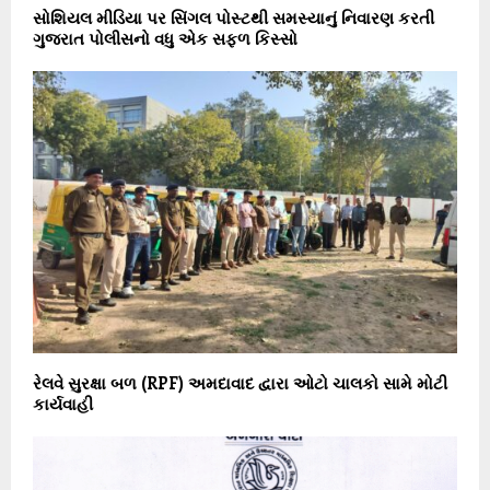
સોશિયલ મીડિયા પર સિંગલ પોસ્ટથી સમસ્યાનું નિવારણ કરતી
ગુજરાત પોલીસનો વધુ એક સફળ કિસ્સો
રેલવે સુરક્ષા બળ (RPF) અમદાવાદ દ્વારા ઓટો ચાલકો સામે મોટી
કાર્યવાહી