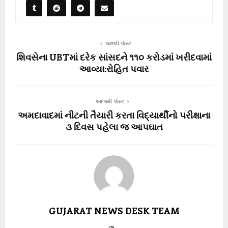
પાછલી પોસ્ટ
શિવસેના UBTમાં દરેક સાંસદને ૧૧૦ કરોડમાં ખરીદવામાં
આવ્યા:રોહિત પવાર
આગામી પોસ્ટ
અમદાવાદમાં નીટની તૈયારી કરતા વિદ્યાર્થીનો પરીક્ષાના
૩ દિવસ પહેલા જ આપઘાત
GUJARAT NEWS DESK TEAM