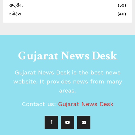
રાષ્ટ્રીય
(59)
સ્પોર્ટ્સ
(40)
Gujarat News Desk
Gujarat News Desk is the best news
website. It provides news from many
areas.
Contact us:
Gujarat News Desk