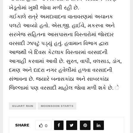
ખેડૂતોમાં ખુશી જાેવા મળી રહી છે.
ગઈકાલે રાત્રે અમદાવાદના વાતાવરણમાં અચાનક
પલટો આવ્યો હતો. એસ.જી. હાઈવે, મકરબા અને
સરખેજ સહિતના આસપાસના વિસ્તારોમાં જાેરદાર
વરસાદી ઝાપટું પડ્યું હતું. હવામાન વિભાગ દ્વારા
આજથી બે દિવસ કેટલાક વિસ્તારમાં વરસાદની
આગાહી કરવામાં આવી છે. સુરત, વાપી, વલસાડ, ડાંગ,
દમણ અને દાદરા નગર હવેલીમાં હળવા વરસાદની
સંભાવના છે. જ્યારે બનાસકાંઠા અને સાબરકાંઠા
જિલ્લામાં પણ વરસાદી માહોલ જાેવા મળી શકે છે. ે
GUJART RAIN
MOONSOON STARTS
SHARE
0