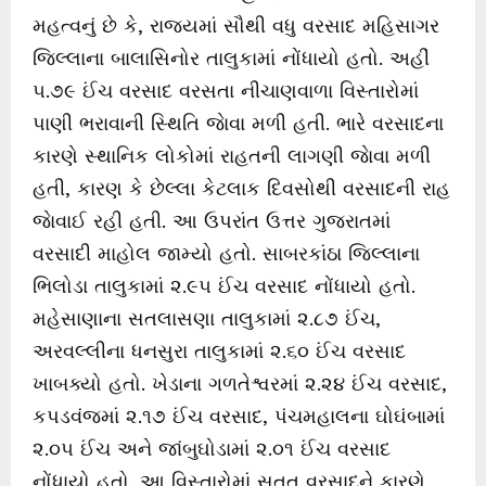
મહત્વનું છે કે, રાજ્યમાં સૌથી વધુ વરસાદ મહિસાગર
જિલ્લાના બાલાસિનોર તાલુકામાં નોંધાયો હતો. અહીં
૫.૭૯ ઈંચ વરસાદ વરસતા નીચાણવાળા વિસ્તારોમાં
પાણી ભરાવાની સ્થિતિ જાેવા મળી હતી. ભારે વરસાદના
કારણે સ્થાનિક લોકોમાં રાહતની લાગણી જાેવા મળી
હતી, કારણ કે છેલ્લા કેટલાક દિવસોથી વરસાદની રાહ
જાેવાઈ રહી હતી. આ ઉપરાંત ઉત્તર ગુજરાતમાં
વરસાદી માહોલ જામ્યો હતો. સાબરકાંઠા જિલ્લાના
ભિલોડા તાલુકામાં ૨.૯૫ ઈંચ વરસાદ નોંધાયો હતો.
મહેસાણાના સતલાસણા તાલુકામાં ૨.૮૭ ઈંચ,
અરવલ્લીના ધનસુરા તાલુકામાં ૨.૬૦ ઈંચ વરસાદ
ખાબક્યો હતો. ખેડાના ગળતેશ્વરમાં ૨.૨૪ ઈંચ વરસાદ,
કપડવંજમાં ૨.૧૭ ઈંચ વરસાદ, પંચમહાલના ઘોઘંબામાં
૨.૦૫ ઈંચ અને જાંબુઘોડામાં ૨.૦૧ ઈંચ વરસાદ
નોંધાયો હતો. આ વિસ્તારોમાં સતત વરસાદને કારણે