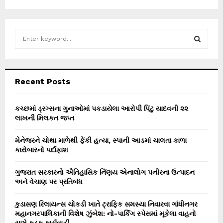
S
e
a
S
r
c
E
Recent Posts
h
f
A
o
કચ્છમાં ડ્રગ્સના ગુનાઓમાં પકડાયેલા આરોપી પિંટુ યાદવની ૨૨
r
લાખની મિલકત જપ્ત
R
:
C
મેનેજરને ચોથા માળેથી ફેંકી હત્યા, સ્પાની આડમાં ચાલતા કાળા
કારોબારનો પર્દાફાશ
H
ગુજરાત સરકારનો ઐતિહાસિક ર્નિણય એનાલોગ પનીરના ઉત્પાદન
અને વેચાણ પર પ્રતિબંધ
કુડાસણ રિલાયન્સ ચોકડી ખાતે ટ્રાફિક સમસ્યા નિવારવા ગાંધીનગર
મહાનગરપાલિકાની વિશેષ ઝુંબેશ: નો-પાર્કિંગ સ્પેસમાં મૂકેલા વાહનો
સામે કડક કાર્યવાહી