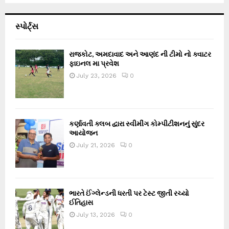
સ્પોર્ટ્સ
રાજકોટ, અમદાવાદ અને આણંદ ની ટીમો નો ક્વાટર
ફાઇનલ મા પ્રવેશ
July 23, 2026
0
કર્ણાવતી ક્લબ દ્વારા સ્વીમીંગ કોમ્પીટીશનનું સુંદર
આયોજન
July 21, 2026
0
ભારતે ઈંગ્લેન્ડની ધરતી પર ટેસ્ટ જીતી રચ્યો
ઈતિહાસ
July 13, 2026
0