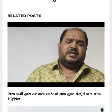
RELATED POSTS
નિરવ બક્ષી દ્વારા મનપાના બજેટમાં નશા મુક્ત કેન્દ્રો શરૂ કરવા
રજૂઆત