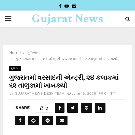
FACEBOOK
YOUTUBE
EMAIL
Gujarat News
PRIMARY
Desk
MENU
Home
ગુજરાત
ગુજરાતમાં વરસાદની એન્ટ્રી, ૨૪ કલાકમાં ૬૨ તાલુકામાં ખાબક્યો
ગુજરાત
ગુજરાતમાં વરસાદની એન્ટ્રી, ૨૪ કલાકમાં
૬૨ તાલુકામાં ખાબક્યો
by
GUJARAT NEWS DESK TEAM
June 18, 2026
0
11
SHARE
0