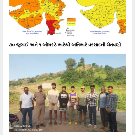
૩૦ જુલાઈ અને ૧ ઓગસ્ટે ભારેથી અતિભારે વરસાદની ચેતવણી