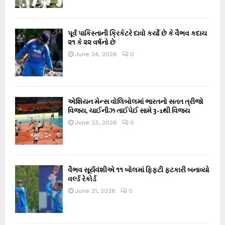
પૂર્વ પાકિસ્તાની ક્રિકેટરે દાવો કર્યો છે કે વૈભવ કદાચ
૨૧ કે ૨૨ વર્ષનો છે
June 24, 2026
0
એશિયન મેન્સ વોલિબોલમાં ભારતનો સતત ત્રીજો
વિજય, ચાઈનીઝ તાઈપેઈ સામે 3-1થી વિજય
June 23, 2026
0
વૈભવ સૂર્યવંશીએ ૧૧ બોલમાં ફિફ્ટી ફટકારી બનાવ્યો
વર્લ્ડ રેકોર્ડ
June 21, 2026
0