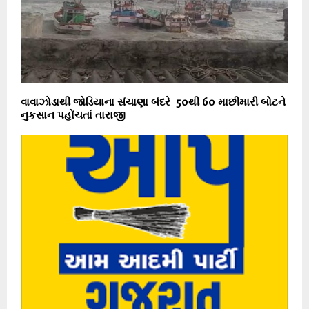
વાવાઝોડાથી જોડિયાના સંચાણા બંદરે 50થી 60 માછીમારી બોટને
નુકસાન પહોંચતાં તારાજી