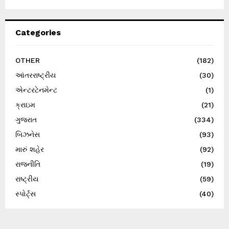
Categories
OTHER
(182)
આંતરરાષ્ટ્રીય
(30)
એન્ટરટેનમેન્ટ
(1)
ક્રાઇમ
(21)
ગુજરાત
(334)
બિઝનેસ
(93)
મારું શહેર
(92)
રાજનીતિ
(19)
રાષ્ટ્રીય
(59)
સ્પોર્ટ્સ
(40)