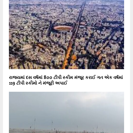
રાજ્યમાં દસ વર્ષમાં 800 ટીપી સ્કીમ મંજૂર કરાઈ ગત એક વર્ષમાં
119 ટીપી સ્કીમો ને મંજૂરી અપાઈ