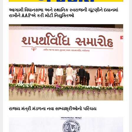
આગામી વિધાનસભા અને સ્થાનિક સ્વરાજની ચૂંટણીને ધ્યાનમાં
રાખીને AAPએ કરી મોટી નિયુક્તિઓ
રાજ્ય મંત્રી મંડળના નવા સભ્યશ્રીઓનો પરિચય