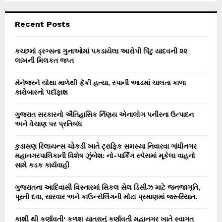
S
r
c
E
Recent Posts
h
f
A
o
કચ્છમાં ડ્રગ્સના ગુનાઓમાં પકડાયેલા આરોપી પિંટુ યાદવની ૨૨
r
લાખની મિલકત જપ્ત
R
:
C
મેનેજરને ચોથા માળેથી ફેંકી હત્યા, સ્પાની આડમાં ચાલતા કાળા
કારોબારનો પર્દાફાશ
H
ગુજરાત સરકારનો ઐતિહાસિક ર્નિણય એનાલોગ પનીરના ઉત્પાદન
અને વેચાણ પર પ્રતિબંધ
કુડાસણ રિલાયન્સ ચોકડી ખાતે ટ્રાફિક સમસ્યા નિવારવા ગાંધીનગર
મહાનગરપાલિકાની વિશેષ ઝુંબેશ: નો-પાર્કિંગ સ્પેસમાં મૂકેલા વાહનો
સામે કડક કાર્યવાહી
ગુજરાતના આદિવાસી વિસ્તારમાં સિકલ સેલ ડિસીઝ માટે જનજાગૃતિ,
પૂરતી દવા, સારવાર અને કાઉન્સેલિંગની મોટા પ્રમાણમાં જરૂરિયાત.
કાશી થી કર્ણાવતી‘ કળશ યાત્રાનું કર્ણાવતી મહાનગર ખાતે સ્વાગત