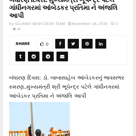
ગાંધીનગરમાં આંબેડકર પ્રતિમા ને અંજલિ
આપી
by
GUJARAT NEWS DESK TEAM
November 26, 2025
0
47
SHARE
0
બંધારણ દિવસ: ડૉ. બાબાસાહેબ આંબેડકરનું ભાવસભર
સ્મરણ..મુખ્યમંત્રી શ્રી ભૂપેન્દ્ર પટેલે ગાંધીનગરમાં
આંબેડકર પ્રતિમા ને અંજલિ આપી