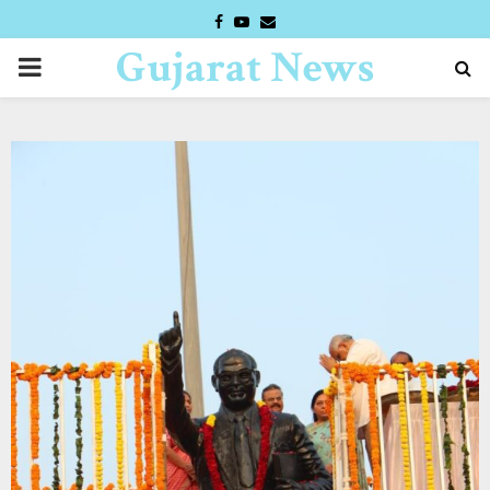
FACEBOOK
YOUTUBE
EMAIL
Gujarat News
PRIMARY
Desk
MENU