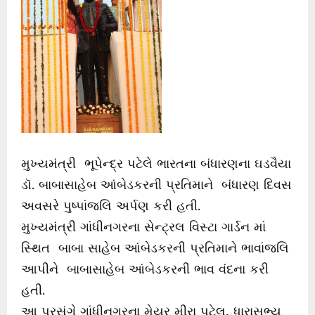
મુખ્યમંત્રી ભૂપેન્દ્ર પટેલે ભારતના બંધારણના ઘડવૈયા
ડૉ. બાબાસાહેબ આંબેડકરની પ્રતિમાને બંધારણ દિવસ
અવસરે પુષ્પાંજલિ અર્પણ કરી હતી.
મુખ્યમંત્રી ગાંધીનગરના સેન્ટ્રલ વિસ્ટા ગાર્ડન માં
સ્થિત બાબા સાહેબ આંબેડકરની પ્રતિમાને ભાવાંજલિ
આપીને બાબાસાહેબ આંબેડકરની ભાવ વંદના કરી
હતી.
આ પ્રસંગે ગાંધીનગરના મેયર મીરા પટેલ, ધારાસભ્ય