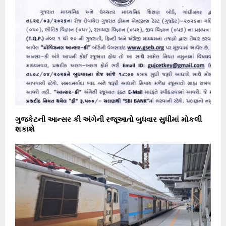
ગુજકેટની આન્સર કી અંગેની રજૂઆતો બુધવાર સુધીમાં મોકલી
શકાશે