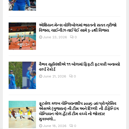
એશિયન મેન્સ વોલિબોલમાં ભારતનો સતત ત્રીજો
વિજય, ચાઈનીઝ તાઈપેઈ સામે 3-1થી વિજય
June 23, 2026
0
વૈભવ સૂર્યવંશીએ ૧૧ બોલમાં ફિફ્ટી ફટકારી બનાવ્યો
વર્લ્ડ રેકોર્ડ
June 21, 2026
0
ફૂટસેલ ક્લબ ચેમ્પિયનશીપ 2025-26ઃપ્રોગ્રેસિવ
એસએ (ગુજરાત) ની ટીમ અને દિલ્લી ની ડીફેન્ડિંગ
ચેમ્પિયન ગોલ હઁટર્સ ટીમ વચ્ચે નો જોરદાર
મુકાબલો...
June 18, 2026
0