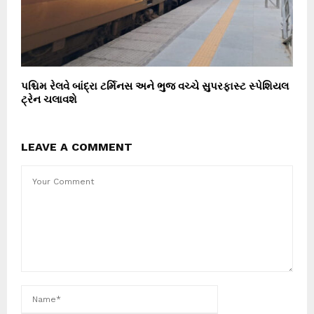
પશ્ચિમ રેલવે બાંદ્રા ટર્મિનસ અને ભુજ વચ્ચે સુપરફાસ્ટ સ્પેશિયલ
ટ્રેન ચલાવશે
LEAVE A COMMENT