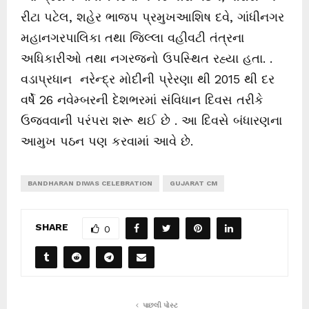
રીટા પટેલ, શહેર ભાજપ પ્રમુખઆશિષ દવે, ગાંધીનગર
મહાનગરપાલિકા તથા જિલ્લા વહીવટી તંત્રના
અધિકારીઓ તથા નગરજનો ઉપસ્થિત રહ્યા હતા. .
વડાપ્રધાન નરેન્દ્ર મોદીની પ્રેરણા થી 2015 થી દર
વર્ષે 26 નવેમ્બરની દેશભરમાં સંવિધાન દિવસ તરીકે
ઉજવવાની પરંપરા શરૂ થઈ છે . આ દિવસે બંધારણના
આમુખ પઠન પણ કરવામાં આવે છે.
BANDHARAN DIWAS CELEBRATION
GUJARAT CM
SHARE
0
પાછલી પોસ્ટ