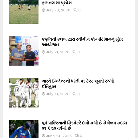
ફાઇનલ મા પ્રવેશ
July 23, 2026
0
કર્ણાવતી ક્લબ દ્વારા સ્વીમીંગ કોમ્પીટીશનનું સુંદર
આયોજન
July 21, 2026
0
ભારતે ઈંગ્લેન્ડની ધરતી પર ટેસ્ટ જીતી રચ્યો
ઈતિહાસ
July 13, 2026
0
પૂર્વ પાકિસ્તાની ક્રિકેટરે દાવો કર્યો છે કે વૈભવ કદાચ
૨૧ કે ૨૨ વર્ષનો છે
June 24, 2026
0