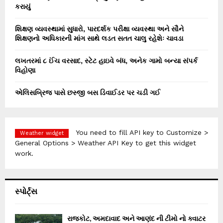
કરાયું
શિક્ષણ વ્યવસ્થામાં સુધારો, પારદર્શક પરીક્ષા વ્યવસ્થા અને સૌને
શિક્ષણનો અધિકારની માંગ સાથે લડત સતત ચાલુ રહેશેઃ ચાવડા
લખતરમાં ૮ ઈંચ વરસાદ, સ્ટેટ હાઇવે બંધ, અનેક ગામો બન્યા સંપર્ક
વિહોણા
એલિસબ્રિજ પાસે છસ્જી બસ ડિવાઈડર પર ચડી ગઈ
You need to fill API key to Customize >
Weather widget
General Options > Weather API Key to get this widget
work.
સ્પોર્ટ્સ
રાજકોટ, અમદાવાદ અને આણંદ ની ટીમો નો ક્વાટર