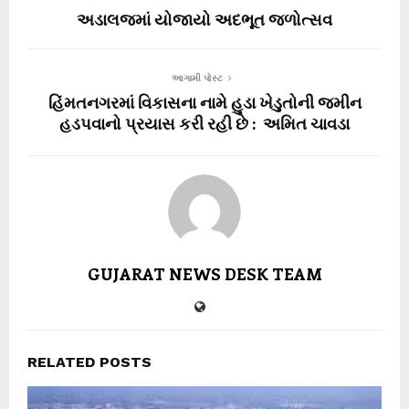
અડાલજમાં યોજાયો અદભૂત જળોત્સવ
આગામી પોસ્ટ
હિંમતનગરમાં વિકાસના નામે હુડા ખેડુતોની જમીન
હડપવાનો પ્રયાસ કરી રહી છે : અમિત ચાવડા
GUJARAT NEWS DESK TEAM
RELATED POSTS