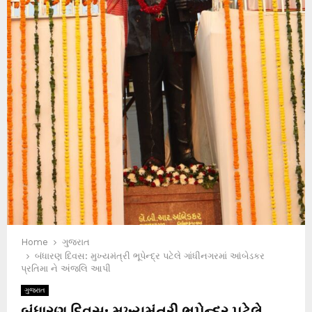
Home
ગુજરાત
બંધારણ દિવસ: મુખ્યમંત્રી ભૂપેન્દ્ર પટેલે ગાંધીનગરમાં આંબેડકર
પ્રતિમા ને અંજલિ આપી
ગુજરાત
બંધારણ દિવસ: મુખ્યમંત્રી ભૂપેન્દ્ર પટેલે