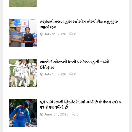
કર્ણાવતી ક્લબ દ્વારા સ્વીમીંગ કોમ્પીટીશનનું સુંદર
આયોજન
July 21, 2026
0
ભારતે ઈંગ્લેન્ડની ધરતી પર ટેસ્ટ જીતી રચ્યો
ઈતિહાસ
July 13, 2026
0
પૂર્વ પાકિસ્તાની ક્રિકેટરે દાવો કર્યો છે કે વૈભવ કદાચ
૨૧ કે ૨૨ વર્ષનો છે
June 24, 2026
0