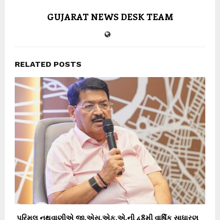
GUJARAT NEWS DESK TEAM
RELATED POSTS
પરિમલ નથવાણીએ જી.એસ.એફ.એ.ની 48મી વાર્ષિક સાધારણ