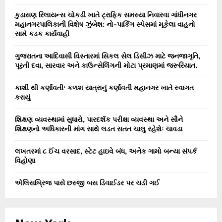
કુડાસણ રિલાયન્સ ચોકડી ખાતે ટ્રાફિક સમસ્યા નિવારવા ગાંધીનગર
મહાનગરપાલિકાની વિશેષ ઝુંબેશ: નો-પાર્કિંગ સ્પેસમાં મૂકેલા વાહનો
સામે કડક કાર્યવાહી
ગુજરાતના આદિવાસી વિસ્તારમાં સિકલ સેલ ડિસીઝ માટે જનજાગૃતિ,
પૂરતી દવા, સારવાર અને કાઉન્સેલિંગની મોટા પ્રમાણમાં જરૂરિયાત.
કાશી થી કર્ણાવતી‘ કળશ યાત્રાનું કર્ણાવતી મહાનગર ખાતે સ્વાગત
કરાયું
શિક્ષણ વ્યવસ્થામાં સુધારો, પારદર્શક પરીક્ષા વ્યવસ્થા અને સૌને
શિક્ષણનો અધિકારની માંગ સાથે લડત સતત ચાલુ રહેશેઃ ચાવડા
લખતરમાં ૮ ઈંચ વરસાદ, સ્ટેટ હાઇવે બંધ, અનેક ગામો બન્યા સંપર્ક
વિહોણા
એલિસબ્રિજ પાસે છસ્જી બસ ડિવાઈડર પર ચડી ગઈ