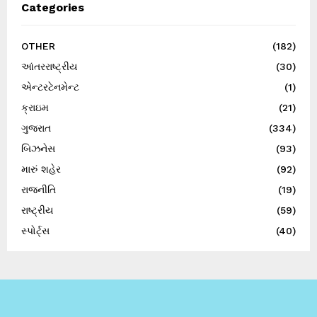
Categories
OTHER
(182)
આંતરરાષ્ટ્રીય
(30)
એન્ટરટેનમેન્ટ
(1)
ક્રાઇમ
(21)
ગુજરાત
(334)
બિઝનેસ
(93)
મારું શહેર
(92)
રાજનીતિ
(19)
રાષ્ટ્રીય
(59)
સ્પોર્ટ્સ
(40)