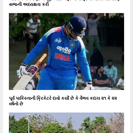
સભાની અધ્યક્ષતા કરી
પૂર્વ પાકિસ્તાની ક્રિકેટરે દાવો કર્યો છે કે વૈભવ કદાચ ૨૧ કે ૨૨
વર્ષનો છે