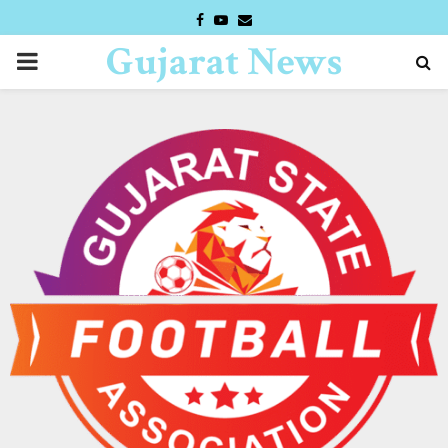
FACEBOOK
YOUTUBE
EMAIL
Gujarat News
PRIMARY
Desk
MENU