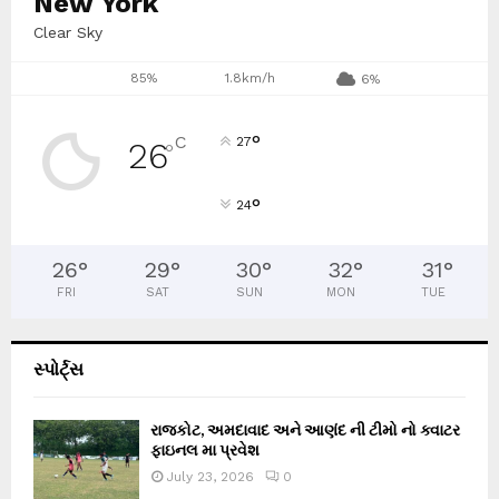
New York
Clear Sky
85%
1.8km/h
6%
°
C
27
26
°
°
24
26
°
29
°
30
°
32
°
31
°
FRI
SAT
SUN
MON
TUE
સ્પોર્ટ્સ
રાજકોટ, અમદાવાદ અને આણંદ ની ટીમો નો ક્વાટર
ફાઇનલ મા પ્રવેશ
July 23, 2026
0