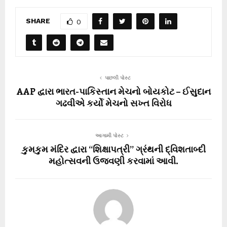
SHARE
0
પાછલી પોસ્ટ
AAP દ્વારા ભારત-પાકિસ્તાન મેચનો બોયકોટ – ઈસુદાન
ગઢવીએ કર્યો મેચનો સખ્ત વિરોધ
આગામી પોસ્ટ
કુમકુમ મંદિર દ્વારા “શિક્ષાપત્રી” ગ્રંથની દ્વિશતાબ્દી
મહોત્સવની ઉજવણી કરવામાં આવી.