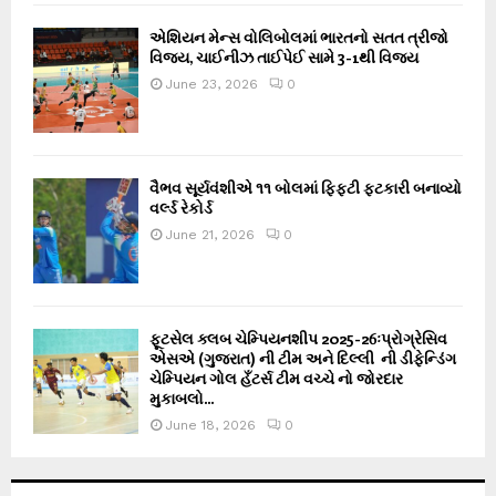
એશિયન મેન્સ વોલિબોલમાં ભારતનો સતત ત્રીજો
વિજય, ચાઈનીઝ તાઈપેઈ સામે 3-1થી વિજય
June 23, 2026
0
વૈભવ સૂર્યવંશીએ ૧૧ બોલમાં ફિફ્ટી ફટકારી બનાવ્યો
વર્લ્ડ રેકોર્ડ
June 21, 2026
0
ફૂટસેલ ક્લબ ચેમ્પિયનશીપ 2025-26ઃપ્રોગ્રેસિવ
એસએ (ગુજરાત) ની ટીમ અને દિલ્લી ની ડીફેન્ડિંગ
ચેમ્પિયન ગોલ હઁટર્સ ટીમ વચ્ચે નો જોરદાર
મુકાબલો...
June 18, 2026
0