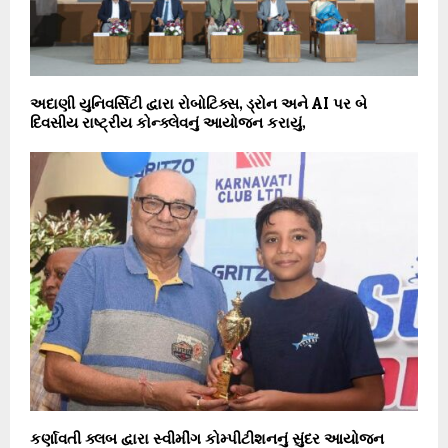
અદાણી યુનિવર્સિટી દ્વારા રોબોટિક્સ, ડ્રોન અને AI પર બે
દિવસીય રાષ્ટ્રીય કોન્ક્લેવનું આયોજન કરાયું,
કર્ણાવતી ક્લબ દ્વારા સ્વીમીંગ કોમ્પીટીશનનું સુંદર આયોજન