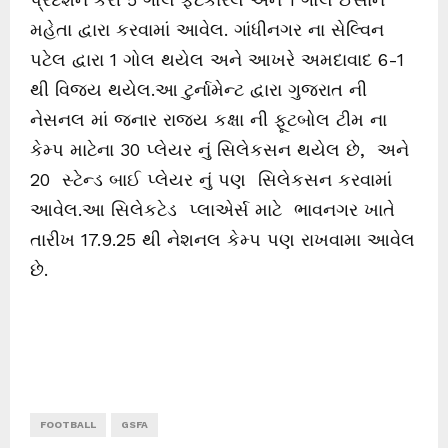
મહેતા દ્વારા કરવામાં આવેલ. ગાંધીનગર ના સેલ્વિન
પટેલ દ્વારા 1 ગોલ થયેલ અને આખરે અમદાવાદ 6-1
થી વિજય થયેલ.આ ટુર્નામેન્ટ દ્વારા ગુજરાત ની
નેસનલ માં જનાર રાજ્ય કક્ષા ની ફૂટબોલ ટીમ ના
કેમ્પ માટેના 30 પ્લેયર નું સિલેકસન થયેલ છે, અને
20 સ્ટેન્ડ બાઈ પ્લેયર નું પણ સિલેકસન કરવામાં
આવેલ.આ સિલેકટેડ પ્લાએર્સ માટે ભાવનગર ખાતે
તારીખ 17.9.25 થી નેશનલ કેમ્પ પણ રાખવામા આવેલ
છે.
FOOTBALL
GSFA