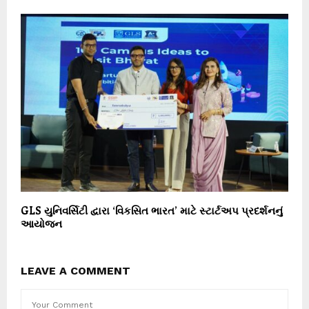
GLS યુનિવર્સિટી દ્વારા ‘વિકસિત ભારત’ માટે સ્ટાર્ટઅપ પ્રદર્શનનું
આયોજન
LEAVE A COMMENT