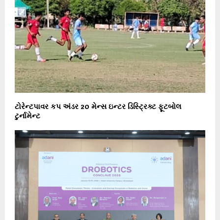
ટોરેન્ટપાવર કપ અંડર 20 મેન્સ ઇન્ટર ડિસ્ટ્રિક્ટ ફૂટબોલ
ટુર્નામેન્ટ