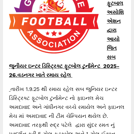
ફૂટબાલ
અસોશિ
એશન
દ્વારા
આયો
જિત
સબ
જુનીયર ઇન્ટર ડિસ્ટ્રિક્ટ ફૂટબોલ ટુર્નામેન્ટ
2025-
26.
વડનગર ખાતે રમાય રહેલ
તારીખ 1.9.25 થી રમાય રહેલ સબ જુનિયર ઇન્ટર
ડિસ્ટ્રિક્ટ ફૂટબોલ ટુર્નામેન્ટ નો ફાઇનલ મેચ
અમદાવાદ અને ગાંધીનગર વચ્ચે રમાયેલ અને ફાઇનલ
મેચ માં અમદાવાદ ની ટીમ ચેમ્પિયન થયેલ છે.
અમદાવાદ તરફથી રુદ્ર પટેલે દ્વારા સુંદર રમત નું
પ્રદર્શન કરી 5 ગોલ ફટકારેલ અને 1 ગોલ ઈસાન