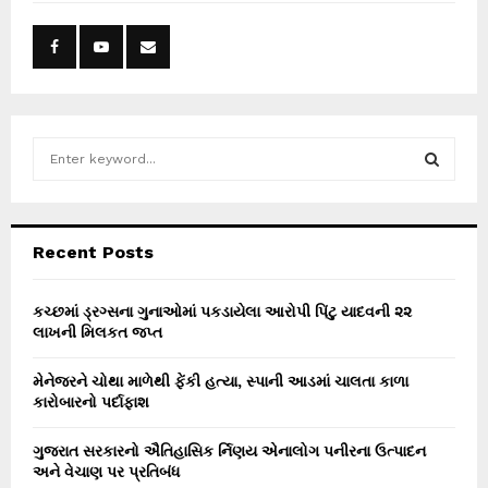
S
e
a
S
r
c
E
Recent Posts
h
f
A
o
કચ્છમાં ડ્રગ્સના ગુનાઓમાં પકડાયેલા આરોપી પિંટુ યાદવની ૨૨
r
લાખની મિલકત જપ્ત
R
:
C
મેનેજરને ચોથા માળેથી ફેંકી હત્યા, સ્પાની આડમાં ચાલતા કાળા
કારોબારનો પર્દાફાશ
H
ગુજરાત સરકારનો ઐતિહાસિક ર્નિણય એનાલોગ પનીરના ઉત્પાદન
અને વેચાણ પર પ્રતિબંધ