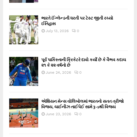
ભારતે ઈંગ્લેન્ડની ધરતી પર ટેસ્ટ જીતી રચ્યો
ઈતિહાસ
July 13, 2026
0
પૂર્વ પાકિસ્તાની ક્રિકેટરે દાવો કર્યો છે કે વૈભવ કદાચ
૨૧ કે ૨૨ વર્ષનો છે
June 24, 2026
0
એશિયન મેન્સ વોલિબોલમાં ભારતનો સતત ત્રીજો
વિજય, ચાઈનીઝ તાઈપેઈ સામે 3-1થી વિજય
June 23, 2026
0