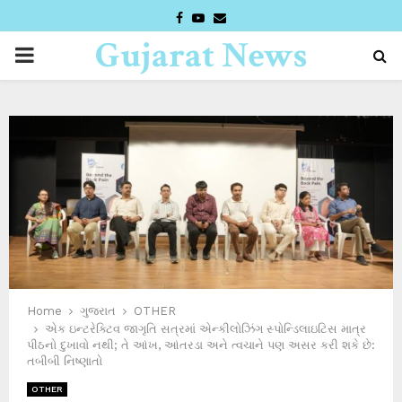
FACEBOOK
YOUTUBE
EMAIL
Gujarat News
PRIMARY
Desk
MENU
Home
ગુજરાત
OTHER
એક ઇન્ટરેક્ટિવ જાગૃતિ સત્રમાં એન્કીલોઝિંગ સ્પોન્ડિલાઇટિસ માત્ર
પીઠનો દુખાવો નથી; તે આંખ, આંતરડા અને ત્વચાને પણ અસર કરી શકે છે:
તબીબી નિષ્ણાતો
OTHER