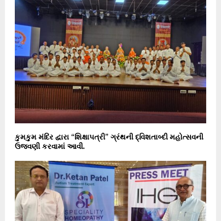
કુમકુમ મંદિર દ્વારા “શિક્ષાપત્રી” ગ્રંથની દ્વિશતાબ્દી મહોત્સવની
ઉજવણી કરવામાં આવી.