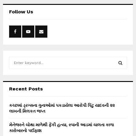
Follow Us
S
e
a
S
r
c
E
Recent Posts
h
f
A
o
કચ્છમાં ડ્રગ્સના ગુનાઓમાં પકડાયેલા આરોપી પિંટુ યાદવની ૨૨
r
લાખની મિલકત જપ્ત
R
:
C
મેનેજરને ચોથા માળેથી ફેંકી હત્યા, સ્પાની આડમાં ચાલતા કાળા
કારોબારનો પર્દાફાશ
H