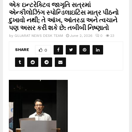
એક ઇન્ટરેક્ટિવ જાગૃતિ સત્રમાં
એન્કીલોઝિંગ સ્પોન્ડિલાઇટિસ માત્ર પીઠનો
દુખાવો નથી; તે આંખ, આંતરડા અને ત્વચાને
પણ અસર કરી શકે છે: તબીબી નિષ્ણાતો
by
GUJARAT NEWS DESK TEAM
June 2, 2026
0
23
SHARE
0