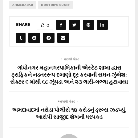
AHMEDABAD
DOCTOR'S SUMIT
SHARE
0
પાછલી પોસ્ટ
ગાંધીનગર મહાનગરપાલિકાની એસ્ટેટ શાખા દ્વારા
ટ્રાફિકને નડતરરૂપ દબાણો દૂર કરવાની સઘન ઝુંબેશ:
સેક્ટર ૬ માંથી ૬૮ ઝૂંપડા અને ૨૩ લારી-ગલ્લા હટાવાયા
આગામી પોસ્ટ
અમદાવાદમાં નરોડા પોલીસે ૧૪ કરોડનું ડ્રગ્સ ઝડપ્યું,
આરોપી સાજીદ શેખની ધરપકડ