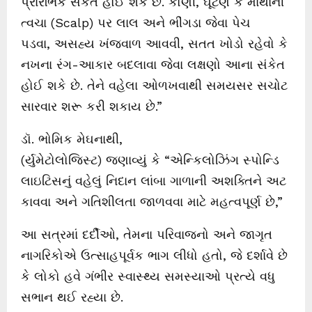
પ્રારંભિક સંકેત હોઈ શકે છે. કોણી, ઘૂંટણ કે માથાની
ત્વચા (Scalp) પર લાલ અને ભીંગડા જેવા પેચ
પડવા, અસહ્ય ખંજવાળ આવવી, સતત ખોડો રહેવો કે
નખના રંગ-આકાર બદલાવા જેવા લક્ષણો આના સંકેત
હોઈ શકે છે. તેને વહેલા ઓળખવાથી સમયસર સચોટ
સારવાર શરૂ કરી શકાય છે.”
ડૉ. ભોમિક મેઘનાથી,
(ર્યુમેટોલોજિસ્ટ) જણાવ્યું કે “એન્કિલોઝિંગ સ્પોન્ડિ
લાઇટિસનું વહેલું નિદાન લાંબા ગાળાની અશક્તિને અટ
કાવવા અને ગતિશીલતા જાળવવા માટે મહત્વપૂર્ણ છે,”
આ સત્રમાં દર્દીઓ, તેમના પરિવાજનો અને જાગૃત
નાગરિકોએ ઉત્સાહપૂર્વક ભાગ લીધો હતો, જે દર્શાવે છે
કે લોકો હવે ગંભીર સ્વાસ્થ્ય સમસ્યાઓ પ્રત્યે વધુ
સભાન થઈ રહ્યા છે.