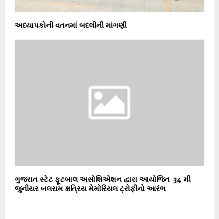
અધ્યાપકોની વતનમાં બદલીની માંગણી
ગુજરાત સ્ટેટ ફૂટબાલ અસોશિએશન દ્વારા આયોજિત 34 મી
જુનીયર બલરામ ક્ષત્રિય મેમોરિયલ ટ્રોફીનો આરંભ