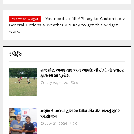
You need to fill API key to Customize >
Weather widget
General Options > Weather API Key to get this widget
work.
સ્પોર્ટ્સ
રાજકોટ, અમદાવાદ અને આણંદ ની ટીમો નો ક્વાટર
ફાઇનલ મા પ્રવેશ
July 23, 2026
0
કર્ણાવતી ક્લબ દ્વારા સ્વીમીંગ કોમ્પીટીશનનું સુંદર
આયોજન
July 21, 2026
0