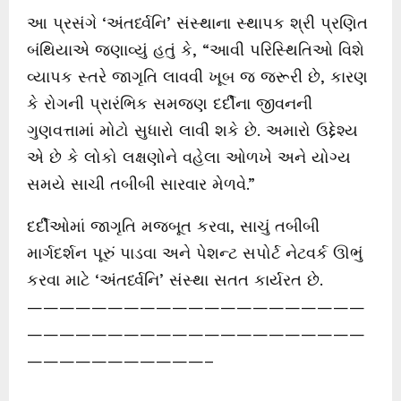
આ પ્રસંગે ‘અંતર્ધ્વનિ’ સંસ્થાના સ્થાપક શ્રી પ્રણિત
બંથિયાએ જણાવ્યું હતું કે, “આવી પરિસ્થિતિઓ વિશે
વ્યાપક સ્તરે જાગૃતિ લાવવી ખૂબ જ જરૂરી છે, કારણ
કે રોગની પ્રારંભિક સમજણ દર્દીના જીવનની
ગુણવત્તામાં મોટો સુધારો લાવી શકે છે. અમારો ઉદ્દેશ્ય
એ છે કે લોકો લક્ષણોને વહેલા ઓળખે અને યોગ્ય
સમયે સાચી તબીબી સારવાર મેળવે.”
દર્દીઓમાં જાગૃતિ મજબૂત કરવા, સાચું તબીબી
માર્ગદર્શન પૂરું પાડવા અને પેશન્ટ સપોર્ટ નેટવર્ક ઊભું
કરવા માટે ‘અંતર્ધ્વનિ’ સંસ્થા સતત કાર્યરત છે.
—————————————————————
—————————————————————
———————————–