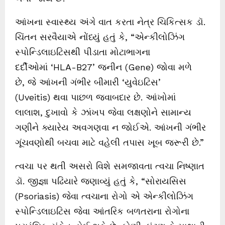
આંખના સ્વાસ્થ્ય અંગે વાત કરતા નેત્ર ચિકિત્સક ડૉ.
ચિંતન સરવૈયાએ નોંધ્યું હતું કે, “એન્કીલોઝિંગ
સ્પોન્ડિલાઇટિસથી પીડાતા મોટાભાગના
દર્દીઓમાં ‘HLA-B27’ જનીન (Gene) જોવા મળે
છે, જે આંખની ગંભીર બીમારી ‘યુવેઇટિસ’
(Uveitis) થવા પાછળ જવાબદાર છે. આંખોમાં
લાલાશ, દુખાવો કે ઝાંખપ જેવા લક્ષણોને સામાન્ય
ગણીને ક્યારેય અવગણવા ન જોઈએ. આંખની ગંભીર
ગૂંચવણોથી બચવા માટે વહેલી તપાસ ખૂબ જરૂરી છે.”
ત્વચા પર થતી અસરો વિશે સમજાવતા ત્વચા નિષ્ણાત
ડૉ. જીજ્ઞા પઢિયારે જણાવ્યું હતું કે, “સોરાયસિસ
(Psoriasis) જેવા ત્વચાના રોગો એ એન્કીલોઝિંગ
સ્પોન્ડિલાઇટિસ જેવા આંતરિક બળતરાના રોગોના