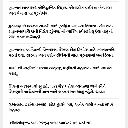
ગુજરાત સરકારનો ઐતિહાસિક ર્નિણય એનાલોગ પનીરના ઉત્પાદન
અને વેચાણ પર પ્રતિબંધ
કુડાસણ રિલાયન્સ ચોકડી ખાતે ટ્રાફિક સમસ્યા નિવારવા ગાંધીનગર
મહાનગરપાલિકાની વિશેષ ઝુંબેશ: નો-પાર્કિંગ સ્પેસમાં મૂકેલા વાહનો
સામે કડક કાર્યવાહી
ગુજરાતના આદિવાસી વિસ્તારમાં સિકલ સેલ ડિસીઝ માટે જનજાગૃતિ,
પૂરતી દવા, સારવાર અને કાઉન્સેલિંગની મોટા પ્રમાણમાં જરૂરિયાત.
કાશી થી કર્ણાવતી‘ કળશ યાત્રાનું કર્ણાવતી મહાનગર ખાતે સ્વાગત
કરાયું
શિક્ષણ વ્યવસ્થામાં સુધારો, પારદર્શક પરીક્ષા વ્યવસ્થા અને સૌને
શિક્ષણનો અધિકારની માંગ સાથે લડત સતત ચાલુ રહેશેઃ ચાવડા
લખતરમાં ૮ ઈંચ વરસાદ, સ્ટેટ હાઇવે બંધ, અનેક ગામો બન્યા સંપર્ક
વિહોણા
એલિસબ્રિજ પાસે છસ્જી બસ ડિવાઈડર પર ચડી ગઈ