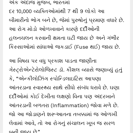
એક અંદાજ મુજબ, ભારતમાં
દર 10,000 વ્યક્તિઓમાંથી 7 થી 9 લોકો આ
બીમારીનો ભોગ બને છે, જેમાં પુરુષોનું પ્રમાણ વધારે છે.
આ રોગ મોડો ઓળખાવાને કારણે દર્દીઓની
હલનચલન કરવાની ક્ષમતા ઘટી જાય છે અને ગંભીર
કિસ્સાઓમાં સાંધાઓ જકડાઈ (Fuse થઈ) જાય છે.
આ વિષય પર વધુ પ્રકાશ પાડતા જાણીતા
ગેસ્ટ્રોએન્ટેરોલોજિસ્ટ ડૉ. કૌશલ વ્યાસે જણાવ્યું હતું
કે, “એન્કીલોઝિંગ સ્પોન્ડિલાઇટિસ આપણા
આંતરડાના સ્વાસ્થ્ય સાથે સીધો સંબંધ ધરાવે છે. ઘણા
દર્દીઓમાં કોઈ દેખીતા લક્ષણો વિના પણ અંદરખાને
આંતરડાની બળતરા (Inflammation) જોવા મળે છે.
જો આ જોડાણને શરૂઆતના તબક્કામાં જ ઓળખી
લેવામાં આવે, તો આ રોગનું સંચાલન ખૂબ જ સરળ
બની જાય છે.”