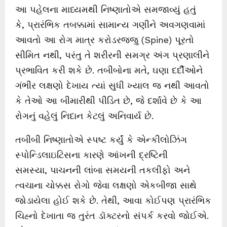
આ પહેલના માધ્યમથી નિષ્ણાતોએ સમજાવ્યું હતું
કે, પ્રારંભિક તબક્કામાં સામાન્ય ગણીને અવગણવામાં
આવતો આ રોગ માત્ર કરોડરજ્જુ (Spine) પૂરતો
સીમિત નથી, પરંતુ તે શરીરની સમગ્ર અંગ પ્રણાલીને
પ્રભાવિત કરી શકે છે. તબીબોના મતે, ઘણા દર્દીઓને
ગંભીર લક્ષણો દેખાય ત્યાં સુધી ખ્યાલ જ નથી આવતો
કે તેઓ આ બીમારીથી પીડિત છે, જે દર્શાવે છે કે આ
રોગનું વહેલું નિદાન કેટલું અનિવાર્ય છે.
તબીબી નિષ્ણાતોએ સ્પષ્ટ કર્યું કે એન્કીલોઝિંગ
સ્પોન્ડિલાઇટિસના કારણે આંખની દ્રષ્ટિની
સમસ્યા, પાચનની લાંબા સમયની તકલીફો અને
ત્વચાના ચોક્કસ રોગો જેવા લક્ષણો એકબીજા સાથે
જોડાયેલા હોઈ શકે છે. તેથી, આવા કોઈપણ પ્રારંભિક
ચિહ્નો દેખાતા જ તુરંત ડૉક્ટરનો સંપર્ક કરવો જોઈએ.