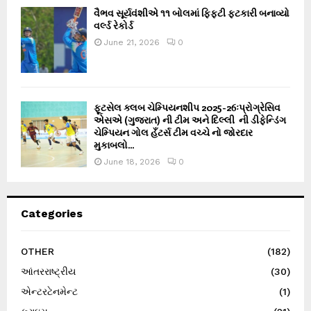
વૈભવ સૂર્યવંશીએ ૧૧ બોલમાં ફિફ્ટી ફટકારી બનાવ્યો
વર્લ્ડ રેકોર્ડ
June 21, 2026
0
ફૂટસેલ ક્લબ ચેમ્પિયનશીપ 2025-26ઃપ્રોગ્રેસિવ
એસએ (ગુજરાત) ની ટીમ અને દિલ્લી ની ડીફેન્ડિંગ
ચેમ્પિયન ગોલ હઁટર્સ ટીમ વચ્ચે નો જોરદાર
મુકાબલો...
June 18, 2026
0
Categories
OTHER
(182)
આંતરરાષ્ટ્રીય
(30)
એન્ટરટેનમેન્ટ
(1)