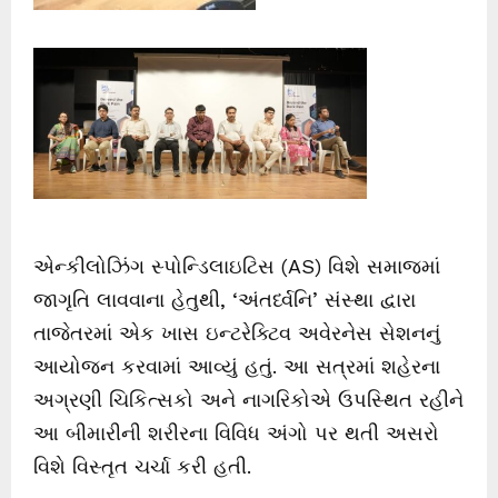
એન્કીલોઝિંગ સ્પોન્ડિલાઇટિસ (AS) વિશે સમાજમાં
જાગૃતિ લાવવાના હેતુથી, ‘અંતર્ધ્વનિ’ સંસ્થા દ્વારા
તાજેતરમાં એક ખાસ ઇન્ટરેક્ટિવ અવેરનેસ સેશનનું
આયોજન કરવામાં આવ્યું હતું. આ સત્રમાં શહેરના
અગ્રણી ચિકિત્સકો અને નાગરિકોએ ઉપસ્થિત રહીને
આ બીમારીની શરીરના વિવિધ અંગો પર થતી અસરો
વિશે વિસ્તૃત ચર્ચા કરી હતી.