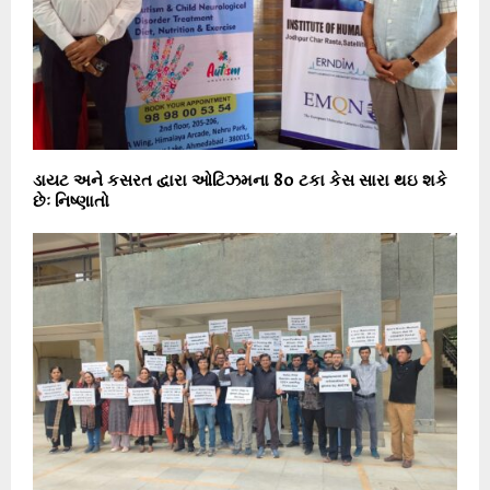
ડાયટ અને કસરત દ્વારા ઓટિઝમના 80 ટકા કેસ સારા થઇ શકે
છેઃ નિષ્ણાતો