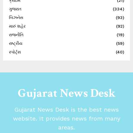
ક્રાઇમ
(21)
ગુજરાત
(334)
બિઝનેસ
(93)
મારું શહેર
(92)
રાજનીતિ
(19)
રાષ્ટ્રીય
(59)
સ્પોર્ટ્સ
(40)
Gujarat News Desk
Gujarat News Desk is the best news
website. It provides news from many
areas.