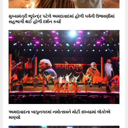
મુખ્યમંત્રી ભૂપેન્દ્ર પટેલે અમદાવાદમાં હોળી પર્વની ઉજવણીમાં
સહભાગી થઈ હોળી દર્શન કર્યા
અમદાવાદના બાપુનગરમાં નમોત્સવને મોટી સંખ્યામાં લોકોએ
માણ્યો