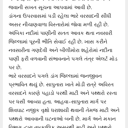
જવાની સખત સૂચના આપવામાં આવી છે.
ડાંગના ઉપરવાસમાં પડી રહેલા ભારે વરસાદની સીધી
અસર નીચાણવાળા વિસ્તારોમાં જાેવા મળી રહી છે.
અંબિકા નદીમાં પાણીની સતત આવક થતા નવસારી
જિલ્લામાં પૂરની ભીતિ સેવાઈ રહી છે. ખાસ કરીને
નવસારીના ગણદેવી અને બીલીમોરા શહેરોમાં નદીના
પાણી ફરી વળવાની સંભાવનાને પગલે તંત્ર એલર્ટ મોડ
પર છે.
ભારે વરસાદને પગલે ડાંગ જિલ્લામાં જનજીવન
પ્રભાવિત થયું છે. સાપુતારા ખાતે મોડી રાત્રે અવિરત
વરસાદને કારણે પહાડો પરથી માટી અને પથ્થરો રસ્તા
પર ધસી આવ્યા હતા. આહવા-સાપુતારા માર્ગ પર
શિવઘાટ નજીક વૃક્ષો ધરાશાયી થવાની તેમજ માટી અને
પથ્થરો આવવાની ઘટનાઓ બની છે. માર્ગ અને મકાન
વિભાગ દ્વારા તાત્કાલિક અસરથી માટી અને પથ્થરો