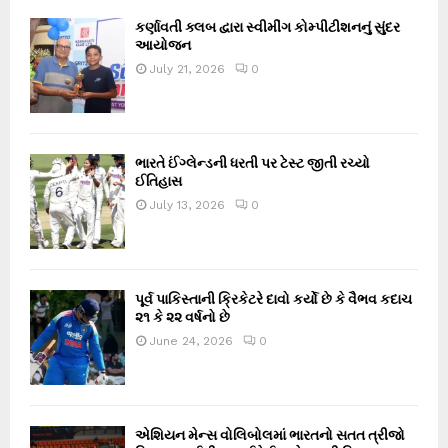
કર્ણાવતી ક્લબ દ્વારા સ્વીમીંગ કોમ્પીટીશનનું સુંદર
આયોજન
July 21, 2026
0
ભારતે ઈંગ્લેન્ડની ધરતી પર ટેસ્ટ જીતી રચ્યો
ઈતિહાસ
July 13, 2026
0
પૂર્વ પાકિસ્તાની ક્રિકેટરે દાવો કર્યો છે કે વૈભવ કદાચ
૨૧ કે ૨૨ વર્ષનો છે
June 24, 2026
0
એશિયન મેન્સ વોલિબોલમાં ભારતનો સતત ત્રીજો