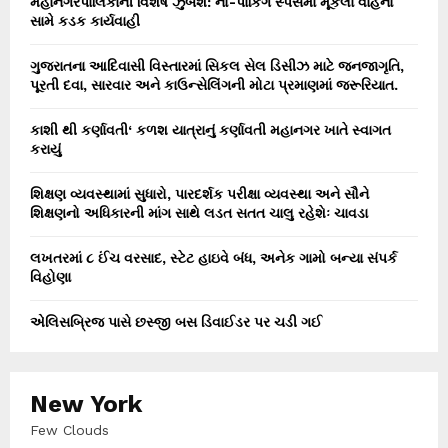
મહાનગરપાલિકાની વિશેષ ઝુંબેશ: નો-પાર્કિંગ સ્પેસમાં મૂકેલા વાહનો
સામે કડક કાર્યવાહી
ગુજરાતના આદિવાસી વિસ્તારમાં સિકલ સેલ ડિસીઝ માટે જનજાગૃતિ,
પૂરતી દવા, સારવાર અને કાઉન્સેલિંગની મોટા પ્રમાણમાં જરૂરિયાત.
કાશી થી કર્ણાવતી‘ કળશ યાત્રાનું કર્ણાવતી મહાનગર ખાતે સ્વાગત
કરાયું
શિક્ષણ વ્યવસ્થામાં સુધારો, પારદર્શક પરીક્ષા વ્યવસ્થા અને સૌને
શિક્ષણનો અધિકારની માંગ સાથે લડત સતત ચાલુ રહેશેઃ ચાવડા
લખતરમાં ૮ ઈંચ વરસાદ, સ્ટેટ હાઇવે બંધ, અનેક ગામો બન્યા સંપર્ક
વિહોણા
એલિસબ્રિજ પાસે છસ્જી બસ ડિવાઈડર પર ચડી ગઈ
New York
Few Clouds