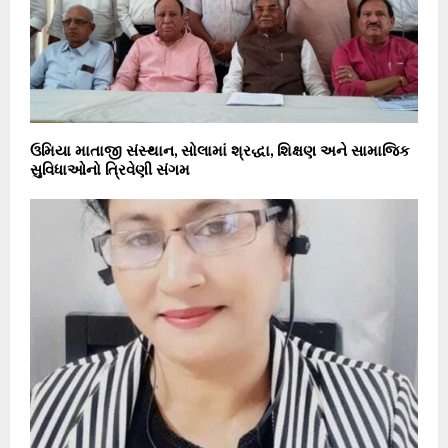
ઉમિયા માતાજી સંસ્થાન, સોલામાં શ્રદ્ધા, શિક્ષણ અને સામાજિક
સુવિધાઓનો ત્રિવેણી સંગમ