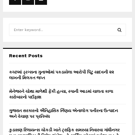
S
e
a
S
r
c
E
Recent Posts
h
f
A
o
કચ્છમાં ડ્રગ્સના ગુનાઓમાં પકડાયેલા આરોપી પિંટુ યાદવની ૨૨
r
લાખની મિલકત જપ્ત
R
:
C
મેનેજરને ચોથા માળેથી ફેંકી હત્યા, સ્પાની આડમાં ચાલતા કાળા
કારોબારનો પર્દાફાશ
H
ગુજરાત સરકારનો ઐતિહાસિક ર્નિણય એનાલોગ પનીરના ઉત્પાદન
અને વેચાણ પર પ્રતિબંધ
કુડાસણ રિલાયન્સ ચોકડી ખાતે ટ્રાફિક સમસ્યા નિવારવા ગાંધીનગર