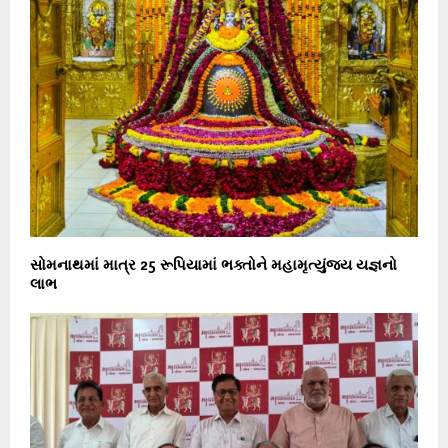
સોમનાથમાં માત્ર 25 રૂપિયામાં ભક્તોને મહામૃત્યુંજય યજ્ઞનો
લાભ