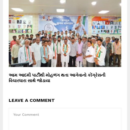
આમ આદમી પાર્ટીથી મોહભંગ થતા આગેવાનો કોંગ્રેસની
વિચારધારા સાથે જોડાયા
LEAVE A COMMENT