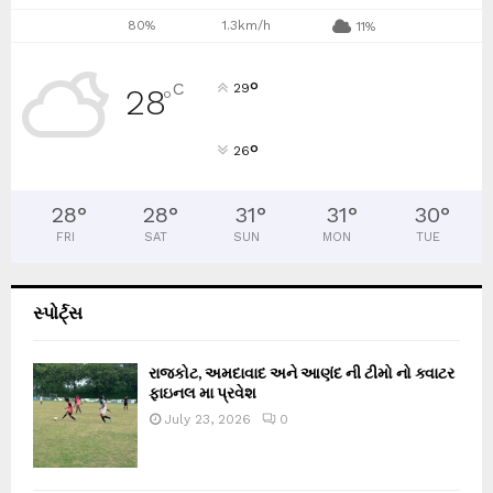
80%
1.3km/h
11%
°
C
29
28
°
°
26
28
°
28
°
31
°
31
°
30
°
FRI
SAT
SUN
MON
TUE
સ્પોર્ટ્સ
રાજકોટ, અમદાવાદ અને આણંદ ની ટીમો નો ક્વાટર
ફાઇનલ મા પ્રવેશ
July 23, 2026
0