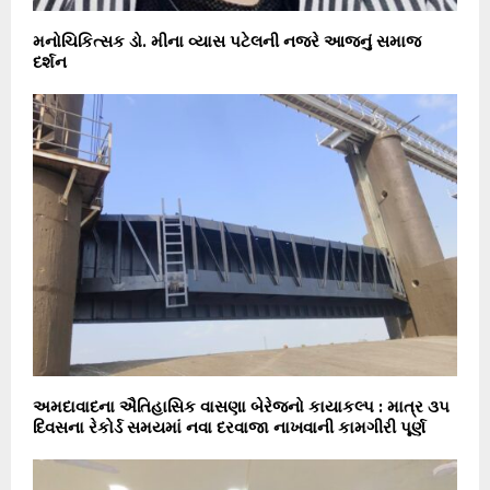
મનોચિકિત્સક ડો. મીના વ્યાસ પટેલની નજરે આજનું સમાજ
દર્શન
અમદાવાદના ઐતિહાસિક વાસણા બેરેજનો કાયાકલ્પ : માત્ર ૩૫
દિવસના રેકોર્ડ સમયમાં નવા દરવાજા નાખવાની કામગીરી પૂર્ણ