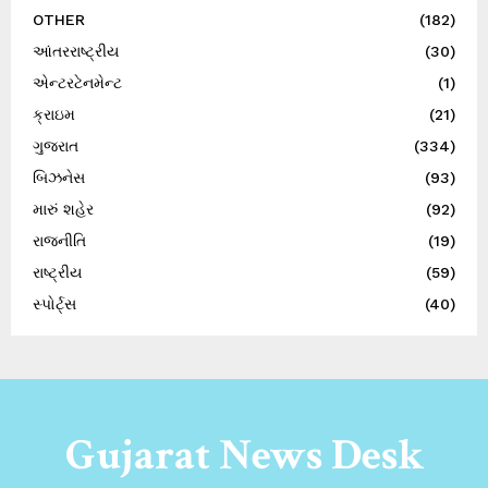
OTHER
(182)
આંતરરાષ્ટ્રીય
(30)
એન્ટરટેનમેન્ટ
(1)
ક્રાઇમ
(21)
ગુજરાત
(334)
બિઝનેસ
(93)
મારું શહેર
(92)
રાજનીતિ
(19)
રાષ્ટ્રીય
(59)
સ્પોર્ટ્સ
(40)
Gujarat News Desk