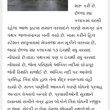
શરૂ કરી છે.
છેલ્લા ૨૪
કલાકમાં વરસી
રહેલા આભ ફાટવા સમાન વરસાદને કારણે સમગ્ર ડાંગ
પંથક જળબંબાકાર બની ગયો છે. ખાસ કરીને હિલ
સ્ટેશન સાપુતારામાં મેઘરાજા મન મૂકીને વરસ્યા છે,
જ્યાં છેલ્લા ૨૪ કલાકમાં ૧૩ ઇંચથી વધુ વરસાદ
નોંધાયો છે.વઘઇ પંથકમાં પણ ૫ ઇંચથી વધુ વરસાદ
નોંધાયો છે, જેના પરિણામે અંબિકા નદીમાં ઘોડાપૂર
જેવી સ્થિતિ સર્જાઈ છે. અંબિકા નદી પર આવેલો
પ્રસિદ્ધ ગિરા ધોધ હાલ તેના રૌદ્ર સ્વરૂપમાં વહી
રહ્યો છે. સતત પાણીની આવકને કારણે ધોધનો પ્રવાહ
અત્યંત વેગવંતો બન્યો છે. પ્રવાસીઓની સુરક્ષાને
ધ્યાનમાં રાખીને તંત્ર દ્વારા લોકોને ગિરા ધોધની નજીક
ન જવા, સેલ્ફી ન લેવા તેમજ જાેખમી સ્થળોએ ન