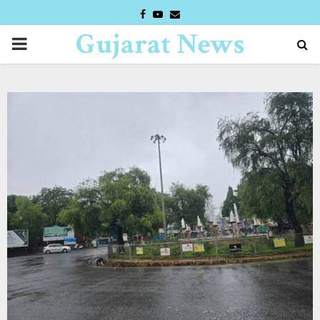
FACEBOOK
YOUTUBE
EMAIL
Gujarat News
PRIMARY
Desk
MENU