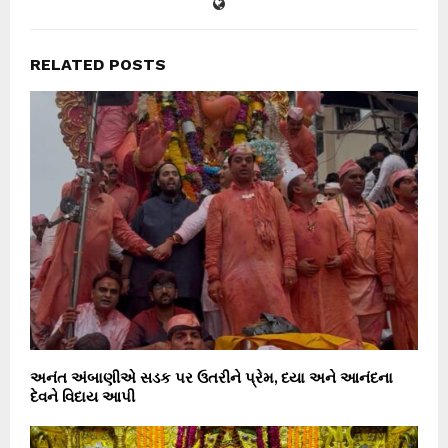
RELATED POSTS
અનંત અંબાણીએ સડક પર ઉતરીને પ્રેમ, દયા અને આનંદના
દેવને વિદાય આપી