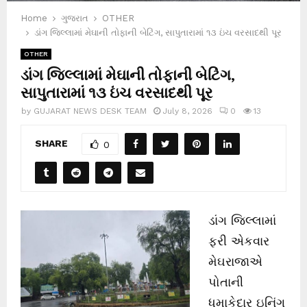
Home
ગુજરાત
OTHER
ડાંગ જિલ્લામાં મેઘાની તોફાની બેટિંગ, સાપુતારામાં ૧૩ ઇંચ વરસાદથી પૂર
OTHER
ડાંગ જિલ્લામાં મેઘાની તોફાની બેટિંગ,
સાપુતારામાં ૧૩ ઇંચ વરસાદથી પૂર
by
GUJARAT NEWS DESK TEAM
July 8, 2026
0
13
SHARE
0
ડાંગ જિલ્લામાં
ફરી એકવાર
મેઘરાજાએ
પોતાની
ધમાકેદાર ઇનિંગ