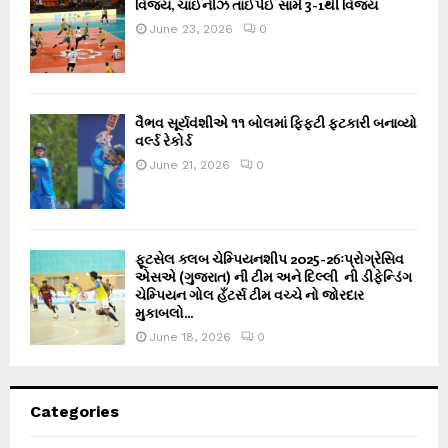
વિજય, ચાઈનીઝ તાઈપેઈ સામે 3-1થી વિજય
June 23, 2026
0
વૈભવ સૂર્યવંશીએ ૧૧ બોલમાં ફિફ્ટી ફટકારી બનાવ્યો
વર્લ્ડ રેકોર્ડ
June 21, 2026
0
ફૂટસેલ ક્લબ ચેમ્પિયનશીપ 2025-26ઃપ્રોગ્રેસિવ
એસએ (ગુજરાત) ની ટીમ અને દિલ્લી ની ડીફેન્ડિંગ
ચેમ્પિયન ગોલ હઁટર્સ ટીમ વચ્ચે નો જોરદાર
મુકાબલો...
June 18, 2026
0
Categories