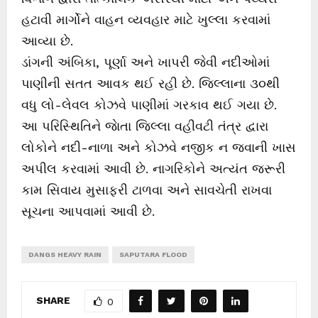
હટાવી માર્ગોને વાહન વ્યવહાર માટે ખુલ્લા કરવામાં
આવ્યા છે.
ડાંગની અંબિકા, પૂર્ણા અને ખાપરી જેવી નદીઓમાં
પાણીની સતત આવક થઈ રહી છે. જિલ્લાના ૩૦થી
વધુ લો-લેવલ કોઝવે પાણીમાં ગરકાવ થઈ ગયા છે.
આ પરિસ્થિતિને જાેતા જિલ્લા વહીવટી તંત્ર દ્વારા
લોકોને નદી-નાળા અને કોઝવે નજીક ન જવાની ખાસ
અપીલ કરવામાં આવી છે. નાગરિકોને અત્યંત જરૂરી
કામ સિવાય મુસાફરી ટાળવા અને સાવચેતી રાખવા
સૂચના આપવામાં આવી છે.
DANGS HEAVY RAIN
SAPUTARA FLOOD
SHARE
0