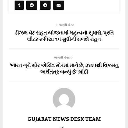
પાછલી પોસ્ટ
ડીઝલ વેટ રાહત યોજનામાં મહત્વનો સુધારો, પ્રતિ
લીટર રૂપિયા ૧૫ સુધીની મળશે રાહત
આગામી પોસ્ટ
‘ભારત ગ્રો મોર એચિવ મોરમાં માને છે, ઝડપથી વિકસતુ
અર્થતંત્ર બન્યું છે’:મોદી
GUJARAT NEWS DESK TEAM