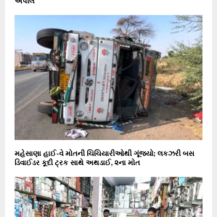
અપીલ
મહેસાણા હાઈ-વે મોતની ચિચિયારીઓથી ગૂંજ્યો; લકઝરી બસ
ડિવાઈડર કૂદી ટ્રક સાથે અથડાઈ, ૨ના મોત