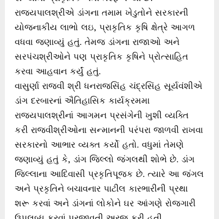
રાજ્યપાલશ્રીએ ડાંગના તમામ ખેડુતોને સરકારની
યોજનાકીય લાભો લઇ, પ્રાકૃતિક કૃષિ ક્ષેત્રે આગળ
વધવા જણાવ્યું હતું. તેમજ ડાંગના રાજાઓ અને
સરપંચશ્રીઓને પણ પ્રાકૃતિક કૃષિને પ્રોત્સાહિત
કરવા આહવાન કર્યું હતું.
વાસુર્ણા રાજવી શ્રી ધનરાજસિંહ ચંદ્રસિંહ સૂર્યવંશીએ
ડાંગ દરબારનાં ઐતિહાસિક કાર્યક્રમમા
રાજ્યપાલશ્રીનાં આગમન પ્રસંગેની ખુશી વ્યક્તિ
કરી રાજવીશ્રીઓના સન્માનની પરંપરા જાળવી રાખવા
સરકારનો આભાર વ્યક્ત કર્યો હતો. વધુમાં તેમણે
જણાવ્યું હતું કે, ડાંગ જિલ્લો જંગલથી શોભે છે. ડાંગ
જિલ્લાના આદિવાસી પ્રકૃતિપૂજક છે. ત્યારે આ જંગલ
અને પ્રકૃતિને બચાવનાર પાટીલ કારભારીની પ્રથા
શરૂ કરવાં અને ડાંગનાં લોકોને ઘર આંગણે રોજગારી
ઉપલબ્ધ કરવાં પ્રજાવતી અરજ કરી હતી.