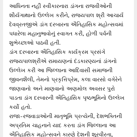
આધિનતા નહીં સ્વીકારનારા ડાંગના રાજવીઓની
શૌર્યગાથાનો ઉલ્લેખ કરીને, રાજયપાલ શ્રી આચાર્ય
દેવવ્રતજીએ ડાંગ દરબારના ઐતિહાસિક મહોત્સવમાં
પધારેલા મહાનુભાવોનું સ્વાગત કરી, હોળી પર્વની
શુભેચ્છાઓ પાઠવી હતી.
ડાંગ દરબારના ઐતિહાસિક કાર્યક્રમ પ્રસંગે
રાજ્યપાલશ્રીએ રામાયણનાં દંડકારણ્યનાં ડાંગનો
ઉલ્લેખ કરી આ જિલ્લાના આદિવાસી સમાજની
જીવનશૈલી, તેમનો પ્રકૃત્તિપ્રેમ, કલા વારસો વગેરેને
જાણવાનો અને માણવાનો અણમોલ અવસર પુરો
પાડતા ડાંગ દરબારની ઐતિહાસિક પૃષ્ઠભૂમિનો ઉલ્લેખ
કર્યો હતો.
રાજા-રજવાડાઓની માતૃભૂમિ પ્રત્યેની, દેશભક્તિની
અપ્રતિમ ચાહનાને યાદ કરતા ડાંગ જિલ્લાના આ
ઐતિહાસિક મહોત્સવને કારણે દેશની શૂરવીરતા,