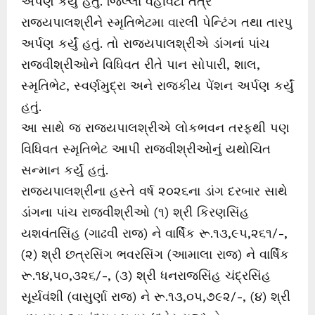
અર્પણ કર્યું હતું. જિલ્લા વહીવટી તંત્રે
રાજ્યપાલશ્રીને સ્મૃતિભેટમા વારલી પેન્ટિંગ તથા તારપુ
અર્પણ કર્યું હતું. તો રાજ્યપાલશ્રીએ ડાંગનાં પાંચ
રાજવીશ્રીઓને વિધિવત રીતે પાન સોપારી, શાલ,
સ્મૃતિભેટ, સ્વર્ણમુદ્રા અને રાજકીય પેંશન અર્પણ કર્યું
હતું.
આ સાથે જ રાજ્યપાલશ્રીએ લોકભવન તરફથી પણ
વિધિવત સ્મૃતિભેટ આપી રાજવીશ્રીઓનું યથોચિત
સન્માન કર્યું હતું.
રાજ્યપાલશ્રીના હસ્તે વર્ષ ૨૦૨૬ના ડાંગ દરબાર સાથે
ડાંગના પાંચ રાજવીશ્રીઓ (૧) શ્રી કિરણસિંહ
યશવંતસિંહ (ગાઢવી રાજ) ને વાર્ષિક રૂ.૧૩,૯૫,૨૬૧/-,
(૨) શ્રી છત્રસિંગ ભવરસિંગ (આમાલા રાજ) ને વાર્ષિક
રૂ.૧૪,૫૦,૩૨૬/-, (૩) શ્રી ધનરાજસિંહ ચંદ્રસિંહ
સૂર્યવંશી (વાસુર્ણા રાજ) ને રૂ.૧૩,૦૫,૭૯૨/-, (૪) શ્રી