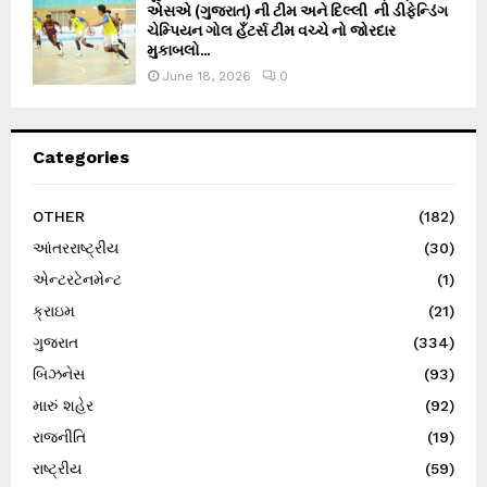
એસએ (ગુજરાત) ની ટીમ અને દિલ્લી ની ડીફેન્ડિંગ
ચેમ્પિયન ગોલ હઁટર્સ ટીમ વચ્ચે નો જોરદાર
મુકાબલો...
June 18, 2026
0
Categories
OTHER
(182)
આંતરરાષ્ટ્રીય
(30)
એન્ટરટેનમેન્ટ
(1)
ક્રાઇમ
(21)
ગુજરાત
(334)
બિઝનેસ
(93)
મારું શહેર
(92)
રાજનીતિ
(19)
રાષ્ટ્રીય
(59)