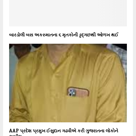
બારડોલી બસ અકસ્માતના ૬ મૃતકોની ડ્ઢદ્ગછથી ઓળખ થઈ
AAP પ્રદેશ પ્રમુખ ઈસુદાન ગઢવીએ કરી ગુજરાતના લોકોને