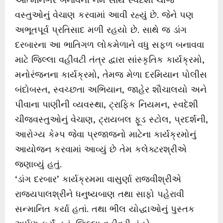
વસ્તુઓનું વેચાણ કરવામાં આવી રહ્યું છે. જેને પણ
અભૂતપૂર્વ પ્રતિસાદ મળી રહયો છે. સાથે જ ડાંગ
દરબારના આ ભાતિગળ લોકમેળાને વધુ સફળ બનાવવા
માટે જિલ્લા વહીવટી તંત્ર દ્વારા સાંસ્કૃતિક કાર્યક્રમો,
મનોરંજનના કાર્યક્રમો, તેમજ મેળા દરમિયાન પોલીસ
બંદોબસ્ત, સ્વચ્છતા અભિયાન, જાહેર શૌચાલયો અને
પીવાના પાણીની વ્યવસ્થા, ટ્રાફિક નિયમન, સ્વદેશી
ચીજવસ્તુઓનું વેચાણ, ટ્રાયબલ ફૂડ સ્ટોલ, પ્રદર્શની,
આરોગ્ય કેમ્પ જેવા પ્રજાજનો માટેના કાર્યક્રમોનું
આયોજન કરવામાં આવ્યું છે તેમ કલેક્ટરશ્રીએ
જણાવ્યું હતું.
‘ડાંગ દરબાર’ કાર્યક્રમમા વાસુર્ણા રાજવીશ્રીએ
રાજ્યપાલશ્રીને ધનુષ્યબાણ તથા સાફો પહેરાવી
સન્માનિત કર્યા હતાં. તથા ભીલ યોદ્ધાઓનું પુસ્તક