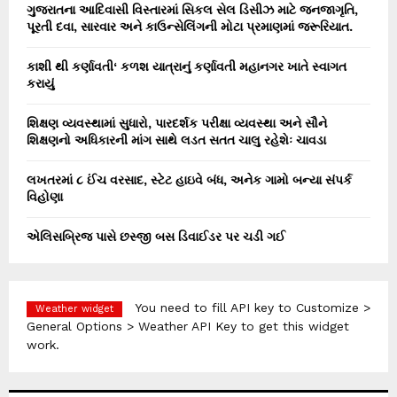
ગુજરાતના આદિવાસી વિસ્તારમાં સિકલ સેલ ડિસીઝ માટે જનજાગૃતિ,
પૂરતી દવા, સારવાર અને કાઉન્સેલિંગની મોટા પ્રમાણમાં જરૂરિયાત.
કાશી થી કર્ણાવતી‘ કળશ યાત્રાનું કર્ણાવતી મહાનગર ખાતે સ્વાગત
કરાયું
શિક્ષણ વ્યવસ્થામાં સુધારો, પારદર્શક પરીક્ષા વ્યવસ્થા અને સૌને
શિક્ષણનો અધિકારની માંગ સાથે લડત સતત ચાલુ રહેશેઃ ચાવડા
લખતરમાં ૮ ઈંચ વરસાદ, સ્ટેટ હાઇવે બંધ, અનેક ગામો બન્યા સંપર્ક
વિહોણા
એલિસબ્રિજ પાસે છસ્જી બસ ડિવાઈડર પર ચડી ગઈ
You need to fill API key to Customize >
Weather widget
General Options > Weather API Key to get this widget
work.