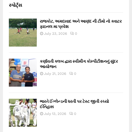
સ્પોર્ટ્સ
રાજકોટ, અમદાવાદ અને આણંદ ની ટીમો નો ક્વાટર
ફાઇનલ મા પ્રવેશ
July 23, 2026
0
કર્ણાવતી ક્લબ દ્વારા સ્વીમીંગ કોમ્પીટીશનનું સુંદર
આયોજન
July 21, 2026
0
ભારતે ઈંગ્લેન્ડની ધરતી પર ટેસ્ટ જીતી રચ્યો
ઈતિહાસ
July 13, 2026
0