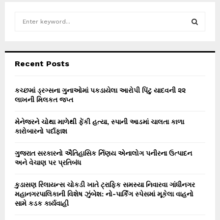
S
e
a
S
r
c
E
Recent Posts
h
f
A
o
કચ્છમાં ડ્રગ્સના ગુનાઓમાં પકડાયેલા આરોપી પિંટુ યાદવની ૨૨
r
લાખની મિલકત જપ્ત
R
:
C
મેનેજરને ચોથા માળેથી ફેંકી હત્યા, સ્પાની આડમાં ચાલતા કાળા
કારોબારનો પર્દાફાશ
H
ગુજરાત સરકારનો ઐતિહાસિક ર્નિણય એનાલોગ પનીરના ઉત્પાદન
અને વેચાણ પર પ્રતિબંધ
કુડાસણ રિલાયન્સ ચોકડી ખાતે ટ્રાફિક સમસ્યા નિવારવા ગાંધીનગર
મહાનગરપાલિકાની વિશેષ ઝુંબેશ: નો-પાર્કિંગ સ્પેસમાં મૂકેલા વાહનો
સામે કડક કાર્યવાહી