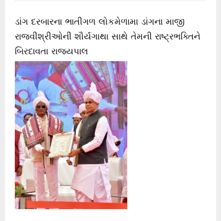
ડાંગ દરબારના ભાતીગળ લોકમેળામા ડાંગના માજી
રાજવીશ્રીઓની શૌર્યગાથા સાથે તેમની રાષ્ટ્રભક્તિને
બિરદાવતા રાજ્યપાલ