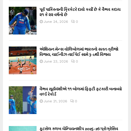
પૂર્વ પાકિસ્તાની ક્રિકેટરે દાવો કર્યો છે કે વૈભવ કદાચ
૨૧ કે ૨૨ વર્ષનો છે
June 24, 2026
0
એશિયન મેન્સ વોલિબોલમાં ભારતનો સતત ત્રીજો
વિજય, ચાઈનીઝ તાઈપેઈ સામે 3-1થી વિજય
June 23, 2026
0
વૈભવ સૂર્યવંશીએ ૧૧ બોલમાં ફિફ્ટી ફટકારી બનાવ્યો
વર્લ્ડ રેકોર્ડ
June 21, 2026
0
ફૂટસેલ ક્લબ ચેમ્પિયનશીપ 2025-26ઃપ્રોગ્રેસિવ