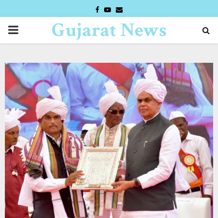
FACEBOOK
YOUTUBE
EMAIL
Gujarat News
PRIMARY
Desk
MENU