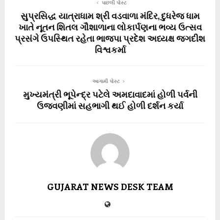
પાછલી પોસ્ટ
સુપ્રસિદ્ધ યાત્રાધામ શ્રી વડવાળા મંદિર, દુધરેજ ધામ
ખાતે નૂતન શિતલ ગૌશાળાના લોકાર્પણના ભવ્ય ઉત્સવ
પ્રસંગે ઉપસ્થિત રહેતા ભાજપા પ્રદેશ અધ્યક્ષ જગદીશ
વિશ્વકર્મા
આગામી પોસ્ટ
મુખ્યમંત્રી ભૂપેન્દ્ર પટેલે અમદાવાદમાં હોળી પર્વની
ઉજવણીમાં સહભાગી થઈ હોળી દર્શન કર્યા
GUJARAT NEWS DESK TEAM