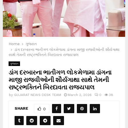
Home
ગુજરાત
ડાંગ દરબારના ભાતીગળ લોકમેળામા ડાંગના માજી રાજવીઓની શૌર્યગાથા
સાથે તેમની રાષ્ટ્રભક્તિને બિરદાવતા રાજ્યપાલ
ગુજરાત
ડાંગ દરબારના ભાતીગળ લોકમેળામા ડાંગના
માજી રાજવીઓની શૌર્યગાથા સાથે તેમની
રાષ્ટ્રભક્તિને બિરદાવતા રાજ્યપાલ
by
GUJARAT NEWS DESK TEAM
March 2, 2026
0
38
SHARE
0