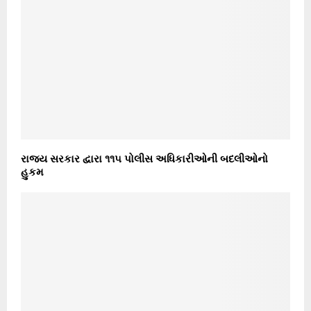
રાજ્ય સરકાર દ્વારા ૧૧૫ પોલીસ અધિકારીઓની બદલીઓનો
હુકમ