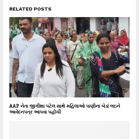
RELATED POSTS
AAP નેતા જીગીશા પટેલ સાથે મહિલાઓ પાણીના બેડાં લઇને
આવેદનપત્ર આપવા પહોંચી