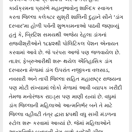
કાર્યક્રમના પ્રારંભે મહાનુભાવોનુ શાબ્દિક સ્વાગત
કરતા જિલ્લા કલેક્ટર સુશ્રી શાલિની દુહાને સૌને ‘ડાંગ
દરબાર’મા હોળી પર્વની શુભકામનાઓ પાઠવી જણાવ્યું
હતું કે, બ્રિટિશ સમયથી અજેય રેહલા ડાંગનાં
રાજવીશ્રીઓને ૧૮૪૨થી પોલિટિકલ પેંશન એનાયત
કરવામાં આવે છે. જે પરંપરા આજે પણ જળવાયેલ છે.
તા.૨૬ ફેબ્રુઆરીથી શરૂ થયેલ ઐતિહાસિક ડાંગ
દરબારના મેળામાં ડાંગ ઉપરાંત નજીકના વલસાડ,
નવસારી અને તાપી જિલ્લા સહિત મહારાષ્ટ્ર રાજ્યના
પણ મોટી સંખ્યામાં લોકો મેળામાં આવી વ્યાપક ખરીદી
તેમજ મનોરંજક રાઇડ્સ પણ માણી રહ્યાં છે. વધુમાં
ડાંગ જિલ્લાની મહિલાઓ આત્મનિર્ભર બને તે માટે
જિલ્લા વહીવટી તંત્ર દ્વારા ૪૫થી વધુ સખી મંડળના
સ્ટોલ શરૂ કરવામાં આવ્યાં છે. જેમાં મહિલાઓને
આત્મનિર્ભર બનાવની નેમ સાથે સ્વદેશી ચીજ