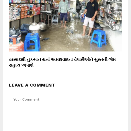
વરસાદથી નુકસાન થતાં અમદાવાદના વેપારીઓને સુરતની જેમ
સહાય અપાશે
LEAVE A COMMENT