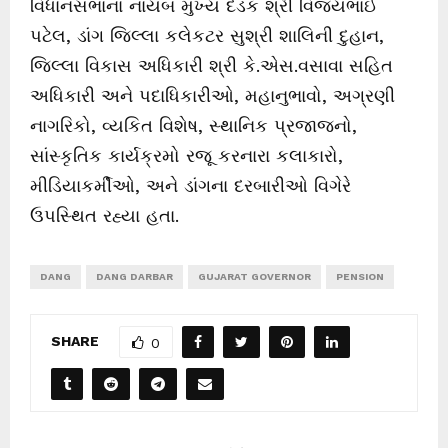
વિધાનસભાના નાયબ મુખ્ય દંડક શ્રી વિજયભાઈ
પટેલ, ડાંગ જિલ્લા કલેકટર સુશ્રી શાલિની દુહાન,
જિલ્લા વિકાસ અધિકારી શ્રી કે.એસ.વસાવા સહિત
અધિકારી અને પદાધિકારીઓ, મહાનુભાવો, અગ્રણી
નાગરિકો, વ્યકિત વિશેષ, સ્થાનિક પ્રજાજનો,
સાંસ્કૃતિક કાર્યક્રમો રજૂ કરનારા કલાકારો,
મીડિયાકર્મીઓ, અને ડાંગના દરબારીઓ વિગેરે
ઉપસ્થિત રહ્યા હતા.
DANG
DANG DARBAR
GUJARAT GOVERNOR
PENSION
SHARE
0