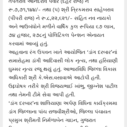
તપતરાવ આનંદરાવ પવાર (દહેર રાજ) ને
રૂ.૭,૭૧,૧૪૪/- તથા (૫) શ્રી ત્રિકમરાવ સાહેબરાવ
(પીંપરી રાજ) ને રૂ.૮,૨૨,૬૨૧/- સહિત નવ નાયકો
અને ભાઉબંધોને મળીને વાર્ષિક કુલ રૂપિયા ૬૭ લાખ,
૭૪ હજાર, ૨૭૮નું પોલિટિકલ પેન્શન એનાયત
કરવામાં આવ્યું હતું.
આહવાના રંગ ઉપવન ખાતે આયોજિત ‘ડાંગ દરબાર’નાં
સમારોહમા ડાંગી આદિવાસી લોક નૃત્ય, તથા હરિયાણી
ઘુમ્મર નૃત્ય રજૂ થયું હતું. આભારવિધિ જિલ્લા વિકાસ
અધિકારી શ્રી કે.એસ.વસાવાએ આટોપી હતી.
ઉદ્દઘોષક તરીકે શ્રી વિજયભાઈ ખાંભુ, જીગ્નેશ પાટીલ
તથા તેમની ટીમે સેવા આપી હતી.
‘ડાંગ દરબાર’ના શાલિયાણા અર્પણ વિધિના કાર્યક્રમમા
ડાંગ જિલ્લાના પાંચ રાજવીશ્રીઓ, જિલ્લા પંચાયત
પ્રમુખ શ્રીમતી નિર્મળાબેન ગાઇન, ગુજરાત