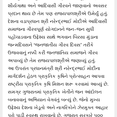
શૌર્યગાથા અને આદિવાસી ગૌરવને જાણવાનો અવસર
પ્રદાન થાય છે તેમ પણ રાજ્યપાલશ્રીએ ઉમેર્યું હતું.
દેશના વડાપ્રધાન શ્રી નરેન્દ્રભાઈ મોદીએ આદિવાસી
સમાજના ગૌરવપૂર્ણ યોગદાનને જન-જન સુધી
પહોંચાડવાના ઉદ્દેશ્ય સાથે ભગવાન બિરસા મુંડાના
જન્મદિવસને ‘જનજાતીય ગૌરવ દિવસ’ તરીકે
ઉજવવાનું નક્કી કરી જનજાતિય સમાજને ગૌરવ
અપાવ્યું છે તેમ રાજ્યપાલશ્રીએ જણાવ્યું હતું.
આ ઉપરાંત પ્રધાનમંત્રી શ્રી નરેન્દ્રભાઈ મોદીના
માર્ગદર્શન હેઠળ પ્રાકૃતિક કૃષિને પ્રોત્સાહન આપવા
રાષ્ટ્રીય પ્રાકૃતિક કૃષિ મિશન શરૂ કરવામાં આવ્યું છે.
સમગ્ર ગુજરાતમાં પ્રાકૃતિક ખેતીને જન આંદોલન
બનાવવાનું અભિયાન વેગવંતું બન્યું છે. જેનો મુખ્ય
ઉદ્દેશ્ય દેશના ખેડૂતો અને નાગરિકોને ઝેરમુક્ત આહાર
પૂરો પાડી સ્વસ્થ રાખવાનો છે. ગુજરાત સરકારે ૫૦૦