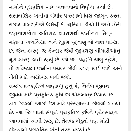
ગામોને પ્રાકૃતિક ગામ બનાવવાનો નિર્ણય કર્યો છે.
રાસાયણિક ખેતીના ગંભીર પરિણામો વિશે જાગૃત કરતા
રાજ્યપાલશ્રીએ ઉમેર્યું કે, યુરિયા, ડીએપી અને ઝેરી
જંતુનાશકોના અતિશય વપરાશથી જમીનના મિત્ર
ગણાતા અળસિયા અને સૂક્ષ્મ જીવાણુઓ નાશ પામ્યા
છે. જેના કારણે જ કેન્સર જેવી જીવલેણ બીમારીઓનું
મૂળ કારણ બની રહ્યું છે. જો આ પદ્ધતિ ચાલુ રહેશે,
તો ભવિષ્યમાં જમીન પથ્થર જેવી કઠણ થઈ જશે અને
ખેતી માટે અયોગ્ય બની જશે.
રાજ્યપાલશ્રીએ જણાવ્યું હતું કે, નિર્મળ જીવન
જીવવા માટે પ્રાકૃતિક કૃષિ જ એકમાત્ર ઉપાય છે.
ડાંગ જિલ્લો આજે દેશ માટે પ્રેરણારૂપ જિલ્લો બન્યો
છે. આ જિલ્લામાં સંપૂર્ણ પ્રાકૃતિક કૃષિને પ્રોત્સાહન
આપવામાં આવી રહ્યું છે. તેમજ ખેડુતો પણ મોટી
સંખ્યામાં પ્રાકૃતિક ખેતી તરફ વળ્યાં છે.