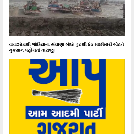
વાવાઝોડાથી જોડિયાના સંચાણા બંદરે 50થી 60 માછીમારી બોટને
નુકસાન પહોંચતાં તારાજી