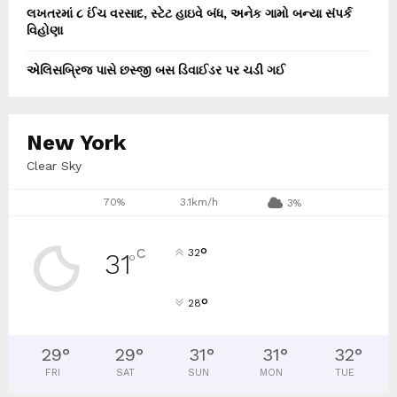
લખતરમાં ૮ ઈંચ વરસાદ, સ્ટેટ હાઇવે બંધ, અનેક ગામો બન્યા સંપર્ક
વિહોણા
એલિસબ્રિજ પાસે છસ્જી બસ ડિવાઈડર પર ચડી ગઈ
New York
Clear Sky
70%
3.1km/h
3%
°
C
32
31
°
°
28
29
°
29
°
31
°
31
°
32
°
FRI
SAT
SUN
MON
TUE