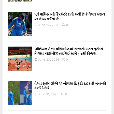
પૂર્વ પાકિસ્તાની ક્રિકેટરે દાવો કર્યો છે કે વૈભવ કદાચ
૨૧ કે ૨૨ વર્ષનો છે
June 24, 2026
0
એશિયન મેન્સ વોલિબોલમાં ભારતનો સતત ત્રીજો
વિજય, ચાઈનીઝ તાઈપેઈ સામે 3-1થી વિજય
June 23, 2026
0
વૈભવ સૂર્યવંશીએ ૧૧ બોલમાં ફિફ્ટી ફટકારી બનાવ્યો
વર્લ્ડ રેકોર્ડ
June 21, 2026
0