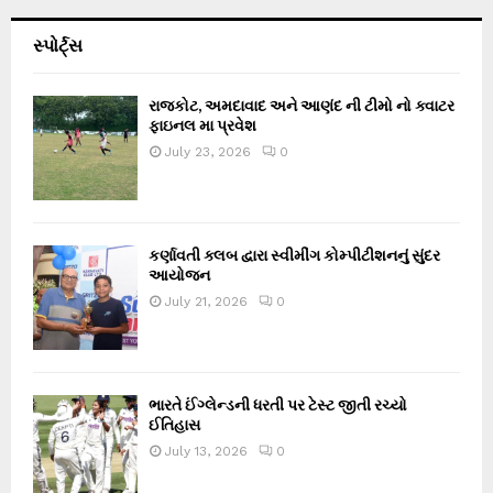
સ્પોર્ટ્સ
રાજકોટ, અમદાવાદ અને આણંદ ની ટીમો નો ક્વાટર
ફાઇનલ મા પ્રવેશ
July 23, 2026
0
કર્ણાવતી ક્લબ દ્વારા સ્વીમીંગ કોમ્પીટીશનનું સુંદર
આયોજન
July 21, 2026
0
ભારતે ઈંગ્લેન્ડની ધરતી પર ટેસ્ટ જીતી રચ્યો
ઈતિહાસ
July 13, 2026
0