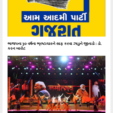
ભાજપના 30 વર્ષના ભ્રષ્ટાચારને સાફ કરવા ઝાડુને જીતાડો : ડો.
કરન બારોટ