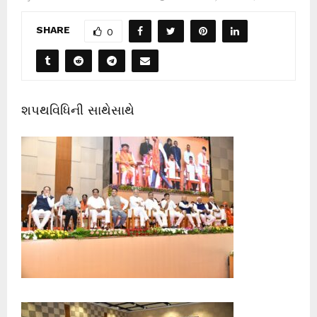
SHARE
0
શપથવિધિની સાથેસાથે