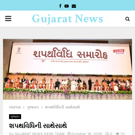
FACEBOOK
YOUTUBE
EMAIL
Gujarat News
PRIMARY
Desk
MENU
Home
ગુજરાત
શપથવિધિની સાથેસાથે
ગુજરાત
શપથવિધિની સાથેસાથે
by
GUJARAT NEWS DESK TEAM
October 18, 2025
0
70