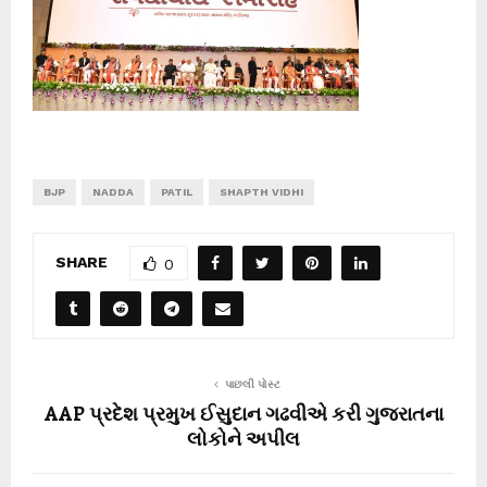
BJP
NADDA
PATIL
SHAPTH VIDHI
SHARE
0
પાછલી પોસ્ટ
AAP પ્રદેશ પ્રમુખ ઈસુદાન ગઢવીએ કરી ગુજરાતના
લોકોને અપીલ