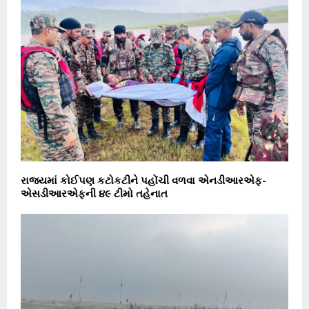
રાજયમાં કોઈપણ કટોકટીને પહોંચી વળવા એનડીઆરએફ-
એસડીઆરએફની ૪૯ ટીમો તહેનાત