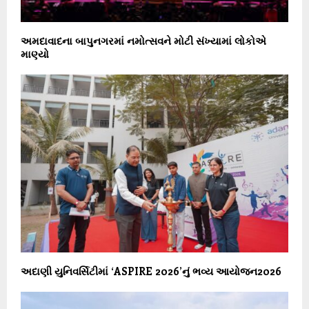
અમદાવાદના બાપુનગરમાં નમોત્સવને મોટી સંખ્યામાં લોકોએ
માણ્યો
અદાણી યુનિવર્સિટીમાં ‘ASPIRE 2026’નું ભવ્ય આયોજન2026