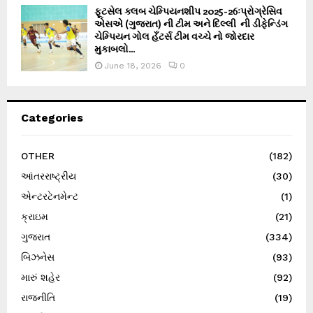
ફૂટસેલ ક્લબ ચેમ્પિયનશીપ 2025-26ઃપ્રોગ્રેસિવ
એસએ (ગુજરાત) ની ટીમ અને દિલ્લી ની ડીફેન્ડિંગ
ચેમ્પિયન ગોલ હઁટર્સ ટીમ વચ્ચે નો જોરદાર
મુકાબલો...
June 18, 2026
0
Categories
OTHER
(182)
આંતરરાષ્ટ્રીય
(30)
એન્ટરટેનમેન્ટ
(1)
ક્રાઇમ
(21)
ગુજરાત
(334)
બિઝનેસ
(93)
મારું શહેર
(92)
રાજનીતિ
(19)