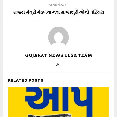
આગામી પોસ્ટ
રાજ્ય મંત્રી મંડળના નવા સભ્યશ્રીઓનો પરિચય
GUJARAT NEWS DESK TEAM
RELATED POSTS