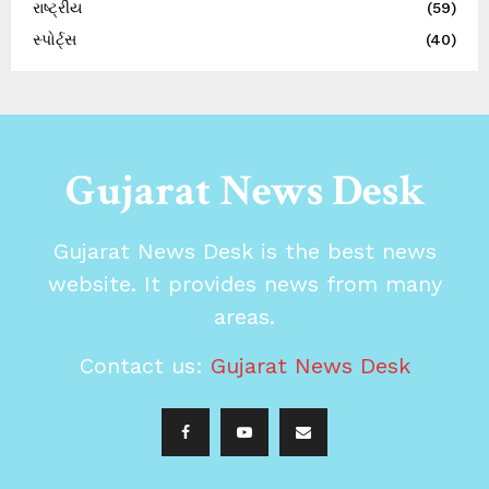
રાષ્ટ્રીય
(59)
સ્પોર્ટ્સ
(40)
Gujarat News Desk
Gujarat News Desk is the best news
website. It provides news from many
areas.
Contact us:
Gujarat News Desk