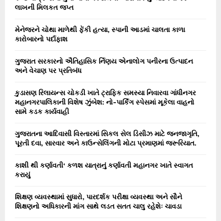
r
લાખની મિલકત જપ્ત
R
:
C
મેનેજરને ચોથા માળેથી ફેંકી હત્યા, સ્પાની આડમાં ચાલતા કાળા
કારોબારનો પર્દાફાશ
H
ગુજરાત સરકારનો ઐતિહાસિક ર્નિણય એનાલોગ પનીરના ઉત્પાદન
અને વેચાણ પર પ્રતિબંધ
કુડાસણ રિલાયન્સ ચોકડી ખાતે ટ્રાફિક સમસ્યા નિવારવા ગાંધીનગર
મહાનગરપાલિકાની વિશેષ ઝુંબેશ: નો-પાર્કિંગ સ્પેસમાં મૂકેલા વાહનો
સામે કડક કાર્યવાહી
ગુજરાતના આદિવાસી વિસ્તારમાં સિકલ સેલ ડિસીઝ માટે જનજાગૃતિ,
પૂરતી દવા, સારવાર અને કાઉન્સેલિંગની મોટા પ્રમાણમાં જરૂરિયાત.
કાશી થી કર્ણાવતી‘ કળશ યાત્રાનું કર્ણાવતી મહાનગર ખાતે સ્વાગત
કરાયું
શિક્ષણ વ્યવસ્થામાં સુધારો, પારદર્શક પરીક્ષા વ્યવસ્થા અને સૌને
શિક્ષણનો અધિકારની માંગ સાથે લડત સતત ચાલુ રહેશેઃ ચાવડા