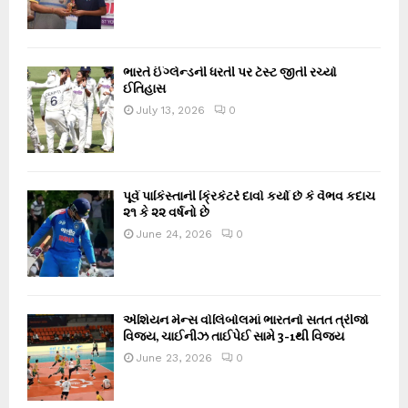
ભારતે ઈંગ્લેન્ડની ધરતી પર ટેસ્ટ જીતી રચ્યો
ઈતિહાસ
July 13, 2026
0
પૂર્વ પાકિસ્તાની ક્રિકેટરે દાવો કર્યો છે કે વૈભવ કદાચ
૨૧ કે ૨૨ વર્ષનો છે
June 24, 2026
0
એશિયન મેન્સ વોલિબોલમાં ભારતનો સતત ત્રીજો
વિજય, ચાઈનીઝ તાઈપેઈ સામે 3-1થી વિજય
June 23, 2026
0