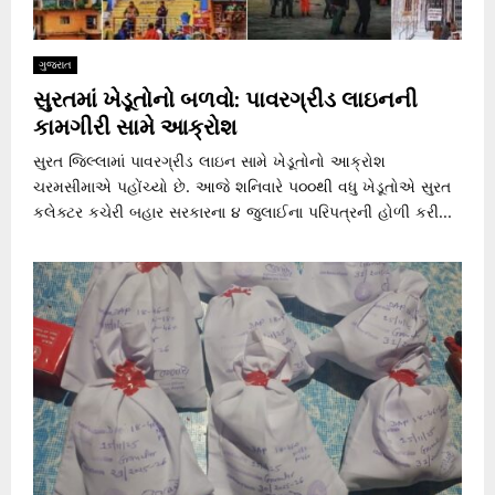
ગુજરાત
સુરતમાં ખેડૂતોનો બળવો: પાવરગ્રીડ લાઇનની
કામગીરી સામે આક્રોશ
સુરત જિલ્લામાં પાવરગ્રીડ લાઇન સામે ખેડૂતોનો આક્રોશ
ચરમસીમાએ પહોંચ્યો છે. આજે શનિવારે ૫૦૦થી વધુ ખેડૂતોએ સુરત
કલેક્ટર કચેરી બહાર સરકારના ૪ જુલાઈના પરિપત્રની હોળી કરી...