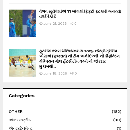
વૈભવ સૂર્યવંશીએ ૧૧ બોલમાં ફિફ્ટી ફટકારી બનાવ્યો
વર્લ્ડ રેકોર્ડ
June 21, 2026
0
ફૂટસેલ ક્લબ ચેમ્પિયનશીપ 2025-26ઃપ્રોગ્રેસિવ
એસએ (ગુજરાત) ની ટીમ અને દિલ્લી ની ડીફેન્ડિંગ
ચેમ્પિયન ગોલ હઁટર્સ ટીમ વચ્ચે નો જોરદાર
મુકાબલો...
June 18, 2026
0
Categories
OTHER
(182)
આંતરરાષ્ટ્રીય
(30)
એન્ટરટેનમેન્ટ
(1)