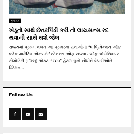
ગુજરાત
ખેડૂતો સાથે છેતરપિંડી કરી તો લાયસન્સ રદ
થવાની સાથે થશે જેલ
રાજ્યમાં પ્રથમ વખત આ પ્રકારના ગુનાઓમાં “ધ પ્રિવેન્શન ઑફ
બ્લેક માર્કેટિંગ એન્ડ મેઈન્ટેનન્સ ઓફ સપ્લાઇ ઓફ એસેન્શિયલ
કોમોડિટી (ઁમ્સ્) એક્ટ-૧૯૮૦” હેઠળ ગુનો નોંધીને વેપારીઓને
ડિટેઇન...
Follow Us