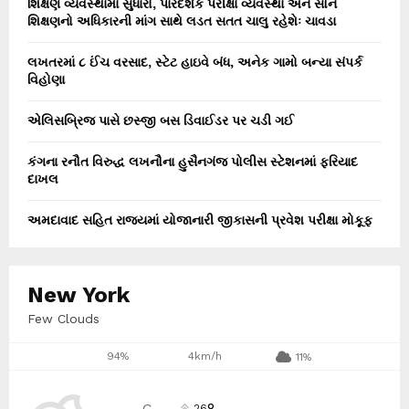
શિક્ષણ વ્યવસ્થામાં સુધારો, પારદર્શક પરીક્ષા વ્યવસ્થા અને સૌને
શિક્ષણનો અધિકારની માંગ સાથે લડત સતત ચાલુ રહેશેઃ ચાવડા
લખતરમાં ૮ ઈંચ વરસાદ, સ્ટેટ હાઇવે બંધ, અનેક ગામો બન્યા સંપર્ક
વિહોણા
એલિસબ્રિજ પાસે છસ્જી બસ ડિવાઈડર પર ચડી ગઈ
કંગના રનૌત વિરુદ્ધ લખનૌના હુસૈનગંજ પોલીસ સ્ટેશનમાં ફરિયાદ
દાખલ
અમદાવાદ સહિત રાજ્યમાં યોજાનારી જીકાસની પ્રવેશ પરીક્ષા મોકૂફ
New York
Few Clouds
94%
4km/h
11%
°
C
26