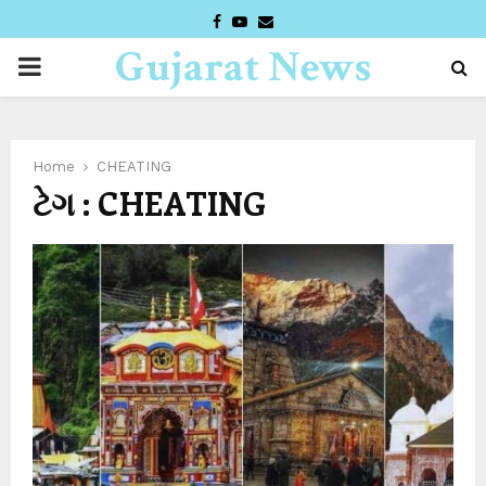
FACEBOOK
YOUTUBE
EMAIL
Gujarat News
PRIMARY
Desk
MENU
Home
CHEATING
ટેગ : CHEATING