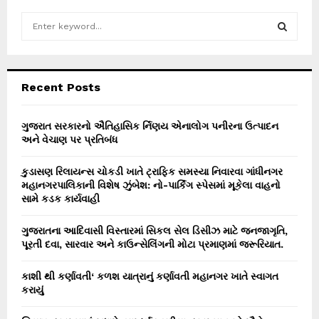
S
e
a
S
r
c
E
Recent Posts
h
f
A
o
ગુજરાત સરકારનો ઐતિહાસિક ર્નિણય એનાલોગ પનીરના ઉત્પાદન
r
અને વેચાણ પર પ્રતિબંધ
R
:
C
કુડાસણ રિલાયન્સ ચોકડી ખાતે ટ્રાફિક સમસ્યા નિવારવા ગાંધીનગર
મહાનગરપાલિકાની વિશેષ ઝુંબેશ: નો-પાર્કિંગ સ્પેસમાં મૂકેલા વાહનો
H
સામે કડક કાર્યવાહી
ગુજરાતના આદિવાસી વિસ્તારમાં સિકલ સેલ ડિસીઝ માટે જનજાગૃતિ,
પૂરતી દવા, સારવાર અને કાઉન્સેલિંગની મોટા પ્રમાણમાં જરૂરિયાત.
કાશી થી કર્ણાવતી‘ કળશ યાત્રાનું કર્ણાવતી મહાનગર ખાતે સ્વાગત
કરાયું