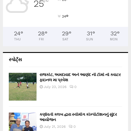
25
°
°
24
24
°
28
°
29
°
31
°
32
°
THU
FRI
SAT
SUN
MON
સ્પોર્ટ્સ
રાજકોટ, અમદાવાદ અને આણંદ ની ટીમો નો ક્વાટર
ફાઇનલ મા પ્રવેશ
July 23, 2026
0
કર્ણાવતી ક્લબ દ્વારા સ્વીમીંગ કોમ્પીટીશનનું સુંદર
આયોજન
July 21, 2026
0