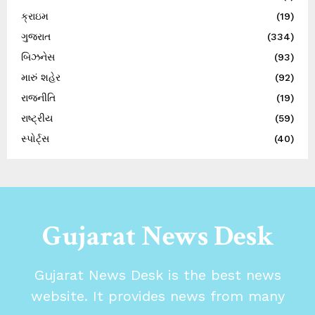
ક્રાઇમ
(19)
ગુજરાત
(334)
બિઝનેસ
(93)
મારું શહેર
(92)
રાજનીતિ
(19)
રાષ્ટ્રીય
(59)
સ્પોર્ટ્સ
(40)
Gujarat News Desk
Gujarat News Desk is the best news
website. It provides news from many