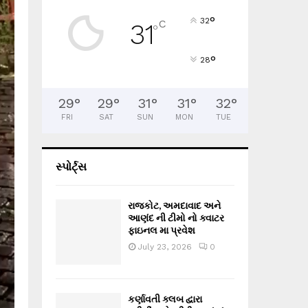
°
32
C
31
°
°
28
29
°
29
°
31
°
31
°
32
°
FRI
SAT
SUN
MON
TUE
સ્પોર્ટ્સ
રાજકોટ, અમદાવાદ અને
આણંદ ની ટીમો નો ક્વાટર
ફાઇનલ મા પ્રવેશ
July 23, 2026
0
કર્ણાવતી ક્લબ દ્વારા