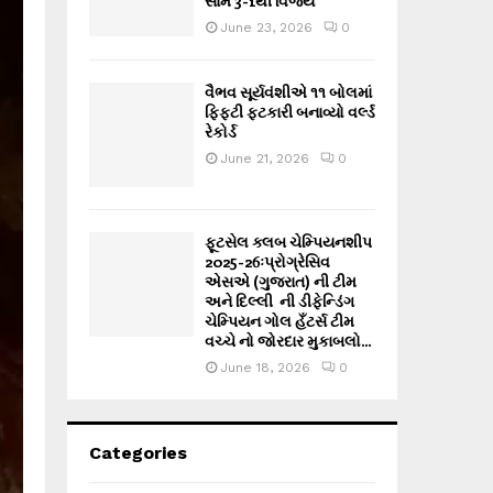
સામે 3-1થી વિજય
June 23, 2026
0
વૈભવ સૂર્યવંશીએ ૧૧ બોલમાં
ફિફ્ટી ફટકારી બનાવ્યો વર્લ્ડ
રેકોર્ડ
June 21, 2026
0
ફૂટસેલ ક્લબ ચેમ્પિયનશીપ
2025-26ઃપ્રોગ્રેસિવ
એસએ (ગુજરાત) ની ટીમ
અને દિલ્લી ની ડીફેન્ડિંગ
ચેમ્પિયન ગોલ હઁટર્સ ટીમ
વચ્ચે નો જોરદાર મુકાબલો...
June 18, 2026
0
Categories