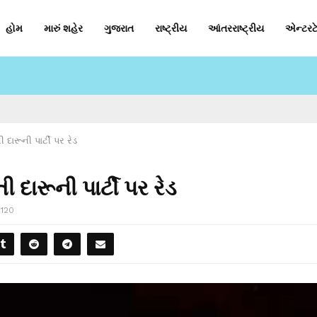
હોમ
મારું શહેર
ગુજરાત
રાષ્ટ્રીય
આંતરરાષ્ટ્રીય
એન્ટરટે
દારૂની પાર્ટી પર રેડ
 દારૂની પાર્ટી પર રેડ
120