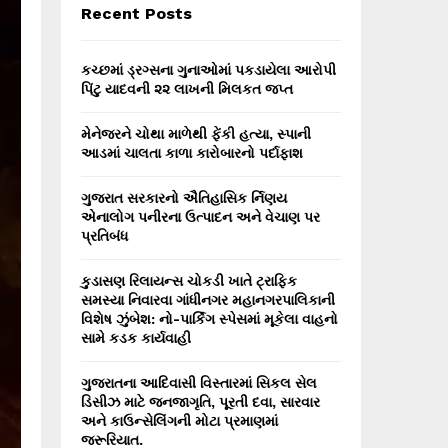
E
Recent Posts
h
f
A
o
કચ્છમાં ડ્રગ્સના ગુનાઓમાં પકડાયેલા આરોપી
r
R
પિંટુ યાદવની ૨૨ લાખની મિલકત જપ્ત
:
C
મેનેજરને ચોથા માળેથી ફેંકી હત્યા, સ્પાની
આડમાં ચાલતા કાળા કારોબારનો પર્દાફાશ
H
ગુજરાત સરકારનો ઐતિહાસિક ર્નિણય
એનાલોગ પનીરના ઉત્પાદન અને વેચાણ પર
પ્રતિબંધ
કુડાસણ રિલાયન્સ ચોકડી ખાતે ટ્રાફિક
સમસ્યા નિવારવા ગાંધીનગર મહાનગરપાલિકાની
વિશેષ ઝુંબેશ: નો-પાર્કિંગ સ્પેસમાં મૂકેલા વાહનો
સામે કડક કાર્યવાહી
ગુજરાતના આદિવાસી વિસ્તારમાં સિકલ સેલ
ડિસીઝ માટે જનજાગૃતિ, પૂરતી દવા, સારવાર
અને કાઉન્સેલિંગની મોટા પ્રમાણમાં
જરૂરિયાત.