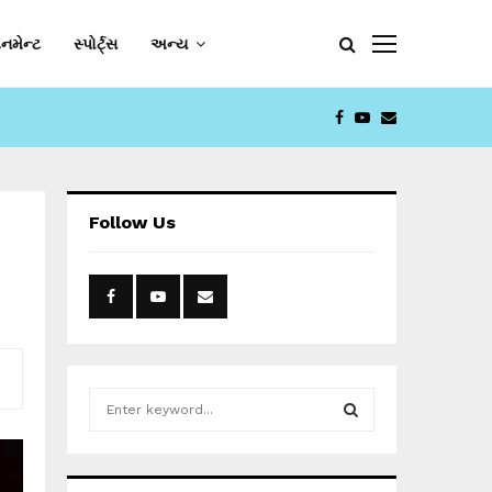
નમેન્ટ
સ્પોર્ટ્સ
અન્ય
FACEBOOK
YOUTUBE
EMAIL
Follow Us
S
e
a
S
r
c