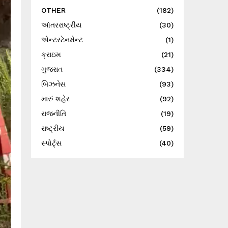
OTHER
(182)
આંતરરાષ્ટ્રીય
(30)
એન્ટરટેનમેન્ટ
(1)
ક્રાઇમ
(21)
ગુજરાત
(334)
બિઝનેસ
(93)
મારું શહેર
(92)
રાજનીતિ
(19)
રાષ્ટ્રીય
(59)
સ્પોર્ટ્સ
(40)