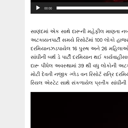
00:00
સાણંદમાં એક સાથે દારૂની મહેફીલ માણતા નબ
અટકાયતપાર્ટી સમયે રિસોર્ટમાં 100 લોકો હાજર
દરમિયાનઝડપાયેલ 16 પુરુષ અને 26 મહિલાઓન
સાંઘીની બર્થ ડે પાર્ટી દરમિયાન થઈ કાર્યવા
દારૂ પીધેલ અવસ્થામાં 39 થી વધુ લોકોની અટક
મોટી દેવતી નજીક ગ્લેડ વન રિસોર્ટ રાત્રિ દ
રિયલ એસ્ટેટ સાથે સંકળાયેલ પ્રતીક સાંઘીની બ
V
i
d
e