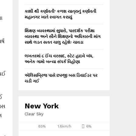
કાશી થી કર્ણાવતી‘ કળશ યાત્રાનું કર્ણાવતી
લા
મહાનગર ખાતે સ્વાગત કરાયું
શિક્ષણ વ્યવસ્થામાં સુધારો, પારદર્શક પરીક્ષા
વ્યવસ્થા અને સૌને શિક્ષણનો અધિકારની માંગ
ર્ષ
સાથે લડત સતત ચાલુ રહેશેઃ ચાવડા
લખતરમાં ૮ ઈંચ વરસાદ, સ્ટેટ હાઇવે બંધ,
અનેક ગામો બન્યા સંપર્ક વિહોણા
થઈ
એલિસબ્રિજ પાસે છસ્જી બસ ડિવાઈડર પર
ચડી ગઈ
ાઈ
New York
લાસ
Clear Sky
ત
85%
1.8km/h
6%