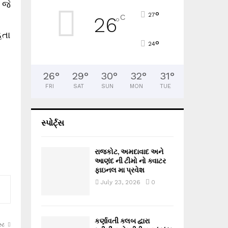
જે
°
27
C
26
°
હતા
°
24
26
°
29
°
30
°
32
°
31
°
FRI
SAT
SUN
MON
TUE
સ્પોર્ટ્સ
રાજકોટ, અમદાવાદ અને
આણંદ ની ટીમો નો ક્વાટર
ફાઇનલ મા પ્રવેશ
July 23, 2026
0
કર્ણાવતી ક્લબ દ્વારા
્ટ