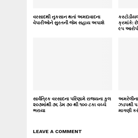
વરસાદથી નુકસાન થતાં અમદાવાદના
કસ્ટોડીયલ
વેપારીઓને સુરતની જેમ સહાય અપાશે
ક્રમાંકે: છ
૯૫ આરોપી
સાર્વત્રિક વરસાદના પરિણામે રાજ્યના કુલ
અમરેલીના ઢ
૨૦૭માંથી ૭૬ ડેમ ૭૦ થી ૧૦૦ ટકા વચ્ચે
ઝડપથી પક
ભરાયા
માગણી કર
LEAVE A COMMENT