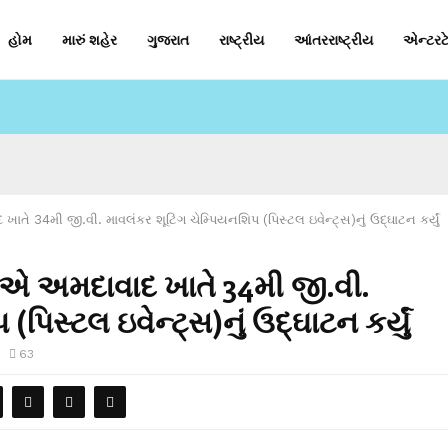
હોમ
મારું શહેર
ગુજરાત
રાષ્ટ્રીય
આંતરરાષ્ટ્રીય
એન્ટરટે
ાતે 34મી જી.વી. માવલંકર શૂટિંગ ચેમ્પિયનશિપ (પિસ્ટલ ઇવેન્ટ્સ)નું ઉદ્ઘાટન કર્યું
વીએ અમદાવાદ ખાતે 34મી જી.વી.
પિસ્ટલ ઇવેન્ટ્સ)નું ઉદ્ઘાટન કર્યું
63