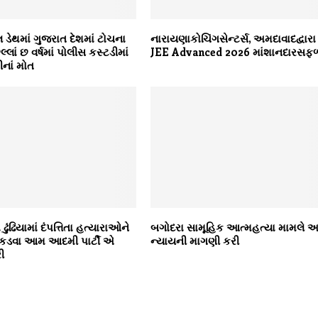
 ડેથમાં ગુજરાત દેશમાં ટોચના
નારાયણાકોચિંગસેન્ટર્સ, અમદાવાદદ્વારા
ેલ્લાં છ વર્ષમાં પોલીસ કસ્ટડીમાં
JEE Advanced 2026 માંશાનદારસફ
નાં મોત
ુંઢિયામાં દંપત્તિતા હત્યારાઓને
બગોદરા સામૂહિક આત્મહત્યા મામલે આ
ડવા આમ આદમી પાર્ટી એ
ન્યાયની માગણી કરી
ી