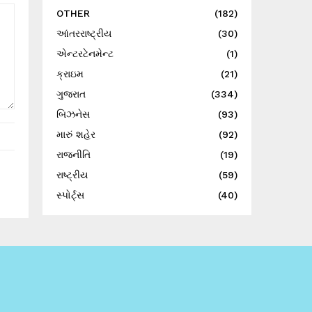
OTHER
(182)
આંતરરાષ્ટ્રીય
(30)
એન્ટરટેનમેન્ટ
(1)
ક્રાઇમ
(21)
ગુજરાત
(334)
બિઝનેસ
(93)
મારું શહેર
(92)
રાજનીતિ
(19)
રાષ્ટ્રીય
(59)
સ્પોર્ટ્સ
(40)