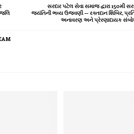
ર
સરદાર પટેલ સેવા સમાજ દ્વારા 150મી સર
ંજલિ
જયંતિની ભવ્ય ઉજવણી — રક્તદાન શિબિર, પ્રત
અનાવરણ અને પ્રેરણાદાયક સંબ
TEAM