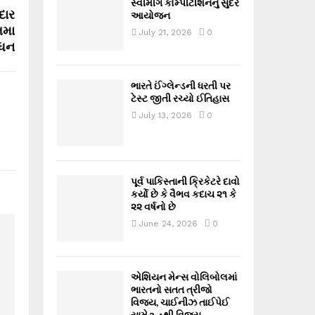
સ્વીમીંગ કોમ્પીટીશનનું સુંદર
દાર
આયોજન
િમા
July 21, 2026
0
ોધન
ભારતે ઈંગ્લેન્ડની ધરતી પર
ટેસ્ટ જીતી રચ્યો ઈતિહાસ
July 13, 2026
0
પૂર્વ પાકિસ્તાની ક્રિકેટરે દાવો
કર્યો છે કે વૈભવ કદાચ ૨૧ કે
૨૨ વર્ષનો છે
June 24, 2026
0
એશિયન મેન્સ વોલિબોલમાં
ભારતનો સતત ત્રીજો
વિજય, ચાઈનીઝ તાઈપેઈ
સામે 3-1થી વિજય