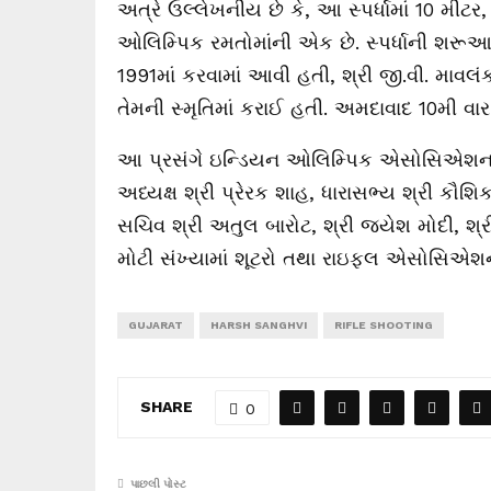
અત્રે
ઉલ્લેખનીય
છે
કે
,
આ
સ્પર્ધામાં
10
મીટર
ઓલિમ્પિક
રમતોમાંની
એક
છે
.
સ્પર્ધાની
શરૂઆ
1991
માં
કરવામાં
આવી
હતી
,
શ્રી
જી
.
વી
.
માવલં
તેમની
સ્મૃતિમાં
કરાઈ
હતી
.
અમદાવાદ
10
મી
વાર
આ
પ્રસંગે
ઇન્ડિયન
ઓલિમ્પિક
એસોસિએશન
અધ્યક્ષ
શ્રી
પ્રેરક
શાહ
,
ધારાસભ્ય
શ્રી
કૌશિ
સચિવ
શ્રી
અતુલ
બારોટ
,
શ્રી
જયેશ
મોદી
,
શ્ર
મોટી
સંખ્યામાં
શૂટરો
તથા
રાઇફલ
એસોસિએશ
GUJARAT
HARSH SANGHVI
RIFLE SHOOTING
SHARE
0
પાછલી પોસ્ટ