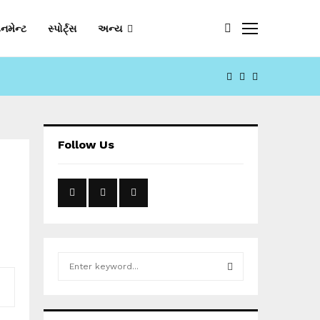
નમેન્ટ
સ્પોર્ટ્સ
અન્ય
FACEBOOK
YOUTUBE
EMAIL
Follow Us
S
e
a
S
r
c