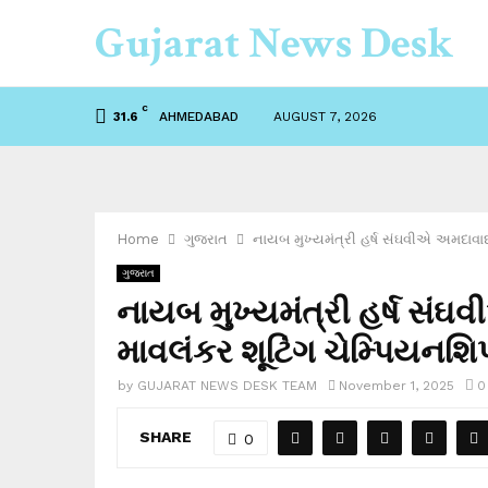
Gujarat News Desk
C
AHMEDABAD
AUGUST 7, 2026
31.6
Home
ગુજરાત
નાયબ મુખ્યમંત્રી હર્ષ સંઘવીએ અમદાવાદ ખ
ગુજરાત
નાયબ મુખ્યમંત્રી હર્ષ સંઘ
માવલંકર શૂટિંગ ચેમ્પિયનશિપ (
by
GUJARAT NEWS DESK TEAM
November 1, 2025
0
SHARE
0