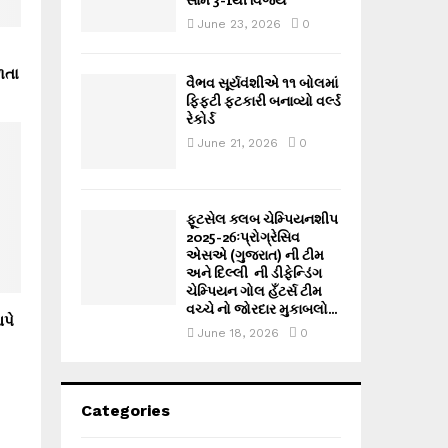
June 23, 2026
0
ળતા
વૈભવ સૂર્યવંશીએ ૧૧ બોલમાં
ફિફ્ટી ફટકારી બનાવ્યો વર્લ્ડ
રેકોર્ડ
June 21, 2026
0
ફૂટસેલ ક્લબ ચેમ્પિયનશીપ
2025-26ઃપ્રોગ્રેસિવ
એસએ (ગુજરાત) ની ટીમ
અને દિલ્લી ની ડીફેન્ડિંગ
ચેમ્પિયન ગોલ હઁટર્સ ટીમ
વચ્ચે નો જોરદાર મુકાબલો...
પે
June 18, 2026
0
Categories