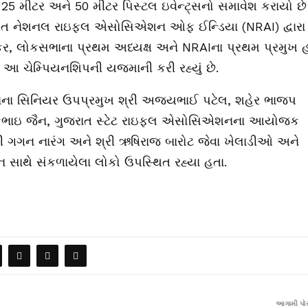
, 25
મીટર
અને
50
મીટર
પિસ્ટલ
ઇવેન્ટ્સનો
સમાવેશ
કરાયો
છે
ત
નેશનલ
રાઇફલ
એસોસિએશન
ઓફ
ઈન્ડિયા
(NRAI)
દ્વારા
કર
,
લોકસભાના
પ્રથમ
અધ્યક્ષ
અને
NRAI
ના
પ્રથમ
પ્રમુખ
આ
ચેમ્પિયનશિપની
યજમાની
કરી
રહ્યું
છે
.
ના
સિનિયર
ઉપપ્રમુખ
શ્રી
અજયભાઈ
પટેલ
,
શહેર
ભાજપ
કભાઇ
જૈન
,
ગુજરાત
સ્ટેટ
રાઇફલ
એસોસિએશનના
આયોજક
ી
ગગન
નારંગ
અને
શ્રી
ઋષિરાજ
બારોટ
જેવા
ખેલાડીઓ
અને
ન
સાથે
સંકળાયેલા
લોકો
ઉપસ્થિત
રહ્યા
હતા
.
આગામી પોસ