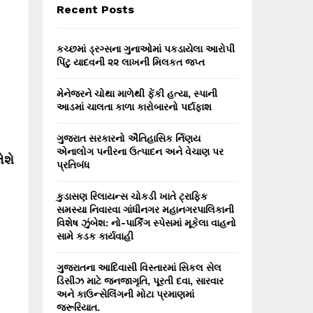
E
Recent Posts
h
f
A
o
કચ્છમાં ડ્રગ્સના ગુનાઓમાં પકડાયેલા આરોપી
r
R
પિંટુ યાદવની ૨૨ લાખની મિલકત જપ્ત
:
C
મેનેજરને ચોથા માળેથી ફેંકી હત્યા, સ્પાની
આડમાં ચાલતા કાળા કારોબારનો પર્દાફાશ
H
ગુજરાત સરકારનો ઐતિહાસિક ર્નિણય
એનાલોગ પનીરના ઉત્પાદન અને વેચાણ પર
ેશે
પ્રતિબંધ
કુડાસણ રિલાયન્સ ચોકડી ખાતે ટ્રાફિક
સમસ્યા નિવારવા ગાંધીનગર મહાનગરપાલિકાની
વિશેષ ઝુંબેશ: નો-પાર્કિંગ સ્પેસમાં મૂકેલા વાહનો
સામે કડક કાર્યવાહી
ગુજરાતના આદિવાસી વિસ્તારમાં સિકલ સેલ
ડિસીઝ માટે જનજાગૃતિ, પૂરતી દવા, સારવાર
અને કાઉન્સેલિંગની મોટા પ્રમાણમાં
જરૂરિયાત.