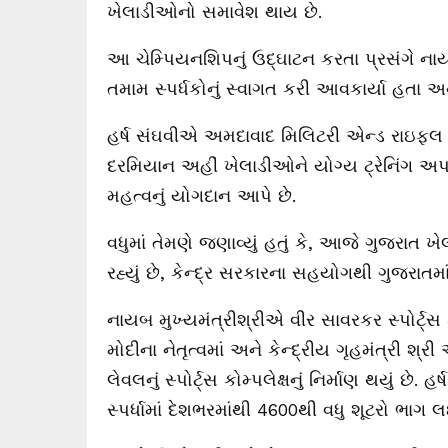
ખેલાડીઓનો
સમાવેશ
થાય
છે
.
આ
ચેમ્પિયનશિપનું
ઉદ્ઘાટન
કરતા
પ્રસંગે
ના
તમામ
સ્પર્ધકોનું
સ્વાગત
કરી
આવકાર્યા
હતા
અ
હર્ષ
સંઘવીએ
અમદાવાદ
મિલિટરી
એન્ડ
રાઇફલ
દરમિયાન
અહીં
ખેલાડીઓને
યોગ્ય
ટ્રેનિંગ
અપ
મહત્વનું
યોગદાન
આપે
છે
.
વધુમાં
તેમણે
જણાવ્યું
હતું
કે
,
આજે
ગુજરાત
ખે
રહ્યું
છે
,
કેન્દ્ર
સરકારના
સહયોગથી
ગુજરાતમા
નાયબ
મુખ્યમંત્રીશ્રીએ
વીર
સાવરકર
સ્પોર્ટ્સ
મોદીના
નેતૃત્વમાં
અને
કેન્દ્રીય
ગૃહમંત્રી
શ્રી
લેવલનું
સ્પોર્ટ્સ
કોમ્પલેક્ષનું
નિર્માણ
થયું
છે
.
હર્ષ
સ્પર્ધામાં
દેશભરમાંથી
4600
થી
વધુ
શૂટરો
ભાગ
લ