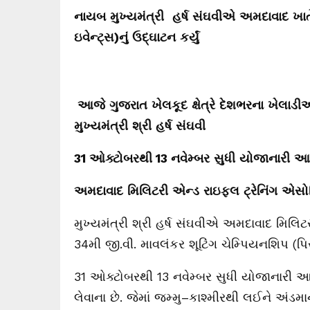
નાયબ
મુખ્યમંત્રી
હર્ષ
સંઘવીએ
અમદાવાદ
ખાત
ઇવેન્ટ્સ
)
નું
ઉદ્ઘાટન
કર્યું
આજે
ગુજરાત
ખેલકૂદ
ક્ષેત્રે
દેશભરના
ખેલાડી
મુખ્યમંત્રી
શ્રી
હર્ષ
સંઘવી
31
ઓક્ટોબરથી
13
નવેમ્બર
સુધી
યોજાનારી
આ
અમદાવાદ
મિલિટરી
એન્ડ
રાઇફલ
ટ્રેનિંગ
એસો
મુખ્યમંત્રી
શ્રી
હર્ષ
સંઘવીએ
અમદાવાદ
મિલિટ
34
મી
જી
.
વી
.
માવલંકર
શૂટિંગ
ચેમ્પિયનશિપ
(
પિ
31
ઓક્ટોબરથી
13
નવેમ્બર
સુધી
યોજાનારી
લેવાના
છે
.
જેમાં
જમ્મુ
–
કાશ્મીરથી
લઈને
અંડમા