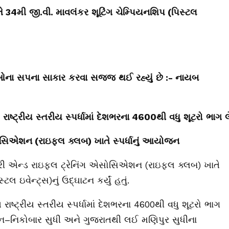
ે
34
મી
જી
.
વી
.
માવલંકર
શૂટિંગ
ચેમ્પિયનશિપ
(
પિસ્ટલ
ઓના
સપના
સાકાર
કરવા
સજ્જ
થઈ
રહ્યું
છે
:-
નાયબ
રાષ્ટ્રીય
સ્તરીય
સ્પર્ધામાં
દેશભરના
4600
થી
વધુ
શૂટરો
ભાગ
લ
સિએશન
(
રાઇફલ
ક્લબ
)
ખાતે
સ્પર્ધાનું
આયોજન
રી
એન્ડ
રાઇફલ
ટ્રેનિંગ
એસોસિએશન
(
રાઇફલ
ક્લબ
)
ખાતે
સ્ટલ
ઇવેન્ટ્સ
)
નું
ઉદ્ઘાટન
કર્યું
હતું
.
આ
રાષ્ટ્રીય
સ્તરીય
સ્પર્ધામાં
દેશભરના
4600
થી
વધુ
શૂટરો
ભાગ
ન
–
નિકોબાર
સુધી
અને
ગુજરાતથી
લઈ
મણિપુર
સુધીના