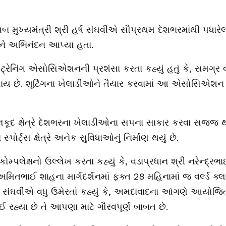
યબ
મુખ્યમંત્રી
શ્રી
હર્ષ
સંઘવીએ
સૌપ્રથમ
દેશભરમાંથી
પધારે
ને
અભિનંદન
આપ્યા
હતા
.
ટ્રેનિંગ
એસોસિએશનની
પ્રશંસા
કરતા
કહ્યું
હતું
કે
,
સમગ્ર
વ
ાય
છે
.
શૂટિંગના
ખેલાડીઓને
તૈયાર
કરવામાં
આ
એસોસિએશન
લકૂદ
ક્ષેત્રે
દેશભરના
ખેલાડીઓના
સપના
સાકાર
કરવા
સજ્જ
ં
સ્પોર્ટ્સ
ક્ષેત્રે
અનેક
સુવિધાઓનું
નિર્માણ
થયું
છે
.
કોમ્પલેક્ષનો
ઉલ્લેખ
કરતા
કહ્યું
કે
,
વડાપ્રધાન
શ્રી
નરેન્દ્રભ
અમિતભાઈ
શાહના
માર્ગદર્શનમાં
ફક્ત
28
મહિનામાં
જ
વર્લ્ડ
ક્
સંઘવીએ
વધુ
ઉમેરતાં
કહ્યું
કે
,
અમદાવાદના
આંગણે
આયોજિ
ઈ
રહ્યા
છે
તે
આપણા
માટે
ગૌરવપૂર્ણ
બાબત
છે
.