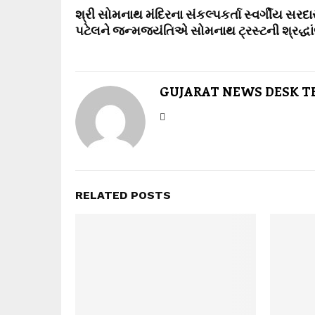
શ્રી સોમનાથ મંદિરના સંકલ્પકર્તા સ્વર્ગીય સરદા
પટેલને જન્મજયંતિએ સોમનાથ ટ્રસ્ટની શ્રદ્ધા
GUJARAT NEWS DESK 
RELATED POSTS