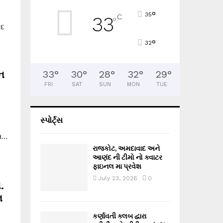
°
35
C
33
°
ાદ
°
32
શન
33
°
30
°
28
°
32
°
29
°
FRI
SAT
SUN
MON
TUE
સ્પોર્ટ્સ
...
રાજકોટ, અમદાવાદ અને
આણંદ ની ટીમો નો ક્વાટર
ફાઇનલ મા પ્રવેશ
July 23, 2026
0
.
ન
કર્ણાવતી ક્લબ દ્વારા