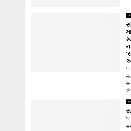
O
સં
મ
સ
ન
‘સ
અ
b
સે
સન
સે
ગુ
સ
b
સમ