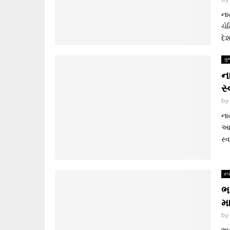
ના
ચે
દે
ગુ
ના
સ
b
ના
આહ
સ્વ
સ્પ
ભ
મા
b
ભા