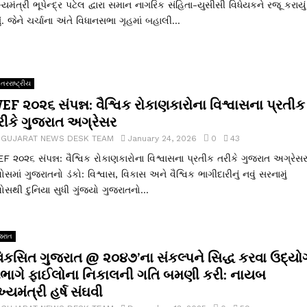
ખ્યમંત્રી ભૂપેન્દ્ર પટેલ દ્વારા સમાન નાગરિક સંહિતા-યુસીસી વિધેયકને રજૂ કરાયું
ું. જેને ચર્ચાના અંતે વિધાનસભા ગૃહમાં બહાલી...
તરરાષ્ટ્રીય
EF ૨૦૨૬ સંપન્ન: વૈશ્વિક રોકાણકારોના વિશ્વાસના પ્રતીક
રીકે ગુજરાત અગ્રેસર
y
GUJARAT NEWS DESK TEAM
January 24, 2026
0
43
F ૨૦૨૬ સંપન્ન: વૈશ્વિક રોકાણકારોના વિશ્વાસના પ્રતીક તરીકે ગુજરાત અગ્રેસ
વોસમાં ગુજરાતનો ડંકો: વિશ્વાસ, વિકાસ અને વૈશ્વિક ભાગીદારીનું નવું સરનામું
વોસથી દુનિયા સુધી ગુંજ્યો ગુજરાતનો...
જરાત
વિકસિત ગુજરાત @ ૨૦૪૭’ના સંકલ્પને સિદ્ધ કરવા ઉદ્યો
િભાગે ફાઈલોના નિકાલની ગતિ બમણી કરી: નાયબ
ખ્યમંત્રી હર્ષ સંઘવી