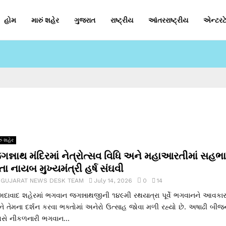
હોમ
મારું શહેર
ગુજરાત
રાષ્ટ્રીય
આંતરરાષ્ટ્રીય
એન્ટરટે
ું શહેર
ગન્નાથ મંદિરમાં નેત્રોત્સવ વિધિ અને મહાઆરતીમાં સહભ
ા નાયબ મુખ્યમંત્રી હર્ષ સંઘવી
y
GUJARAT NEWS DESK TEAM
July 14, 2026
0
14
દાવાદ શહેરમાં ભગવાન જગન્નાથજીની ૧૪૯મી રથયાત્રા પૂર્વે ભગવાનને આવકાર
ે તેમના દર્શન કરવા ભક્તોમાં અનેરો ઉત્સાહ જોવા મળી રહ્યો છે. અષાઢી બીજ
વસે નીકળનારી ભગવાન...