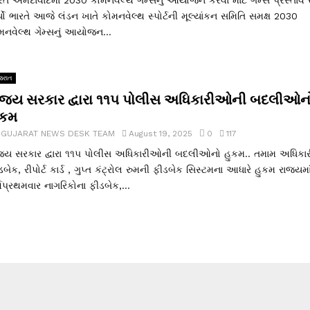
્યો ભારતે આજે લંડન ખાતે કોમનવેલ્થ સ્પોર્ટની મૂલ્યાંકન સમિતિ સમક્ષ 2030
મનવેલ્થ ગેમ્સનું આયોજન...
જરાત
ાજ્ય સરકાર દ્વારા ૧૧૫ પોલીસ અધિકારીઓની બદલીઓન
ુકમ
y
GUJARAT NEWS DESK TEAM
August 19, 2025
0
117
જ્ય સરકાર દ્વારા ૧૧૫ પોલીસ અધિકારીઓની બદલીઓનો હુકમ.. તમામ અધિકાર
ડબેક, રીપોર્ટ કાર્ડ , ગુપ્ત કંટ્રોલ રુમની ફીડબેક સિસ્ટમના આધારે હુકમ રાજ્યમા
્વપ્રથમવાર નાગરિકોના ફીડબેક,...