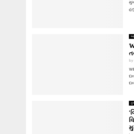
મુ
હત
આં
W
ત
b
WE
દા
દા
ગુ
‘
વ
મુ