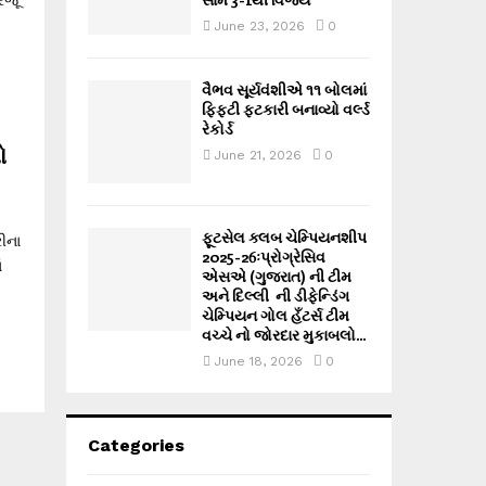
June 23, 2026
0
વૈભવ સૂર્યવંશીએ ૧૧ બોલમાં
ફિફ્ટી ફટકારી બનાવ્યો વર્લ્ડ
રેકોર્ડ
ો
June 21, 2026
0
ફૂટસેલ ક્લબ ચેમ્પિયનશીપ
ીના
2025-26ઃપ્રોગ્રેસિવ
ં
એસએ (ગુજરાત) ની ટીમ
અને દિલ્લી ની ડીફેન્ડિંગ
ચેમ્પિયન ગોલ હઁટર્સ ટીમ
વચ્ચે નો જોરદાર મુકાબલો...
June 18, 2026
0
Categories