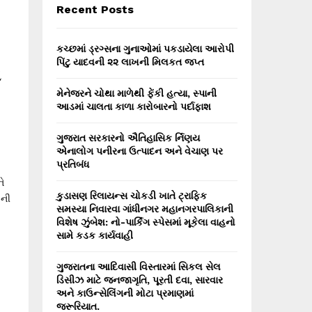
E
Recent Posts
h
f
A
o
કચ્છમાં ડ્રગ્સના ગુનાઓમાં પકડાયેલા આરોપી
r
R
પિંટુ યાદવની ૨૨ લાખની મિલકત જપ્ત
ઓ
:
C
મેનેજરને ચોથા માળેથી ફેંકી હત્યા, સ્પાની
આડમાં ચાલતા કાળા કારોબારનો પર્દાફાશ
H
ગુજરાત સરકારનો ઐતિહાસિક ર્નિણય
એનાલોગ પનીરના ઉત્પાદન અને વેચાણ પર
પ્રતિબંધ
ે
કુડાસણ રિલાયન્સ ચોકડી ખાતે ટ્રાફિક
 ની
સમસ્યા નિવારવા ગાંધીનગર મહાનગરપાલિકાની
વિશેષ ઝુંબેશ: નો-પાર્કિંગ સ્પેસમાં મૂકેલા વાહનો
સામે કડક કાર્યવાહી
ગુજરાતના આદિવાસી વિસ્તારમાં સિકલ સેલ
ડિસીઝ માટે જનજાગૃતિ, પૂરતી દવા, સારવાર
અને કાઉન્સેલિંગની મોટા પ્રમાણમાં
જરૂરિયાત.