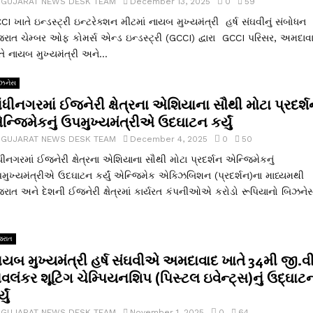
y
GUJARAT NEWS DESK TEAM
December 13, 2025
0
59
CI ખાતે ઇન્ડસ્ટ્રી ઇન્ટરેક્શન મીટમાં નાયબ મુખ્યમંત્રી હર્ષ સંઘવીનું સંબોધન
જરાત ચેમ્બર ઓફ કોમર્સ એન્ડ ઇન્ડસ્ટ્રી (GCCI) દ્વારા GCCI પરિસર, અમદાવ
તે નાયબ મુખ્યમંત્રી અને...
ઝનેસ
ંધીનગરમાં ઈજનેરી ક્ષેત્રના એશિયાના સૌથી મોટા પ્રદર્
ન્જિમેકનું ઉપમુખ્યમંત્રીએ ઉદઘાટન કર્યું
y
GUJARAT NEWS DESK TEAM
December 4, 2025
0
50
ંધીનગરમાં ઈજનેરી ક્ષેત્રના એશિયાના સૌથી મોટા પ્રદર્શન એન્જિમેકનું
મુખ્યમંત્રીએ ઉદઘાટન કર્યું એન્જિમેક એક્ઝિબિશન (પ્રદર્શન)ના માધ્યમથી
જરાત અને દેશની ઈજનેરી ક્ષેત્રમાં કાર્યરત કંપનીઓએ કરોડો રૂપિયાનો બિઝનેસ
જરાત
ાયબ મુખ્યમંત્રી હર્ષ સંઘવીએ અમદાવાદ ખાતે 34મી જી.વી
વલંકર શૂટિંગ ચેમ્પિયનશિપ (પિસ્ટલ ઇવેન્ટ્સ)નું ઉદ્ઘાટ
યું
y
GUJARAT NEWS DESK TEAM
November 1, 2025
0
64