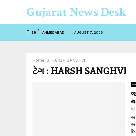
Gujarat News Desk
C
AHMEDABAD
AUGUST 7, 2026
30
Home
HARSH SANGHVI
ટેગ : HARSH SANGHVI
માર
જ
થત
b
અમ
અન
દિ