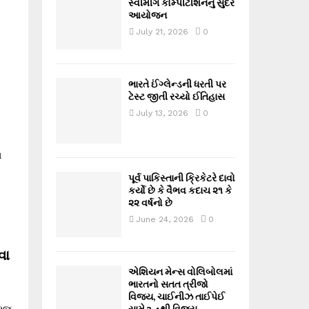
સ્વીમીંગ કોમ્પીટીશનનું સુંદર
આયોજન
July 21, 2026
0
ભારતે ઈંગ્લેન્ડની ધરતી પર
ટેસ્ટ જીતી રચ્યો ઈતિહાસ
July 13, 2026
0
ા
પૂર્વ પાકિસ્તાની ક્રિકેટરે દાવો
કર્યો છે કે વૈભવ કદાચ ૨૧ કે
૨૨ વર્ષનો છે
June 24, 2026
0
વા
એશિયન મેન્સ વોલિબોલમાં
ભારતનો સતત ત્રીજો
વિજય, ચાઈનીઝ તાઈપેઈ
સામે 3-1થી વિજય
રજૂ