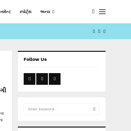
નમેન્ટ
સ્પોર્ટ્સ
અન્ય
FACEBOOK
YOUTUBE
EMAIL
Follow Us
ાગી
S
e
વા
a
ના
S
r
c