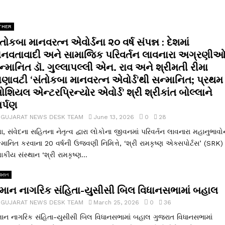
THER
તોકબા માનવરત્ન એવોર્ડના ૨૦ વર્ષ સંપન્ન : દેશમાં
ાનવતાવાદી અને સામાજિક પરિવર્તન લાવનારા અગ્રણી
ન્માનિત ડૉ. ગુલ્લાપલ્લી એન. રાવ અને શ્રીમતી રીમા
ાણાવટી ‘સંતોકબા માનવરત્ન એવોર્ડ’થી સન્માનિત; પ્રથમ
ોશિયલ એન્ટરપ્રિન્યોર એવોર્ડ’ શ્રી શ્રીકાંત બોલ્લાને
ર્પણ
y
GUJARAT NEWS DESK TEAM
June 13, 2026
0
28
વા, સંવેદના સહિતના નેતૃત્વ દ્વારા લોકોના જીવનમાં પરિવર્તન લાવનારા મહાનુભાવોન
્માનિત કરવાના 20 વર્ષની ઉજવણી નિમિત્તે, ‘શ્રી રામકૃષ્ણ એક્સપોર્ટસ’ (SRK)
વાકીય સંસ્થાન ‘શ્રી રામકૃષ્ણ...
જરાત
માન નાગરિક સંહિતા-યુસીસી બિલ વિધાનસભામાં બહાલ
y
GUJARAT NEWS DESK TEAM
March 25, 2026
0
36
ાન નાગરિક સંહિતા-યુસીસી બિલ વિધાનસભામાં બહાલ ગુજરાત વિધાનસભામાં