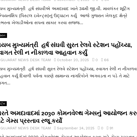
યબ મુખ્યમંત્રી હર્ષ સંઘવીએ અમદાવાદ ખાતે 34મી જી.વી. માવલંકર શૂટિંગ
મ્પિયનશિપ (પિસ્ટલ ઇવેન્ટ્સ)નું ઉદ્ઘાટન કર્યું આજે ગુજરાત ખેલકૂદ ક્ષેત્રે
શભરના ખેલાડીઓના સપના સાકાર કરવા સજ્જ...
જરાત
યબ મુખ્યમંત્રી હર્ષ સંઘવી સુરત રેલવે સ્ટેશન પહોંચ્યા,
્વાગત રેલી ન નીકાળવા આહવાન કર્યું
y
GUJARAT NEWS DESK TEAM
October 20, 2025
0
66
યબ મુખ્યમંત્રી હર્ષ સંઘવી સુરત રેલવે સ્ટેશન પહોંચ્યા, સ્વાગત રેલી ન નીકાળવ
વાન કર્યું દિવાળી પર્વના કારણે સામાન્ય નાગરિકોને અગવડતા ન પડે તે માટે
ાગત...
ોર્ટ્સ
ારતે અમદાવાદમાં 2030 કોમનવેલ્થ ગેમ્સનું આયોજન કર
ટે ગેમ્સ પ્રસ્તાવ રજૂ કર્યો
y
GUJARAT NEWS DESK TEAM
September 24, 2025
0
91
રતે અમદાવાદમાં 2030 કોમનવેલ્થ ગેમ્સનું આયોજન કરવા માટે ગેમ્સ પ્રસ્તાવ 