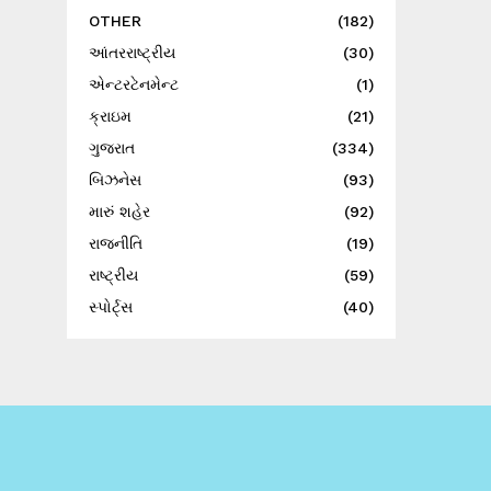
OTHER
(182)
આંતરરાષ્ટ્રીય
(30)
એન્ટરટેનમેન્ટ
(1)
ક્રાઇમ
(21)
ગુજરાત
(334)
બિઝનેસ
(93)
મારું શહેર
(92)
રાજનીતિ
(19)
રાષ્ટ્રીય
(59)
સ્પોર્ટ્સ
(40)