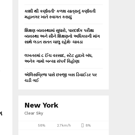
કાશી થી કર્ણાવતી‘ કળશ યાત્રાનું કર્ણાવતી
મહાનગર ખાતે સ્વાગત કરાયું
શિક્ષણ વ્યવસ્થામાં સુધારો, પારદર્શક પરીક્ષા
વ્યવસ્થા અને સૌને શિક્ષણનો અધિકારની માંગ
સાથે લડત સતત ચાલુ રહેશેઃ ચાવડા
લખતરમાં ૮ ઈંચ વરસાદ, સ્ટેટ હાઇવે બંધ,
અનેક ગામો બન્યા સંપર્ક વિહોણા
ર
એલિસબ્રિજ પાસે છસ્જી બસ ડિવાઈડર પર
ચડી ગઈ
New York
ગ
Clear Sky
58%
2.7km/h
8%