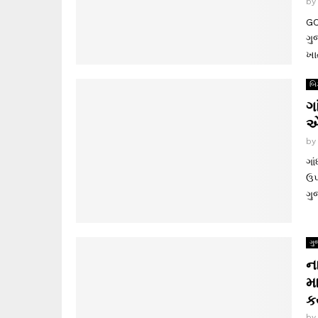
b
GC
ગુ
ખા
બિ
ગા
એ
b
ગા
ઉપ
ગુ
ગુ
ન
મા
કર્
b