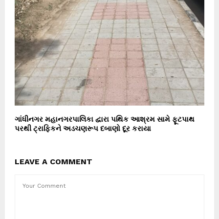
ગાંધીનગર મહાનગરપાલિકા દ્વારા પથિક આશ્રમ સામે ફૂટપાથ
પરથી ટ્રાફિકને અડચણરૂપ દબાણો દૂર કરાયા
LEAVE A COMMENT