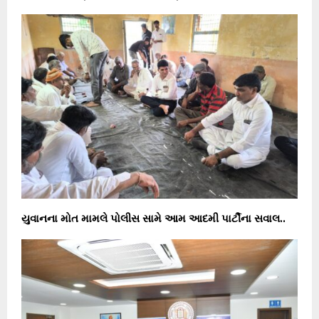
યુવાનના મોત મામલે પોલીસ સામે આમ આદમી પાર્ટીના સવાલ..