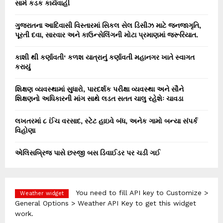
સામે કડક કાર્યવાહી
ગુજરાતના આદિવાસી વિસ્તારમાં સિકલ સેલ ડિસીઝ માટે જનજાગૃતિ,
પૂરતી દવા, સારવાર અને કાઉન્સેલિંગની મોટા પ્રમાણમાં જરૂરિયાત.
કાશી થી કર્ણાવતી‘ કળશ યાત્રાનું કર્ણાવતી મહાનગર ખાતે સ્વાગત
કરાયું
શિક્ષણ વ્યવસ્થામાં સુધારો, પારદર્શક પરીક્ષા વ્યવસ્થા અને સૌને
શિક્ષણનો અધિકારની માંગ સાથે લડત સતત ચાલુ રહેશેઃ ચાવડા
લખતરમાં ૮ ઈંચ વરસાદ, સ્ટેટ હાઇવે બંધ, અનેક ગામો બન્યા સંપર્ક
વિહોણા
એલિસબ્રિજ પાસે છસ્જી બસ ડિવાઈડર પર ચડી ગઈ
You need to fill API key to Customize >
Weather widget
General Options > Weather API Key to get this widget
work.