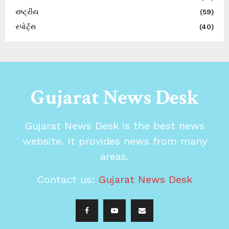
રાષ્ટ્રીય
(59)
સ્પોર્ટ્સ
(40)
Gujarat News Desk
Gujarat News Desk is the best news
website. It provides news from many
areas.
Contact us:
Gujarat News Desk