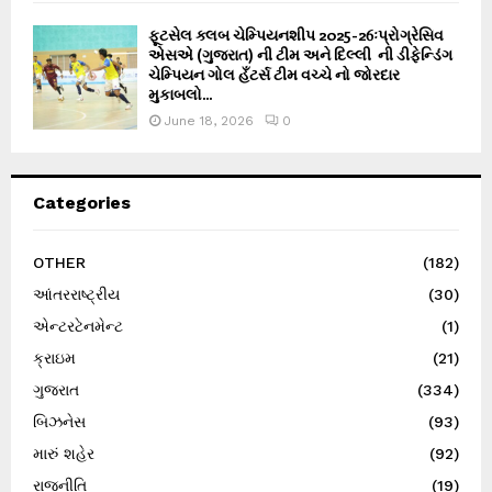
ફૂટસેલ ક્લબ ચેમ્પિયનશીપ 2025-26ઃપ્રોગ્રેસિવ
એસએ (ગુજરાત) ની ટીમ અને દિલ્લી ની ડીફેન્ડિંગ
ચેમ્પિયન ગોલ હઁટર્સ ટીમ વચ્ચે નો જોરદાર
મુકાબલો...
June 18, 2026
0
Categories
OTHER
(182)
આંતરરાષ્ટ્રીય
(30)
એન્ટરટેનમેન્ટ
(1)
ક્રાઇમ
(21)
ગુજરાત
(334)
બિઝનેસ
(93)
મારું શહેર
(92)
રાજનીતિ
(19)