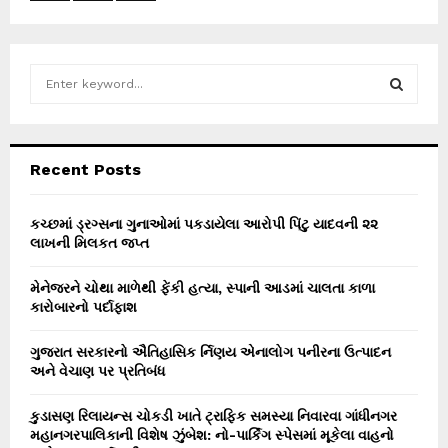
S
e
a
S
r
c
E
Recent Posts
h
f
A
o
કચ્છમાં ડ્રગ્સના ગુનાઓમાં પકડાયેલા આરોપી પિંટુ યાદવની ૨૨
r
લાખની મિલકત જપ્ત
R
:
C
મેનેજરને ચોથા માળેથી ફેંકી હત્યા, સ્પાની આડમાં ચાલતા કાળા
કારોબારનો પર્દાફાશ
H
ગુજરાત સરકારનો ઐતિહાસિક ર્નિણય એનાલોગ પનીરના ઉત્પાદન
અને વેચાણ પર પ્રતિબંધ
કુડાસણ રિલાયન્સ ચોકડી ખાતે ટ્રાફિક સમસ્યા નિવારવા ગાંધીનગર
મહાનગરપાલિકાની વિશેષ ઝુંબેશ: નો-પાર્કિંગ સ્પેસમાં મૂકેલા વાહનો