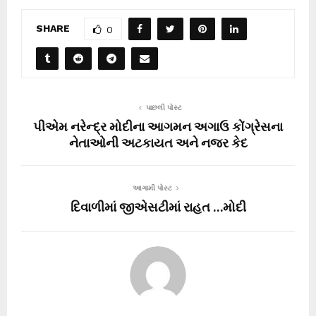
SHARE
0
પાછલી પોસ્ટ
પીએમ નરેન્દ્ર મોદીના આગમન અગાઉ કોંગ્રેસના
નેતાઓની અટકાયત અને નજર કેદ
આગામી પોસ્ટ
દિવાળીમાં જીએસટીમાં રાહત …મોદી