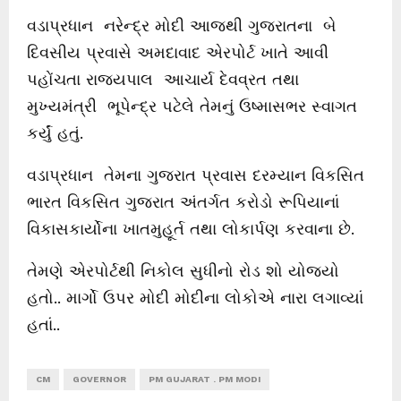
વડાપ્રધાન નરેન્દ્ર મોદી આજથી ગુજરાતના બે
દિવસીય પ્રવાસે અમદાવાદ એરપોર્ટ ખાતે આવી
પહોંચતા રાજ્યપાલ આચાર્ય દેવવ્રત તથા
મુખ્યમંત્રી ભૂપેન્દ્ર પટેલે તેમનું ઉષ્માસભર સ્વાગત
કર્યું હતું.
વડાપ્રધાન તેમના ગુજરાત પ્રવાસ દરમ્યાન વિકસિત
ભારત વિકસિત ગુજરાત અંતર્ગત કરોડો રૂપિયાનાં
વિકાસકાર્યોના ખાતમુહૂર્ત તથા લોકાર્પણ કરવાના છે.
તેમણે એરપોર્ટથી નિકોલ સુધીનો રોડ શો યોજ્યો
હતો.. માર્ગો ઉપર મોદી મોદીના લોકોએ નારા લગાવ્યાં
હતાં..
CM
GOVERNOR
PM GUJARAT . PM MODI