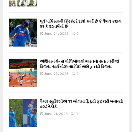
પૂર્વ પાકિસ્તાની ક્રિકેટરે દાવો કર્યો છે કે વૈભવ કદાચ
૨૧ કે ૨૨ વર્ષનો છે
June 24, 2026
0
એશિયન મેન્સ વોલિબોલમાં ભારતનો સતત ત્રીજો
વિજય, ચાઈનીઝ તાઈપેઈ સામે 3-1થી વિજય
June 23, 2026
0
વૈભવ સૂર્યવંશીએ ૧૧ બોલમાં ફિફ્ટી ફટકારી બનાવ્યો
વર્લ્ડ રેકોર્ડ
June 21, 2026
0