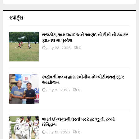
સ્પોર્ટ્સ
રાજકોટ, અમદાવાદ અને આણંદ ની ટીમો નો ક્વાટર
ફાઇનલ મા પ્રવેશ
July 23, 2026
0
કર્ણાવતી ક્લબ દ્વારા સ્વીમીંગ કોમ્પીટીશનનું સુંદર
આયોજન
July 21, 2026
0
ભારતે ઈંગ્લેન્ડની ધરતી પર ટેસ્ટ જીતી રચ્યો
ઈતિહાસ
July 13, 2026
0