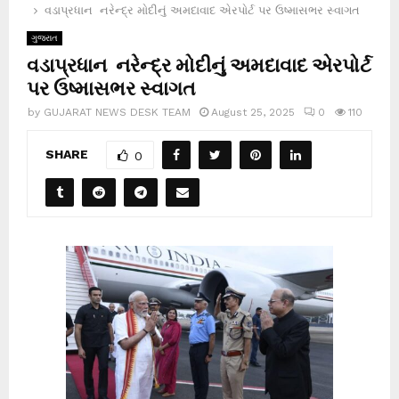
વડાપ્રધાન નરેન્દ્ર મોદીનું અમદાવાદ એરપોર્ટ પર ઉષ્માસભર સ્વાગત
ગુજરાત
વડાપ્રધાન નરેન્દ્ર મોદીનું અમદાવાદ એરપોર્ટ
પર ઉષ્માસભર સ્વાગત
by
GUJARAT NEWS DESK TEAM
August 25, 2025
0
110
SHARE
0