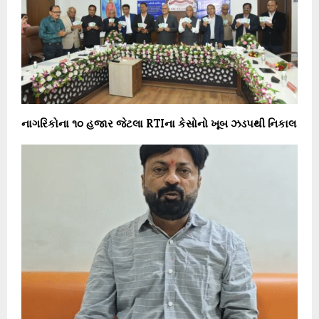
નાગરિકોના ૧૦ હજાર જેટલા RTIના કેસોનો ખૂબ ઝડપથી નિકાલ