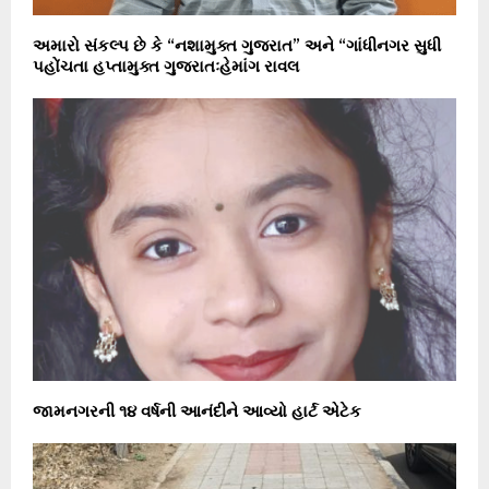
અમારો સંકલ્પ છે કે “નશામુક્ત ગુજરાત” અને “ગાંધીનગર સુધી
પહોંચતા હપ્તામુક્ત ગુજરાતઃહેમાંગ રાવલ
જામનગરની ૧૪ વર્ષની આનંદીને આવ્યો હાર્ટ એટેક