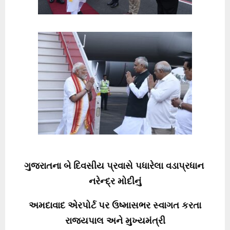
ગુજરાતના બે દિવસીય પ્રવાસે પધારેલા વડાપ્રધાન
નરેન્દ્ર મોદીનું
અમદાવાદ એરપોર્ટ પર ઉષ્માસભર સ્વાગત કરતા
રાજ્યપાલ અને મુખ્યમંત્રી