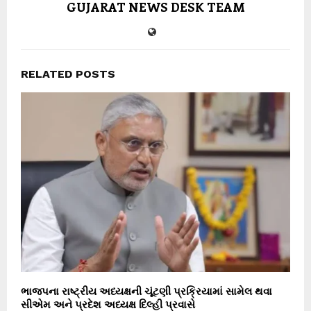
GUJARAT NEWS DESK TEAM
RELATED POSTS
ભાજપના રાષ્ટ્રીય અધ્યક્ષની ચૂંટણી પ્રક્રિયામાં સામેલ થવા
સીએમ અને પ્રદેશ અધ્યક્ષ દિલ્હી પ્રવાસે