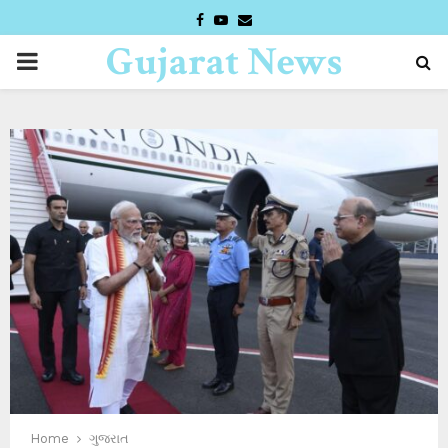
FACEBOOK
YOUTUBE
EMAIL
Gujarat News
PRIMARY
Desk
MENU
Home
ગુજરાત