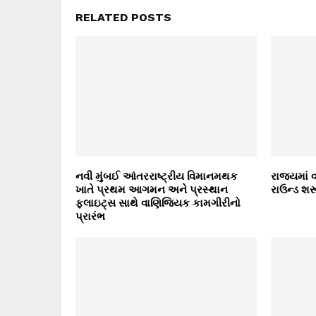
RELATED POSTS
નવી મુંબઈ આંતરરાષ્ટ્રીય વિમાનમથક
રાજ્યમાં 
ખાતે પ્રથમ આગમન અને પ્રસ્થાન
રાઉન્ડ શર
ફ્લાઇટ્સ સાથે વાણિજ્યિક કામગીરીનો
પ્રારંભ