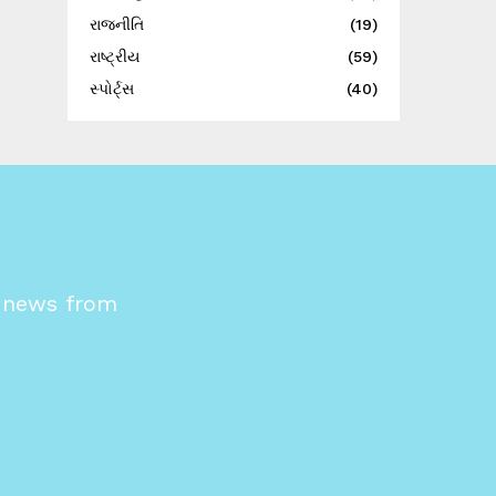
રાજનીતિ
(19)
રાષ્ટ્રીય
(59)
સ્પોર્ટ્સ
(40)
s news from