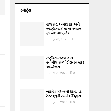
સ્પોર્ટ્સ
ી
રાજકોટ, અમદાવાદ અને
આણંદ ની ટીમો નો ક્વાટર
ફાઇનલ મા પ્રવેશ
July 23, 2026
0
કર્ણાવતી ક્લબ દ્વારા
સ્વીમીંગ કોમ્પીટીશનનું સુંદર
આયોજન
July 21, 2026
0
ભારતે ઈંગ્લેન્ડની ધરતી પર
ટેસ્ટ જીતી રચ્યો ઈતિહાસ
July 13, 2026
0