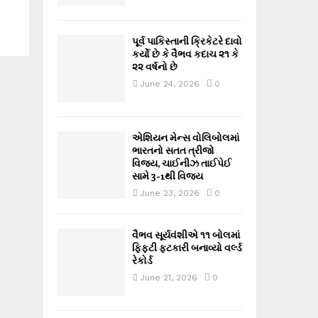
પૂર્વ પાકિસ્તાની ક્રિકેટરે દાવો
કર્યો છે કે વૈભવ કદાચ ૨૧ કે
૨૨ વર્ષનો છે
June 24, 2026
0
એશિયન મેન્સ વોલિબોલમાં
ભારતનો સતત ત્રીજો
વિજય, ચાઈનીઝ તાઈપેઈ
સામે 3-1થી વિજય
June 23, 2026
0
વૈભવ સૂર્યવંશીએ ૧૧ બોલમાં
ફિફ્ટી ફટકારી બનાવ્યો વર્લ્ડ
રેકોર્ડ
June 21, 2026
0