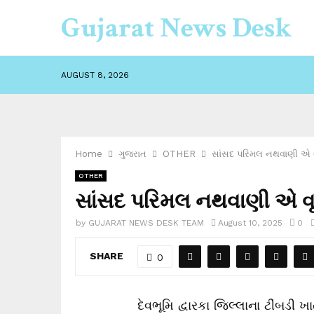
Gujarat News Desk
AUGUST 8, 2026
Home
ગુજરાત
OTHER
સાંસદ પરિમલ નથવાણી એ વૃક્
OTHER
સાંસદ પરિમલ નથવાણી એ વૃક્ષ
by
GUJARAT NEWS DESK TEAM
August 10, 2025
0
SHARE
0
દેવભૂમિ દ્વારકા જિલ્લાના ટીંબડી 