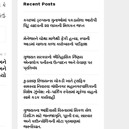
E
Recent Posts
 કે
h
f
A
ું.
o
કચ્છમાં ડ્રગ્સના ગુનાઓમાં પકડાયેલા આરોપી
r
R
પિંટુ યાદવની ૨૨ લાખની મિલકત જપ્ત
:
C
મેનેજરને ચોથા માળેથી ફેંકી હત્યા, સ્પાની
આડમાં ચાલતા કાળા કારોબારનો પર્દાફાશ
H
્ટ
ગુજરાત સરકારનો ઐતિહાસિક ર્નિણય
અને
એનાલોગ પનીરના ઉત્પાદન અને વેચાણ પર
અને
પ્રતિબંધ
ાયો
કુડાસણ રિલાયન્સ ચોકડી ખાતે ટ્રાફિક
સમસ્યા નિવારવા ગાંધીનગર મહાનગરપાલિકાની
વિશેષ ઝુંબેશ: નો-પાર્કિંગ સ્પેસમાં મૂકેલા વાહનો
સામે કડક કાર્યવાહી
ગુજરાતના આદિવાસી વિસ્તારમાં સિકલ સેલ
ડિસીઝ માટે જનજાગૃતિ, પૂરતી દવા, સારવાર
અને કાઉન્સેલિંગની મોટા પ્રમાણમાં
જરૂરિયાત.