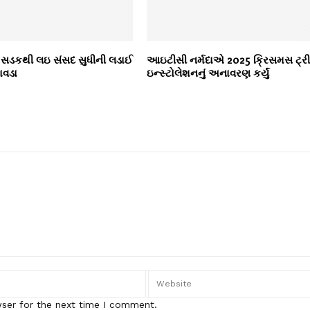
ી સડકથી લઇ સંસદ સુધીની લડાઈ
આઇટીસી નર્મદાએ 2025 ક્રિસમસ ટ્ર
ાવડા
ઇન્સ્ટોલેશનનું અનાવરણ કર્યું
wser for the next time I comment.