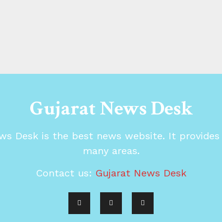
Gujarat News Desk
ws Desk is the best news website. It provide
many areas.
Contact us:
Gujarat News Desk