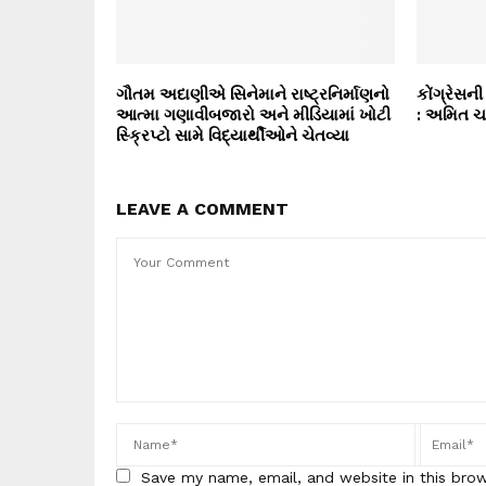
ગૌતમ અદાણીએ સિનેમાને રાષ્ટ્રનિર્માણનો
કોંગ્રેસન
આત્મા ગણાવીબજારો અને મીડિયામાં ખોટી
: અમિત ચ
સ્ક્રિપ્ટો સામે વિદ્યાર્થીઓને ચેતવ્યા
LEAVE A COMMENT
Save my name, email, and website in this bro