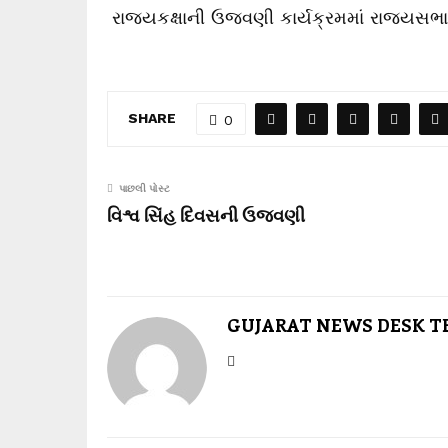
રાજ્યકક્ષાની ઉજવણી કાર્યક્રમમાં રાજ્યસભ
SHARE
0
પાછલી પોસ્ટ
વિશ્વ સિંહ દિવસની ઉજવણી
GUJARAT NEWS DESK 