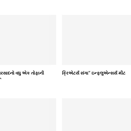
વરસાદનો વધુ એક તોફાની
ક્રિએટર્સ સંગા” ઇન્ફ્લુએન્સર્સ મીટ
ૂ