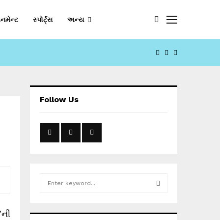
નમેન્ટ
સ્પોર્ટ્સ
અન્ય
FACEBOOK
YOUTUBE
EMAIL
Follow Us
S
e
a
S
r
’ની
c