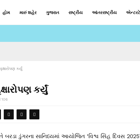
હોમ
મારું શહેર
ગુજરાત
રાષ્ટ્રીય
આંતરરાષ્ટ્રીય
એન્ટરટે
ષારોપણ કર્યું
ારોપણ કર્યું
106
ખાતે બરડા ડુંગરના સાનિધ્યમાં આયોજિત ‘વિશ્વ સિંહ દિવસ 2025