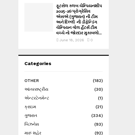
ફૂટસેલ ક્લબ ચેમ્પિયનશીપ
2025-26ઃપ્રોગ્રેસિવ
એસએ (ગુજરાત) ની ટીમ
અને દિલ્લી ની ડીફેન્ડિંગ
ચેમ્પિયન ગોલ હઁટર્સ ટીમ
વચ્ચે નો જોરદાર મુકાબલો...
June 18, 2026
0
Categories
OTHER
(182)
આંતરરાષ્ટ્રીય
(30)
એન્ટરટેનમેન્ટ
(1)
ક્રાઇમ
(21)
ગુજરાત
(334)
બિઝનેસ
(93)
મારું શહેર
(92)