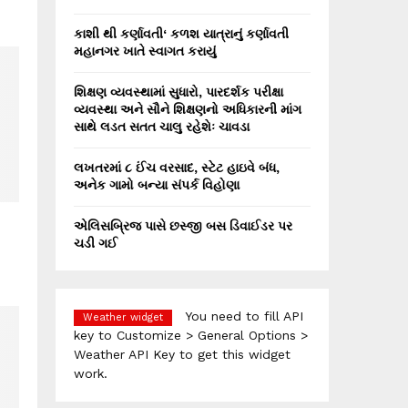
કાશી થી કર્ણાવતી‘ કળશ યાત્રાનું કર્ણાવતી
મહાનગર ખાતે સ્વાગત કરાયું
શિક્ષણ વ્યવસ્થામાં સુધારો, પારદર્શક પરીક્ષા
વ્યવસ્થા અને સૌને શિક્ષણનો અધિકારની માંગ
સાથે લડત સતત ચાલુ રહેશેઃ ચાવડા
લખતરમાં ૮ ઈંચ વરસાદ, સ્ટેટ હાઇવે બંધ,
અનેક ગામો બન્યા સંપર્ક વિહોણા
એલિસબ્રિજ પાસે છસ્જી બસ ડિવાઈડર પર
ચડી ગઈ
You need to fill API
Weather widget
key to Customize > General Options >
Weather API Key to get this widget
work.