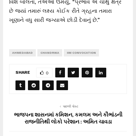
વિશે બોલતા, તેએઓ ઉમેર્યું, “પ્રભાવ એ ચોથું ક્ષેત્ર
છે જ્યાં તમારું લક્ષ્ય કોઈક રીતે ગ્રહના તમારા
ખૂણાને વધુ સારી જગ્યાએ છોડી દેવાનું છે.”
AHMEDABAD
CHANDRIKA
IIM CONVOCATION
SHARE
0
પાછલી પોસ્ટ
ભાજપના શાસનમાં કમિશન, કમલમ અને કૌભાંડની
રાજનીતિથી લોકો પરેશાન : અમિત ચાવડા