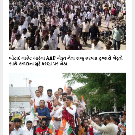
બોટાદ માર્કેટ યાર્ડમાં AAP ખેડૂત નેતા રાજુ કરપડા હજારો ખેડૂતો
સાથે કળદાના મુદ્દે ધરણા પર બેઠા