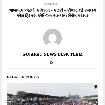
આગામી પોસ્ટ
ભાજપાપ એટલે કમિશન – કટકી – કૌભાડ થી કમલમ
એમ ટ્રિપલ એન્જિન સરકાર : શૈલેષ પરમાર
GUJARAT NEWS DESK TEAM
RELATED POSTS