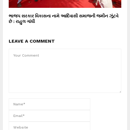
ભાજપ સરકાર વિકાસના નામે આદિવાસી સમાજની જમીન ઝૂંટવે
છે : રાહુલ ગાંધી
LEAVE A COMMENT