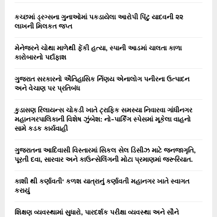
f
A
o
કચ્છમાં ડ્રગ્સના ગુનાઓમાં પકડાયેલા આરોપી પિંટુ યાદવની ૨૨
r
લાખની મિલકત જપ્ત
R
:
C
મેનેજરને ચોથા માળેથી ફેંકી હત્યા, સ્પાની આડમાં ચાલતા કાળા
કારોબારનો પર્દાફાશ
H
ગુજરાત સરકારનો ઐતિહાસિક ર્નિણય એનાલોગ પનીરના ઉત્પાદન
અને વેચાણ પર પ્રતિબંધ
કુડાસણ રિલાયન્સ ચોકડી ખાતે ટ્રાફિક સમસ્યા નિવારવા ગાંધીનગર
મહાનગરપાલિકાની વિશેષ ઝુંબેશ: નો-પાર્કિંગ સ્પેસમાં મૂકેલા વાહનો
સામે કડક કાર્યવાહી
ગુજરાતના આદિવાસી વિસ્તારમાં સિકલ સેલ ડિસીઝ માટે જનજાગૃતિ,
પૂરતી દવા, સારવાર અને કાઉન્સેલિંગની મોટા પ્રમાણમાં જરૂરિયાત.
કાશી થી કર્ણાવતી‘ કળશ યાત્રાનું કર્ણાવતી મહાનગર ખાતે સ્વાગત
કરાયું
શિક્ષણ વ્યવસ્થામાં સુધારો, પારદર્શક પરીક્ષા વ્યવસ્થા અને સૌને