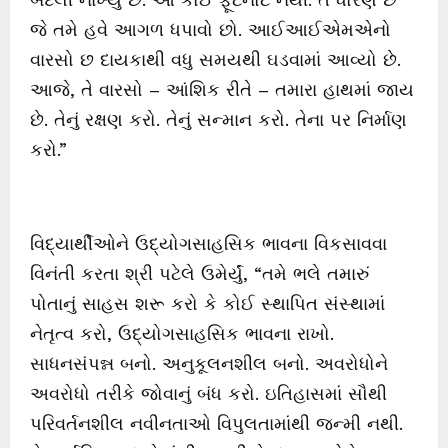
જે તમે હવે આગળ ધપાવો છો. આઈઆઈએમએનો
વારસો છ દાયકાથી વધુ સમયથી ઘડવામાં આવ્યો છે.
આજે, તે વારસો – આંશિક રીતે – તમારા હાથમાં જાય
છે. તેનું રક્ષણ કરો. તેનું સન્માન કરો. તેના પર નિર્માણ
કરો.”
વિદ્યાર્થીઓને ઉદ્યોગસાહસિક ભાવના વિકસાવવા
વિનંતી કરતા શ્રી પટેલે ઉમેર્યું, “તમે ભલે તમારું
પોતાનું સાહસ શરૂ કરો કે કોઈ સ્થાપિત સંસ્થામાં
નેતૃત્વ કરો, ઉદ્યોગસાહસિક ભાવના રાખો.
સાધનસંપન્ન બનો. અનુકૂલનશીલ બનો. અવરોધોને
અવરોધો તરીકે જોવાનું બંધ કરો. ઇતિહાસમાં સૌથી
પરિવર્તનશીલ નવીનતાઓ વિપુલતામાંથી જન્મી નથી.