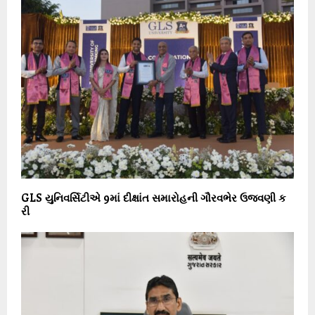
GLS યુનિવર્સિટીએ 9માં દીક્ષાંત સમારોહની ગૌરવભેર ઉજવણી ક
રી