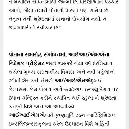
તે મર્યાદિત સાધનોમાંથી જન્મી છે. ધારણાઓને પડકાર
આપો, જેમાં તમારી પોતાની ધારણા પણ શામેલ છે.
નેતૃત્વ તેની શ્રેષ્ઠતામાં સત્તાનો ઉપયોગ નથી. તે
જવાબદારીનો સ્વીકાર છે.”
પોતાના
સમારોહ
સંબોધનમાં
,
આઈઆઈએમએના
નિદેશક
પ્રોફેસર
ભરત
ભાસ્કરે
ગયા વર્ષ દરમિયાન
થયેલા મુખ્ય સંસ્થાકીય વિકાસ અને નવી પહેલોનો
ઝાંખી શેર કરી. તેમણે
આઈઆઈએમએ
દુબઈ
કેમ્પસમાં કેસ લેખન અને સ્ટાર્ટઅપ ઇન્ક્યુબેશન પર
ધ્યાન કેન્દ્રિત કરીને સ્થાપિત થઈ રહેલા બે શ્રેષ્ઠતા
કેન્દ્રો વિશે અને આ અઠવાડિયે
આઈઆઈએમએ
ખાતે કૃષ્ણમૂર્તિ ટંડન આર્ટિફિશિયલ
ઇન્ટેલિજન્સસ્કૂલના કરેલ ઉદ્ઘાટન વિશે માહિતી