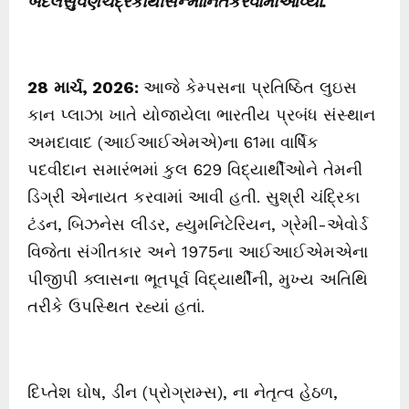
બદલસુવર્ણચંદ્રકોથીસન્માનિતકરવામાંઆવ્યા
.
28
માર્ચ
,
2026
:
આજે કેમ્પસના પ્રતિષ્ઠિત લુઇસ
કાન પ્લાઝા ખાતે યોજાયેલા ભારતીય પ્રબંધ સંસ્થાન
અમદાવાદ (આઈઆઈએમએ)ના 61મા વાર્ષિક
પદવીદાન સમારંભમાં કુલ 629 વિદ્યાર્થીઓને તેમની
ડિગ્રી એનાયત કરવામાં આવી હતી. સુશ્રી ચંદ્રિકા
ટંડન, બિઝનેસ લીડર, હ્યુમનિટેરિયન, ગ્રેમી-એવોર્ડ
વિજેતા સંગીતકાર અને 1975ના આઈઆઈએમએના
પીજીપી ક્લાસના ભૂતપૂર્વ વિદ્યાર્થીની, મુખ્ય અતિથિ
તરીકે ઉપસ્થિત રહ્યાં હતાં.
દિપ્તેશ ઘોષ, ડીન (પ્રોગ્રામ્સ), ના નેતૃત્વ હેઠળ,