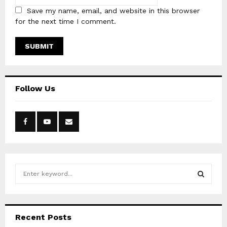
Save my name, email, and website in this browser
for the next time I comment.
Follow Us
S
e
a
S
r
c
E
Recent Posts
h