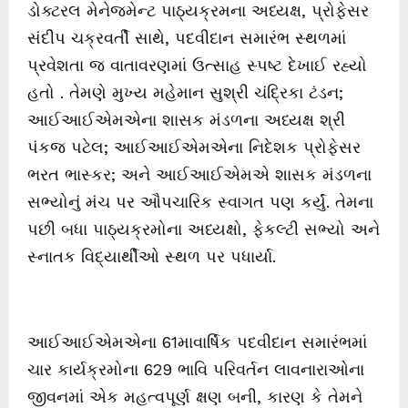
ડોક્ટરલ મેનેજમેન્ટ પાઠ્યક્રમના અધ્યક્ષ, પ્રોફેસર
સંદીપ ચક્રવર્તી સાથે, પદવીદાન સમારંભ સ્થળમાં
પ્રવેશતા જ વાતાવરણમાં ઉત્સાહ સ્પષ્ટ દેખાઈ રહ્યો
હતો . તેમણે મુખ્ય મહેમાન સુશ્રી ચંદ્રિકા ટંડન;
આઈઆઈએમએના શાસક મંડળના અધ્યક્ષ શ્રી
પંકજ પટેલ; આઈઆઈએમએના નિદેશક પ્રોફેસર
ભરત ભાસ્કર; અને આઈઆઈએમએ શાસક મંડળના
સભ્યોનું મંચ પર ઔપચારિક સ્વાગત પણ કર્યું. તેમના
પછી બધા પાઠ્યક્રમોના અધ્યક્ષો, ફેકલ્ટી સભ્યો અને
સ્નાતક વિદ્યાર્થીઓ સ્થળ પર પધાર્યા.
આઈઆઈએમએના 61માવાર્ષિક પદવીદાન સમારંભમાં
ચાર કાર્યક્રમોના 629 ભાવિ પરિવર્તન લાવનારાઓના
જીવનમાં એક મહત્વપૂર્ણ ક્ષણ બની, કારણ કે તેમને