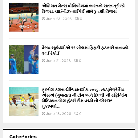
એશિયન મેન્સ વોલિબોલમાં ભારતનો સતત ત્રીજો
વિજય, ચાઈનીઝ તાઈપેઈ સામે 3-1થી વિજય
June 23, 2026
0
વૈભવ સૂર્યવંશીએ ૧૧ બોલમાં ફિફ્ટી ફટકારી બનાવ્યો
વર્લ્ડ રેકોર્ડ
June 21, 2026
0
ફૂટસેલ ક્લબ ચેમ્પિયનશીપ 2025-26ઃપ્રોગ્રેસિવ
એસએ (ગુજરાત) ની ટીમ અને દિલ્લી ની ડીફેન્ડિંગ
ચેમ્પિયન ગોલ હઁટર્સ ટીમ વચ્ચે નો જોરદાર
મુકાબલો...
June 18, 2026
0
Categories