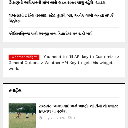
શિક્ષણનો અધિકારની માંગ સાથે લડત સતત ચાલુ રહેશેઃ ચાવડા
લખતરમાં ૮ ઈંચ વરસાદ, સ્ટેટ હાઇવે બંધ, અનેક ગામો બન્યા સંપર્ક
વિહોણા
એલિસબ્રિજ પાસે છસ્જી બસ ડિવાઈડર પર ચડી ગઈ
You need to fill API key to Customize >
Weather widget
General Options > Weather API Key to get this widget
work.
સ્પોર્ટ્સ
રાજકોટ, અમદાવાદ અને આણંદ ની ટીમો નો ક્વાટર
ફાઇનલ મા પ્રવેશ
July 23, 2026
0