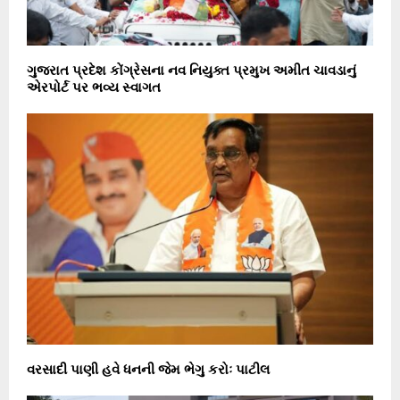
ગુજરાત પ્રદેશ કોંગ્રેસના નવ નિયુક્ત પ્રમુખ અમીત ચાવડાનું
એરપોર્ટ પર ભવ્ય સ્વાગત
વરસાદી પાણી હવે ધનની જેમ ભેગુ કરોઃ પાટીલ