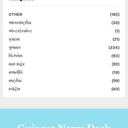
OTHER
(182)
આંતરરાષ્ટ્રીય
(30)
એન્ટરટેનમેન્ટ
(1)
ક્રાઇમ
(21)
ગુજરાત
(334)
બિઝનેસ
(93)
મારું શહેર
(92)
રાજનીતિ
(19)
રાષ્ટ્રીય
(59)
સ્પોર્ટ્સ
(40)