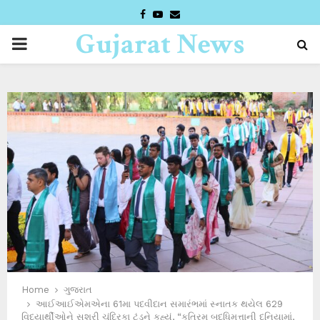
FACEBOOK
YOUTUBE
EMAIL
Gujarat News
PRIMARY
Desk
MENU
Home
ગુજરાત
આઈઆઈએમએના 61મા પદવીદાન સમારંભમાં સ્નાતક થયેલ 629
વિદ્યાર્થીઓને સુશ્રી ચંદ્રિકા ટંડને કહ્યું, “કૃત્રિમ બુદ્ધિમત્તાની દુનિયામાં,