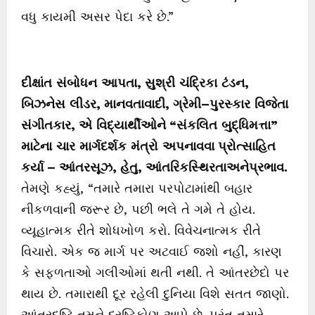
વધુ કાયમી અસર પેદા કરે છે.”
દીક્ષાંત
સંબોધન
આપતા
,
સુશ્રી
ચંદ્રિકા
ટંડન
,
બિઝનેસ
લીડર
,
માનવતાવાદી
,
ગ્રેમી
–
પુરસ્કાર
વિજેતા
સંગીતકાર
,
એ
વિદ્યાર્થીઓને
“
સંકલિત
બુદ્ધિમત્તા
”
માટેના
ચાર
માર્ગદર્શક
મંત્રો
અપનાવવા પ્રોત્સાહિત
કર્યા
–
આંતરસૂઝ
,
હેતુ
,
આંતરિકસ્થિરતાઅનેપ્રભાવ
.
તેમણે કહ્યું, “તમારે તમારા પરપોટામાંથી બહાર
નીકળવાની જરૂર છે, પછી ભલે તે ગમે તે હોય.
વ્યૂહાત્મક રીતે શોધખોળ કરો. વિવેચનાત્મક રીતે
વિચારો. એક જ માર્ગ પર અટવાઈ જશો નહીં, કારણ
કે સફળતાઓ ગલીઓમાં થતી નથી. તે આંતરછેદો પર
થાય છે. તમારાથી દૂર રહેલી દુનિયા વિશે સતત જાણો.
આંતરદૃષ્ટિ તમને દ્રષ્ટિકોણ આપે છે. પરંતુ તમારે