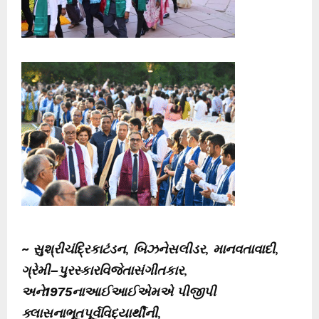
~
સુશ્રીચંદ્રિકાટંડન
,
બિઝનેસલીડર
,
માનવતાવાદી
,
ગ્રેમી
–
પુરસ્કારવિજેતાસંગીતકાર
,
અને
1975
નાઆઈઆઈએમએ પીજીપી
ક્લાસનાભૂતપૂર્વવિદ્યાર્થીની
,