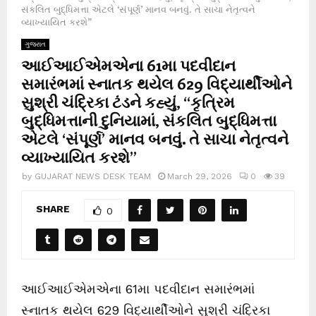
સંકલિત બુદ્ધિમત્તા એટલે ‘સંપૂર્ણ’ માનવ બનવું. તે સાચા નેતૃત્વને
વ્યાખ્યાયિત કરશે”
ગુજરાત
આઈઆઈએમએના 61મા પદવીદાન
સમારંભમાં સ્નાતક થયેલ 629 વિદ્યાર્થીઓને
સુશ્રી ચંદ્રિકા ટંડને કહ્યું, “કૃત્રિમ
બુદ્ધિમત્તાની દુનિયામાં, સંકલિત બુદ્ધિમત્તા
એટલે ‘સંપૂર્ણ’ માનવ બનવું. તે સાચા નેતૃત્વને
વ્યાખ્યાયિત કરશે”
by
GUJARAT NEWS DESK TEAM
March 29, 2026
0
39
SHARE
0
આઈઆઈએમએના 61મા પદવીદાન સમારંભમાં
સ્નાતક થયેલ 629 વિદ્યાર્થીઓને સુશ્રી ચંદ્રિકા