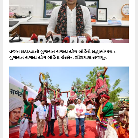
વજન ઘટાડવાનો ગુજરાત રાજ્ય યોગ બોર્ડનો મહાસંકલ્પ :-
ગુજરાત રાજ્ય યોગ બોર્ડના ચેરમેન શીશપાલ રાજપૂત