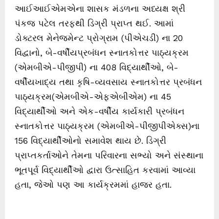
આઈઆઈએમએના શાસક મંડળના અધ્યક્ષ શ્રી
પંકજ પટેલ તરફથી ડિગ્રી પ્રાપ્ત થઈ. આમાં
ડોક્ટરલ મેનેજમેન્ટ પ્રોગ્રામ (પીએચડી) ના 20
વિદ્વાનો, બે-વર્ષીયપ્રબંધન સ્નાતકોત્તર પાઠ્યક્રમ
(એમબીએ-પીજીપી) ના 408 વિદ્યાર્થીઓ, બે-
વર્ષીયખાદ્ય તથા કૃષિ-વ્યવસાય સ્નાતકોત્તર પ્રબંધન
પાઠ્યક્રમ(એમબીએ-એફએબીએમ) ના 45
વિદ્યાર્થીઓ અને એક-વર્ષીય કાર્યકારી પ્રબંધન
સ્નાતકોત્તર પાઠ્યક્રમ (એમબીએ-પીજીપીએક્સ)ના
156 વિદ્યાર્થીઓનો સમાવેશ થાય છે. ડિગ્રી
પ્રાપ્તકર્તાઓને તેમના પરિવારના સભ્યો અને સંસ્થાના
ભૂતપૂર્વ વિદ્યાર્થીઓ દ્વારા ઉત્સાહિત કરવામાં આવ્યા
હતા, જેઓ પણ આ કાર્યક્રમમાં હાજર હતા.