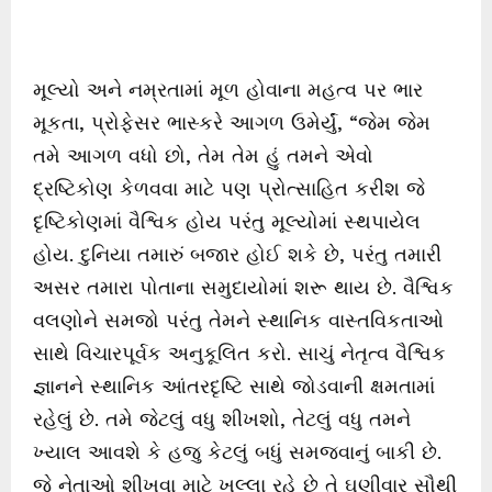
મૂલ્યો અને નમ્રતામાં મૂળ હોવાના મહત્વ પર ભાર
મૂકતા, પ્રોફેસર ભાસ્કરે આગળ ઉમેર્યું, “જેમ જેમ
તમે આગળ વધો છો, તેમ તેમ હું તમને એવો
દ્રષ્ટિકોણ કેળવવા માટે પણ પ્રોત્સાહિત કરીશ જે
દૃષ્ટિકોણમાં વૈશ્વિક હોય પરંતુ મૂલ્યોમાં સ્થપાયેલ
હોય. દુનિયા તમારું બજાર હોઈ શકે છે, પરંતુ તમારી
અસર તમારા પોતાના સમુદાયોમાં શરૂ થાય છે. વૈશ્વિક
વલણોને સમજો પરંતુ તેમને સ્થાનિક વાસ્તવિકતાઓ
સાથે વિચારપૂર્વક અનુકૂલિત કરો. સાચું નેતૃત્વ વૈશ્વિક
જ્ઞાનને સ્થાનિક આંતરદૃષ્ટિ સાથે જોડવાની ક્ષમતામાં
રહેલું છે. તમે જેટલું વધુ શીખશો, તેટલું વધુ તમને
ખ્યાલ આવશે કે હજુ કેટલું બધું સમજવાનું બાકી છે.
જે નેતાઓ શીખવા માટે ખુલ્લા રહે છે તે ઘણીવાર સૌથી