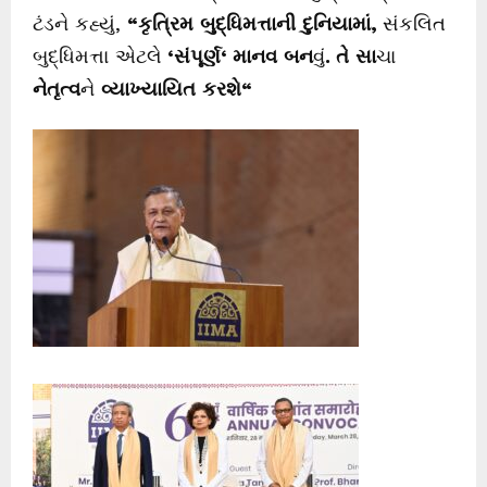
ટંડને કહ્યું,
“
કૃત્રિમ
બુદ્ધિમત્તાની
દુનિયામાં
,
સંકલિત
બુદ્ધિમત્તા એટલે
‘
સંપૂર્ણ
‘
માનવ
બન
વું
.
તે
સા
ચા
નેતૃત્વ
ને
વ્યાખ્યાયિત
કરશે
“