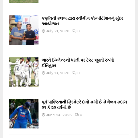
કર્ણાવતી ક્લબ દ્વારા સ્વીમીંગ કોમ્પીટીશનનું સુંદર
આયોજન
July 21, 2026
0
ભારતે ઈંગ્લેન્ડની ધરતી પર ટેસ્ટ જીતી રચ્યો
ઈતિહાસ
July 13, 2026
0
પૂર્વ પાકિસ્તાની ક્રિકેટરે દાવો કર્યો છે કે વૈભવ કદાચ
૨૧ કે ૨૨ વર્ષનો છે
June 24, 2026
0