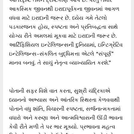
આકસ્મિક જીવનથી ઇરાદાપૂર્વકના જીવનમાં આગળ
વધવા માટે ઇરાદાની જરૂર છે. ધ્યેય ગમે તેટલો
પડકારજનક હોય, સ્પષ્ટતા અને પ્રતિબદ્ધતા સાથે
યોગ્ય રીતે અમલમાં મૂકવા માટે ઇરાદાની જરૂર છે.
આર્ટિફિશિયલ ઇન્ટેલિજન્સની દુનિયામાં, ઇન્ટિગ્રેટિવ
ઇન્ટેલિજન્સ-સંકલિત બુદ્ધિમત્તા એટલે “સંપૂર્ણ”
માનવ બનવું. તે સાચું નેતૃત્વ વ્યાખ્યાયિત કરશે.”
પોતાની સફર વિશે વાત કરતા, સુશ્રી ચંદ્રિકાએ
ધ્યાનનો અભ્યાસ અને આંતરિક સ્થિરતા કેળવવાથી
પોતાને વધુ શાંતિ, વિચારની સ્પષ્ટતા, સર્જનાત્મકતામાં
વધારો અને કરુણા અને આત્મવિશ્વાસની ઊંડી ભાવના
કેવી રીતે મળી તે પર ભાર મૂક્યો. પ્રભાવના મહત્વ