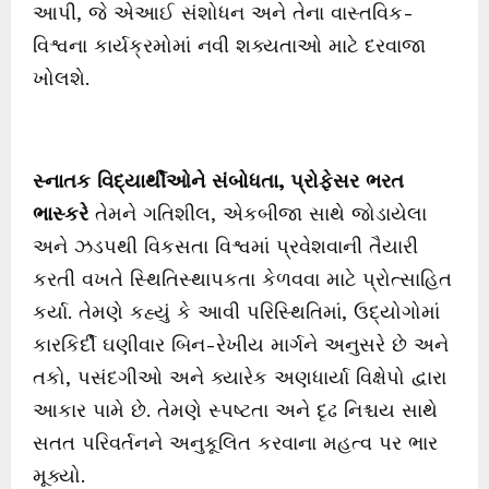
આપી, જે એઆઈ સંશોધન અને તેના વાસ્તવિક-
વિશ્વના કાર્યક્રમોમાં નવી શક્યતાઓ માટે દરવાજા
ખોલશે.
સ્નાતક
વિદ્યાર્થીઓને
સંબોધતા
,
પ્રોફેસર
ભરત
ભાસ્કરે
તેમને ગતિશીલ, એકબીજા સાથે જોડાયેલા
અને ઝડપથી વિકસતા વિશ્વમાં પ્રવેશવાની તૈયારી
કરતી વખતે સ્થિતિસ્થાપકતા કેળવવા માટે પ્રોત્સાહિત
કર્યા. તેમણે કહ્યું કે આવી પરિસ્થિતિમાં, ઉદ્યોગોમાં
કારકિર્દી ઘણીવાર બિન-રેખીય માર્ગને અનુસરે છે અને
તકો, પસંદગીઓ અને ક્યારેક અણધાર્યા વિક્ષેપો દ્વારા
આકાર પામે છે. તેમણે સ્પષ્ટતા અને દૃઢ નિશ્ચય સાથે
સતત પરિવર્તનને અનુકૂલિત કરવાના મહત્વ પર ભાર
મૂક્યો.