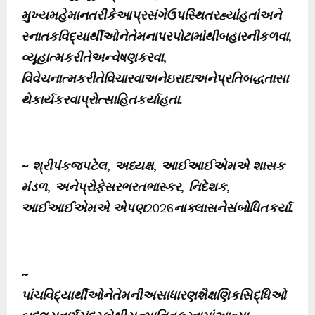
મુખ્યમહેમાનતરીકેઆપ્રસંગેઉપસ્થિતરહ્યાંહતાંઅને
સ્નાતકવિદ્યાર્થીઓનેતેમનાપરપોટામાંથીબહારનીકળવા
,
વ્યૂહાત્મકરીતેઅન્વેષણકરવા
,
વિવેચનાત્મકરીતેવિચારવાઅનેઇરાદાઅનેપ્રતિબદ્ધતાસા
થેકાર્યકરવાપ્રોત્સાહિતકર્યાહતા
.
~
શ્રીપંકજપટેલ
,
અધ્યક્ષ
,
આઈઆઈએમએ શાસક
મંડળ
,
અનેપ્રોફેસરભરતભાસ્કર
,
નિદેશક
,
આઈઆઈએમએ એપણ
2026
નાક્લાસનેસંબોધિતકર્યા
.
~
પાંચવિદ્યાર્થીઓનેતેમનીઅસાધારણશૈક્ષણિકસિદ્ધિઓ