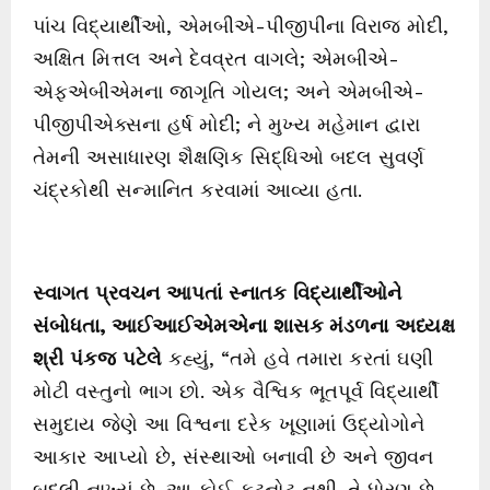
પાંચ વિદ્યાર્થીઓ, એમબીએ-પીજીપીના વિરાજ મોદી,
અક્ષિત મિત્તલ અને દેવવ્રત વાગલે; એમબીએ-
એફએબીએમના જાગૃતિ ગોયલ; અને એમબીએ-
પીજીપીએક્સના હર્ષ મોદી; ને મુખ્ય મહેમાન દ્વારા
તેમની અસાધારણ શૈક્ષણિક સિદ્ધિઓ બદલ સુવર્ણ
ચંદ્રકોથી સન્માનિત કરવામાં આવ્યા હતા.
સ્વાગત
પ્રવચન
આપતાં
સ્નાતક
વિદ્યાર્થીઓને
સંબોધતા
,
આઈઆઈએમએના
શાસક મંડળના
અધ્યક્ષ
શ્રી
પંકજ
પટેલે
કહ્યું, “તમે હવે તમારા કરતાં ઘણી
મોટી વસ્તુનો ભાગ છો. એક વૈશ્વિક ભૂતપૂર્વ વિદ્યાર્થી
સમુદાય જેણે આ વિશ્વના દરેક ખૂણામાં ઉદ્યોગોને
આકાર આપ્યો છે, સંસ્થાઓ બનાવી છે અને જીવન
બદલી નાખ્યું છે. આ કોઈ ફૂટનોટ નથી. તે ધોરણ છે