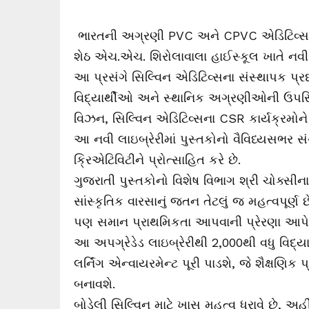
ભારતની અગ્રણી PVC અને CPVC એડિટિવ્સ મેનુફે
શેઠ એચ.એચ. શિરોલાવાલા હાઈસ્કૂલ ખાતે નવી મોડ
આ પ્રસંગે સિલ્વિન એડિટિવ્સના સંસ્થાપક પ્રદી
વિદ્યાર્થીઓ અને સ્થાનિક અગ્રણીઓની ઉપસ્થિતિ 
વિઝન, સિલ્વિન એડિટિવ્સના CSR કાર્યક્રમોન
આ નવી લાઇબ્રેરીમાં પુસ્તકોનો વૈવિધ્યસભર સં
ક્રિએટિવિટીને પ્રોત્સાહિત કરે છે.
ગુજરાતી પુસ્તકોનો વિશેષ વિભાગ શ્રી ચોક્સીન
સાંસ્કૃતિક વારસાનું જતન તેટલું જ મહત્વપૂર્
પણ સમાન પ્રાથમિકતા આપવાની પ્રેરણા આપે 
આ અપગ્રેડેડ લાઇબ્રેરીથી 2,000થી વધુ વિદ્ય
લર્નિંગ એન્વાયરમેન્ટ પૂરી પાડશે, જે શૈક્ષણિ
બનાવશે.
બોડેલી સિલ્વિન માટે ખાસ મહત્વ ધરાવે છે, અ