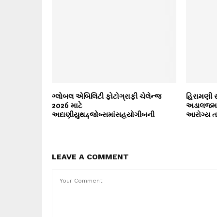
ગ્લોબલ એબિલિટી ફોટોગ્રાફી ચેલેન્જ
હિરામણી સં
2026 માટે
અડાલજમાં
અદાણીયુથ4જોબ્સમાંસહયોગીબની
આરોગ્ય 
LEAVE A COMMENT