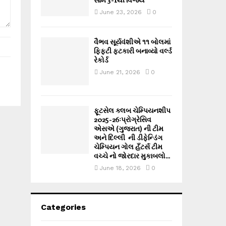
June 23, 2026
0
વૈભવ સૂર્યવંશીએ ૧૧ બોલમાં
ફિફ્ટી ફટકારી બનાવ્યો વર્લ્ડ
રેકોર્ડ
June 21, 2026
0
ફૂટસેલ ક્લબ ચેમ્પિયનશીપ
2025-26ઃપ્રોગ્રેસિવ
એસએ (ગુજરાત) ની ટીમ
અને દિલ્લી ની ડીફેન્ડિંગ
ચેમ્પિયન ગોલ હઁટર્સ ટીમ
વચ્ચે નો જોરદાર મુકાબલો...
June 18, 2026
0
Categories