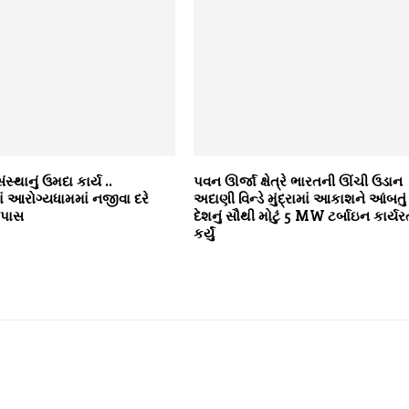
સ્થાનું ઉમદા કાર્ય ..
પવન ઊર્જા ક્ષેત્રે ભારતની ઊંચી ઉડાન
 આરોગ્યધામમાં નજીવા દરે
અદાણી વિન્ડે મુંદ્રામાં આકાશને આંબતું
તપાસ
દેશનું સૌથી મોટું 5 MW ટર્બાઇન કાર્યર
કર્યું