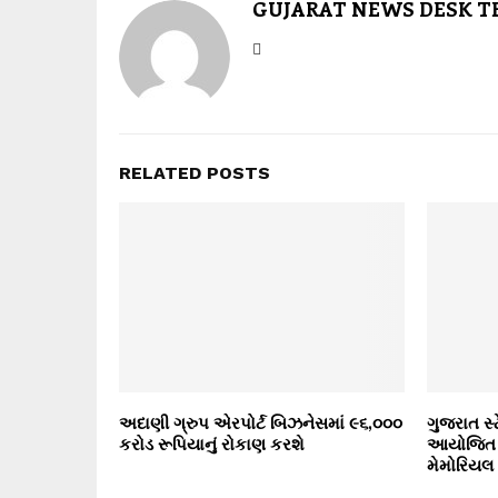
GUJARAT NEWS DESK 
RELATED POSTS
અદાણી ગ્રુપ એરપોર્ટ બિઝનેસમાં ૯૬,૦૦૦
ગુજરાત સ
કરોડ રૂપિયાનું રોકાણ કરશે
આયોજિત 3
મેમોરિયલ