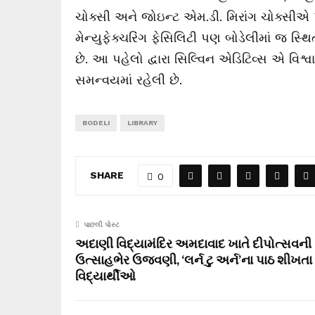
ચોક્સી અને જોઇન્ટ એમ.ડી. મિરાંગ ચોક્સીએ પ
મેન્યુફેક્ચરિંગ ફેસિલિટી પણ બોડેલીમાં જ સ્થિ
છે. આ પહેલો દ્વારા સિલ્વિન એડિટિવ્સ એ વિશ્વ
સમન્વયમાં રહેલી છે.
BODELI
LIBRARY
SHARE
0
પાછલી પોસ્ટ
અદાણી વિદ્યામંદિર અમદાવાદ ખાતે દીપોત્સવની
ઉત્સાહભેર ઉજવણી, ‘લર્ન ટુ અર્ન’ના પાઠ શીખતા
વિદ્યાર્થીઓ