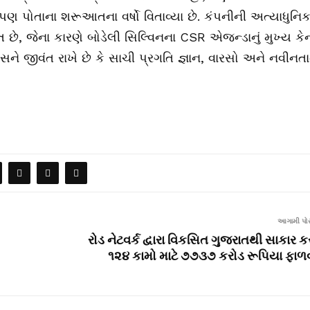
ણ પોતાના શરૂઆતના વર્ષો વિતાવ્યા છે. કંપનીની અત્યાધુનિ
ત છે, જેના કારણે બોડેલી સિલ્વિનના CSR એજન્ડાનું મુખ્ય કેન્
ાસને જીવંત રાખે છે કે સાચી પ્રગતિ જ્ઞાન, વારસો અને નવીનત
આગામી પોસ
રોડ નેટવર્ક દ્વારા વિકસિત ગુજરાતથી સાકાર ક
૧૨૪ કામો માટે ૭૭૩૭ કરોડ રૂપિયા ફાળવ