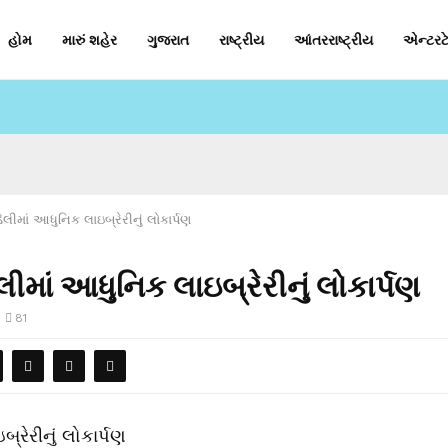
હોમ
મારું શહેર
ગુજરાત
રાષ્ટ્રીય
આંતરરાષ્ટ્રીય
એન્ટરટે
ડેલીમાં આધુનિક લાઇબ્રેરીનું લોકાર્પણ
ેલીમાં આધુનિક લાઇબ્રેરીનું લોકાર્પણ
81
્રેરીનું લોકાર્પણ