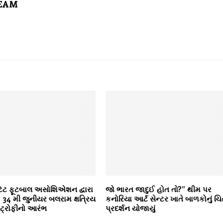
TEAM
્ટેટ ફૂટબાલ અસોશિએશન દ્વારા
જો ભારત જાદુઈ હોત તો?” થીમ પર
4 મી જુનીયર બલરામ ક્ષત્રિય
કનોરિયા આર્ટ સેન્ટર ખાતે બાળકોનું ચિ
 ટ્રોફીનો આરંભ
પ્રદર્શન યોજાયું