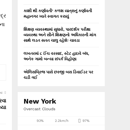
ક
કાશી થી કર્ણાવતી‘ કળશ યાત્રાનું કર્ણાવતી
દ્ર
મહાનગર ખાતે સ્વાગત કરાયું
ાના
શિક્ષણ વ્યવસ્થામાં સુધારો, પારદર્શક પરીક્ષા
વ્યવસ્થા અને સૌને શિક્ષણનો અધિકારની માંગ
સાથે લડત સતત ચાલુ રહેશેઃ ચાવડા
લખતરમાં ૮ ઈંચ વરસાદ, સ્ટેટ હાઇવે બંધ,
અનેક ગામો બન્યા સંપર્ક વિહોણા
એલિસબ્રિજ પાસે છસ્જી બસ ડિવાઈડર પર
ચડી ગઈ
્ટ
રવા
New York
્યા
Overcast Clouds
93%
2.2km/h
97%