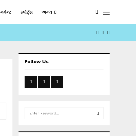
નમેન્ટ
સ્પોર્ટ્સ
અન્ય
FACEBOOK
YOUTUBE
EMAIL
Follow Us
S
e
a
S
r
c