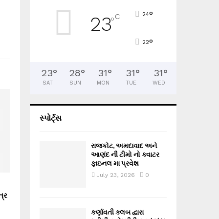
°
24
C
23
°
°
22
23
°
28
°
31
°
31
°
31
°
SAT
SUN
MON
TUE
WED
સ્પોર્ટ્સ
રાજકોટ, અમદાવાદ અને
આણંદ ની ટીમો નો ક્વાટર
ફાઇનલ મા પ્રવેશ
July 23, 2026
0
ત્ર
કર્ણાવતી ક્લબ દ્વારા