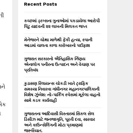
E
Recent Posts
h
f
A
ની
o
કચ્છમાં ડ્રગ્સના ગુનાઓમાં પકડાયેલા આરોપી
r
R
પિંટુ યાદવની ૨૨ લાખની મિલકત જપ્ત
:
C
મેનેજરને ચોથા માળેથી ફેંકી હત્યા, સ્પાની
આડમાં ચાલતા કાળા કારોબારનો પર્દાફાશ
H
ગુજરાત સરકારનો ઐતિહાસિક ર્નિણય
એનાલોગ પનીરના ઉત્પાદન અને વેચાણ પર
પ્રતિબંધ
કુડાસણ રિલાયન્સ ચોકડી ખાતે ટ્રાફિક
નને
સમસ્યા નિવારવા ગાંધીનગર મહાનગરપાલિકાની
વિશેષ ઝુંબેશ: નો-પાર્કિંગ સ્પેસમાં મૂકેલા વાહનો
સામે કડક કાર્યવાહી
 એક
ત
ગુજરાતના આદિવાસી વિસ્તારમાં સિકલ સેલ
ડિસીઝ માટે જનજાગૃતિ, પૂરતી દવા, સારવાર
અને કાઉન્સેલિંગની મોટા પ્રમાણમાં
જરૂરિયાત.