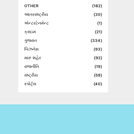
OTHER
(182)
આંતરરાષ્ટ્રીય
(30)
એન્ટરટેનમેન્ટ
(1)
ક્રાઇમ
(21)
ગુજરાત
(334)
બિઝનેસ
(93)
મારું શહેર
(92)
રાજનીતિ
(19)
રાષ્ટ્રીય
(59)
સ્પોર્ટ્સ
(40)