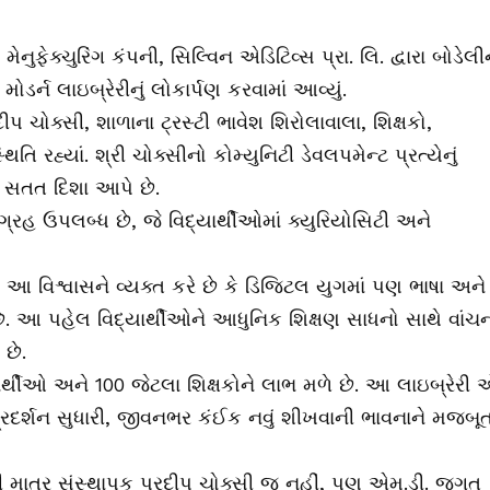
ક્ચુરિંગ કંપની, સિલ્વિન એડિટિવ્સ પ્રા. લિ. દ્વારા બોડેલી
ર્ન લાઇબ્રેરીનું લોકાર્પણ કરવામાં આવ્યું.
પ ચોક્સી, શાળાના ટ્રસ્ટી ભાવેશ શિરોલાવાલા, શિક્ષકો,
રહ્યાં. શ્રી ચોક્સીનો કોમ્યુનિટી ડેવલપમેન્ટ પ્રત્યેનું
ે સતત દિશા આપે છે.
ગ્રહ ઉપલબ્ધ છે, જે વિદ્યાર્થીઓમાં ક્યુરિયોસિટી અને
ા આ વિશ્વાસને વ્યક્ત કરે છે કે ડિજિટલ યુગમાં પણ ભાષા અને
ણ છે. આ પહેલ વિદ્યાર્થીઓને આધુનિક શિક્ષણ સાધનો સાથે વાંચ
છે.
ાર્થીઓ અને 100 જેટલા શિક્ષકોને લાભ મળે છે. આ લાઇબ્રેરી
ક પ્રદર્શન સુધારી, જીવનભર કંઈક નવું શીખવાની ભાવનાને મજબૂ
હીં માત્ર સંસ્થાપક પ્રદીપ ચોક્સી જ નહીં, પણ એમ.ડી. જગત