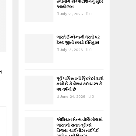
સ્વીમીંગ કોમ્પીટીશનનું સુંદર
આયોજન
July 21, 2026
0
ભારતે ઈંગ્લેન્ડની ધરતી પર
ટેસ્ટ જીતી રચ્યો ઈતિહાસ
July 13, 2026
0
ત
પૂર્વ પાકિસ્તાની ક્રિકેટરે દાવો
કર્યો છે કે વૈભવ કદાચ ૨૧ કે
૨૨ વર્ષનો છે
June 24, 2026
0
એશિયન મેન્સ વોલિબોલમાં
ભારતનો સતત ત્રીજો
વિજય, ચાઈનીઝ તાઈપેઈ
સામે 3-1થી વિજય