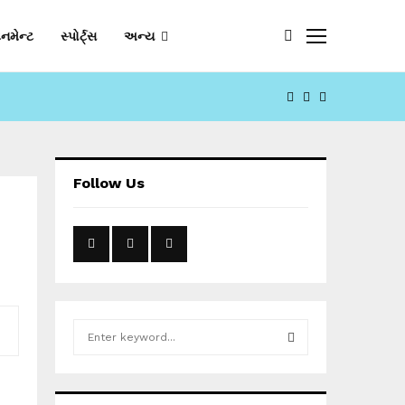
નમેન્ટ
સ્પોર્ટ્સ
અન્ય
FACEBOOK
YOUTUBE
EMAIL
Follow Us
S
e
a
S
r
c