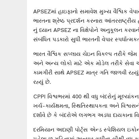
APSEZમાં હાઇફાનો સમાવેશ મુખ્ય વૈશ્વિક વેપાર 
ભારતના શ્રેષ્ઠ પ્રદર્શન કરનારા આંતરરાષ્ટ્
નું ધ્યાન APSEZ ના વિક્ષેપોને અનુકૂલન કરવા
સંબંધિત પડકારો સુધી ભારતની વેપાર સ્પર્ધાત્
ભારત વૈશ્વિક સપ્લાય ચેઇન વિકલ્પ તરીકે જે
અને અન્ય લોકો માટે એક મોડેલ તરીકે સેવા આપ
કામગીરી સાથે APSEZ માત્ર ગતિ જાળવી રહ્યું 
રહ્યું છે.
CPPI વિશ્વભરમાં 400 થી વધુ બંદરોનું મૂલ્યાંક
ખર્ચ-કાર્યક્ષમતા, સ્થિતિસ્થાપકતા અને વિશ્વસન
દર્શાવે છે કે બંદરોએ લગભગ અડધા દાયકાના વિક્ષ
દરમિયાન અદાણી પોર્ટ્સ એન્ડ સ્પેશિયલ ઇકોનો
પહેલા છ મહિનામાં અત્યાર સુધીના સૌથી વધુ કાર્ગ