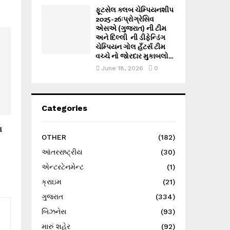
ફૂટસેલ ક્લબ ચેમ્પિયનશીપ
2025-26ઃપ્રોગ્રેસિવ
એસએ (ગુજરાત) ની ટીમ
અને દિલ્લી ની ડીફેન્ડિંગ
ચેમ્પિયન ગોલ હઁટર્સ ટીમ
વચ્ચે નો જોરદાર મુકાબલો...
June 18, 2026
0
Categories
ા
OTHER
(182)
આંતરરાષ્ટ્રીય
(30)
એન્ટરટેનમેન્ટ
(1)
ક્રાઇમ
(21)
ગુજરાત
(334)
બિઝનેસ
(93)
મારું શહેર
(92)