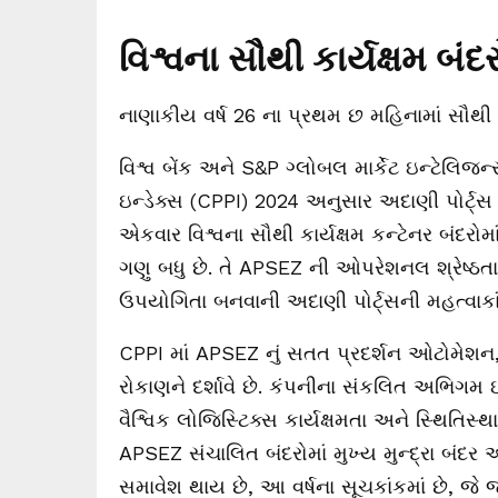
વિશ્વના સૌથી કાર્યક્ષમ બંદ
નાણાકીય વર્ષ 26 ના પ્રથમ છ મહિનામાં સૌથી વધ
વિશ્વ બેંક અને S&P ગ્લોબલ માર્કેટ ઇન્ટેલિજન્સ દ
ઇન્ડેક્સ (CPPI) 2024 અનુસાર અદાણી પોર્ટ
એકવાર વિશ્વના સૌથી કાર્યક્ષમ કન્ટેનર બંદરોમાં 
ગણુ બધુ છે. તે APSEZ ની ઓપરેશનલ શ્રેષ્ઠ
ઉપયોગિતા બનવાની અદાણી પોર્ટ્સની મહત્વાકાંક્ષ
CPPI માં APSEZ નું સતત પ્રદર્શન ઓટોમેશન, ડ
રોકાણને દર્શાવે છે. કંપનીના સંકલિત અભિગમ
વૈશ્વિક લોજિસ્ટિક્સ કાર્યક્ષમતા અને સ્થિતિસ્થ
APSEZ સંચાલિત બંદરોમાં મુખ્ય મુન્દ્રા બંદ
સમાવેશ થાય છે, આ વર્ષના સૂચકાંકમાં છે, જે