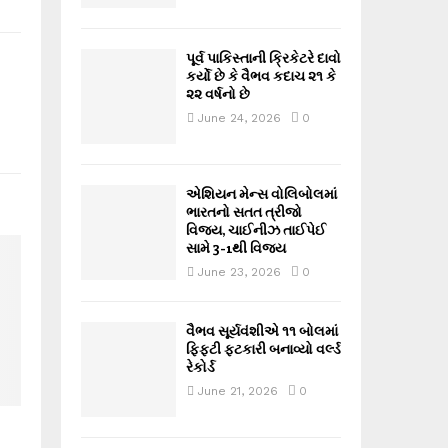
પૂર્વ પાકિસ્તાની ક્રિકેટરે દાવો
કર્યો છે કે વૈભવ કદાચ ૨૧ કે
૨૨ વર્ષનો છે
June 24, 2026
0
એશિયન મેન્સ વોલિબોલમાં
ભારતનો સતત ત્રીજો
વિજય, ચાઈનીઝ તાઈપેઈ
સામે 3-1થી વિજય
June 23, 2026
0
વૈભવ સૂર્યવંશીએ ૧૧ બોલમાં
ફિફ્ટી ફટકારી બનાવ્યો વર્લ્ડ
રેકોર્ડ
June 21, 2026
0