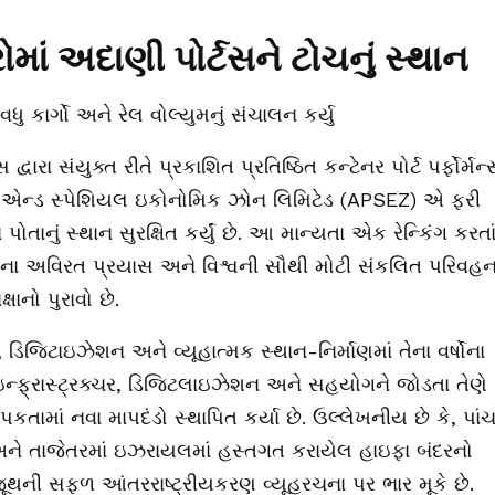
રોમાં અદાણી પોર્ટસને ટોચનું સ્થાન
ુ કાર્ગો અને રેલ વોલ્યુમનું સંચાલન કર્યુ
્વારા સંયુક્ત રીતે પ્રકાશિત પ્રતિષ્ઠિત કન્ટેનર પોર્ટ પર્ફોર્મન્
્સ એન્ડ સ્પેશિયલ ઇકોનોમિક ઝોન લિમિટેડ (APSEZ) એ ફરી
પોતાનું સ્થાન સુરક્ષિત કર્યું છે. આ માન્યતા એક રેન્કિંગ કરતા
તાના અવિરત પ્રયાસ અને વિશ્વની સૌથી મોટી સંકલિત પરિવહ
ાનો પુરાવો છે.
િજિટાઇઝેશન અને વ્યૂહાત્મક સ્થાન-નિર્માણમાં તેના વર્ષોના
 ઇન્ફ્રાસ્ટ્રક્ચર, ડિજિટલાઇઝેશન અને સહયોગને જોડતા તેણે
ાપકતામાં નવા માપદંડો સ્થાપિત કર્યા છે. ઉલ્લેખનીય છે કે, પાં
ર અને તાજેતરમાં ઇઝરાયલમાં હસ્તગત કરાયેલ હાઇફા બંદરનો
 જૂથની સફળ આંતરરાષ્ટ્રીયકરણ વ્યૂહરચના પર ભાર મૂકે છે.