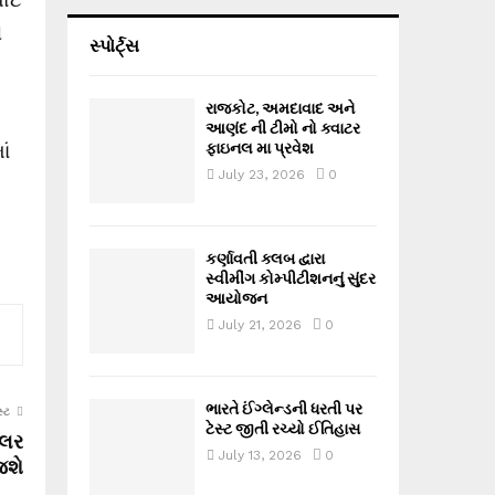
ે
સ્પોર્ટ્સ
રાજકોટ, અમદાવાદ અને
આણંદ ની ટીમો નો ક્વાટર
ફાઇનલ મા પ્રવેશ
ાં
July 23, 2026
0
કર્ણાવતી ક્લબ દ્વારા
સ્વીમીંગ કોમ્પીટીશનનું સુંદર
આયોજન
July 21, 2026
0
ભારતે ઈંગ્લેન્ડની ધરતી પર
્ટ
ટેસ્ટ જીતી રચ્યો ઈતિહાસ
ુલર
July 13, 2026
0
જશે