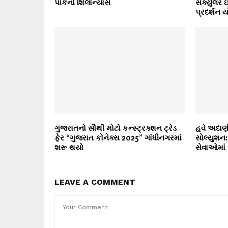
પાર્કનો શિલાન્યાસ
સર્ક્યુલર
પ્રદર્શન 
ગુજરાતનો સૌથી મોટો કન્સ્ટ્રક્શન ટ્રેડ
હવે અદાણ
ફેર “ગુજરાત કોનેક્સ 2025” ગાંધીનગરમાં
સોલ્યુશન: 
શરૂ થયો
સેવાઓમાં 
LEAVE A COMMENT