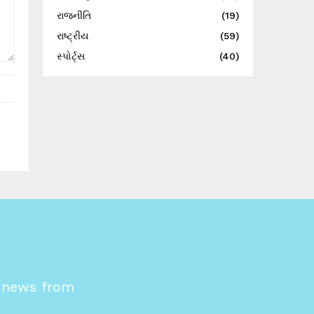
રાજનીતિ
(19)
રાષ્ટ્રીય
(59)
સ્પોર્ટ્સ
(40)
s news from