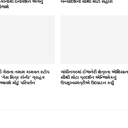
 ઇકોનોમી ઇનોવેશન અંગેનું
બન્યોદેશનો સૌથી મોટો સહારો
યોજશે
ી ગેસના તમામ કામવન સ્ટોપ
ગાંધીનગરમાં ઈજનેરી ક્ષેત્રના એશિયાન
‘ગેસ મિત્ર કોર્નર’ ગ્રાહક
સૌથી મોટા પ્રદર્શન એન્જિમેકનું
આવશે મોટું પરિવર્તન
ઉપમુખ્યમંત્રીએ ઉદઘાટન કર્યું