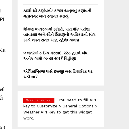
ા
કાશી થી કર્ણાવતી‘ કળશ યાત્રાનું કર્ણાવતી
મહાનગર ખાતે સ્વાગત કરાયું
PI
શિક્ષણ વ્યવસ્થામાં સુધારો, પારદર્શક પરીક્ષા
વ્યવસ્થા અને સૌને શિક્ષણનો અધિકારની માંગ
સાથે લડત સતત ચાલુ રહેશેઃ ચાવડા
િયા
લખતરમાં ૮ ઈંચ વરસાદ, સ્ટેટ હાઇવે બંધ,
અનેક ગામો બન્યા સંપર્ક વિહોણા
એલિસબ્રિજ પાસે છસ્જી બસ ડિવાઈડર પર
ચડી ગઈ
માં
રો
You need to fill API
Weather widget
key to Customize > General Options >
Weather API Key to get this widget
work.
ા
ર્ટ