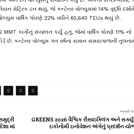
લિયન મેટ્રિક ટન થયું, જે કન્ટેનર વોલ્યુમમાં 14% વૃદ્ધિ દર્શાવ
વોલ્યુમ વાર્ષિક ધોરણે 22% વધીને 60,640 TEUs થયું છે.
કાર્ગોનું સંચાલન કર્યું હતું, જેમાં વાર્ષિક ધોરણે 11% નો
કોર્ડ છે. કન્ટેનર વોલ્યુમ ગત વર્ષના સમાન સમયગાળાની તુલનામ
આગામી પોસ
મુદ્રી
GREENS 2026 વૈશ્વિક રીસાઇક્લિંગ અને સર્ક્ય
િશા માં
ઇકોનોમી ઇનોવેશન અંગેનું પ્રદર્શન યો