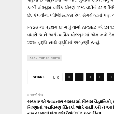
કાર્ગો વોલ્યુમ વાર્ષિક ધોરણે 11% વધીને 41.6 મિ
છે. કંપનીના લોજિસ્ટિક્સ રેલ સેગમેન્ટમાં પણ 
FY26 ના પ્રથમ છ મહિનામાં APSEZ એ 244.2 MMT 
વધારો અને અર્ધ-વાર્ષિક વોલ્યુમમાં એક નવો રે
20% વૃદ્ધિ સાથે વૃદ્ધિમાં અગ્રણી રહ્યું.
ADANI TOP ON PORTS
SHARE
0
પાછલી પોસ્ટ
સરકાર એ આવનારા સમય માં મૌસમ વૈજ્ઞાનિકો, સ
નિષ્ણાતો, પર્યાવરણ ચિંતકો જોડે ચર્ચા કરી ને આ દ
નક્કર પગલાં લેવા જોઈએःઃ કઠવાડિયા