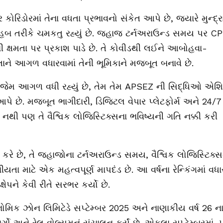
કોરિડોરમાં તેના વધતા પ્રભાવનો સંકેત આપે છે, જ્યારે મુન્દ્ર
રીય હબ તરીકે ચમકતુ રહ્યું છે. જહાજ ટર્નઅરાઉન્ડ સમય પર CP
ની ક્ષમતા પર પ્રકાશ પાડે છે. તે કોવીડથી લઈને આબોહવા-
મકતાને આગળ વધારવામાં તેની ભૂમિકાને મજબૂત બનાવે છે.
મ જેમ આગળ વધી રહ્યું છે, તેમ તેમ APSEZ ની સિદ્ધિઓ એશ
ે છે. મજબૂત ભાગીદારી, ડિજિટલ વેપાર પ્લેટફોર્મ અને 24/7
નથી પણ તે વૈશ્વિક લોજિસ્ટિક્સના ભવિષ્યની ગતિ નક્કી કરી
ન કરે છે, તે જહાજોના ટર્નઅરાઉન્ડ સમય, વૈશ્વિક લોજિસ્ટિક્સ
ીયતા માટે એક મહત્વપૂર્ણ માપદંડ છે. આ વર્ષના રેન્કિંગમાં વધા
ેપને કેવી રીતે સરભર કર્યો છે.
મિક ઝોન લિમિટેડે સપ્ટેમ્બર 2025 અને નાણાકીય વર્ષ 26 ન
ો અને રેલ વોલ્યુમનું સંચાલન કર્યું છે. એકલા સપ્ટેમ્બરમાં, પો