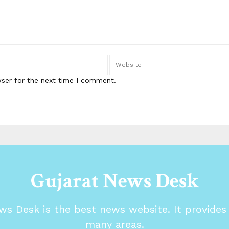
wser for the next time I comment.
Gujarat News Desk
ws Desk is the best news website. It provide
many areas.