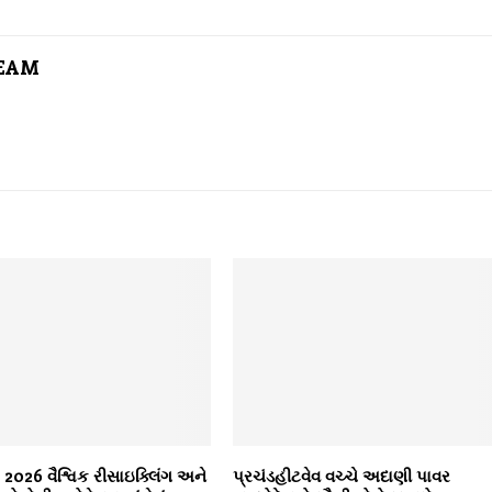
TEAM
026 વૈશ્વિક રીસાઇક્લિંગ અને
પ્રચંડહીટવેવ વચ્ચે અદાણી પાવર