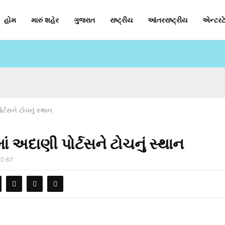
હોમ
મારું શહેર
ગુજરાત
રાષ્ટ્રીય
આંતરરાષ્ટ્રીય
એન્ટરટે
ોર્ટસને ટોચનું સ્થાન
માં અદાણી પોર્ટસને ટોચનું સ્થાન
67