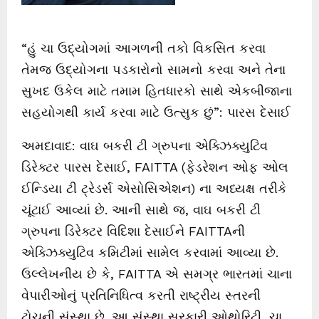
“હું ચા ઉદ્યોગમાં આગળની તકો વિકસિત કરવા
તેમજ ઉદ્યોગના પડકારોનો સામનો કરવા અને તેના
સુખદ ઉકેલ માટે તમામ હિતધારકો સાથે એકબીજાના
સહયોગથી કાર્ય કરવા માટે ઉત્સુક છું”: પારસ દેસાઈ
અમદાવાદ: વાઘ બકરી ટી ગ્રુપના એક્ઝિક્યુટિવ
ડિરેક્ટર પારસ દેસાઈ, FAITTA (ફેડરેશન ઓફ ઓલ
ઈન્ડિયા ટી ટ્રેડર્સ એસોસિએશન) ના અધ્યક્ષ તરીકે
ચૂંટાઈ આવ્યાં છે. આની સાથે જ, વાઘ બકરી ટી
ગ્રુપના ડિરેક્ટર વિદિશા દેસાઈને FAITTAની
એક્ઝિક્યુટિવ કમિટીમાં સામેલ કરવામાં આવ્યા છે.
ઉલ્લેખનીય છે કે, FAITTA એ સમગ્ર ભારતમાં ચાના
વેપારીઓનું પ્રતિનિધિત્વ કરતી રાષ્ટ્રીય સ્તરની
ટોચની સંસ્થા છે. આ સંસ્થા સરકારી ઓથોરિટી, ચા