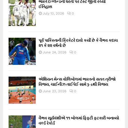
ભારતે ઈંગ્લેન્ડની ધરતી પર ટેસ્ટ જીતી રચ્યો
ઈતિહાસ
July 13, 2026
0
પૂર્વ પાકિસ્તાની ક્રિકેટરે દાવો કર્યો છે કે વૈભવ કદાચ
૨૧ કે ૨૨ વર્ષનો છે
June 24, 2026
0
એશિયન મેન્સ વોલિબોલમાં ભારતનો સતત ત્રીજો
વિજય, ચાઈનીઝ તાઈપેઈ સામે 3-1થી વિજય
June 23, 2026
0
વૈભવ સૂર્યવંશીએ ૧૧ બોલમાં ફિફ્ટી ફટકારી બનાવ્યો
વર્લ્ડ રેકોર્ડ