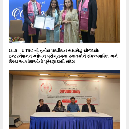
GLS – UTSC નો તૃતીય પદવીદાન સમારોહ યોજાયો:
ઇન્ટરનેશનલ ગ્લોબલ પ્રોગ્રામના સ્નાતકોને સંકલ્પશક્તિ અને
ઉચ્ચ આકાંક્ષાઓનો પ્રેરણાદાયી સંદેશ