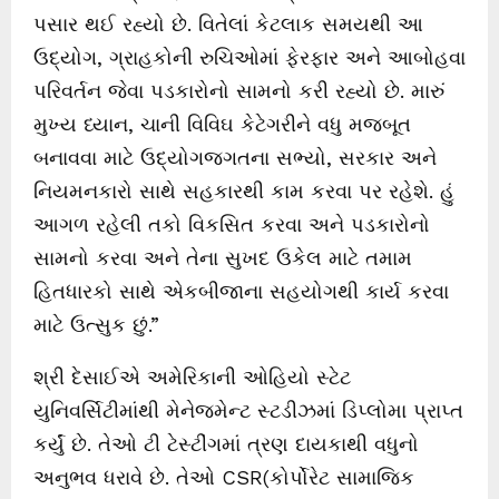
પસાર થઈ રહ્યો છે. વિતેલાં કેટલાક સમયથી આ
ઉદ્યોગ, ગ્રાહકોની રુચિઓમાં ફેરફાર અને આબોહવા
પરિવર્તન જેવા પડકારોનો સામનો કરી રહ્યો છે. મારું
મુખ્ય ધ્યાન, ચાની વિવિઘ કેટેગરીને વધુ મજબૂત
બનાવવા માટે ઉદ્યોગજગતના સભ્યો, સરકાર અને
નિયમનકારો સાથે સહકારથી કામ કરવા પર રહેશે. હું
આગળ રહેલી તકો વિકસિત કરવા અને પડકારોનો
સામનો કરવા અને તેના સુખદ ઉકેલ માટે તમામ
હિતધારકો સાથે એકબીજાના સહયોગથી કાર્ય કરવા
માટે ઉત્સુક છું.”
શ્રી દેસાઈએ અમેરિકાની ઓહિયો સ્ટેટ
યુનિવર્સિટીમાંથી મેનેજમેન્ટ સ્ટડીઝમાં ડિપ્લોમા પ્રાપ્ત
કર્યું છે. તેઓ ટી ટેસ્ટીંગમાં ત્રણ દાયકાથી વધુનો
અનુભવ ધરાવે છે. તેઓ CSR(કોર્પોરેટ સામાજિક