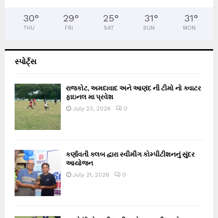
30
°
29
°
25
°
31
°
31
°
THU
FRI
SAT
SUN
MON
સ્પોર્ટ્સ
રાજકોટ, અમદાવાદ અને આણંદ ની ટીમો નો ક્વાટર
ફાઇનલ મા પ્રવેશ
July 23, 2026
0
કર્ણાવતી ક્લબ દ્વારા સ્વીમીંગ કોમ્પીટીશનનું સુંદર
આયોજન
July 21, 2026
0