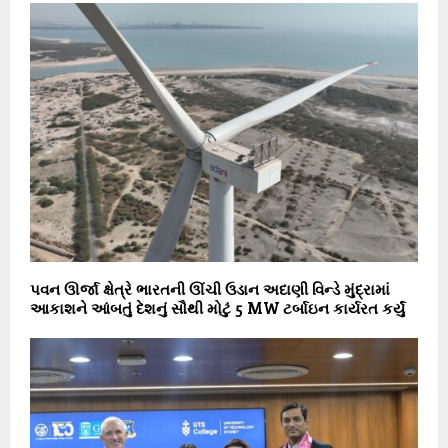
પવન ઊર્જા ક્ષેત્રે ભારતની ઊંચી ઉડાન અદાણી વિન્ડે મુંદ્રામાં
આકાશને આંબતું દેશનું સૌથી મોટું 5 MW ટર્બાઇન કાર્યરત કર્યું