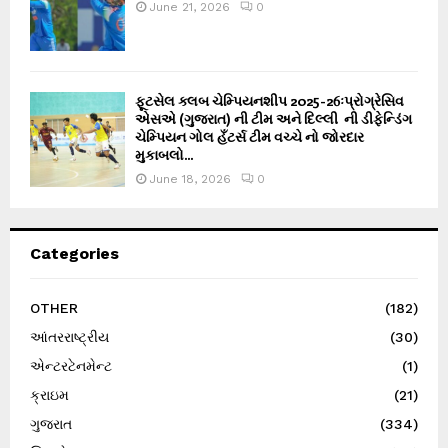
June 21, 2026
0
ફૂટસેલ ક્લબ ચેમ્પિયનશીપ 2025-26ઃપ્રોગ્રેસિવ
એસએ (ગુજરાત) ની ટીમ અને દિલ્લી ની ડીફેન્ડિંગ
ચેમ્પિયન ગોલ હઁટર્સ ટીમ વચ્ચે નો જોરદાર
મુકાબલો...
June 18, 2026
0
Categories
OTHER
(182)
આંતરરાષ્ટ્રીય
(30)
એન્ટરટેનમેન્ટ
(1)
ક્રાઇમ
(21)
ગુજરાત
(334)