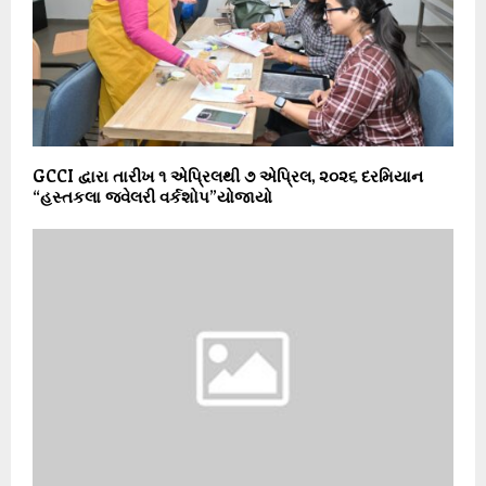
GCCI દ્વારા તારીખ ૧ એપ્રિલથી ૭ એપ્રિલ, ૨૦૨૬ દરમિયાન
“હસ્તકલા જ્વેલરી વર્કશોપ”યોજાયો