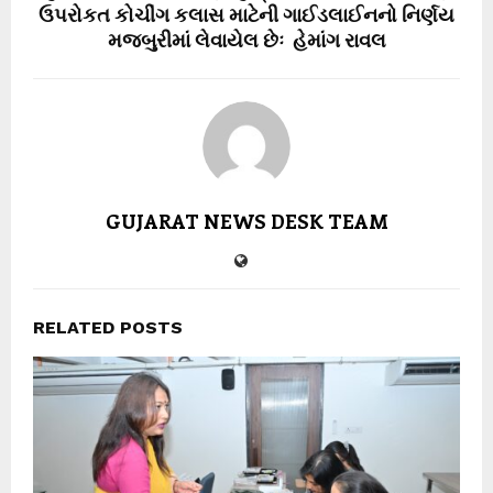
ઉપરોકત કોચીંગ કલાસ માટેની ગાઈડલાઈનનો નિર્ણય
મજબુરીમાં લેવાયેલ છેઃ હેમાંગ રાવલ
GUJARAT NEWS DESK TEAM
RELATED POSTS