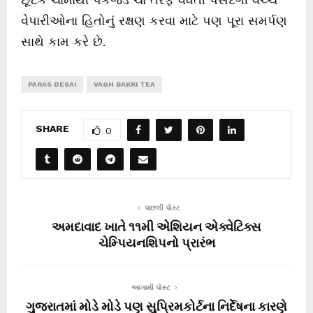
વેપારીઓના હિતોનું રક્ષણ કરવા માટે પણ પૂરા સમર્પણ
સાથે કામ કરે છે.
PARAS DESAI
VAGH BAKRI TEA
SHARE
0
પાછલી પોસ્ટ
અમદાવાદ ખાતે ૧૧મી એશિયન એક્વેટિક્સ
ચેમ્પિયનશિપનો પ્રારંભ
આગામી પોસ્ટ
ગુજરાતમાં મોડે મોડે પણ સુપ્રિમકોર્ટના નિર્દેષના કારણે