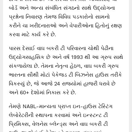
બોર્ડ અને અન્ય સંબંધિત સંગઠનો સાથે ઉદ્યોગના
પ્રશ્નોના નિવારણ તેમજ વિવિઘ પડકારોનો સામનો
કરીને ચા ખરીદનારાઓ અને વેપારીઓના હિતોનું રક્ષણ
કરવા માટે કાર્ય કરે છે.
પારસ દેસાઈ વાઘ બકરી ટી પરિવારના ચોથી પેઢીના
ઉદ્યોગસાહસિક છે અને વર્ષ 1993 થી આ ગ્રુપ સાથે
સંકળાયેલા છે. તેમના નેતૃત્વ હેઠળ, વાઘ બકરી ગ્રુપ
ભારતના સૌથી મોટાં પેકેજ્ડ ટી બિઝનેસ હાઉસ તરીકે
વિકસ્યું છે, જે આજે 24 રાજ્યોમાં હાજરી ધરાવે છે
અને 60+ દેશોમાં નિકાસ કરે છે.
તેમણે NABL-માન્યતા પ્રાપ્ત ઇન-હાઉસ ટેસ્ટિંગ
લેબોરેટરીની સ્થાપના કરવામાં અને ઇન્સ્ટન્ટ ટી
પ્રિમિક્સ, વેલનેસ બ્લેન્ડ્સ અને વાઘ બકરી ટી