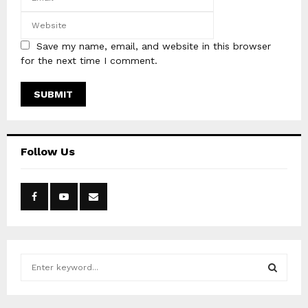
Save my name, email, and website in this browser
for the next time I comment.
Follow Us
S
e
a
S
r