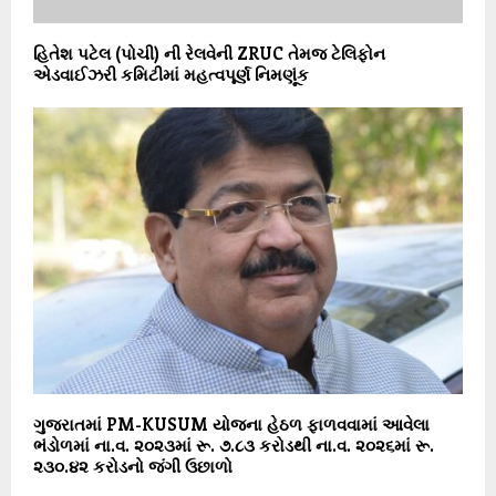
હિતેશ પટેલ (પોચી) ની રેલવેની ZRUC તેમજ ટેલિફોન
એડવાઈઝરી કમિટીમાં મહત્વપૂર્ણ નિમણૂંક
ગુજરાતમાં PM-KUSUM યોજના હેઠળ ફાળવવામાં આવેલા
ભંડોળમાં ના.વ. ૨૦૨૩માં રૂ. ૭.૮૩ કરોડથી ના.વ. ૨૦૨૬માં રૂ.
૨૩૦.૪૨ કરોડનો જંગી ઉછાળો