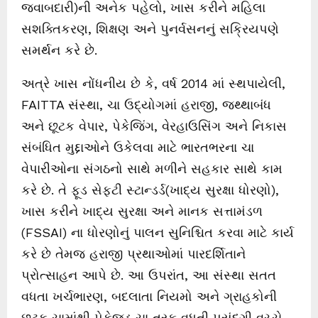
જવાબદારી)ની અનેક પહેલો, ખાસ કરીને મહિલા
સશક્તિકરણ, શિક્ષણ અને પુનર્વસનનું સક્રિયપણે
સમર્થન કરે છે.
અત્રે ખાસ નોંધનીય છે કે, વર્ષ 2014 માં સ્થપાયેલી,
FAITTA સંસ્થા, ચા ઉદ્યોગમાં હરાજી, જથ્થાબંધ
અને છૂટક વેપાર, પેકેજિંગ, વેરહાઉસિંગ અને નિકાસ
સંબંધિત મુદ્દાઓને ઉકેલવા માટે ભારતભરના ચા
વેપારીઓના સંગઠનો સાથે મળીને સહકાર સાથે કામ
કરે છે. તે ફૂડ સેફ્ટી સ્ટાન્ડર્ડ(ખાદ્ય સુરક્ષા ધોરણો),
ખાસ કરીને ખાદ્ય સુરક્ષા અને માનક સત્તામંડળ
(FSSAI) ના ધોરણોનું પાલન સુનિશ્ચિત કરવા માટે કાર્ય
કરે છે તેમજ હરાજી પ્રથાઓમાં પારદર્શિતાને
પ્રોત્સાહન આપે છે. આ ઉપરાંત, આ સંસ્થા સતત
વધતા ખર્ચભારણ, બદલાતા નિયમો અને ગ્રાહકોની
છૂટક ચામાંથી પેકેજ્ડ ચા તરફ વધતી પસંદગી વચ્ચે