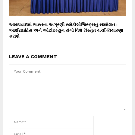
અમદાવાદમાં ભારતના અગ્રણી રુમેટોલોજિસ્ટ્સનું સમ્મેલન :
આર્થરાઇટિસ અને ઓટોઇમ્યુન રોગો વિશે વિસ્તૃત ચર્ચા-વિચારણા
કરાશે
LEAVE A COMMENT