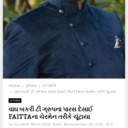
Home
ગુજરાત
OTHER
વાઘ બકરી ટી ગ્રુપના પારસ દેસાઈ FAITTAના ચેરમેન તરીકે ચૂંટાયા
OTHER
વાઘ બકરી ટી ગ્રુપના પારસ દેસાઈ
FAITTAના ચેરમેન તરીકે ચૂંટાયા
by
GUJARAT NEWS DESK TEAM
September 29, 2025
0