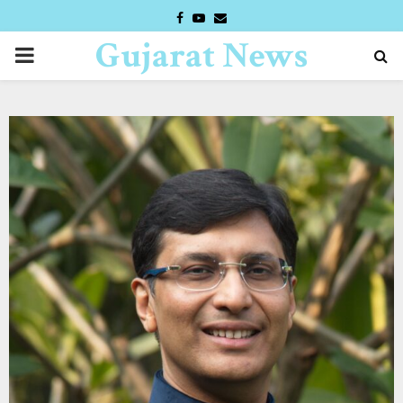
FACEBOOK
YOUTUBE
EMAIL
Gujarat News
PRIMARY
Desk
MENU