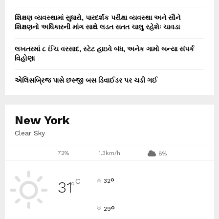
શિક્ષણ વ્યવસ્થામાં સુધારો, પારદર્શક પરીક્ષા વ્યવસ્થા અને સૌને
શિક્ષણનો અધિકારની માંગ સાથે લડત સતત ચાલુ રહેશેઃ ચાવડા
લખતરમાં ૮ ઈંચ વરસાદ, સ્ટેટ હાઇવે બંધ, અનેક ગામો બન્યા સંપર્ક
વિહોણા
એલિસબ્રિજ પાસે છસ્જી બસ ડિવાઈડર પર ચડી ગઈ
New York
Clear Sky
72%
1.3km/h
8%
°
C
32
31
°
°
29