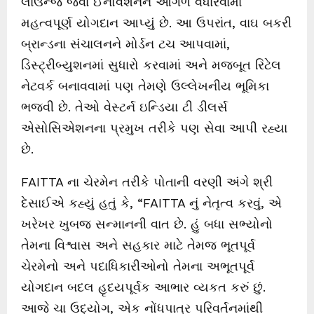
લાઉન્જ જેવાં ઈનોવેશનને આગળ વધારવામાં
મહત્વપૂર્ણ યોગદાન આપ્યું છે. આ ઉપરાંત, વાઘ બકરી
બ્રાન્ડના સંચાલનને મોર્ડન ટચ આપવામાં,
ડિસ્ટ્રીબ્યુશનમાં સુધારો કરવામાં અને મજબૂત રિટેલ
નેટવર્ક બનાવવામાં પણ તેમણે ઉલ્લેખનીય ભૂમિકા
ભજવી છે. તેઓ વેસ્ટર્ન ઇન્ડિયા ટી ડીલર્સ
એસોસિએશનના પ્રમુખ તરીકે પણ સેવા આપી રહ્યા
છે.
FAITTA ના ચેરમેન તરીકે પોતાની વરણી અંગે શ્રી
દેસાઈએ કહ્યું હતું કે, “FAITTA નું નેતૃત્વ કરવું, એ
ખરેખર ખુબજ સન્માનની વાત છે. હું બધા સભ્યોનો
તેમના વિશ્વાસ અને સહકાર માટે તેમજ ભૂતપૂર્વ
ચેરમેનો અને પદાધિકારીઓનો તેમના અભૂતપૂર્વ
યોગદાન બદલ હૃદયપૂર્વક આભાર વ્યકત કરું છું.
આજે ચા ઉદ્યોગ, એક નોંધપાત્ર પરિવર્તનમાંથી