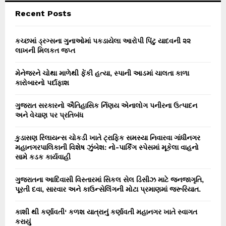
c
E
Recent Posts
h
f
A
o
કચ્છમાં ડ્રગ્સના ગુનાઓમાં પકડાયેલા આરોપી પિંટુ યાદવની ૨૨
r
લાખની મિલકત જપ્ત
R
:
C
મેનેજરને ચોથા માળેથી ફેંકી હત્યા, સ્પાની આડમાં ચાલતા કાળા
કારોબારનો પર્દાફાશ
H
ગુજરાત સરકારનો ઐતિહાસિક ર્નિણય એનાલોગ પનીરના ઉત્પાદન
અને વેચાણ પર પ્રતિબંધ
કુડાસણ રિલાયન્સ ચોકડી ખાતે ટ્રાફિક સમસ્યા નિવારવા ગાંધીનગર
મહાનગરપાલિકાની વિશેષ ઝુંબેશ: નો-પાર્કિંગ સ્પેસમાં મૂકેલા વાહનો
સામે કડક કાર્યવાહી
ગુજરાતના આદિવાસી વિસ્તારમાં સિકલ સેલ ડિસીઝ માટે જનજાગૃતિ,
પૂરતી દવા, સારવાર અને કાઉન્સેલિંગની મોટા પ્રમાણમાં જરૂરિયાત.
કાશી થી કર્ણાવતી‘ કળશ યાત્રાનું કર્ણાવતી મહાનગર ખાતે સ્વાગત
કરાયું