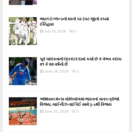
ભારતે ઈંગ્લેન્ડની ધરતી પર ટેસ્ટ જીતી રચ્યો
ઈતિહાસ
July 13, 2026
0
પૂર્વ પાકિસ્તાની ક્રિકેટરે દાવો કર્યો છે કે વૈભવ કદાચ
૨૧ કે ૨૨ વર્ષનો છે
June 24, 2026
0
એશિયન મેન્સ વોલિબોલમાં ભારતનો સતત ત્રીજો
વિજય, ચાઈનીઝ તાઈપેઈ સામે 3-1થી વિજય
June 23, 2026
0