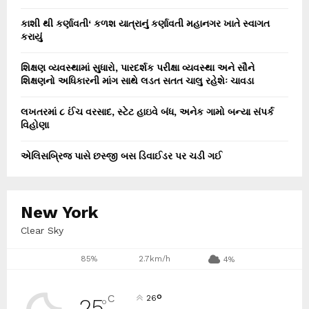
કાશી થી કર્ણાવતી‘ કળશ યાત્રાનું કર્ણાવતી મહાનગર ખાતે સ્વાગત
કરાયું
શિક્ષણ વ્યવસ્થામાં સુધારો, પારદર્શક પરીક્ષા વ્યવસ્થા અને સૌને
શિક્ષણનો અધિકારની માંગ સાથે લડત સતત ચાલુ રહેશેઃ ચાવડા
લખતરમાં ૮ ઈંચ વરસાદ, સ્ટેટ હાઇવે બંધ, અનેક ગામો બન્યા સંપર્ક
વિહોણા
એલિસબ્રિજ પાસે છસ્જી બસ ડિવાઈડર પર ચડી ગઈ
New York
Clear Sky
85%
2.7km/h
4%
°
C
26
25
°