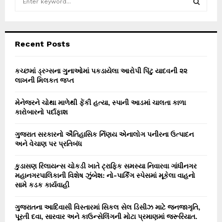
e
a
S
r
c
E
Recent Posts
h
f
A
o
કચ્છમાં ડ્રગ્સના ગુનાઓમાં પકડાયેલા આરોપી પિંટુ યાદવની ૨૨
r
લાખની મિલકત જપ્ત
R
:
C
મેનેજરને ચોથા માળેથી ફેંકી હત્યા, સ્પાની આડમાં ચાલતા કાળા
કારોબારનો પર્દાફાશ
H
ગુજરાત સરકારનો ઐતિહાસિક ર્નિણય એનાલોગ પનીરના ઉત્પાદન
અને વેચાણ પર પ્રતિબંધ
કુડાસણ રિલાયન્સ ચોકડી ખાતે ટ્રાફિક સમસ્યા નિવારવા ગાંધીનગર
મહાનગરપાલિકાની વિશેષ ઝુંબેશ: નો-પાર્કિંગ સ્પેસમાં મૂકેલા વાહનો
સામે કડક કાર્યવાહી
ગુજરાતના આદિવાસી વિસ્તારમાં સિકલ સેલ ડિસીઝ માટે જનજાગૃતિ,
પૂરતી દવા, સારવાર અને કાઉન્સેલિંગની મોટા પ્રમાણમાં જરૂરિયાત.