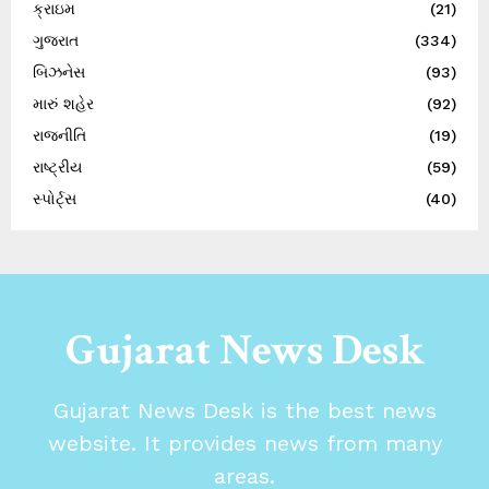
ક્રાઇમ
(21)
ગુજરાત
(334)
બિઝનેસ
(93)
મારું શહેર
(92)
રાજનીતિ
(19)
રાષ્ટ્રીય
(59)
સ્પોર્ટ્સ
(40)
Gujarat News Desk
Gujarat News Desk is the best news
website. It provides news from many
areas.