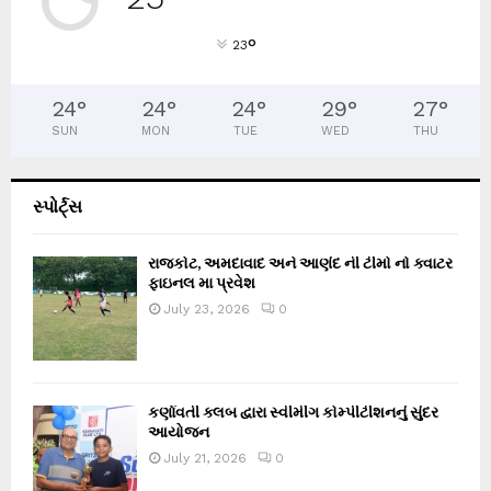
°
23
24
°
24
°
24
°
29
°
27
°
SUN
MON
TUE
WED
THU
સ્પોર્ટ્સ
રાજકોટ, અમદાવાદ અને આણંદ ની ટીમો નો ક્વાટર
ફાઇનલ મા પ્રવેશ
July 23, 2026
0
કર્ણાવતી ક્લબ દ્વારા સ્વીમીંગ કોમ્પીટીશનનું સુંદર
આયોજન
July 21, 2026
0