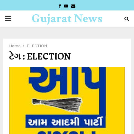
FACEBOOK
YOUTUBE
EMAIL
Gujarat News
PRIMARY
Desk
MENU
Home
ELECTION
ટેગ : ELECTION