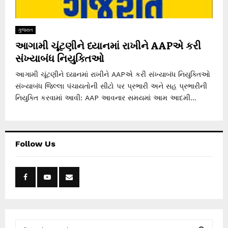
ગુજરાત
આગામી ચૂંટણીને ધ્યાનમાં રાખીને AAPએ કરી
સંખ્યાબંધ નિયુક્તિઓ
આગામી ચૂંટણીને ધ્યાનમાં રાખીને AAPએ કરી સંખ્યાબંધ નિયુક્તિઓ
સંખ્યાબંધ જિલ્લા પંચાયતોની સીટો પર પ્રભારી અને સહ પ્રભારીની
નિયુક્તિ કરવામાં આવી: AAP આવનાર સમયમાં આમ આદમી...
Follow Us
S