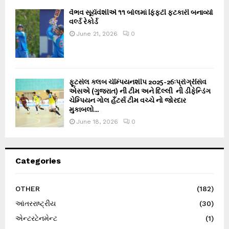
વૈભવ સૂર્યવંશીએ ૧૧ બોલમાં ફિફ્ટી ફટકારી બનાવ્યો
વર્લ્ડ રેકોર્ડ
June 21, 2026
0
ફૂટસેલ ક્લબ ચેમ્પિયનશીપ 2025-26ઃપ્રોગ્રેસિવ
એસએ (ગુજરાત) ની ટીમ અને દિલ્લી ની ડીફેન્ડિંગ
ચેમ્પિયન ગોલ હઁટર્સ ટીમ વચ્ચે નો જોરદાર
મુકાબલો...
June 18, 2026
0
Categories
OTHER
(182)
આંતરરાષ્ટ્રીય
(30)
એન્ટરટેનમેન્ટ
(1)