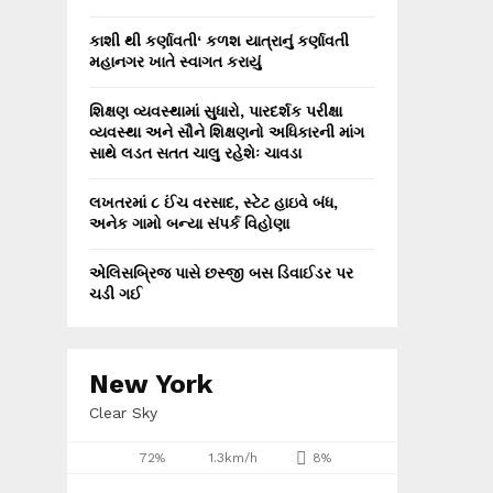
કાશી થી કર્ણાવતી‘ કળશ યાત્રાનું કર્ણાવતી
મહાનગર ખાતે સ્વાગત કરાયું
શિક્ષણ વ્યવસ્થામાં સુધારો, પારદર્શક પરીક્ષા
વ્યવસ્થા અને સૌને શિક્ષણનો અધિકારની માંગ
સાથે લડત સતત ચાલુ રહેશેઃ ચાવડા
લખતરમાં ૮ ઈંચ વરસાદ, સ્ટેટ હાઇવે બંધ,
અનેક ગામો બન્યા સંપર્ક વિહોણા
એલિસબ્રિજ પાસે છસ્જી બસ ડિવાઈડર પર
ચડી ગઈ
New York
Clear Sky
72%
1.3km/h
8%