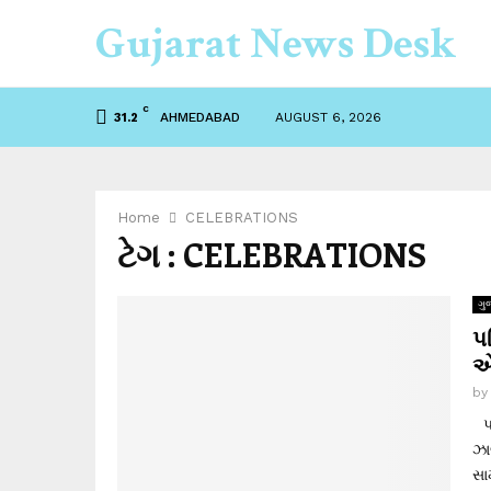
Gujarat News Desk
C
AHMEDABAD
AUGUST 6, 2026
31.2
Home
CELEBRATIONS
ટેગ : CELEBRATIONS
ગુ
પ
એ
b
પશ
ઝા
સા