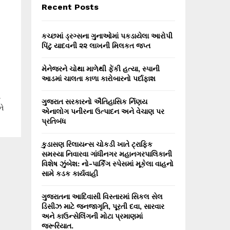
E
Recent Posts
h
f
A
o
કચ્છમાં ડ્રગ્સના ગુનાઓમાં પકડાયેલા આરોપી
r
R
પિંટુ યાદવની ૨૨ લાખની મિલકત જપ્ત
:
C
મેનેજરને ચોથા માળેથી ફેંકી હત્યા, સ્પાની
આડમાં ચાલતા કાળા કારોબારનો પર્દાફાશ
H
ે
ગુજરાત સરકારનો ઐતિહાસિક ર્નિણય
ે
એનાલોગ પનીરના ઉત્પાદન અને વેચાણ પર
પ્રતિબંધ
કુડાસણ રિલાયન્સ ચોકડી ખાતે ટ્રાફિક
સમસ્યા નિવારવા ગાંધીનગર મહાનગરપાલિકાની
વિશેષ ઝુંબેશ: નો-પાર્કિંગ સ્પેસમાં મૂકેલા વાહનો
સામે કડક કાર્યવાહી
ગુજરાતના આદિવાસી વિસ્તારમાં સિકલ સેલ
ડિસીઝ માટે જનજાગૃતિ, પૂરતી દવા, સારવાર
અને કાઉન્સેલિંગની મોટા પ્રમાણમાં
જરૂરિયાત.