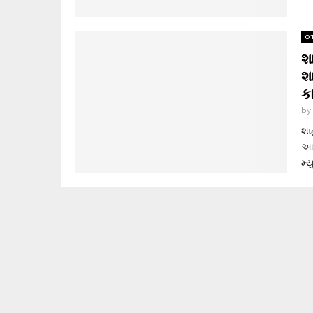
O
શ
શ
કા
b
શા
આત
મ્