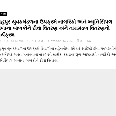
THER
ાહપુર યુવકમંડળના ઉપક્રમે નાગરિકો અને મ્યુનિસિપલ
ાળાના બાળકોને દીવા વિતરણ અને તારામંડળ વિતરણનો
ર્યક્રમ
y
GUJARAT NEWS DESK TEAM
October 15, 2025
0
56
હપુર યુવકમંડળના ઉપક્રમે દિવાળીના તહેવારોમાં ઘરે ઘરે સ્વદેશી દીવા પ્રગટાવીન
્મનિર્ભર ભારત બનાવવાના સંકલ્પને સાર્થક કરવાના શુભ આશયથી નાગરિકો અન
યુનિસિપલ શાળાના બાળકોને દીવા વિતરણ...