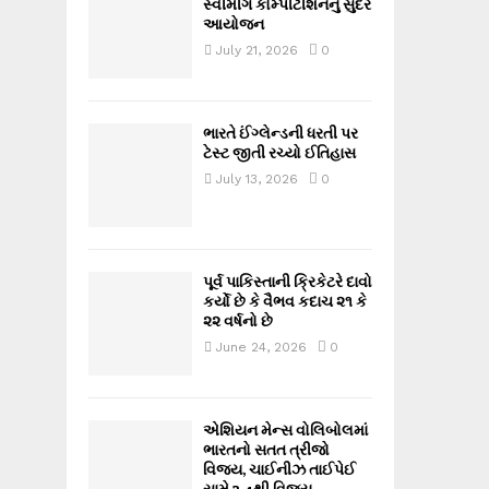
સ્વીમીંગ કોમ્પીટીશનનું સુંદર
આયોજન
July 21, 2026
0
ભારતે ઈંગ્લેન્ડની ધરતી પર
ટેસ્ટ જીતી રચ્યો ઈતિહાસ
July 13, 2026
0
પૂર્વ પાકિસ્તાની ક્રિકેટરે દાવો
કર્યો છે કે વૈભવ કદાચ ૨૧ કે
૨૨ વર્ષનો છે
June 24, 2026
0
એશિયન મેન્સ વોલિબોલમાં
ભારતનો સતત ત્રીજો
વિજય, ચાઈનીઝ તાઈપેઈ
સામે 3-1થી વિજય