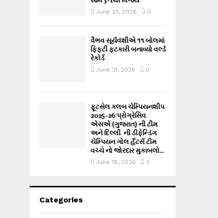
June 23, 2026
0
વૈભવ સૂર્યવંશીએ ૧૧ બોલમાં
ફિફ્ટી ફટકારી બનાવ્યો વર્લ્ડ
રેકોર્ડ
June 21, 2026
0
ફૂટસેલ ક્લબ ચેમ્પિયનશીપ
2025-26ઃપ્રોગ્રેસિવ
એસએ (ગુજરાત) ની ટીમ
અને દિલ્લી ની ડીફેન્ડિંગ
ચેમ્પિયન ગોલ હઁટર્સ ટીમ
વચ્ચે નો જોરદાર મુકાબલો...
June 18, 2026
0
Categories