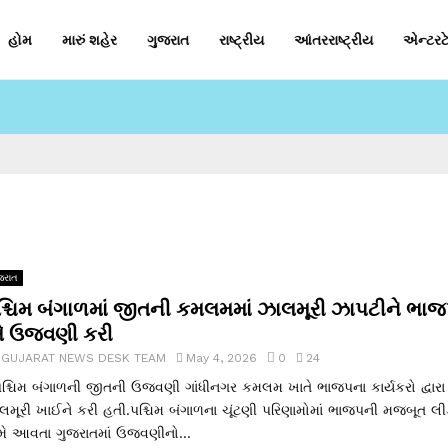
હોમ
મારું શહેર
ગુજરાત
રાષ્ટ્રીય
આંતરરાષ્ટ્રીય
એન્ટરટે
જરાત
શ્ચિમ બંગાળમાં જીતની કમલમમાં ઝાલમૂરી ઝાપટીને ભા
 ઉજવણી કરી
y
GUJARAT NEWS DESK TEAM
May 4, 2026
0
24
્ચિમ બંગાળની જીતની ઉજવણી ગાંધીનગર કમલમ ખાતે ભાજપના કાર્યકરો દ્વારા
લમૂરી ખાઈને કરી હતી.પશ્ચિમ બંગાળના ચૂંટણી પરિણામોમાં ભાજપની મજબૂત લી
મે આવતા ગુજરાતમાં ઉજવણીનો...