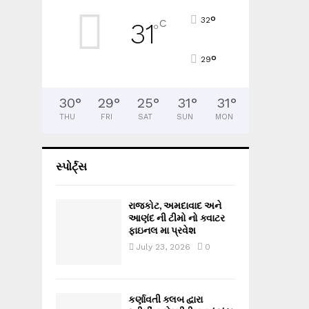
°
32
C
31
°
°
29
30
°
29
°
25
°
31
°
31
°
THU
FRI
SAT
SUN
MON
સ્પોર્ટ્સ
રાજકોટ, અમદાવાદ અને
આણંદ ની ટીમો નો ક્વાટર
ફાઇનલ મા પ્રવેશ
July 23, 2026
0
કર્ણાવતી ક્લબ દ્વારા