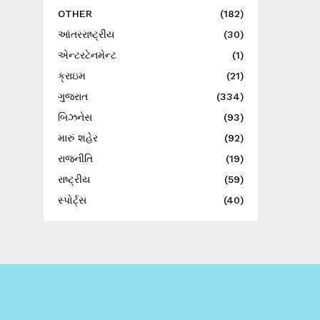
OTHER
(182)
આંતરરાષ્ટ્રીય
(30)
એન્ટરટેનમેન્ટ
(1)
ક્રાઇમ
(21)
ગુજરાત
(334)
બિઝનેસ
(93)
મારું શહેર
(92)
રાજનીતિ
(19)
રાષ્ટ્રીય
(59)
સ્પોર્ટ્સ
(40)