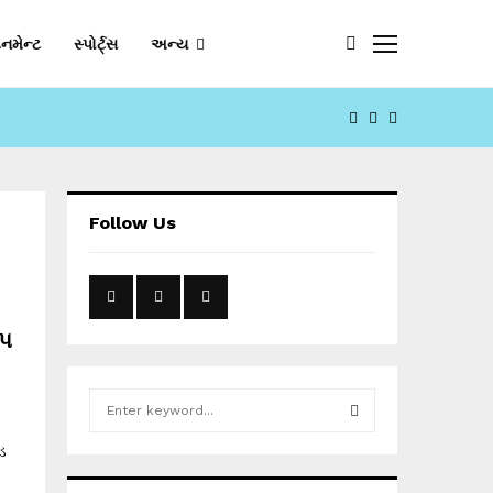
નમેન્ટ
સ્પોર્ટ્સ
અન્ય
FACEBOOK
YOUTUBE
EMAIL
Follow Us
જપ
S
e
a
ડ
S
r
c