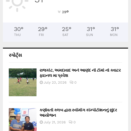
°
29
30
°
29
°
25
°
31
°
31
°
THU
FRI
SAT
SUN
MON
સ્પોર્ટ્સ
રાજકોટ, અમદાવાદ અને આણંદ ની ટીમો નો ક્વાટર
ફાઇનલ મા પ્રવેશ
July 23, 2026
0
કર્ણાવતી ક્લબ દ્વારા સ્વીમીંગ કોમ્પીટીશનનું સુંદર
આયોજન
July 21, 2026
0