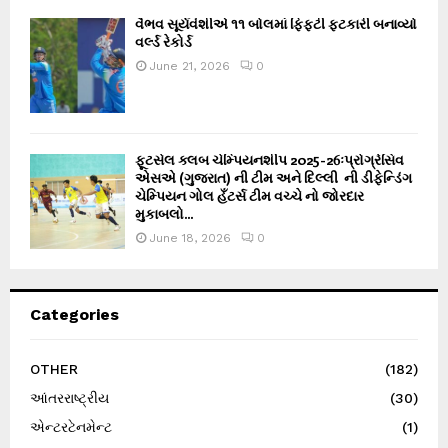
વૈભવ સૂર્યવંશીએ ૧૧ બોલમાં ફિફ્ટી ફટકારી બનાવ્યો
વર્લ્ડ રેકોર્ડ
June 21, 2026
0
ફૂટસેલ ક્લબ ચેમ્પિયનશીપ 2025-26ઃપ્રોગ્રેસિવ
એસએ (ગુજરાત) ની ટીમ અને દિલ્લી ની ડીફેન્ડિંગ
ચેમ્પિયન ગોલ હઁટર્સ ટીમ વચ્ચે નો જોરદાર
મુકાબલો...
June 18, 2026
0
Categories
OTHER
(182)
આંતરરાષ્ટ્રીય
(30)
એન્ટરટેનમેન્ટ
(1)