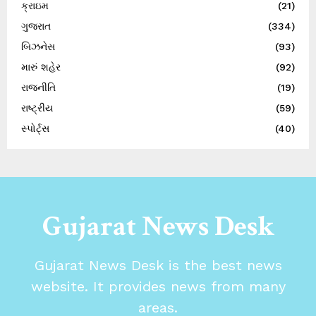
ક્રાઇમ
(21)
ગુજરાત
(334)
બિઝનેસ
(93)
મારું શહેર
(92)
રાજનીતિ
(19)
રાષ્ટ્રીય
(59)
સ્પોર્ટ્સ
(40)
Gujarat News Desk
Gujarat News Desk is the best news
website. It provides news from many
areas.