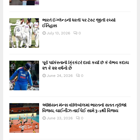
ભારતે ઈંગ્લેન્ડની ધરતી પર ટેસ્ટ જીતી રચ્યો
ઈતિહાસ
July 13, 2026
0
પૂર્વ પાકિસ્તાની ક્રિકેટરે દાવો કર્યો છે કે વૈભવ કદાચ
૨૧ કે ૨૨ વર્ષનો છે
June 24, 2026
0
એશિયન મેન્સ વોલિબોલમાં ભારતનો સતત ત્રીજો
વિજય, ચાઈનીઝ તાઈપેઈ સામે 3-1થી વિજય
June 23, 2026
0