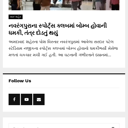
મારું શહેર
નવરંગપુરાના સ્પોર્ટ્સ ક્લબમાં બોમ્બ હોવાની
ધમકી, તંત્ર દોડતું થયું
અમદાવાદ શહેરના પોશ વિસ્તાર નવરંગપુરામાં આવેલા સરદાર પટેલ
સ્ટેડિયમ નજીકના સ્પોર્ટ્સ ક્લબમાં બોમ્બ હોવાનો ધમકીભર્યો મેસેજ
મળતાં ચકચાર મચી ગઈ હતી. આ ઘટનાની ગંભીરતાને ધ્યાનમાં...
Follow Us
S