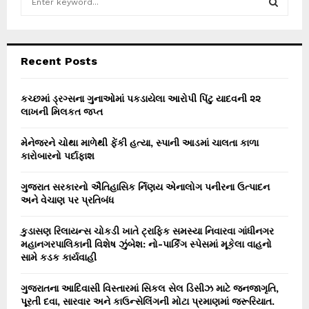
e
a
S
r
c
E
Recent Posts
h
f
A
o
કચ્છમાં ડ્રગ્સના ગુનાઓમાં પકડાયેલા આરોપી પિંટુ યાદવની ૨૨
r
લાખની મિલકત જપ્ત
R
:
C
મેનેજરને ચોથા માળેથી ફેંકી હત્યા, સ્પાની આડમાં ચાલતા કાળા
કારોબારનો પર્દાફાશ
H
ગુજરાત સરકારનો ઐતિહાસિક ર્નિણય એનાલોગ પનીરના ઉત્પાદન
અને વેચાણ પર પ્રતિબંધ
કુડાસણ રિલાયન્સ ચોકડી ખાતે ટ્રાફિક સમસ્યા નિવારવા ગાંધીનગર
મહાનગરપાલિકાની વિશેષ ઝુંબેશ: નો-પાર્કિંગ સ્પેસમાં મૂકેલા વાહનો
સામે કડક કાર્યવાહી
ગુજરાતના આદિવાસી વિસ્તારમાં સિકલ સેલ ડિસીઝ માટે જનજાગૃતિ,
પૂરતી દવા, સારવાર અને કાઉન્સેલિંગની મોટા પ્રમાણમાં જરૂરિયાત.