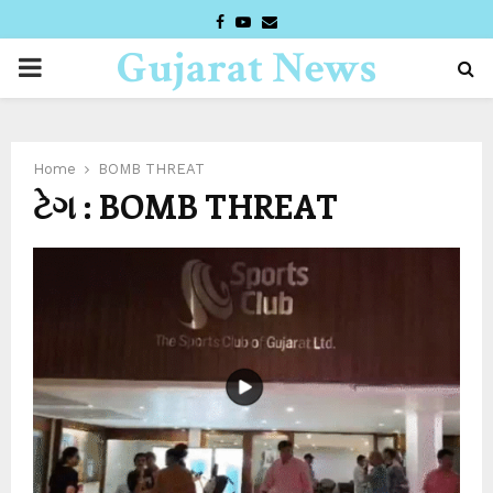
FACEBOOK
YOUTUBE
EMAIL
Gujarat News
PRIMARY
Desk
MENU
Home
BOMB THREAT
ટેગ : BOMB THREAT