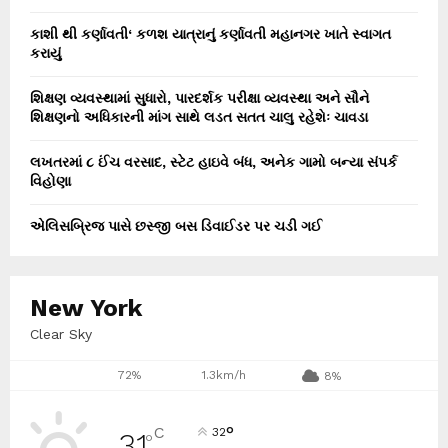
કાશી થી કર્ણાવતી‘ કળશ યાત્રાનું કર્ણાવતી મહાનગર ખાતે સ્વાગત
કરાયું
શિક્ષણ વ્યવસ્થામાં સુધારો, પારદર્શક પરીક્ષા વ્યવસ્થા અને સૌને
શિક્ષણનો અધિકારની માંગ સાથે લડત સતત ચાલુ રહેશેઃ ચાવડા
લખતરમાં ૮ ઈંચ વરસાદ, સ્ટેટ હાઇવે બંધ, અનેક ગામો બન્યા સંપર્ક
વિહોણા
એલિસબ્રિજ પાસે છસ્જી બસ ડિવાઈડર પર ચડી ગઈ
New York
Clear Sky
72%
1.3km/h
8%
°
C
32
31
°