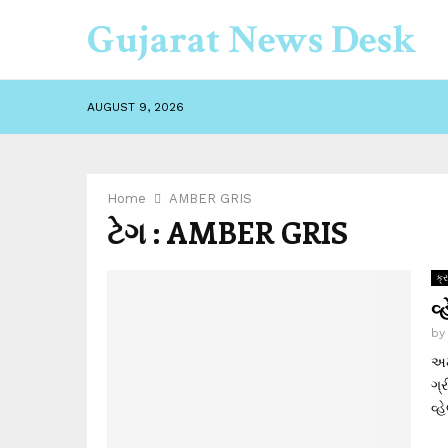
Gujarat News Desk
AUGUST 9, 2026
Home
AMBER GRIS
ટેગ : AMBER GRIS
ક્
વ
b
અમ
ગ્
વ્