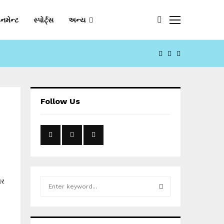
નમેન્ટ
સ્પોર્ટ્સ
અન્ય
FACEBOOK
YOUTUBE
EMAIL
Follow Us
બર
S
e
a
S
r
c