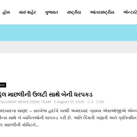
હોમ
મારું શહેર
ગુજરાત
રાષ્ટ્રીય
આંતરરાષ્ટ્રીય
એન્ટરટે
રાઇમ
્હેલ માછલીની ઉલટી સાથે બેની ધરપકડ
y
GUJARAT NEWS DESK TEAM
August 17, 2025
0
113
દાવાદના સાણંદ – સરખેજ હાઈવે પરથી અમદાવાદ ગ્રામ્ય એસઓજીએ એમ્
રીન્સ સાથે બે વ્યક્તિઓની ધરપકડ કરી છે. અતિ કિંમતી ગણાતી અને પ્રતિબંધિત
હેલ માછલીની વોમિટને...