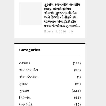
ફૂટસેલ ક્લબ ચેમ્પિયનશીપ
2025-26ઃપ્રોગ્રેસિવ
એસએ (ગુજરાત) ની ટીમ
અને દિલ્લી ની ડીફેન્ડિંગ
ચેમ્પિયન ગોલ હઁટર્સ ટીમ
વચ્ચે નો જોરદાર મુકાબલો...
June 18, 2026
0
Categories
OTHER
(182)
આંતરરાષ્ટ્રીય
(30)
એન્ટરટેનમેન્ટ
(1)
ક્રાઇમ
(21)
ગુજરાત
(334)
બિઝનેસ
(93)
મારું શહેર
(92)