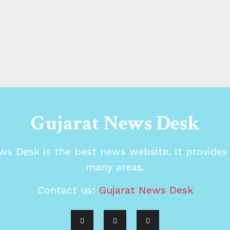
Gujarat News Desk
ws Desk is the best news website. It provide
many areas.
Contact us:
Gujarat News Desk