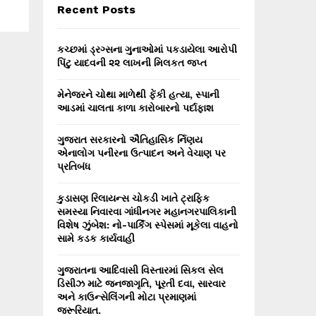
E
Recent Posts
h
f
A
o
કચ્છમાં ડ્રગ્સના ગુનાઓમાં પકડાયેલા આરોપી
r
R
પિંટુ યાદવની ૨૨ લાખની મિલકત જપ્ત
:
C
મેનેજરને ચોથા માળેથી ફેંકી હત્યા, સ્પાની
આડમાં ચાલતા કાળા કારોબારનો પર્દાફાશ
H
ગુજરાત સરકારનો ઐતિહાસિક ર્નિણય
એનાલોગ પનીરના ઉત્પાદન અને વેચાણ પર
પ્રતિબંધ
કુડાસણ રિલાયન્સ ચોકડી ખાતે ટ્રાફિક
સમસ્યા નિવારવા ગાંધીનગર મહાનગરપાલિકાની
વિશેષ ઝુંબેશ: નો-પાર્કિંગ સ્પેસમાં મૂકેલા વાહનો
સામે કડક કાર્યવાહી
ગુજરાતના આદિવાસી વિસ્તારમાં સિકલ સેલ
ડિસીઝ માટે જનજાગૃતિ, પૂરતી દવા, સારવાર
અને કાઉન્સેલિંગની મોટા પ્રમાણમાં
જરૂરિયાત.