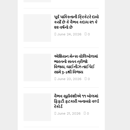
પૂર્વ પાકિસ્તાની ક્રિકેટરે દાવો
કર્યો છે કે વૈભવ કદાચ ૨૧ કે
૨૨ વર્ષનો છે
June 24, 2026
0
એશિયન મેન્સ વોલિબોલમાં
ભારતનો સતત ત્રીજો
વિજય, ચાઈનીઝ તાઈપેઈ
સામે 3-1થી વિજય
June 23, 2026
0
વૈભવ સૂર્યવંશીએ ૧૧ બોલમાં
ફિફ્ટી ફટકારી બનાવ્યો વર્લ્ડ
રેકોર્ડ
June 21, 2026
0