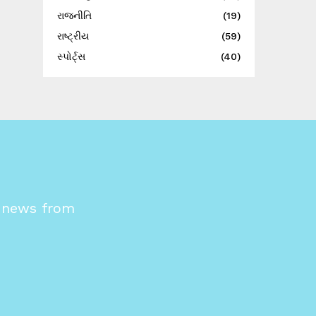
રાજનીતિ
(19)
રાષ્ટ્રીય
(59)
સ્પોર્ટ્સ
(40)
s news from