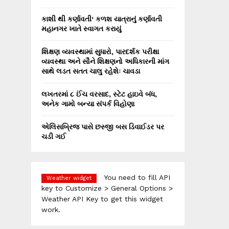
કાશી થી કર્ણાવતી‘ કળશ યાત્રાનું કર્ણાવતી
મહાનગર ખાતે સ્વાગત કરાયું
શિક્ષણ વ્યવસ્થામાં સુધારો, પારદર્શક પરીક્ષા
વ્યવસ્થા અને સૌને શિક્ષણનો અધિકારની માંગ
સાથે લડત સતત ચાલુ રહેશેઃ ચાવડા
લખતરમાં ૮ ઈંચ વરસાદ, સ્ટેટ હાઇવે બંધ,
અનેક ગામો બન્યા સંપર્ક વિહોણા
એલિસબ્રિજ પાસે છસ્જી બસ ડિવાઈડર પર
ચડી ગઈ
You need to fill API
Weather widget
key to Customize > General Options >
Weather API Key to get this widget
work.