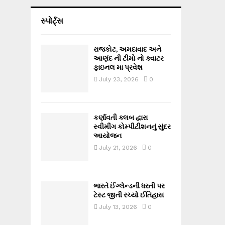
સ્પોર્ટ્સ
રાજકોટ, અમદાવાદ અને
આણંદ ની ટીમો નો ક્વાટર
ફાઇનલ મા પ્રવેશ
July 23, 2026
0
કર્ણાવતી ક્લબ દ્વારા
સ્વીમીંગ કોમ્પીટીશનનું સુંદર
આયોજન
July 21, 2026
0
ભારતે ઈંગ્લેન્ડની ધરતી પર
ટેસ્ટ જીતી રચ્યો ઈતિહાસ
July 13, 2026
0