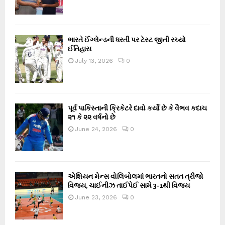
ભારતે ઈંગ્લેન્ડની ધરતી પર ટેસ્ટ જીતી રચ્યો
ઈતિહાસ
July 13, 2026
0
પૂર્વ પાકિસ્તાની ક્રિકેટરે દાવો કર્યો છે કે વૈભવ કદાચ
૨૧ કે ૨૨ વર્ષનો છે
June 24, 2026
0
એશિયન મેન્સ વોલિબોલમાં ભારતનો સતત ત્રીજો
વિજય, ચાઈનીઝ તાઈપેઈ સામે 3-1થી વિજય
June 23, 2026
0