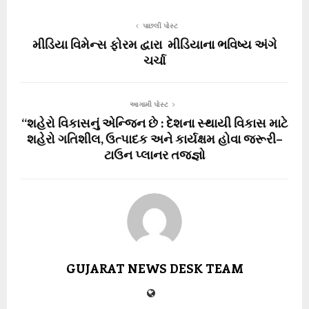
પાછલી પોસ્ટ
મીડિયા વિમેન્સ ફોરમ દ્વારા મીડિયાના ભવિષ્ય અંગે
ચર્ચા
આગામી પોસ્ટ
“શહેરો વિકાસનું એન્જિન છે : દેશના સ્થાયી વિકાસ માટે
શહેરો ગતિશીલ, ઉત્પાદક અને કાર્યક્ષમ હોવા જરૂરી–
ટાઉન પ્લાનર તજજ્ઞો
GUJARAT NEWS DESK TEAM