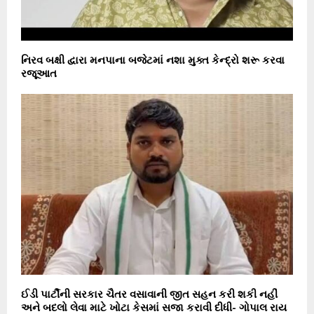
નિરવ બક્ષી દ્વારા મનપાના બજેટમાં નશા મુક્ત કેન્દ્રો શરૂ કરવા
રજૂઆત
ઈડી પાર્ટીની સરકાર ચૈતર વસાવાની જીત સહન કરી શકી નહીં
અને બદલો લેવા માટે ખોટા કેસમાં સજા કરાવી દીધી- ગોપાલ રાય