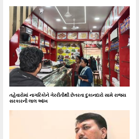
તહેવારોમાં નાગરિકોને ગેરરીતીથી છેતરતા દુકાનદારો સામે રાજ્ય
સરકારની લાલ આંખ