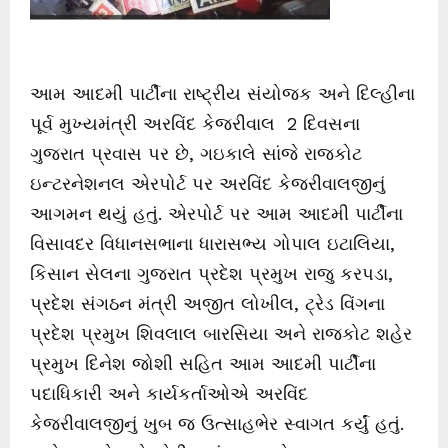
આમ આદમી પાર્ટીના રાષ્ટ્રીય સંયોજક અને દિલ્હીના
પૂર્વ મુખ્યમંત્રી અરવિંદ કેજરીવાલ 2 દિવસના
ગુજરાત પ્રવાસ પર છે, ગઇકાલે સાંજે રાજકોટ
ઇન્ટરનેશનલ એરપોર્ટ પર અરવિંદ કેજરીવાલજીનું
આગમન થયું હતું. એરપોર્ટ પર આમ આદમી પાર્ટીના
વિસાવદર વિધાનસભાના ધારાસભ્ય ગોપાલ ઇટાલિયા,
કિસાન સેલના ગુજરાત પ્રદેશ પ્રમુખ રાજુ કરપડા,
પ્રદેશ સંગઠન મંત્રી અજીત લોખીલ, ટ્રેડ વિંગના
પ્રદેશ પ્રમુખ શિવલાલ બારસિયા અને રાજકોટ શહેર
પ્રમુખ દિનેશ જોશી સહિત આમ આદમી પાર્ટીના
પદાધિકારી અને કાર્યકર્તાઓએ અરવિંદ
કેજરીવાલજીનું ખુબ જ ઉત્સાહભેર સ્વાગત કર્યું હતું.