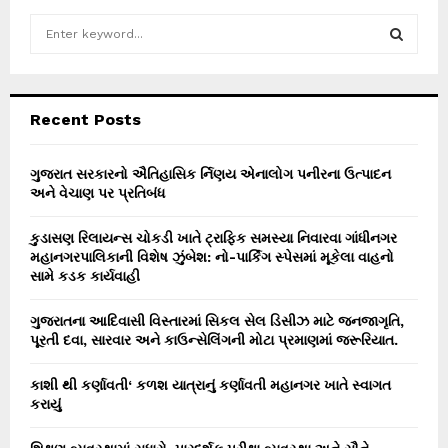
S
e
a
S
r
c
E
Recent Posts
h
f
A
o
ગુજરાત સરકારનો ઐતિહાસિક ર્નિણય એનાલોગ પનીરના ઉત્પાદન
r
અને વેચાણ પર પ્રતિબંધ
R
:
C
કુડાસણ રિલાયન્સ ચોકડી ખાતે ટ્રાફિક સમસ્યા નિવારવા ગાંધીનગર
મહાનગરપાલિકાની વિશેષ ઝુંબેશ: નો-પાર્કિંગ સ્પેસમાં મૂકેલા વાહનો
H
સામે કડક કાર્યવાહી
ગુજરાતના આદિવાસી વિસ્તારમાં સિકલ સેલ ડિસીઝ માટે જનજાગૃતિ,
પૂરતી દવા, સારવાર અને કાઉન્સેલિંગની મોટા પ્રમાણમાં જરૂરિયાત.
કાશી થી કર્ણાવતી‘ કળશ યાત્રાનું કર્ણાવતી મહાનગર ખાતે સ્વાગત
કરાયું