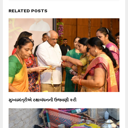
RELATED POSTS
મુખ્યમંત્રીએ રક્ષાબંધનની ઉજવણી કરી