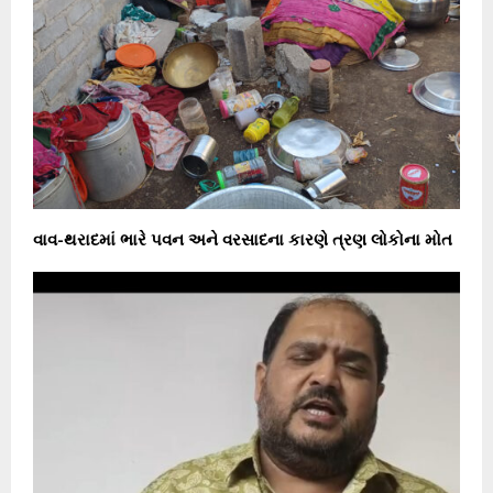
વાવ-થરાદમાં ભારે પવન અને વરસાદના કારણે ત્રણ લોકોના મોત