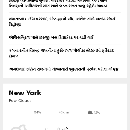
શિક્ષણ વ્યવસ્થામાં સુધારો, પારદર્શક પરીક્ષા વ્યવસ્થા અને સૌને
શિક્ષણનો અધિકારની માંગ સાથે લડત સતત ચાલુ રહેશેઃ ચાવડા
લખતરમાં ૮ ઈંચ વરસાદ, સ્ટેટ હાઇવે બંધ, અનેક ગામો બન્યા સંપર્ક
વિહોણા
એલિસબ્રિજ પાસે છસ્જી બસ ડિવાઈડર પર ચડી ગઈ
કંગના રનૌત વિરુદ્ધ લખનૌના હુસૈનગંજ પોલીસ સ્ટેશનમાં ફરિયાદ
દાખલ
અમદાવાદ સહિત રાજ્યમાં યોજાનારી જીકાસની પ્રવેશ પરીક્ષા મોકૂફ
New York
Few Clouds
94%
4.1km/h
12%
°
C
24