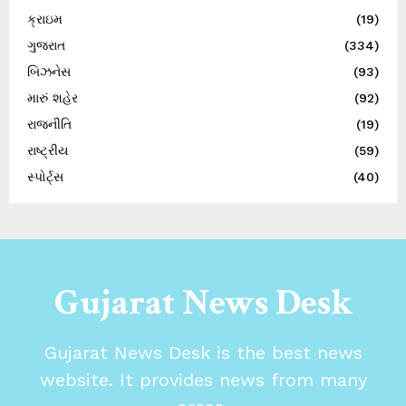
ક્રાઇમ
(19)
ગુજરાત
(334)
બિઝનેસ
(93)
મારું શહેર
(92)
રાજનીતિ
(19)
રાષ્ટ્રીય
(59)
સ્પોર્ટ્સ
(40)
Gujarat News Desk
Gujarat News Desk is the best news
website. It provides news from many