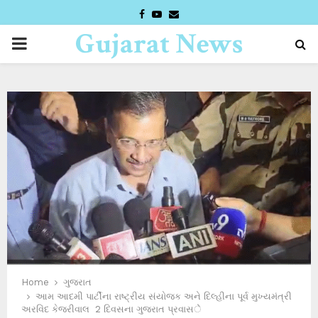
FACEBOOK
YOUTUBE
EMAIL
Gujarat News
PRIMARY
Desk
MENU
Home
ગુજરાત
આમ આદમી પાર્ટીના રાષ્ટ્રીય સંયોજક અને દિલ્હીના પૂર્વ મુખ્યમંત્રી
અરવિંદ કેજરીવાલ 2 દિવસના ગુજરાત પ્રવાસे