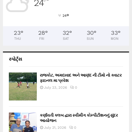
24
°
°
24
23
°
28
°
32
°
30
°
33
°
THU
FRI
SAT
SUN
MON
સ્પોર્ટ્સ
રાજકોટ, અમદાવાદ અને આણંદ ની ટીમો નો ક્વાટર
ફાઇનલ મા પ્રવેશ
July 23, 2026
0
કર્ણાવતી ક્લબ દ્વારા સ્વીમીંગ કોમ્પીટીશનનું સુંદર
આયોજન
July 21, 2026
0