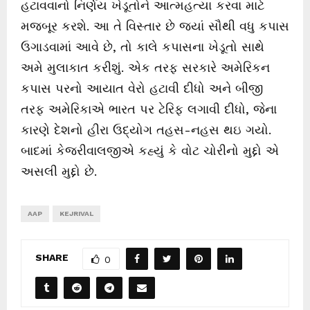
હટાવવાનો નિર્ણય ખેડૂતોને આત્મહત્યા કરવા માટે
મજબૂર કરશે. આ તે વિસ્તાર છે જ્યાં સૌથી વધુ કપાસ
ઉગાડવામાં આવે છે, તો કાલે કપાસના ખેડૂતો સાથે
અમે મુલાકાત કરીશું. એક તરફ સરકારે અમેરિકન
કપાસ પરનો આયાત વેરો હટાવી દીધો અને બીજી
તરફ અમેરિકાએ ભારત પર ટેરિફ લગાવી દીધો, જેના
કારણે દેશનો હીરા ઉદ્યોગ તહસ-નહસ થઇ ગયો.
બાદમાં કેજરીવાલજીએ કહ્યું કે વોટ ચોરીનો મુદ્દો એ
અસલી મુદ્દો છે.
AAP
KEJRIVAL
SHARE
0