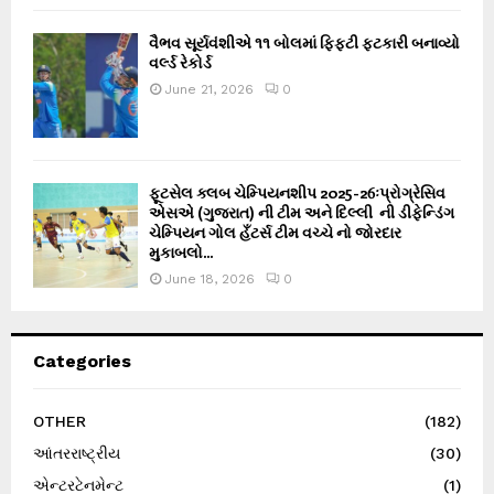
વૈભવ સૂર્યવંશીએ ૧૧ બોલમાં ફિફ્ટી ફટકારી બનાવ્યો
વર્લ્ડ રેકોર્ડ
June 21, 2026
0
ફૂટસેલ ક્લબ ચેમ્પિયનશીપ 2025-26ઃપ્રોગ્રેસિવ
એસએ (ગુજરાત) ની ટીમ અને દિલ્લી ની ડીફેન્ડિંગ
ચેમ્પિયન ગોલ હઁટર્સ ટીમ વચ્ચે નો જોરદાર
મુકાબલો...
June 18, 2026
0
Categories
OTHER
(182)
આંતરરાષ્ટ્રીય
(30)
એન્ટરટેનમેન્ટ
(1)