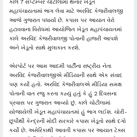
કાલે 7 સપ્ટેમ્બરે ચોટીલામાં થનાર ખેડૂત
મહાપંચાયતામાં ભાગ લેવા માટે અરવિંદ કેજરીવાલજી
આજે ગુજરાત પધાર્યા છે. કપાસ પર આયાત વેરો
હટાવવાના વિરોધમાં આયોજિત ખેડૂત મહાપંચાયતમાં
કાલે અરવિંદ કેજરીવાલજી પોતાની હાજરી આપશે
અને ખેડૂતો સાથે મુલાકાત કરશે.
એરપોર્ટ પર આમ આદમી પાર્ટીના રાષ્ટ્રીય નેતા
અરવિંદ કેજરીવાલજીએ મીડિયાની સાથે એક સંવાદ
પણ કર્યો હતો. અરવિંદ કેજરીવાલએ મીડિયા સમક્ષ
પોતાની વાત રજુ કરતા કહ્યું હતું કે હું 2 દિવસના
પ્રવાસ પર ગુજરાત આવ્યો છું. કાલે ચોટીલામાં
યોજાયેલી ખેડૂત મહાપંચાયતમાં હું ભાગ લઈશ. ચોરી-
છૂપીથી કેન્દ્રની મોદી સરકારે કપાસ ખેડૂતો સાથે દગો
કર્યો છે. અમેરિકાથી આવતી કપાસ પર આયાત ટેક્સ