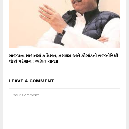
ભાજપના શાસનમાં કમિશન, કમલમ અને કૌભાંડની રાજનીતિથી
લોકો પરેશાન : અમિત ચાવડા
LEAVE A COMMENT