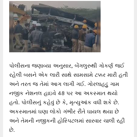
પોલીસના જણાવ્યા અનુસાર, બેંગલુરુથી ગોકર્ણ જઈ
રહેલી બસને એક લારી સાથે સામસામે ટક્કર મારી હતી
અને તરત જ તેમાં આગ લાગી ગઈ. ગોરલાહટ્ટુ ગામ
નજીક નેશનલ હાઇવે 48 પર આ અકસ્માત થયો
હતો. પોલીસનું કહેવું છે કે, મૃત્યુઆંક વધી શકે છે.
અકસ્માતમાં ઘણા લોકો ગંભીર રીતે ઘાયલ થયા છે
અને તેમની નજીકની હોસ્પિટલમાં સારવાર ચાલી રહી
છે.