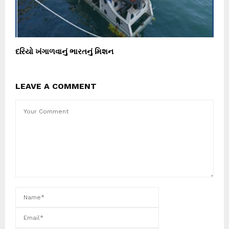
દરિયો ખંગાળવાનું ભારતનું મિશન
LEAVE A COMMENT