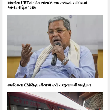
શિવસેના UBTમાં દરેક સાંસદને ૧૧૦ કરોડમાં ખરીદવામાં
આવ્યા:રોહિત પવાર
કર્ણાટકના CMસિદ્ધારમૈયાએ કરી રાજીનામાની જાહેરાત