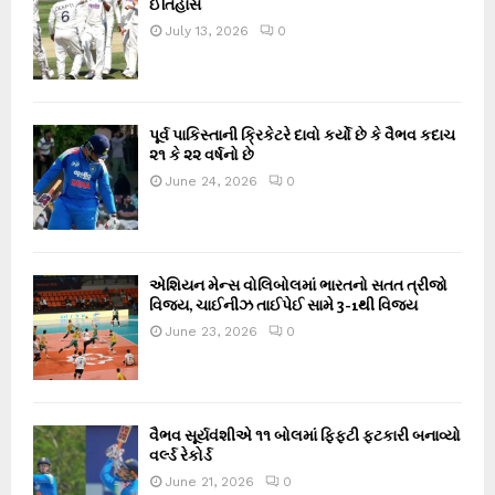
ઈતિહાસ
July 13, 2026
0
પૂર્વ પાકિસ્તાની ક્રિકેટરે દાવો કર્યો છે કે વૈભવ કદાચ
૨૧ કે ૨૨ વર્ષનો છે
June 24, 2026
0
એશિયન મેન્સ વોલિબોલમાં ભારતનો સતત ત્રીજો
વિજય, ચાઈનીઝ તાઈપેઈ સામે 3-1થી વિજય
June 23, 2026
0
વૈભવ સૂર્યવંશીએ ૧૧ બોલમાં ફિફ્ટી ફટકારી બનાવ્યો
વર્લ્ડ રેકોર્ડ
June 21, 2026
0