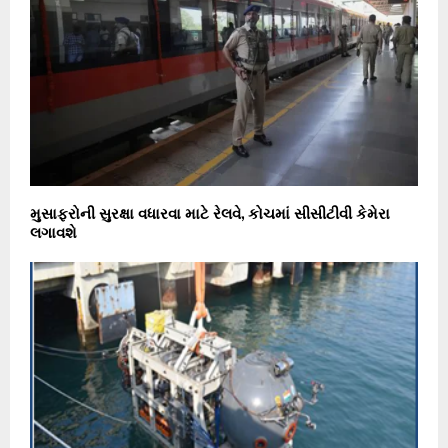
મુસાફરોની સુરક્ષા વધારવા માટે રેલવે, કોચમાં સીસીટીવી કેમેરા
લગાવશે