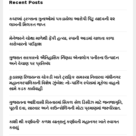
E
Recent Posts
h
f
A
o
કચ્છમાં ડ્રગ્સના ગુનાઓમાં પકડાયેલા આરોપી પિંટુ યાદવની ૨૨
r
લાખની મિલકત જપ્ત
R
:
C
મેનેજરને ચોથા માળેથી ફેંકી હત્યા, સ્પાની આડમાં ચાલતા કાળા
કારોબારનો પર્દાફાશ
H
ગુજરાત સરકારનો ઐતિહાસિક ર્નિણય એનાલોગ પનીરના ઉત્પાદન
અને વેચાણ પર પ્રતિબંધ
કુડાસણ રિલાયન્સ ચોકડી ખાતે ટ્રાફિક સમસ્યા નિવારવા ગાંધીનગર
મહાનગરપાલિકાની વિશેષ ઝુંબેશ: નો-પાર્કિંગ સ્પેસમાં મૂકેલા વાહનો
સામે કડક કાર્યવાહી
ગુજરાતના આદિવાસી વિસ્તારમાં સિકલ સેલ ડિસીઝ માટે જનજાગૃતિ,
પૂરતી દવા, સારવાર અને કાઉન્સેલિંગની મોટા પ્રમાણમાં જરૂરિયાત.
કાશી થી કર્ણાવતી‘ કળશ યાત્રાનું કર્ણાવતી મહાનગર ખાતે સ્વાગત
કરાયું