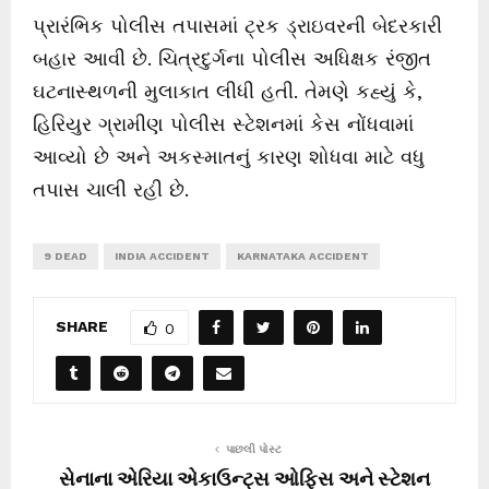
પ્રારંભિક પોલીસ તપાસમાં ટ્રક ડ્રાઇવરની બેદરકારી
બહાર આવી છે. ચિત્રદુર્ગના પોલીસ અધિક્ષક રંજીત
ઘટનાસ્થળની મુલાકાત લીધી હતી. તેમણે કહ્યું કે,
હિરિયુર ગ્રામીણ પોલીસ સ્ટેશનમાં કેસ નોંધવામાં
આવ્યો છે અને અકસ્માતનું કારણ શોધવા માટે વધુ
તપાસ ચાલી રહી છે.
9 DEAD
INDIA ACCIDENT
KARNATAKA ACCIDENT
SHARE
0
પાછલી પોસ્ટ
સેનાના એરિયા એકાઉન્ટ્સ ઓફિસ અને સ્ટેશન