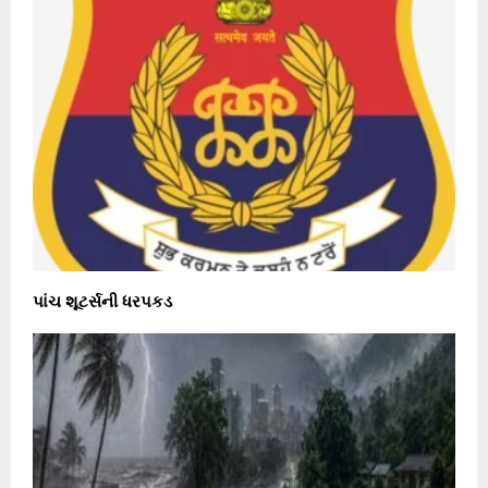
પાંચ શૂટર્સની ધરપકડ