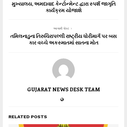
મુખ્યાલય, અમદાવાદ કેન્ટોન્મેન્ટ દ્વારા સ્પર્શ જાગૃતિ
કાર્યક્રમ યોજાશે
આગામી પોસ્ટ
તમિલનાડુના તિરુચિરાપલ્લી રાષ્ટ્રીય ધોરીમાર્ગ પર બસ
કાર વચ્ચે અકસ્માતમાં સાતના મોત
GUJARAT NEWS DESK TEAM
RELATED POSTS