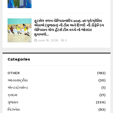
ફૂટસેલ ક્લબ ચેમ્પિયનશીપ 2025-26ઃપ્રોગ્રેસિવ
એસએ (ગુજરાત) ની ટીમ અને દિલ્લી ની ડીફેન્ડિંગ
ચેમ્પિયન ગોલ હઁટર્સ ટીમ વચ્ચે નો જોરદાર
મુકાબલો...
June 18, 2026
0
Categories
OTHER
(182)
આંતરરાષ્ટ્રીય
(30)
એન્ટરટેનમેન્ટ
(1)
ક્રાઇમ
(21)
ગુજરાત
(334)
બિઝનેસ
(93)