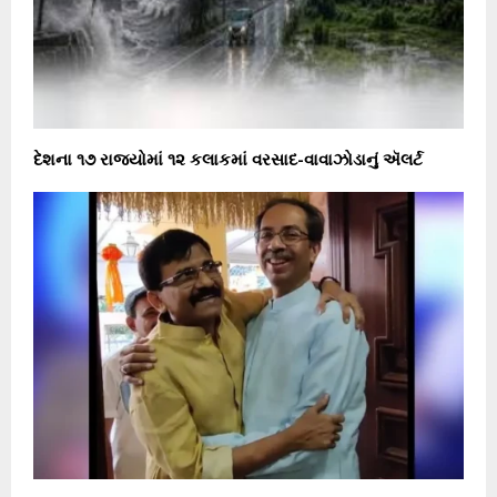
દેશના ૧૭ રાજ્યોમાં ૧૨ કલાકમાં વરસાદ-વાવાઝોડાનું ઍલર્ટ