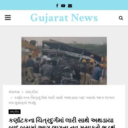
FACEBOOK
YOUTUBE
EMAIL
Gujarat News
PRIMARY
Desk
MENU
Home
રાષ્ટ્રીય
કર્ણાટકના ચિત્રદુર્ગમાં લારી સાથે અથડાયા બાદ બસમાં આગ લાગતા
નવ મુસાફરો ભડથું
રાષ્ટ્રીય
કર્ણાટકના ચિત્રદુર્ગમાં લારી સાથે અથડાયા
બાદ બસમાં આગ લાગતા નવ મુસાફરો ભડથું