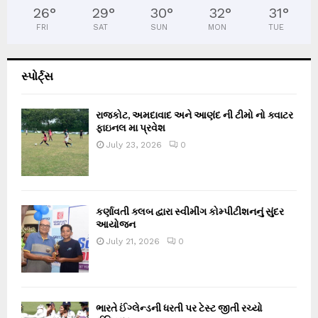
26
°
29
°
30
°
32
°
31
°
FRI
SAT
SUN
MON
TUE
સ્પોર્ટ્સ
રાજકોટ, અમદાવાદ અને આણંદ ની ટીમો નો ક્વાટર
ફાઇનલ મા પ્રવેશ
July 23, 2026
0
કર્ણાવતી ક્લબ દ્વારા સ્વીમીંગ કોમ્પીટીશનનું સુંદર
આયોજન
July 21, 2026
0
ભારતે ઈંગ્લેન્ડની ધરતી પર ટેસ્ટ જીતી રચ્યો