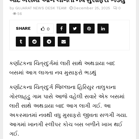
by
GUJARAT NEWS DESK TEAM
December 25, 2025
0
56
SHARE
0
કર્ણાટકના ચિત્રદુર્ગમાં લારી સાથે અથડાયા બાદ
બસમાં આગ લાગતા નવ મુસાફરો ભડથું
કર્ણાટકના ચિત્રદુર્ગ જિલ્લાના હિરિયુર તાલુકાના
ગોરલાહટ્ટુ ગામ પાસે આજે વહેલી સવારે એક બસમાં
લારી સાથે અથડાયા બાદ આગ લાગી ગઈ. આ
અકસ્માતમાં નવથી વધુ મુસાફરો જીવતા સળગી ગયા.
આગમાં ખાનગી સ્લીપર કોચ બસ બળીને ખાખ થઈ
ગઈ.